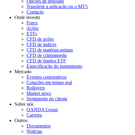
Opções de depósito
Transferir a aplicação ou o MT5
Contacto
Onde investir
Forex
Ações
ETFs
CFD de ações
CFD de índices
CFD de matérias-primas
CFD de criptomoeda
CFD de fundos ETF
Especificação do instrumento
Mercado
Eventos corporativos
Cotações em tempo real
Rollovers
Market news
Sentimento do cliente
Sobre nós
OANDA Group
Carreira
Outros
Documentos
Notícias