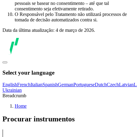
pessoais se basear no consentimento – até que tal
consentimento seja efetivamente retirado.
O Responsável pelo Tratamento não utilizará processos de
tomada de decisão automatizados contra si.
Data da última atualização: 4 de março de 2026.
Select your language
English
French
Italian
Spanish
German
Portuguese
Dutch
Czech
Latvian
L
Ukrainian
Breadcrumb
Home
Procurar instrumentos