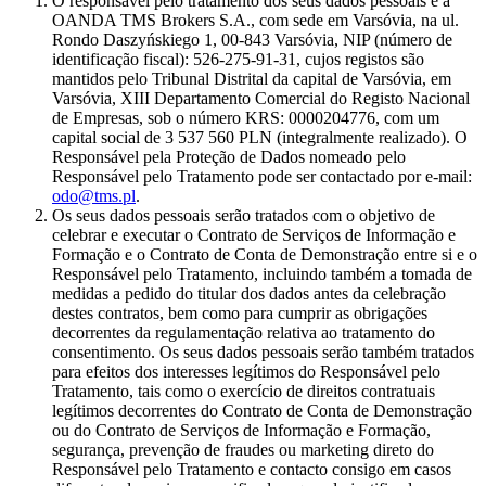
O responsável pelo tratamento dos seus dados pessoais é a
OANDA TMS Brokers S.A., com sede em Varsóvia, na ul.
Rondo Daszyńskiego 1, 00-843 Varsóvia, NIP (número de
identificação fiscal): 526-275-91-31, cujos registos são
mantidos pelo Tribunal Distrital da capital de Varsóvia, em
Varsóvia, XIII Departamento Comercial do Registo Nacional
de Empresas, sob o número KRS: 0000204776, com um
capital social de 3 537 560 PLN (integralmente realizado). O
Responsável pela Proteção de Dados nomeado pelo
Responsável pelo Tratamento pode ser contactado por e-mail:
odo@tms.pl
.
Os seus dados pessoais serão tratados com o objetivo de
celebrar e executar o Contrato de Serviços de Informação e
Formação e o Contrato de Conta de Demonstração entre si e o
Responsável pelo Tratamento, incluindo também a tomada de
medidas a pedido do titular dos dados antes da celebração
destes contratos, bem como para cumprir as obrigações
decorrentes da regulamentação relativa ao tratamento do
consentimento. Os seus dados pessoais serão também tratados
para efeitos dos interesses legítimos do Responsável pelo
Tratamento, tais como o exercício de direitos contratuais
legítimos decorrentes do Contrato de Conta de Demonstração
ou do Contrato de Serviços de Informação e Formação,
segurança, prevenção de fraudes ou marketing direto do
Responsável pelo Tratamento e contacto consigo em casos