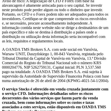
Aviso de risco: A negociação de CFD e Forex com base na
alavancagem é altamente arriscada para o seu capital. Se investir
neste produto pode perder algum ou todo o dinheiro que investir.
Portanto, os CFD e o Forex podem não ser adequados para todos os
investidores. Certifique-se de que compreende os riscos envolvidos
e, se necessário, procure aconselhamento independente. A
informação contida neste website não se dirige a destinatários de um
país específico e não se destina à distribuição a países onde a
distribuição ou utilização desta informação seria incompatível com
as leis, requisitos e regulamentos locais.
A OANDA TMS Brokers S.A. com sede social em Varsóvia,
Warsaw UNIT, Daszyńskiego 1, 00-843 Varsóvia, registada pelo
Tribunal Distrital da Capital de Varsóvia em Varsóvia, 13.ª Divisão
Comercial do Registo do Tribunal Nacional sob o número KRS
0000204776, NIP 5262759131, Capital inicial: PLN 3,537.560
pago na totalidade. A OANDA TMS Brokers S.A. está sujeita à
supervisão da Autoridade de Supervisão Financeira Polaca com base
numa autorização de 26 de abril de 2004 (KPWiG-4021-54-1/2004).
O serviço Stocks é oferecido em venda cruzada juntamente com
o serviço CFD. Informações detalhadas sobre os riscos
decorrentes dos vários serviços que fazem parte da venda
cruzada, bem como informações sobre os custos e taxas
associados a estes serviços, estão disponíveis em OANDA TMS