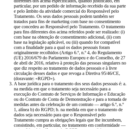
diferentes dos acima especificados, quando justificado, em
particular, por um pedido de informação recebido da sua parte
e pelo âmbito da atividade comercial do Responsável pelo
Tratamento. Os seus dados pessoais podem também ser
tratados para fins de marketing com base no consentimento
que concedeu ao Responsável pelo Tratamento. O tratamento
para fins diferentes dos acima referidos pode ser realizado: (i)
com base na obtenção de consentimento adicional, (ii) com
base na legislação aplicável, ou (iii) quando for compatível
com a finalidade para a qual os dados pessoais foram
originalmente recolhidos (Artigo 6.º, n.º 4, do Regulamento
(UE) 2016/679 do Parlamento Europeu e do Conselho, de 27
de abril de 2016, relativo à proteção das pessoas singulares no
que diz respeito ao tratamento de dados pessoais e à livre
circulação desses dados e que revoga a Diretiva 95/46/CE,
(doravante: «RGPD»).
A base jurídica para o tratamento dos seus dados pessoais é: a.
na medida em que o tratamento seja necessário para a
execução do Contrato de Serviços de Informação e Educação
ou do Contrato de Conta de Demonstração e para a tomada de
medidas antes da celebração de um contrato — artigo 6.º, n.º
1, alínea b) do RGPD; b. na medida em que o tratamento de
dados seja necessário para que o Responsável pelo
Tratamento cumpra as obrigações legais que lhe incumbem,
consistindo, em particular, no tratamento em conformidade —