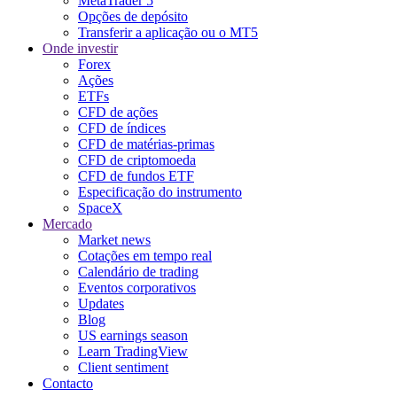
MetaTrader 5
Opções de depósito
Transferir a aplicação ou o MT5
Onde investir
Forex
Ações
ETFs
CFD de ações
CFD de índices
CFD de matérias-primas
CFD de criptomoeda
CFD de fundos ETF
Especificação do instrumento
SpaceX
Mercado
Market news
Cotações em tempo real
Calendário de trading
Eventos corporativos
Updates
Blog
US earnings season
Learn TradingView
Client sentiment
Contacto