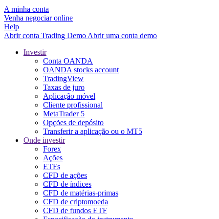
A minha conta
Venha negociar online
Help
Abrir conta
Trading
Demo
Abrir uma conta demo
Investir
Conta OANDA
OANDA stocks account
TradingView
Taxas de juro
Aplicação móvel
Cliente profissional
MetaTrader 5
Opções de depósito
Transferir a aplicação ou o MT5
Onde investir
Forex
Ações
ETFs
CFD de ações
CFD de índices
CFD de matérias-primas
CFD de criptomoeda
CFD de fundos ETF