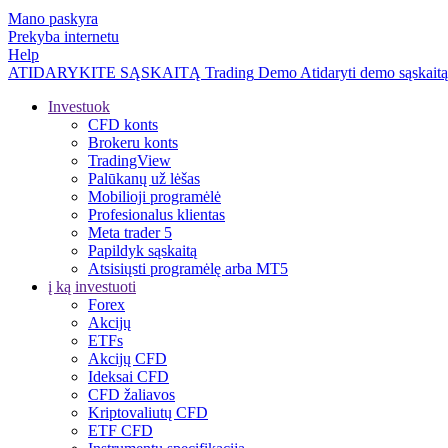
Mano paskyra
Prekyba internetu
Help
ATIDARYKITE SĄSKAITĄ
Trading
Demo
Atidaryti demo sąskaitą
Investuok
CFD konts
Brokeru konts
TradingView
Palūkanų už lėšas
Mobilioji programėlė
Profesionalus klientas
Meta trader 5
Papildyk sąskaitą
Atsisiųsti programėlę arba MT5
į ką investuoti
Forex
Akcijų
ETFs
Akcijų CFD
Ideksai CFD
CFD žaliavos
Kriptovaliutų CFD
ETF CFD