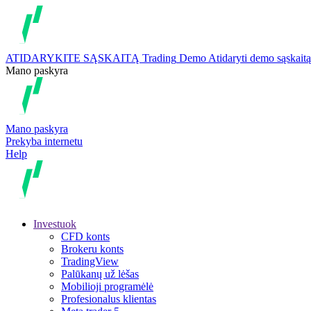
ATIDARYKITE SĄSKAITĄ
Trading
Demo
Atidaryti demo sąskaitą
Mano paskyra
Mano paskyra
Prekyba internetu
Help
Investuok
CFD konts
Brokeru konts
TradingView
Palūkanų už lėšas
Mobilioji programėlė
Profesionalus klientas