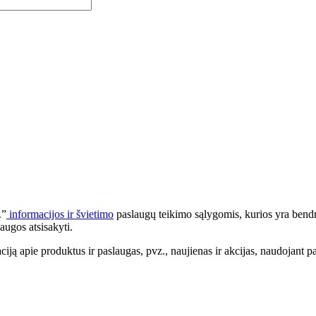
.”
informacijos ir švietimo
paslaugų teikimo sąlygomis, kurios yra bendr
augos atsisakyti.
apie produktus ir paslaugas, pvz., naujienas ir akcijas, naudojant pa