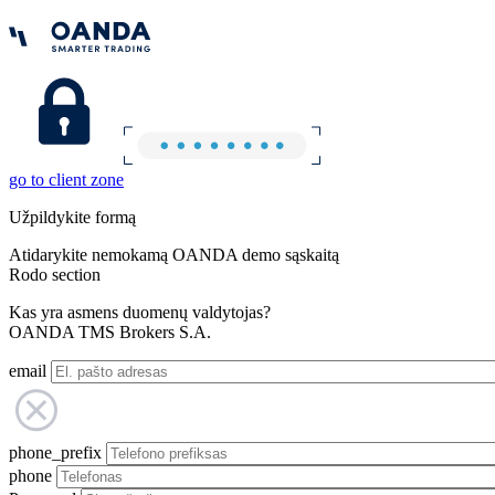
go to client zone
Užpildykite formą
Atidarykite nemokamą OANDA demo sąskaitą
Rodo section
Kas yra asmens duomenų valdytojas?
OANDA TMS Brokers S.A.
email
phone_prefix
phone