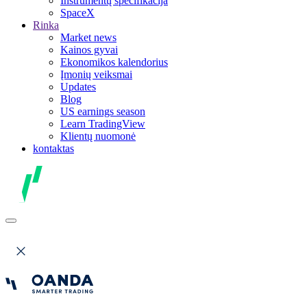
Instrumentų specifikacija
SpaceX
Rinka
Market news
Kainos gyvai
Ekonomikos kalendorius
Įmonių veiksmai
Updates
Blog
US earnings season
Learn TradingView
Klientų nuomonė
kontaktas