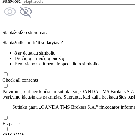
Password
Slaptažodžio stiprumas:
Slaptažodis turi būti sudarytas iš:
8 ar daugiau simbolių
Didžiųjų ir mažųjų raidžių
Bent vieno skaitmenų ir specialiojo simbolio
Check all consents
Patvirtinu, kad perskaičiau ir sutinku su „OANDA TMS Brokers S.A
tvarkymo klausimais pagrindas. Suprantu, kad galiu bet kada šios pasl
Sutinku gauti „OANDA TMS Brokers S.A.” rinkodaros informaciją 
El. paštas
SMS/MMS