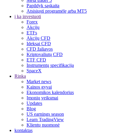
Meta trader 5
Papildyk sąskaitą
Atsisiųsti programėlę arba MT5
į ką investuoti
Forex
Akcijų
ETFs
Akcijų CFD
Ideksai CFD
CFD žaliavos
Kriptovaliutų CFD
ETF CFD
Instrumentų specifikacija
SpaceX
Rinka
Market news
Kainos gyvai
Ekonomikos kalendorius
Įmonių veiksmai
Updates
Blog
US earnings season
Learn TradingView
Klientų nuomonė
kontaktas