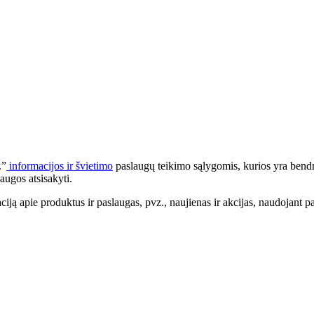
.”
informacijos ir švietimo
paslaugų teikimo sąlygomis, kurios yra bendr
augos atsisakyti.
apie produktus ir paslaugas, pvz., naujienas ir akcijas, naudojant pa