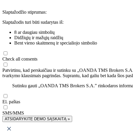
Slaptažodžio stiprumas:
Slaptažodis turi būti sudarytas iš:
8 ar daugiau simbolių
Didžiųjų ir mažųjų raidžių
Bent vieno skaitmenų ir specialiojo simbolio
Check all consents
Patvirtinu, kad perskaičiau ir sutinku su „OANDA TMS Brokers S.A
tvarkymo klausimais pagrindas. Suprantu, kad galiu bet kada šios pasl
Sutinku gauti „OANDA TMS Brokers S.A.” rinkodaros informaciją 
El. paštas
SMS/MMS
ATSIDARYKITE DEMO SĄSKAITĄ »