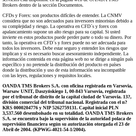
Brokers dentro de la sección Documentos.
CFDs y Forex: son productos difíciles de entender. La CNMV
considera que no son adecuados para inversores minoristas debido a
su complejidad y riesgo. La operativa en CFD´s y forex con
apalancamiento supone un alto riesgo para su capital. Si usted
invierte en estos productos puede perder parte o todo su dinero. Por
tanto, la operativa en CFD´s y forex puede no ser adecuada para
todos los inversores. Debe estar seguro y entender los riesgos que
implican y si es necesario buscar asesoramiento independiente. La
información contenida en esta página web no se dirige a ningún país
específico y no pretende la distribución del producto en países
donde la distribución y uso de esta información sea incompatible
con las leyes, regulaciones y requisitos locales.
OANDA TMS Brokers S.A. con oficina registrada en Varsovia,
Warsaw UNIT, Daszyńskiego 1, 00-843 Varsovia, registrada
por el tribunal de distrito de la capital ciudad de Varsovia. 13?,
división comercial del tribunal nacional. Registrada con el n?
KRS 0000204776 y NIP 5262759131. Capital inicial PLN
3,537.560 desembolsado en su totalidad. OANDA TMS Brokers
S.A. se encuentra bajo la supervisión de la autoridad polaca de
supervisión financiera según su autorización otorgada el 23 de
Abril de 2004. (KPWiG-4021-54-1/2004).