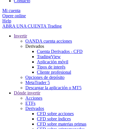
Contacto
Mi cuenta
Opere online
Help
ABRA UNA CUENTA
Trading
Invertir
OANDA cuenta acciones
Derivados
Cuenta Derivados - CFD
TradingView
Aplicación móvil
Tipos de interés
Cliente profesional
Opciones de depósito
MetaTrader 5
Descargar la aplicación o MT5
Dónde invertir
Acciones
ETFs
Derivados
CFD sobre acciones
CFD sobre índices
CFD sobre materias primas