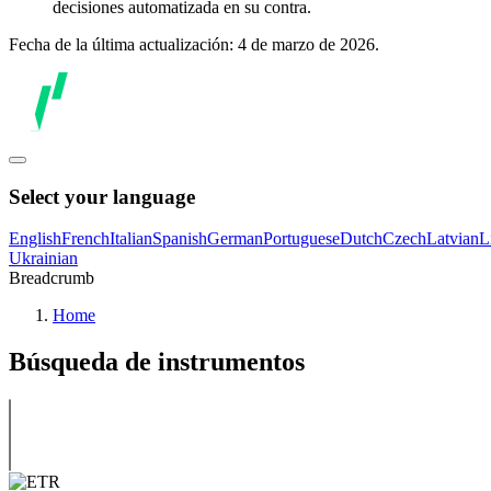
decisiones automatizada en su contra.
Fecha de la última actualización: 4 de marzo de 2026.
Select your language
English
French
Italian
Spanish
German
Portuguese
Dutch
Czech
Latvian
L
Ukrainian
Breadcrumb
Home
Búsqueda de instrumentos