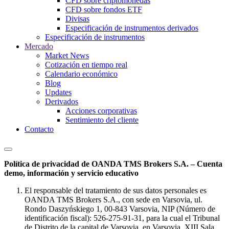
CFD sobre criptomonedas
CFD sobre fondos ETF
Divisas
Especificación de instrumentos derivados
Especificación de instrumentos
Mercado
Market News
Cotización en tiempo real
Calendario económico
Blog
Updates
Derivados
Acciones corporativas
Sentimiento del cliente
Contacto
Política de privacidad de OANDA TMS Brokers S.A. – Cuenta
demo, información y servicio educativo
El responsable del tratamiento de sus datos personales es
OANDA TMS Brokers S.A., con sede en Varsovia, ul.
Rondo Daszyńskiego 1, 00-843 Varsovia, NIP (Número de
identificación fiscal): 526-275-91-31, para la cual el Tribunal
de Distrito de la capital de Varsovia, en Varsovia, XIII Sala