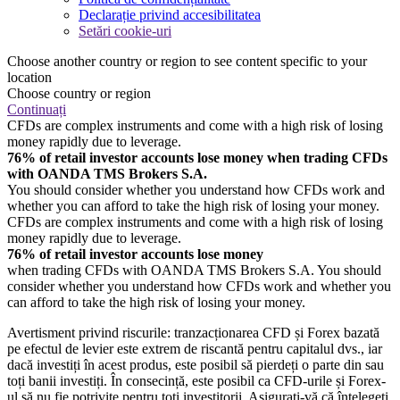
Declarație privind accesibilitatea
Setări cookie-uri
Choose another country or region to see content specific to your
location
Choose country or region
Continuați
CFDs are complex instruments and come with a high risk of losing
money rapidly due to leverage.
76% of retail investor accounts lose money when trading CFDs
with OANDA TMS Brokers S.A.
You should consider whether you understand how CFDs work and
whether you can afford to take the high risk of losing your money.
CFDs are complex instruments and come with a high risk of losing
money rapidly due to leverage.
76% of retail investor accounts lose money
when trading CFDs with OANDA TMS Brokers S.A. You should
consider whether you understand how CFDs work and whether you
can afford to take the high risk of losing your money.
Avertisment privind riscurile: tranzacționarea CFD și Forex bazată
pe efectul de levier este extrem de riscantă pentru capitalul dvs., iar
dacă investiți în acest produs, este posibil să pierdeți o parte din sau
toți banii investiți. În consecință, este posibil ca CFD-urile și Forex-
ul să nu fie potrivite pentru toți investitorii. Asigurați-vă că înțelegeți