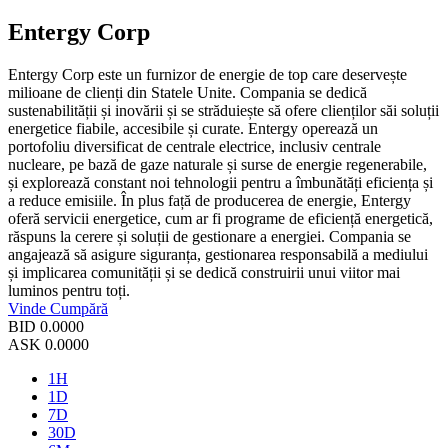
Entergy Corp
Entergy Corp este un furnizor de energie de top care deservește
milioane de clienți din Statele Unite. Compania se dedică
sustenabilității și inovării și se străduiește să ofere clienților săi soluții
energetice fiabile, accesibile și curate. Entergy operează un
portofoliu diversificat de centrale electrice, inclusiv centrale
nucleare, pe bază de gaze naturale și surse de energie regenerabile,
și explorează constant noi tehnologii pentru a îmbunătăți eficiența și
a reduce emisiile. În plus față de producerea de energie, Entergy
oferă servicii energetice, cum ar fi programe de eficiență energetică,
răspuns la cerere și soluții de gestionare a energiei. Compania se
angajează să asigure siguranța, gestionarea responsabilă a mediului
și implicarea comunității și se dedică construirii unui viitor mai
luminos pentru toți.
Vinde
Cumpără
BID
0.0000
ASK
0.0000
1H
1D
7D
30D