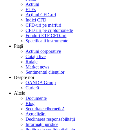
Acțiuni
ETFs
Acțiuni CFD-uri
Indici CFD
CFD-uri pe mărfuri
CFD-uri pe criptomonede
Fonduri ETF CFD-uri
Specificații instrumente
Piață
Acțiuni corporative
Cotații live
Rulaje
Market news
Sentimentul clienților
Despre noi
OANDA Group
Carieră
Altele
Documente
Blog
Securitate cibernetică
Actualizări
Declinarea responsabilității
Informații juridice
Politica de confidențialitate