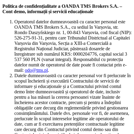
Politica de confidențialitate a OANDA TMS Brokers S.A. –
Cont demo, informații și servicii educaționale
Operatorul datelor dumneavoastră cu caracter personal este
OANDA TMS Brokers S.A., cu sediul în Varșovia, str.
Rondo Daszyńskiego nr. 1, 00-843 Varșovia, cod fiscal (NIP):
526-275-91-31, pentru care Tribunalul Districtual al Capitalei
Varșovia din Varșovia, Secția a XIII-a Comercială a
Registrului Național Judiciar, păstrează dosarele de
înregistrare sub numărul KRS: 0000204776, capital social 3
537 560 PLN (varsat integral). Responsabilul cu protecția
datelor numit de operatorul de date poate fi contactat prin e-
mail:
odo@tms.pl
.
Datele dumneavoastră cu caracter personal vor fi prelucrate în
scopul încheierii și executării Contractului de servicii de
informare și educaționale și a Contractului privind contul
demo între dumneavoastră și operatorul de date, inclusiv
pentru a lua măsuri la cererea persoanei vizate înainte de
încheierea acestor contracte, precum și pentru a îndeplini
obligațiile care decurg din reglementările privind gestionarea
consimțământului. Datele dvs. personale vor fi, de asemenea,
prelucrate în scopul intereselor legitime ale operatorului de
date, cum ar fi exercitarea pretențiilor contractuale legitime
care decurg din Contractul privind contul demo sau din