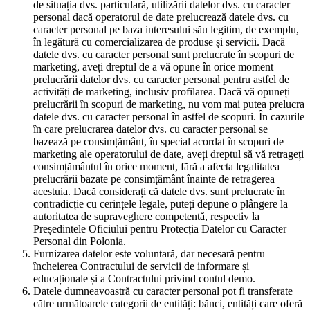
de situația dvs. particulară, utilizării datelor dvs. cu caracter
personal dacă operatorul de date prelucrează datele dvs. cu
caracter personal pe baza interesului său legitim, de exemplu,
în legătură cu comercializarea de produse și servicii. Dacă
datele dvs. cu caracter personal sunt prelucrate în scopuri de
marketing, aveți dreptul de a vă opune în orice moment
prelucrării datelor dvs. cu caracter personal pentru astfel de
activități de marketing, inclusiv profilarea. Dacă vă opuneți
prelucrării în scopuri de marketing, nu vom mai putea prelucra
datele dvs. cu caracter personal în astfel de scopuri. În cazurile
în care prelucrarea datelor dvs. cu caracter personal se
bazează pe consimțământ, în special acordat în scopuri de
marketing ale operatorului de date, aveți dreptul să vă retrageți
consimțământul în orice moment, fără a afecta legalitatea
prelucrării bazate pe consimțământ înainte de retragerea
acestuia. Dacă considerați că datele dvs. sunt prelucrate în
contradicție cu cerințele legale, puteți depune o plângere la
autoritatea de supraveghere competentă, respectiv la
Președintele Oficiului pentru Protecția Datelor cu Caracter
Personal din Polonia.
Furnizarea datelor este voluntară, dar necesară pentru
încheierea Contractului de servicii de informare și
educaționale și a Contractului privind contul demo.
Datele dumneavoastră cu caracter personal pot fi transferate
către următoarele categorii de entități: bănci, entități care oferă