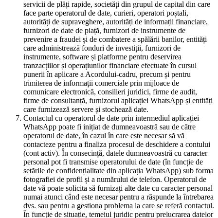
servicii de plăți rapide, societăți din grupul de capital din care
face parte operatorul de date, curieri, operatori poștali,
autorități de supraveghere, autorități de informații financiare,
furnizori de date de piață, furnizori de instrumente de
prevenire a fraudei și de combatere a spălării banilor, entități
care administrează fonduri de investiții, furnizori de
instrumente, software și platforme pentru deservirea
tranzacțiilor și operațiunilor financiare efectuate în cursul
punerii în aplicare a Acordului-cadru, precum și pentru
trimiterea de informații comerciale prin mijloace de
comunicare electronică, consilieri juridici, firme de audit,
firme de consultanță, furnizorul aplicației WhatsApp și entități
care furnizează servere și stochează date.
Contactul cu operatorul de date prin intermediul aplicației
WhatsApp poate fi inițiat de dumneavoastră sau de către
operatorul de date, în cazul în care este necesar să vă
contacteze pentru a finaliza procesul de deschidere a contului
(cont activ). În consecință, datele dumneavoastră cu caracter
personal pot fi transmise operatorului de date (în funcție de
setările de confidențialitate din aplicația WhatsApp) sub forma
fotografiei de profil și a numărului de telefon. Operatorul de
date vă poate solicita să furnizați alte date cu caracter personal
numai atunci când este necesar pentru a răspunde la întrebarea
dvs. sau pentru a gestiona problema la care se referă contactul.
În funcție de situație, temeiul juridic pentru prelucrarea datelor