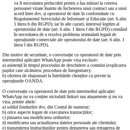
va fi necesitatea prelucrării pentru a lua măsuri la cererea
persoanei vizate înainte de încheierea unui contract sau a unui
acord între dvs. și operatorul de date în conformitate cu
Regulamentul Serviciului de Informare și Educație (art. 6 alin.
1 litera b din RGPD); iar în alte cazuri, interesul legitim al
operatorului de date (art. 6 alin. 1 litera f din RGPD) constând
în necesitatea de a rezolva problema semnalată legată de
operațiunile comerciale ale operatorului de date (art. 6 alin. 1
litera f din RGPD).
Din motive de securitate, o conversație cu operatorul de date prin
intermediul aplicației WhatsApp poate viza exclusiv:
a) asistență în timpul procesului de deschidere a contului (explicarea
pașilor care alcătuiesc procedura de înregistrare);
b) oferirea de răspunsuri la întrebările clienților cu privire la
operațiunile OANDA.
O conversație cu operatorul de date prin intermediul aplicației
WhatsApp nu va conține niciodată linkuri sau atașamente și nu va
viza, printre altele:
a) soldul fondurilor dvs. din Contul de numerar;
b) orice aspecte legate de executarea tranzacțiilor;
c) plasarea sau modificarea ordinelor;
d) modificarea sau actualizarea datelor personale ale clientului;
e) transmiterea instrucțiunilor pentru depunerea sau retragerea de