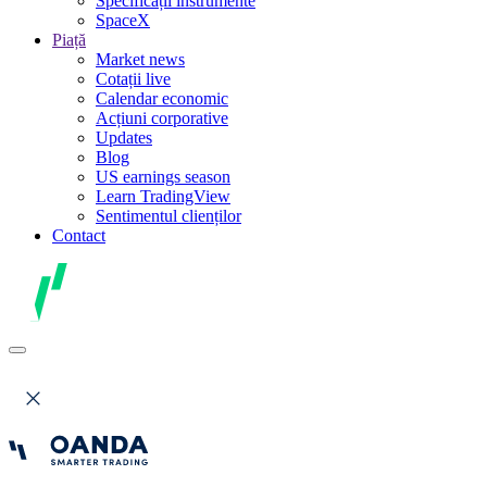
Specificații instrumente
SpaceX
Piață
Market news
Cotații live
Calendar economic
Acțiuni corporative
Updates
Blog
US earnings season
Learn TradingView
Sentimentul clienților
Contact