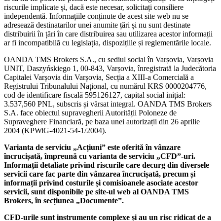
riscurile implicate și, dacă este necesar, solicitați consiliere
independentă. Informațiile conținute de acest site web nu se
adresează destinatarilor unei anumite țări și nu sunt destinate
distribuirii în țări în care distribuirea sau utilizarea acestor informații
ar fi incompatibilă cu legislația, dispozițiile și reglementările locale.
OANDA TMS Brokers S.A., cu sediul social în Varșovia, Varșovia
UNIT, Daszyńskiego 1, 00-843, Varșovia, înregistrată la Judecătoria
Capitalei Varșovia din Varșovia, Secția a XIII-a Comercială a
Registrului Tribunalului Național, cu numărul KRS 0000204776,
cod de identificare fiscală 595126127, capital social inițial:
3.537,560 PNL, subscris și vărsat integral. OANDA TMS Brokers
S.A. face obiectul supravegherii Autorității Poloneze de
Supraveghere Financiară, pe baza unei autorizații din 26 aprilie
2004 (KPWiG-4021-54-1/2004).
Varianta de serviciu „Acțiuni” este oferită în vânzare
încrucișată, împreună cu varianta de serviciu „CFD”-uri.
Informații detaliate privind riscurile care decurg din diversele
servicii care fac parte din vânzarea încrucișată, precum și
informații privind costurile și comisioanele asociate acestor
servicii, sunt disponibile pe site-ul web al OANDA TMS
Brokers, în secțiunea „Documente”.
CFD-urile sunt instrumente complexe și au un risc ridicat de a