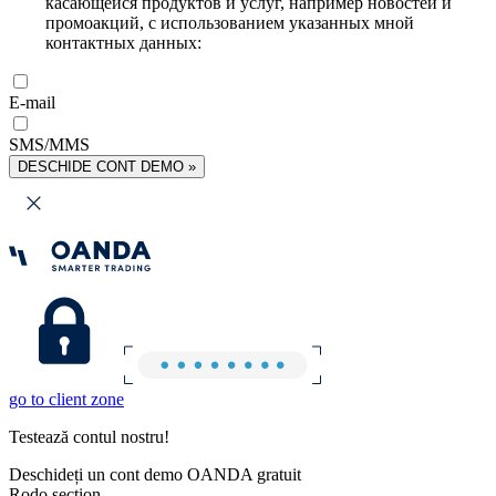
касающейся продуктов и услуг, например новостей и
промоакций, с использованием указанных мной
контактных данных:
E-mail
SMS/MMS
DESCHIDE CONT DEMO »
go to client zone
Testează contul nostru!
Deschideți un cont demo OANDA gratuit
Rodo section