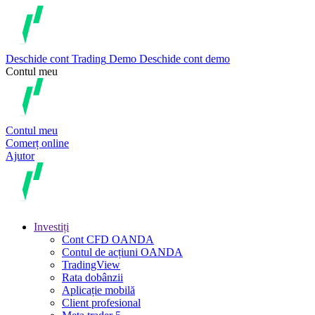
Deschide cont
Trading
Demo
Deschide cont demo
Contul meu
Contul meu
Comerț online
Ajutor
Investiți
Cont CFD OANDA
Contul de acțiuni OANDA
TradingView
Rata dobânzii
Aplicație mobilă
Client profesional