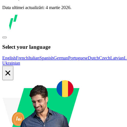
Data ultimei actualizări: 4 martie 2026.
Select your language
English
French
Italian
Spanish
German
Portuguese
Dutch
Czech
Latvian
L
Ukrainian
×