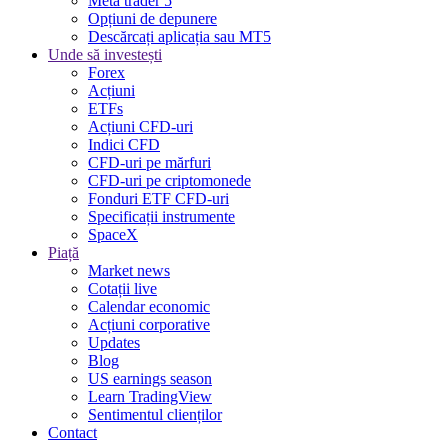
Meta trader 5
Opțiuni de depunere
Descărcați aplicația sau MT5
Unde să investești
Forex
Acțiuni
ETFs
Acțiuni CFD-uri
Indici CFD
CFD-uri pe mărfuri
CFD-uri pe criptomonede
Fonduri ETF CFD-uri
Specificații instrumente
SpaceX
Piață
Market news
Cotații live
Calendar economic
Acțiuni corporative
Updates
Blog
US earnings season
Learn TradingView
Sentimentul clienților
Contact