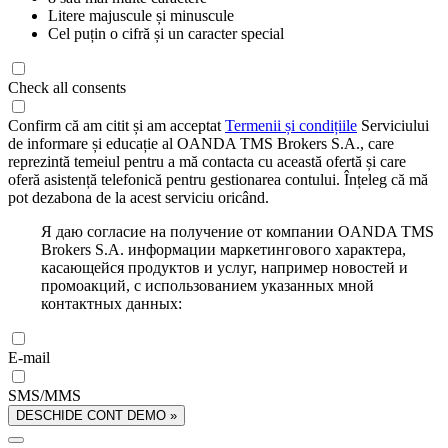
Litere majuscule și minuscule
Cel puțin o cifră și un caracter special
Check all consents
Confirm că am citit și am acceptat
Termenii și condițiile
Serviciului
de informare și educație al OANDA TMS Brokers S.A., care
reprezintă temeiul pentru a mă contacta cu această ofertă și care
oferă asistență telefonică pentru gestionarea contului. Înțeleg că mă
pot dezabona de la acest serviciu oricând.
Я даю согласие на получение от компании OANDA TMS
Brokers S.A. информации маркетингового характера,
касающейся продуктов и услуг, например новостей и
промоакций, с использованием указанных мной
контактных данных:
E-mail
SMS/MMS
DESCHIDE CONT DEMO »