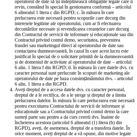
operatorul de date să își îndeplinească obligațiile legale care îi
revin, constând în special în gestionarea conformă – articolul
6 alineatul 1 litera c din RGPD; c. în măsura în care
prelucrarea este necesară pentru scopurile care decurg din
interesele legitime ale operatorului, cum ar fi efectuarea
decontărilor necesare și revendicarea creanțelor care decurg
din Contractul de servicii de informare și educaționale sau din
Contractul privind contul demo, securitatea, prevenirea
fraudei sau marketingul direct al operatorului de date sau
contactarea dumneavoastră, în cazul în care acest lucru este
justificat în special de o solicitare primită de la dumneavoastră
și de domeniul de activitate al operatorului de date – articolul
6 alin. 1 litera f din RGPD; d. în măsura în care datele dvs. cu
caracter personal sunt prelucrate în scopuri de marketing ale
operatorului de date pe baza consimțământului dvs. - articolul
6 alin. 1 litera a din RGPD.
Aveți dreptul de a accesa datele dvs. cu caracter personal,
dreptul de a le rectifica, de a le șterge și dreptul de a limita
prelucrarea datelor. În măsura în care prelucrarea este necesară
pentru executarea Contractului de servicii de informare și
educaționale sau a Contractului privind contul demo la care
sunteți parte sau pentru a da curs cererii dvs. înainte de
încheierea acestora (articolul 6 alineatul (1) litera (b) din
RGPD), aveți, de asemenea, dreptul de a transfera datele. În
orice moment, aveți dreptul de a vă opune, din motive legate