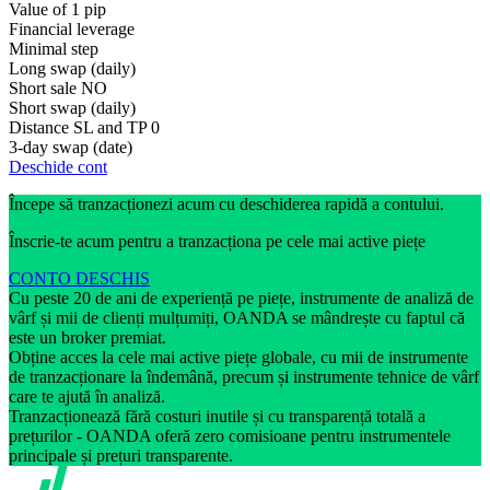
Value of 1 pip
Financial leverage
Minimal step
Long swap (daily)
Short sale
NO
Short swap (daily)
Distance SL and TP
0
3-day swap (date)
Deschide cont
Începe să tranzacționezi acum cu deschiderea rapidă a contului.
Înscrie-te acum pentru a tranzacționa pe cele mai active piețe
CONTO DESCHIS
Cu peste 20 de ani de experiență pe piețe, instrumente de analiză de
vârf și mii de clienți mulțumiți, OANDA se mândrește cu faptul că
este un broker premiat.
Obține acces la cele mai active piețe globale, cu mii de instrumente
de tranzacționare la îndemână, precum și instrumente tehnice de vârf
care te ajută în analiză.
Tranzacționează fără costuri inutile și cu transparență totală a
prețurilor - OANDA oferă zero comisioane pentru instrumentele
principale și prețuri transparente.