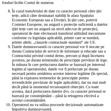
fonduri în/din Contul de numerar.
În cazul transferului de date cu caracter personal către țări
terțe, adică către destinatari stabiliți în afara Spațiului
Economic European sau a Elveției, în țări care, potrivit
Comisiei Europene, nu asigură o protecție suficientă a datelor
(țări terțe care nu asigură un nivel adecvat de protecție),
operatorul de date efectuează transferul utilizând mecanisme
conforme cu legislația aplicabilă, printre care se numără,
printre altele, „clauzele contractuale standard” ale UE.
Datele dumneavoastră cu caracter personal vor fi stocate pe
durata Contractului de servicii de informare și educație sau a
Contractului privind contul demo, precum și după încetarea
acestora, pe durata termenului de prescripție prevăzut de lege.
În măsura în care prelucrarea datelor se bazează pe interesul
legitim al operatorului, datele vor fi prelucrate pe durata
necesară pentru urmărirea acestor interese legitime (în special,
până la expirarea termenelor de prescripție pentru
revendicările prevăzute de legile aplicabile), dar nu mai mult
decât până la momentul recunoașterii obiecției. Cu toate
acestea, dacă prelucrarea datelor dvs. cu caracter personal se
bazează pe consimțământ – până la retragerea efectivă a
acestui consimțământ.
Operatorul nu va utiliza procesele decizionale automatizate
împotriva dumneavoastră.