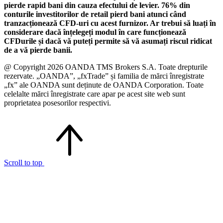
pierde rapid bani din cauza efectului de levier. 76% din
conturile investitorilor de retail pierd bani atunci când
tranzacționează CFD-uri cu acest furnizor. Ar trebui să luați în
considerare dacă înțelegeți modul în care funcționează
CFDurile și dacă vă puteți permite să vă asumați riscul ridicat
de a vă pierde banii.
@ Copyright 2026 OANDA TMS Brokers S.A. Toate drepturile
rezervate. „OANDA”, „fxTrade” și familia de mărci înregistrate
„fx” ale OANDA sunt deținute de OANDA Corporation. Toate
celelalte mărci înregistrate care apar pe acest site web sunt
proprietatea posesorilor respectivi.
Scroll to top