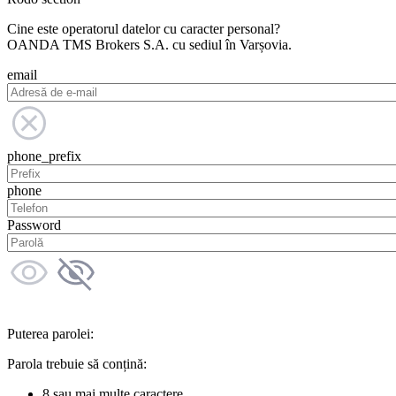
Cine este operatorul datelor cu caracter personal?
OANDA TMS Brokers S.A. cu sediul în Varșovia.
email
phone_prefix
phone
Password
Puterea parolei:
Parola trebuie să conțină:
8 sau mai multe caractere