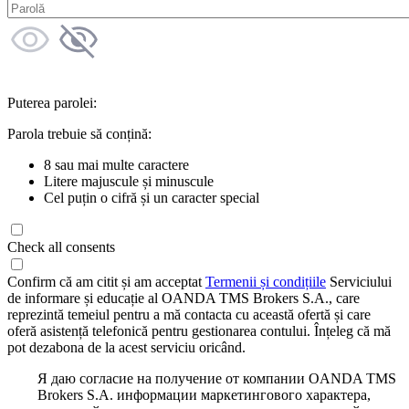
Puterea parolei:
Parola trebuie să conțină:
8 sau mai multe caractere
Litere majuscule și minuscule
Cel puțin o cifră și un caracter special
Check all consents
Confirm că am citit și am acceptat
Termenii și condițiile
Serviciului
de informare și educație al OANDA TMS Brokers S.A., care
reprezintă temeiul pentru a mă contacta cu această ofertă și care
oferă asistență telefonică pentru gestionarea contului. Înțeleg că mă
pot dezabona de la acest serviciu oricând.
Я даю согласие на получение от компании OANDA TMS
Brokers S.A. информации маркетингового характера,