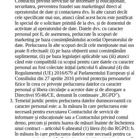
Contractul privind serviciile de informare și educaționale,
securitatea, prevenirea fraudei sau marketingul direct al
operatorului de date și contactarea dvs. în alte cazuri decât
cele specificate mai sus, atunci când acest lucru este justificat
în special de o solicitare primită de la dvs. și de domeniul de
activitate al operatorului de date. Datele dvs. cu caracter
personal pot fi, de asemenea, prelucrate în scopuri de
marketing pe baza consimțământului acordat Operatorului de
date. Prelucrarea în alte scopuri decât cele menționate mai sus
poate fi efectuată: (i) pe baza obținerii unui consimțământ
suplimentar, (ii) pe baza legislației aplicabile sau (iii) atunci
când este compatibilă cu scopul pentru care datele cu caracter
personal au fost colectate inițial (articolul 6 alineatul (4) din
Regulamentul (UE) 2016/679 al Parlamentului European și al
Consiliului din 27 aprilie 2016 privind protecția persoanelor
fizice în ceea ce privește prelucrarea datelor cu caracter
personal și libera circulație a acestor date și de abrogare a
Directivei 95/46/CE, denumit în continuare „RGPD”).
Temeiul juridic pentru prelucrarea datelor dumneavoastră cu
caracter personal este: a. în măsura în care prelucrarea este
necesară pentru executarea Contractului de servicii de
informare și educaționale sau a Contractului privind contul
demo, precum și pentru luarea de măsuri înainte de încheierea
unui contract – articolul 6 alineatul (1) litera (b) din RGPD; b.
în măsura în care prelucrarea datelor este necesară pentru ca