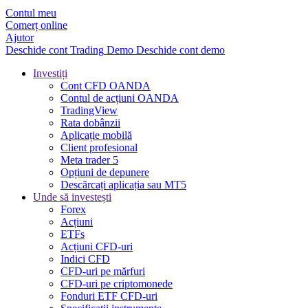
Contul meu
Comerț online
Ajutor
Deschide cont
Trading
Demo
Deschide cont demo
Investiți
Cont CFD OANDA
Contul de acțiuni OANDA
TradingView
Rata dobânzii
Aplicație mobilă
Client profesional
Meta trader 5
Opțiuni de depunere
Descărcați aplicația sau MT5
Unde să investești
Forex
Acțiuni
ETFs
Acțiuni CFD-uri
Indici CFD
CFD-uri pe mărfuri
CFD-uri pe criptomonede
Fonduri ETF CFD-uri