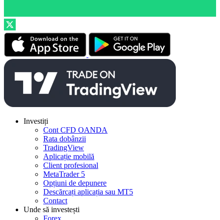
Investiți
Cont CFD OANDA
Rata dobânzii
TradingView
Aplicație mobilă
Client profesional
MetaTrader 5
Opțiuni de depunere
Descărcați aplicația sau MT5
Contact
Unde să investești
Forex