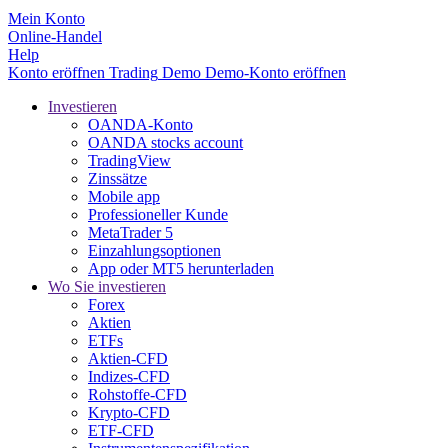
Mein Konto
Online-Handel
Help
Konto eröffnen
Trading
Demo
Demo-Konto eröffnen
Investieren
OANDA-Konto
OANDA stocks account
TradingView
Zinssätze
Mobile app
Professioneller Kunde
MetaTrader 5
Einzahlungsoptionen
App oder MT5 herunterladen
Wo Sie investieren
Forex
Aktien
ETFs
Aktien-CFD
Indizes-CFD
Rohstoffe-CFD
Krypto-CFD
ETF-CFD