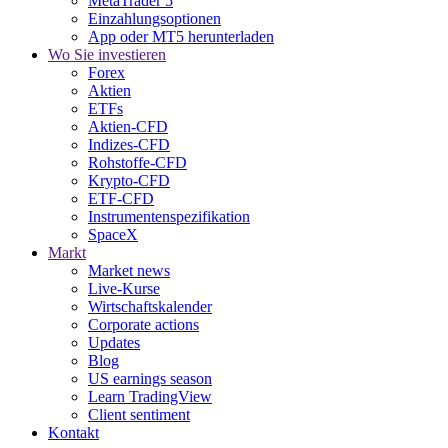
MetaTrader 5
Einzahlungsoptionen
App oder MT5 herunterladen
Wo Sie investieren
Forex
Aktien
ETFs
Aktien-CFD
Indizes-CFD
Rohstoffe-CFD
Krypto-CFD
ETF-CFD
Instrumentenspezifikation
SpaceX
Markt
Market news
Live-Kurse
Wirtschaftskalender
Corporate actions
Updates
Blog
US earnings season
Learn TradingView
Client sentiment
Kontakt