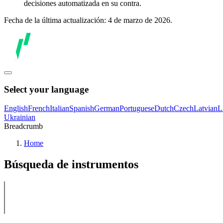
decisiones automatizada en su contra.
Fecha de la última actualización: 4 de marzo de 2026.
Select your language
English
French
Italian
Spanish
German
Portuguese
Dutch
Czech
Latvian
L
Ukrainian
Breadcrumb
Home
Búsqueda de instrumentos