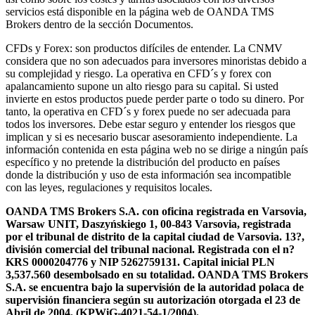
servicios está disponible en la página web de OANDA TMS
Brokers dentro de la sección Documentos.
CFDs y Forex: son productos difíciles de entender. La CNMV
considera que no son adecuados para inversores minoristas debido a
su complejidad y riesgo. La operativa en CFD´s y forex con
apalancamiento supone un alto riesgo para su capital. Si usted
invierte en estos productos puede perder parte o todo su dinero. Por
tanto, la operativa en CFD´s y forex puede no ser adecuada para
todos los inversores. Debe estar seguro y entender los riesgos que
implican y si es necesario buscar asesoramiento independiente. La
información contenida en esta página web no se dirige a ningún país
específico y no pretende la distribución del producto en países
donde la distribución y uso de esta información sea incompatible
con las leyes, regulaciones y requisitos locales.
OANDA TMS Brokers S.A. con oficina registrada en Varsovia,
Warsaw UNIT, Daszyńskiego 1, 00-843 Varsovia, registrada
por el tribunal de distrito de la capital ciudad de Varsovia. 13?,
división comercial del tribunal nacional. Registrada con el n?
KRS 0000204776 y NIP 5262759131. Capital inicial PLN
3,537.560 desembolsado en su totalidad. OANDA TMS Brokers
S.A. se encuentra bajo la supervisión de la autoridad polaca de
supervisión financiera según su autorización otorgada el 23 de
Abril de 2004. (KPWiG-4021-54-1/2004).