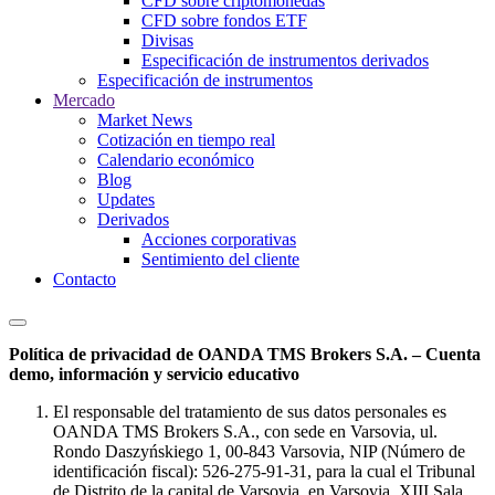
CFD sobre criptomonedas
CFD sobre fondos ETF
Divisas
Especificación de instrumentos derivados
Especificación de instrumentos
Mercado
Market News
Cotización en tiempo real
Calendario económico
Blog
Updates
Derivados
Acciones corporativas
Sentimiento del cliente
Contacto
Política de privacidad de OANDA TMS Brokers S.A. – Cuenta
demo, información y servicio educativo
El responsable del tratamiento de sus datos personales es
OANDA TMS Brokers S.A., con sede en Varsovia, ul.
Rondo Daszyńskiego 1, 00-843 Varsovia, NIP (Número de
identificación fiscal): 526-275-91-31, para la cual el Tribunal
de Distrito de la capital de Varsovia, en Varsovia, XIII Sala