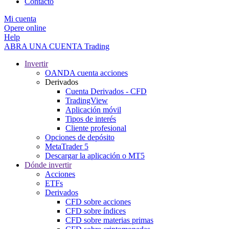
Contacto
Mi cuenta
Opere online
Help
ABRA UNA CUENTA
Trading
Invertir
OANDA cuenta acciones
Derivados
Cuenta Derivados - CFD
TradingView
Aplicación móvil
Tipos de interés
Cliente profesional
Opciones de depósito
MetaTrader 5
Descargar la aplicación o MT5
Dónde invertir
Acciones
ETFs
Derivados
CFD sobre acciones
CFD sobre índices
CFD sobre materias primas