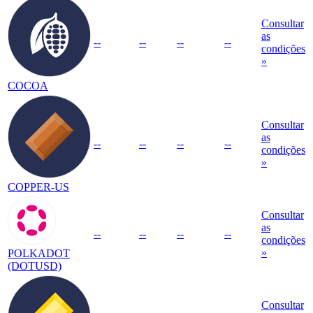
Consultar
as
--
--
--
--
condições
»
COCOA
Consultar
as
--
--
--
--
condições
»
COPPER-US
Consultar
as
--
--
--
--
condições
»
POLKADOT
(DOTUSD)
Consultar