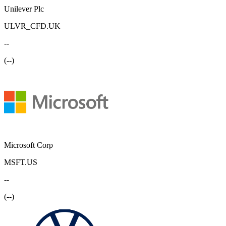
Unilever Plc
ULVR_CFD.UK
--
(
--
)
Microsoft Corp
MSFT.US
--
(
--
)