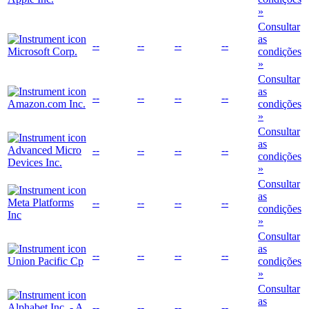
»
Consultar
as
--
--
--
--
Microsoft Corp.
condições
»
Consultar
as
--
--
--
--
Amazon.com Inc.
condições
»
Consultar
as
Advanced Micro
--
--
--
--
condições
Devices Inc.
»
Consultar
as
Meta Platforms
--
--
--
--
condições
Inc
»
Consultar
as
--
--
--
--
Union Pacific Cp
condições
»
Consultar
as
Alphabet Inc. - A
--
--
--
--