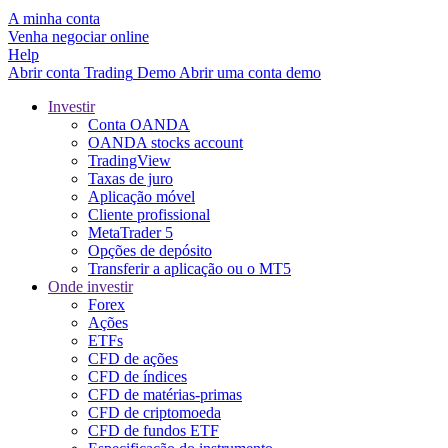
A minha conta
Venha negociar online
Help
Abrir conta
Trading
Demo
Abrir uma conta demo
Investir
Conta OANDA
OANDA stocks account
TradingView
Taxas de juro
Aplicação móvel
Cliente profissional
MetaTrader 5
Opções de depósito
Transferir a aplicação ou o MT5
Onde investir
Forex
Ações
ETFs
CFD de ações
CFD de índices
CFD de matérias-primas
CFD de criptomoeda
CFD de fundos ETF