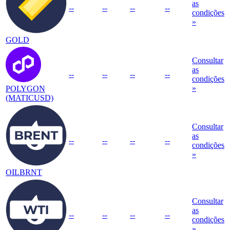
as
--
--
--
--
condições
»
GOLD
Consultar
as
--
--
--
--
condições
»
POLYGON
(MATICUSD)
Consultar
as
--
--
--
--
condições
»
OILBRNT
Consultar
as
--
--
--
--
condições
»