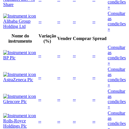
condições
Share
»
Consultar
as
Alibaba Group
--
--
--
--
condições
Holding Ltd
»
Nome do
Variação
Vender
Comprar
Spread
instrumento
(%)
Consultar
as
--
--
--
--
BP Plc
condições
»
Consultar
as
--
--
--
--
AstraZeneca Plc
condições
»
Consultar
as
--
--
--
--
Glencore Plc
condições
»
Consultar
as
Rolls-Royce
--
--
--
--
condições
Holdings Plc
»