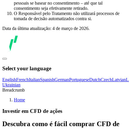
pessoais se basear no consentimento – até que tal
consentimento seja efetivamente retirado.
O Responsável pelo Tratamento não utilizará processos de
tomada de decisão automatizados contra si.
Data da última atualização: 4 de março de 2026.
Select your language
English
French
Italian
Spanish
German
Portuguese
Dutch
Czech
Latvian
L
Ukrainian
Breadcrumb
Home
Investir em CFD de ações
Descubra como é fácil comprar CFD de