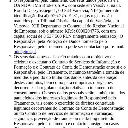
O responsável pelo tratamento dos seus dados pessoais é a
OANDA TMS Brokers S.A., com sede em Varsóvia, na ul.
Rondo Daszyńskiego 1, 00-843 Varsóvia, NIP (número de
identificação fiscal): 526-275-91-31, cujos registos são
mantidos pelo Tribunal Distrital da capital de Varsóvia, em
Varsóvia, XIII Departamento Comercial do Registo Nacional
de Empresas, sob o número KRS: 0000204776, com um
capital social de 3 537 560 PLN (integralmente realizado). O
Responsável pela Proteção de Dados nomeado pelo
Responsável pelo Tratamento pode ser contactado por e-mail:
odo@tms.pl
.
Os seus dados pessoais serão tratados com o objetivo de
celebrar e executar o Contrato de Serviços de Informação e
Formação e o Contrato de Conta de Demonstração entre si e o
Responsável pelo Tratamento, incluindo também a tomada de
medidas a pedido do titular dos dados antes da celebração
destes contratos, bem como para cumprir as obrigações
decorrentes da regulamentação relativa ao tratamento do
consentimento. Os seus dados pessoais serão também tratados
para efeitos dos interesses legítimos do Responsável pelo
Tratamento, tais como o exercício de direitos contratuais
legítimos decorrentes do Contrato de Conta de Demonstração
ou do Contrato de Serviços de Informação e Formação,
segurança, prevenção de fraudes ou marketing direto do
Responsável pelo Tratamento e contacto consigo em casos