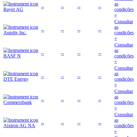
as
--
--
--
--
Bayer AG
condições
»
Consultar
as
--
--
--
--
Autoliv Inc.
condições
»
Consultar
as
--
--
--
--
BASF N
condições
»
Consultar
as
--
--
--
--
DTE Energy
condições
»
Consultar
as
--
--
--
--
Commerzbank
condições
»
Consultar
as
--
--
--
--
Aixtron AG NA
condições
»