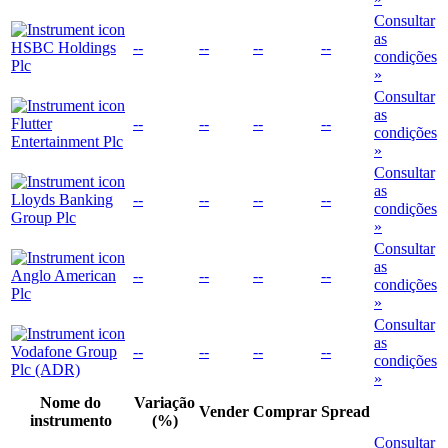
Consultar
as
HSBC Holdings
--
--
--
--
condições
Plc
»
Consultar
as
Flutter
--
--
--
--
condições
Entertainment Plc
»
Consultar
as
Lloyds Banking
--
--
--
--
condições
Group Plc
»
Consultar
as
Anglo American
--
--
--
--
condições
Plc
»
Consultar
as
Vodafone Group
--
--
--
--
condições
Plc (ADR)
»
Nome do
Variação
Vender
Comprar
Spread
instrumento
(%)
Consultar