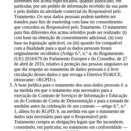
diferentes dos acima especificados, quando justificado, em
particular, por um pedido de informação recebido da sua parte
e pelo âmbito da atividade comercial do Responsável pelo
Tratamento. Os seus dados pessoais podem também ser
tratados para fins de marketing com base no consentimento
que concedeu ao Responsável pelo Tratamento. O tratamento
para fins diferentes dos acima referidos pode ser realizado: (i)
com base na obtenção de consentimento adicional, (ii) com
base na legislação aplicável, ou (iii) quando for compatível
com a finalidade para a qual os dados pessoais foram
originalmente recolhidos (Artigo 6.º, n.º 4, do Regulamento
(UE) 2016/679 do Parlamento Europeu e do Conselho, de 27
de abril de 2016, relativo à proteção das pessoas singulares no
que diz respeito ao tratamento de dados pessoais e à livre
circulação desses dados e que revoga a Diretiva 95/46/CE,
(doravante: «RGPD»).
A base jurídica para o tratamento dos seus dados pessoais é: a.
na medida em que o tratamento seja necessário para a
execução do Contrato de Serviços de Informação e Educação
ou do Contrato de Conta de Demonstração e para a tomada de
medidas antes da celebração de um contrato — artigo 6.º, n.º
1, alínea b) do RGPD; b. na medida em que o tratamento de
dados seja necessário para que o Responsável pelo
Tratamento cumpra as obrigações legais que lhe incumbem,
consistindo, em particular, no tratamento em conformidade —