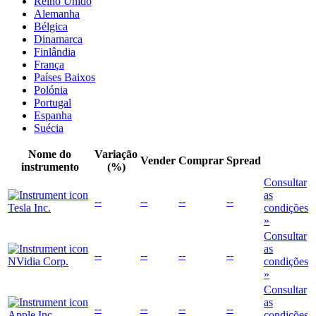
Reino Unido
Alemanha
Bélgica
Dinamarca
Finlândia
França
Países Baixos
Polónia
Portugal
Espanha
Suécia
Nome do
Variação
Vender
Comprar
Spread
instrumento
(%)
Consultar
as
--
--
--
--
Tesla Inc.
condições
»
Consultar
as
--
--
--
--
NVidia Corp.
condições
»
Consultar
as
--
--
--
--
Apple Inc.
condições