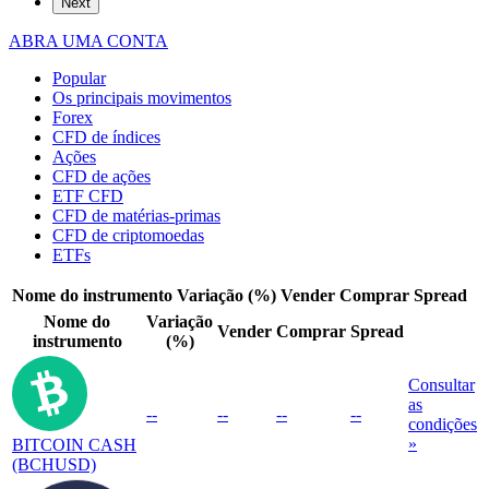
Next
ABRA UMA CONTA
Popular
Os principais movimentos
Forex
CFD de índices
Ações
CFD de ações
ETF CFD
CFD de matérias-primas
CFD de criptomoedas
ETFs
Nome do instrumento
Variação (%)
Vender
Comprar
Spread
Nome do
Variação
Vender
Comprar
Spread
instrumento
(%)
Consultar
as
--
--
--
--
condições
»
BITCOIN CASH
(BCHUSD)