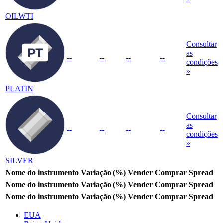
OILWTI
Consultar
as
--
--
--
--
condições
»
PLATIN
Consultar
as
--
--
--
--
condições
»
SILVER
Nome do instrumento
Variação (%)
Vender
Comprar
Spread
Nome do instrumento
Variação (%)
Vender
Comprar
Spread
Nome do instrumento
Variação (%)
Vender
Comprar
Spread
EUA