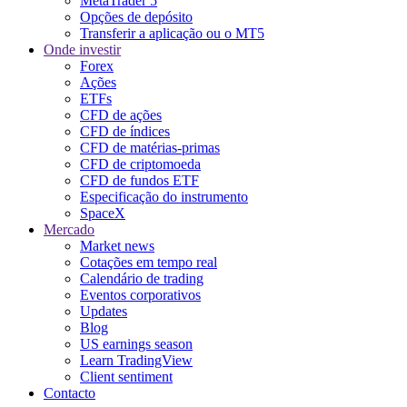
MetaTrader 5
Opções de depósito
Transferir a aplicação ou o MT5
Onde investir
Forex
Ações
ETFs
CFD de ações
CFD de índices
CFD de matérias-primas
CFD de criptomoeda
CFD de fundos ETF
Especificação do instrumento
SpaceX
Mercado
Market news
Cotações em tempo real
Calendário de trading
Eventos corporativos
Updates
Blog
US earnings season
Learn TradingView
Client sentiment
Contacto