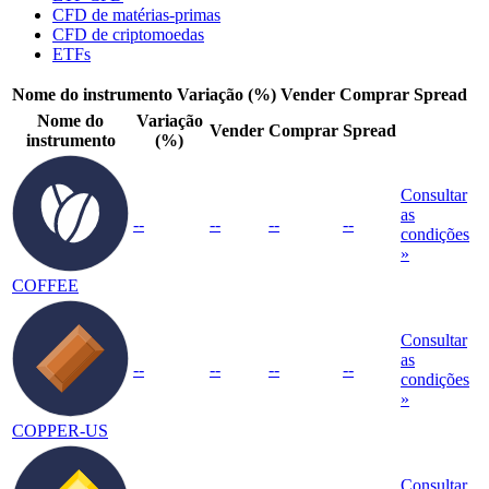
CFD de matérias-primas
CFD de criptomoedas
ETFs
Nome do instrumento
Variação (%)
Vender
Comprar
Spread
Nome do
Variação
Vender
Comprar
Spread
instrumento
(%)
Consultar
as
--
--
--
--
condições
»
COFFEE
Consultar
as
--
--
--
--
condições
»
COPPER-US
Consultar