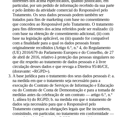
diferentes dos acima especificados, quando justificado, em
particular, por um pedido de informação recebido da sua parte
e pelo âmbito da atividade comercial do Responsável pelo
Tratamento. Os seus dados pessoais podem também ser
tratados para fins de marketing com base no consentimento
que concedeu ao Responsável pelo Tratamento. O tratamento
para fins diferentes dos acima referidos pode ser realizado: (i)
com base na obtenção de consentimento adicional, (ii) com
base na legislação aplicável, ou (iii) quando for compatível
com a finalidade para a qual os dados pessoais foram
originalmente recolhidos (Artigo 6.º, n.º 4, do Regulamento
(UE) 2016/679 do Parlamento Europeu e do Conselho, de 27
de abril de 2016, relativo à proteção das pessoas singulares no
que diz respeito ao tratamento de dados pessoais e à livre
circulação desses dados e que revoga a Diretiva 95/46/CE,
(doravante: «RGPD»).
A base jurídica para o tratamento dos seus dados pessoais é: a.
na medida em que o tratamento seja necessário para a
execução do Contrato de Serviços de Informação e Educação
ou do Contrato de Conta de Demonstração e para a tomada de
medidas antes da celebração de um contrato — artigo 6.º, n.º
1, alínea b) do RGPD; b. na medida em que o tratamento de
dados seja necessário para que o Responsável pelo
Tratamento cumpra as obrigações legais que lhe incumbem,
consistindo, em particular, no tratamento em conformidade —