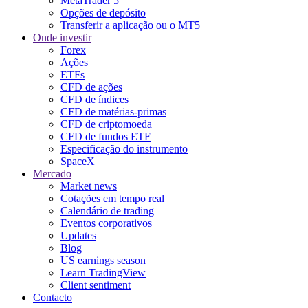
MetaTrader 5
Opções de depósito
Transferir a aplicação ou o MT5
Onde investir
Forex
Ações
ETFs
CFD de ações
CFD de índices
CFD de matérias-primas
CFD de criptomoeda
CFD de fundos ETF
Especificação do instrumento
SpaceX
Mercado
Market news
Cotações em tempo real
Calendário de trading
Eventos corporativos
Updates
Blog
US earnings season
Learn TradingView
Client sentiment
Contacto