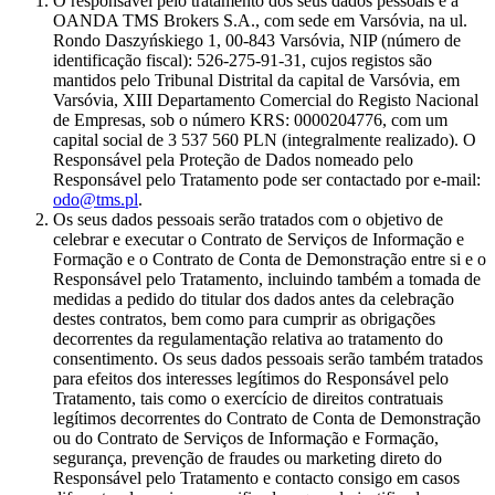
O responsável pelo tratamento dos seus dados pessoais é a
OANDA TMS Brokers S.A., com sede em Varsóvia, na ul.
Rondo Daszyńskiego 1, 00-843 Varsóvia, NIP (número de
identificação fiscal): 526-275-91-31, cujos registos são
mantidos pelo Tribunal Distrital da capital de Varsóvia, em
Varsóvia, XIII Departamento Comercial do Registo Nacional
de Empresas, sob o número KRS: 0000204776, com um
capital social de 3 537 560 PLN (integralmente realizado). O
Responsável pela Proteção de Dados nomeado pelo
Responsável pelo Tratamento pode ser contactado por e-mail:
odo@tms.pl
.
Os seus dados pessoais serão tratados com o objetivo de
celebrar e executar o Contrato de Serviços de Informação e
Formação e o Contrato de Conta de Demonstração entre si e o
Responsável pelo Tratamento, incluindo também a tomada de
medidas a pedido do titular dos dados antes da celebração
destes contratos, bem como para cumprir as obrigações
decorrentes da regulamentação relativa ao tratamento do
consentimento. Os seus dados pessoais serão também tratados
para efeitos dos interesses legítimos do Responsável pelo
Tratamento, tais como o exercício de direitos contratuais
legítimos decorrentes do Contrato de Conta de Demonstração
ou do Contrato de Serviços de Informação e Formação,
segurança, prevenção de fraudes ou marketing direto do
Responsável pelo Tratamento e contacto consigo em casos