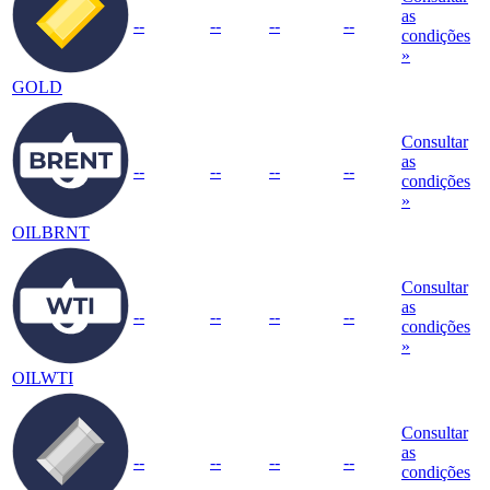
as
--
--
--
--
condições
»
GOLD
Consultar
as
--
--
--
--
condições
»
OILBRNT
Consultar
as
--
--
--
--
condições
»
OILWTI
Consultar
as
--
--
--
--
condições