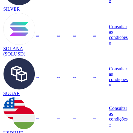
»
SILVER
Consultar
as
--
--
--
--
condições
»
SOLANA
(SOLUSD)
Consultar
as
--
--
--
--
condições
»
SUGAR
Consultar
as
--
--
--
--
condições
»
USDHUF