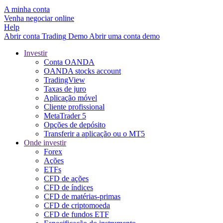
A minha conta
Venha negociar online
Help
Abrir conta
Trading
Demo
Abrir uma conta demo
Investir
Conta OANDA
OANDA stocks account
TradingView
Taxas de juro
Aplicação móvel
Cliente profissional
MetaTrader 5
Opções de depósito
Transferir a aplicação ou o MT5
Onde investir
Forex
Ações
ETFs
CFD de ações
CFD de índices
CFD de matérias-primas
CFD de criptomoeda
CFD de fundos ETF