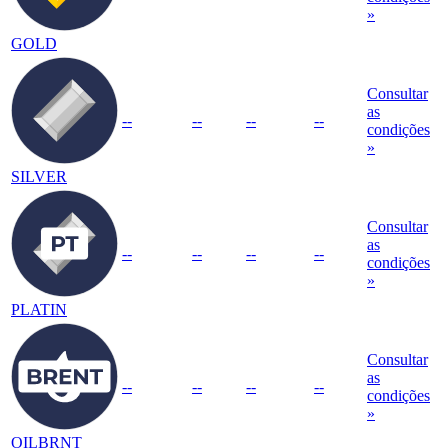
»
GOLD
Consultar
as
--
--
--
--
condições
»
SILVER
Consultar
as
--
--
--
--
condições
»
PLATIN
Consultar
as
--
--
--
--
condições
»
OILBRNT