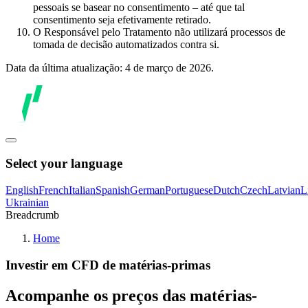
pessoais se basear no consentimento – até que tal
consentimento seja efetivamente retirado.
O Responsável pelo Tratamento não utilizará processos de
tomada de decisão automatizados contra si.
Data da última atualização: 4 de março de 2026.
Select your language
English
French
Italian
Spanish
German
Portuguese
Dutch
Czech
Latvian
L
Ukrainian
Breadcrumb
Home
Investir em CFD de matérias-primas
Acompanhe os preços das matérias-