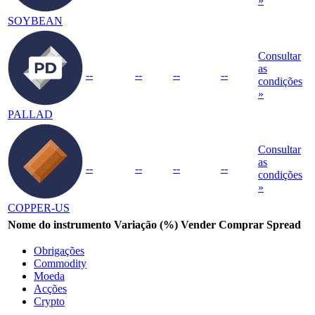
»
SOYBEAN
Consultar
as
--
--
--
--
condições
»
PALLAD
Consultar
as
--
--
--
--
condições
»
COPPER-US
Nome do instrumento
Variação (%)
Vender
Comprar
Spread
Obrigações
Commodity
Moeda
Acções
Crypto