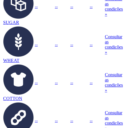
as
--
--
--
--
condições
»
SUGAR
Consultar
as
--
--
--
--
condições
»
WHEAT
Consultar
as
--
--
--
--
condições
»
COTTON
Consultar
as
--
--
--
--
condições