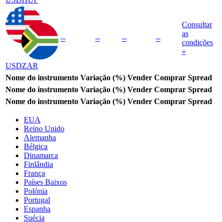
Consultar
as
--
--
--
--
condições
»
USDZAR
Nome do instrumento
Variação (%)
Vender
Comprar
Spread
Nome do instrumento
Variação (%)
Vender
Comprar
Spread
Nome do instrumento
Variação (%)
Vender
Comprar
Spread
EUA
Reino Unido
Alemanha
Bélgica
Dinamarca
Finlândia
França
Países Baixos
Polónia
Portugal
Espanha
Suécia