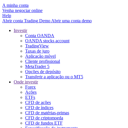
A minha conta
Venha negociar online
Help
Abrir conta
Trading
Demo
Abrir uma conta demo
Investir
Conta OANDA
OANDA stocks account
TradingView
Taxas de juro
Aplicação móvel
Cliente profissional
MetaTrader 5
Opções de depósito
Transferir a aplicação ou o MT5
Onde investir
Forex
Ações
ETFs
CFD de ações
CFD de índices
CFD de matérias-primas
CFD de criptomoeda
CFD de fundos ETF