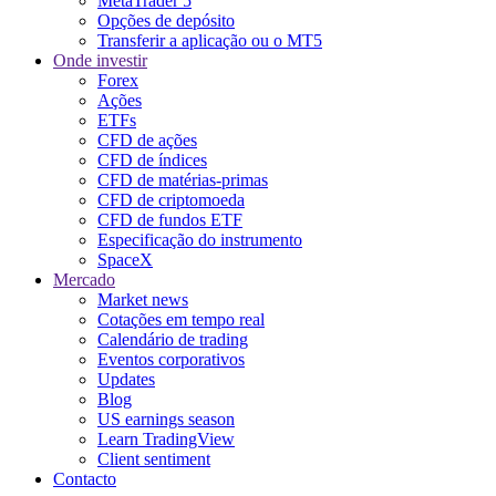
MetaTrader 5
Opções de depósito
Transferir a aplicação ou o MT5
Onde investir
Forex
Ações
ETFs
CFD de ações
CFD de índices
CFD de matérias-primas
CFD de criptomoeda
CFD de fundos ETF
Especificação do instrumento
SpaceX
Mercado
Market news
Cotações em tempo real
Calendário de trading
Eventos corporativos
Updates
Blog
US earnings season
Learn TradingView
Client sentiment
Contacto