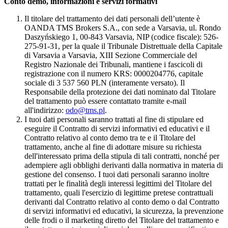
Conto demo, informazioni e servizi formativi
Il titolare del trattamento dei dati personali dell’utente è
OANDA TMS Brokers S.A., con sede a Varsavia, ul. Rondo
Daszyńskiego 1, 00-843 Varsavia, NIP (codice fiscale): 526-
275-91-31, per la quale il Tribunale Distrettuale della Capitale
di Varsavia a Varsavia, XIII Sezione Commerciale del
Registro Nazionale dei Tribunali, mantiene i fascicoli di
registrazione con il numero KRS: 0000204776, capitale
sociale di 3 537 560 PLN (interamente versato). Il
Responsabile della protezione dei dati nominato dal Titolare
del trattamento può essere contattato tramite e-mail
all'indirizzo:
odo@tms.pl
.
I tuoi dati personali saranno trattati al fine di stipulare ed
eseguire il Contratto di servizi informativi ed educativi e il
Contratto relativo al conto demo tra te e il Titolare del
trattamento, anche al fine di adottare misure su richiesta
dell'interessato prima della stipula di tali contratti, nonché per
adempiere agli obblighi derivanti dalla normativa in materia di
gestione del consenso. I tuoi dati personali saranno inoltre
trattati per le finalità degli interessi legittimi del Titolare del
trattamento, quali l'esercizio di legittime pretese contrattuali
derivanti dal Contratto relativo al conto demo o dal Contratto
di servizi informativi ed educativi, la sicurezza, la prevenzione
delle frodi o il marketing diretto del Titolare del trattamento e