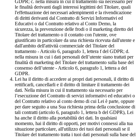
GDPR; c. nella misura in cui il trattamento sia necessario per
le finalità derivanti dagli interessi legittimi del Titolare, quali
l'effettuazione dei necessari adempimenti e la rivendicazione
di diritti derivanti dal Contratto di Servizi Informativi ed
Educativi o dal Contratto relativo al Conto Demo, la
sicurezza, la prevenzione delle frodi o il marketing diretto del
Titolare del trattamento o il contatto con l'utente, ove
giustificato in particolare da una richiesta ricevuta dall'utente e
dall'ambito dell'attività commerciale del Titolare del
trattamento - Articolo 6, paragrafo 1, lettera f del GDPR; d.
nella misura in cui i dati personali dell’utente siano trattati per
finalità di marketing del Titolare del trattamento sulla base del
consenso dell’utente - Articolo 6, paragrafo 1, lettera a del
GDPR.
Lei ha il diritto di accedere ai propri dati personali, il diritto di
rettificarli, cancellarli e il diritto di limitare il trattamento dei
dati. Nella misura in cui il trattamento sia necessario per
l’esecuzione del Contratto di servizi informativi ed educativi o
del Contratto relativo al conto demo di cui Lei è parte, oppure
per dare seguito a una Sua richiesta prima della conclusione di
tali contratti (articolo 6, paragrafo 1, lettera b del GDPR), Lei
ha anche il diritto alla portabilità dei dati. In qualsiasi
momento, hai il diritto di opporti, per motivi connessi alla tua
situazione particolare, all'utilizzo dei tuoi dati personali se il
Titolare del trattamento tratta i tuoi dati personali sulla base del