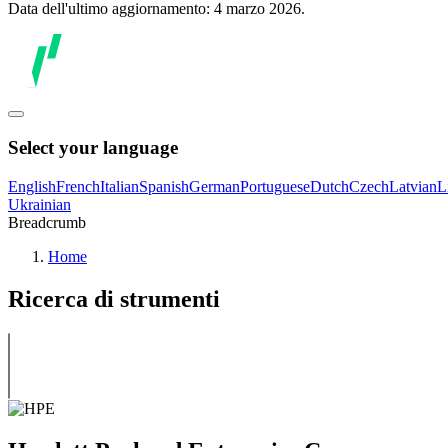
Data dell'ultimo aggiornamento: 4 marzo 2026.
Select your language
English
French
Italian
Spanish
German
Portuguese
Dutch
Czech
Latvian
L
Ukrainian
Breadcrumb
Home
Ricerca di strumenti