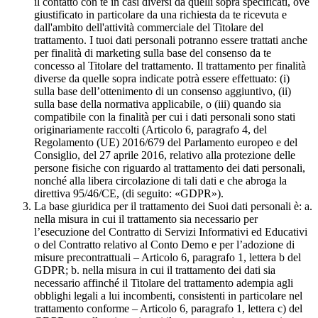
il contatto con te in casi diversi da quelli sopra specificati, ove
giustificato in particolare da una richiesta da te ricevuta e
dall'ambito dell'attività commerciale del Titolare del
trattamento. I tuoi dati personali potranno essere trattati anche
per finalità di marketing sulla base del consenso da te
concesso al Titolare del trattamento. Il trattamento per finalità
diverse da quelle sopra indicate potrà essere effettuato: (i)
sulla base dell’ottenimento di un consenso aggiuntivo, (ii)
sulla base della normativa applicabile, o (iii) quando sia
compatibile con la finalità per cui i dati personali sono stati
originariamente raccolti (Articolo 6, paragrafo 4, del
Regolamento (UE) 2016/679 del Parlamento europeo e del
Consiglio, del 27 aprile 2016, relativo alla protezione delle
persone fisiche con riguardo al trattamento dei dati personali,
nonché alla libera circolazione di tali dati e che abroga la
direttiva 95/46/CE, (di seguito: «GDPR»).
La base giuridica per il trattamento dei Suoi dati personali è: a.
nella misura in cui il trattamento sia necessario per
l’esecuzione del Contratto di Servizi Informativi ed Educativi
o del Contratto relativo al Conto Demo e per l’adozione di
misure precontrattuali – Articolo 6, paragrafo 1, lettera b del
GDPR; b. nella misura in cui il trattamento dei dati sia
necessario affinché il Titolare del trattamento adempia agli
obblighi legali a lui incombenti, consistenti in particolare nel
trattamento conforme – Articolo 6, paragrafo 1, lettera c) del