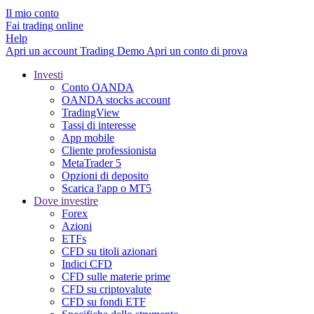
Il mio conto
Fai trading online
Help
Apri un account
Trading
Demo
Apri un conto di prova
Investi
Conto OANDA
OANDA stocks account
TradingView
Tassi di interesse
App mobile
Cliente professionista
MetaTrader 5
Opzioni di deposito
Scarica l'app o MT5
Dove investire
Forex
Azioni
ETFs
CFD su titoli azionari
Indici CFD
CFD sulle materie prime
CFD su criptovalute
CFD su fondi ETF