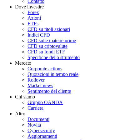
Contatto
Dove investire
Forex
Azioni
ETFs
CFD su titoli azionari
Indici CFD
CFD sulle materie prime
CFD su criptovalute
CFD su fondi ETF
Specifiche dello strumento
Mercato
Corporate actions
Quotazioni in tempo reale
Rollover
Market news
Sentimento del cliente
Chi siamo
Gruppo OANDA
Carriera
Altro
Documenti
Novità
Cybersecurity
Aggiornamenti