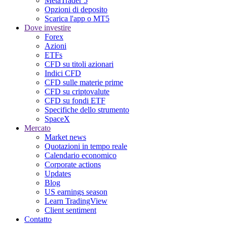
MetaTrader 5
Opzioni di deposito
Scarica l'app o MT5
Dove investire
Forex
Azioni
ETFs
CFD su titoli azionari
Indici CFD
CFD sulle materie prime
CFD su criptovalute
CFD su fondi ETF
Specifiche dello strumento
SpaceX
Mercato
Market news
Quotazioni in tempo reale
Calendario economico
Corporate actions
Updates
Blog
US earnings season
Learn TradingView
Client sentiment
Contatto