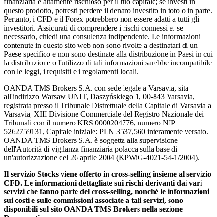
finanziaria è altamente rischioso per il tuo capitale; se investi in
questo prodotto, potresti perdere il denaro investito in toto o in parte.
Pertanto, i CFD e il Forex potrebbero non essere adatti a tutti gli
investitori. Assicurati di comprendere i rischi connessi e, se
necessario, chiedi una consulenza indipendente. Le informazioni
contenute in questo sito web non sono rivolte a destinatari di un
Paese specifico e non sono destinate alla distribuzione in Paesi in cui
la distribuzione o l'utilizzo di tali informazioni sarebbe incompatibile
con le leggi, i requisiti e i regolamenti locali.
OANDA TMS Brokers S.A. con sede legale a Varsavia, sita
all'indirizzo Warsaw UNIT, Daszyńskiego 1, 00-843 Varsavia,
registrata presso il Tribunale Distrettuale della Capitale di Varsavia a
Varsavia, XIII Divisione Commerciale del Registro Nazionale dei
Tribunali con il numero KRS 0000204776, numero NIP
5262759131, Capitale iniziale: PLN 3537,560 interamente versato.
OANDA TMS Brokers S.A. è soggetta alla supervisione
dell'Autorità di vigilanza finanziaria polacca sulla base di
un'autorizzazione del 26 aprile 2004 (KPWiG-4021-54-1/2004).
Il servizio Stocks viene offerto in cross-selling insieme al servizio
CFD. Le informazioni dettagliate sui rischi derivanti dai vari
servizi che fanno parte del cross-selling, nonché le informazioni
sui costi e sulle commissioni associate a tali servizi, sono
disponibili sul sito OANDA TMS Brokers nella sezione