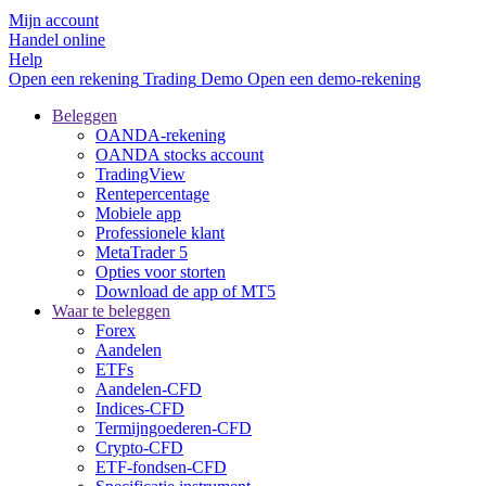
Mijn account
Handel online
Help
Open een rekening
Trading
Demo
Open een demo-rekening
Beleggen
OANDA-rekening
OANDA stocks account
TradingView
Rentepercentage
Mobiele app
Professionele klant
MetaTrader 5
Opties voor storten
Download de app of MT5
Waar te beleggen
Forex
Aandelen
ETFs
Aandelen-CFD
Indices-CFD
Termijngoederen-CFD
Crypto-CFD
ETF-fondsen-CFD