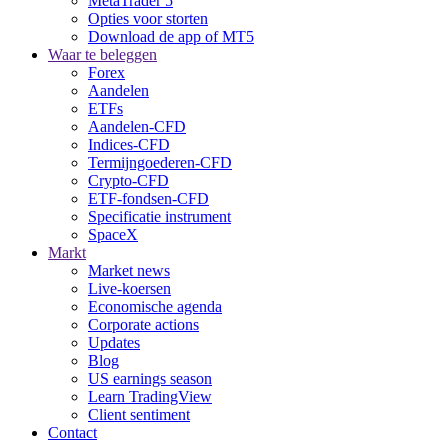
MetaTrader 5
Opties voor storten
Download de app of MT5
Waar te beleggen
Forex
Aandelen
ETFs
Aandelen-CFD
Indices-CFD
Termijngoederen-CFD
Crypto-CFD
ETF-fondsen-CFD
Specificatie instrument
SpaceX
Markt
Market news
Live-koersen
Economische agenda
Corporate actions
Updates
Blog
US earnings season
Learn TradingView
Client sentiment
Contact