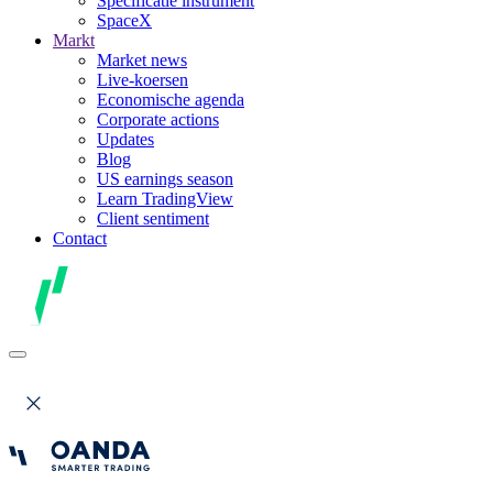
Specificatie instrument
SpaceX
Markt
Market news
Live-koersen
Economische agenda
Corporate actions
Updates
Blog
US earnings season
Learn TradingView
Client sentiment
Contact