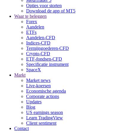
MetaTrader 5
Opties voor storten
Download de app of MT5
Waar te beleggen
Forex
Aandelen
ETFs
Aandelen-CFD
Indices-CFD
Termijngoederen-CFD
Crypto-CFD
ETF-fondsen-CFD
Specificatie instrument
SpaceX
Markt
Market news
Live-koersen
Economische agenda
Corporate actions
Updates
Blog
US earnings season
Learn TradingView
Client sentiment
Contact