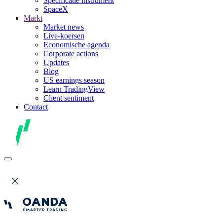
Specificatie instrument
SpaceX
Markt
Market news
Live-koersen
Economische agenda
Corporate actions
Updates
Blog
US earnings season
Learn TradingView
Client sentiment
Contact