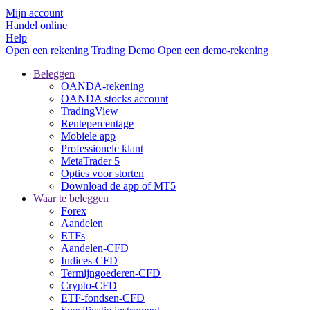
Mijn account
Handel online
Help
Open een rekening
Trading
Demo
Open een demo-rekening
Beleggen
OANDA-rekening
OANDA stocks account
TradingView
Rentepercentage
Mobiele app
Professionele klant
MetaTrader 5
Opties voor storten
Download de app of MT5
Waar te beleggen
Forex
Aandelen
ETFs
Aandelen-CFD
Indices-CFD
Termijngoederen-CFD
Crypto-CFD
ETF-fondsen-CFD