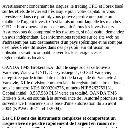
Avertissement concernant les risques: le trading CFD et Forex basé
sur les effets de levier est très risqué pour votre capital. Si vous
investissez dans ce produit, vous pouvez perdre une partie ou la
totalité de l'argent investi. C'est la raison pour laquelle les marchés
CFD et Forex peuvent ne pas convenir à tous les investisseurs.
Assurez-vous de comprendre les risques et, si nécessaire, demandez
un avis indépendant. Les informations reprises sur ce site web ne
s'adressent pas aux destinataires d'un pays spécifique et ne sont pas
destinées à être diffusées dans des pays où leur diffusion ou
utilisation serait incompatible avec les lois, exigences et
réglementations locales.
OANDA TMS Brokers S.A. dont le siège social se trouve à
Varsovie, Warsaw UNIT, Daszyńskiego 1, 00-843 Varsovie,
enregistrée par le tribunal de district de la capitale de Varsovie à
Varsovie, XIIIe division commerciale du registre judiciaire national,
sous le numéro KRS 0000204776, numéro NIP 5262759131,
Capital initial : 3.537.560 PLN versé en totalité. OANDA TMS
Brokers S.A. est soumis à la surveillance de l'Autorité polonaise de
surveillance financière sur la base d'une autorisation du 26 avril
2004 (KPWiG-4021-54-1/2004).
Les CFD sont des instruments complexes et comportent un
risque élevé de perdre rapidement de l'argent en raison de