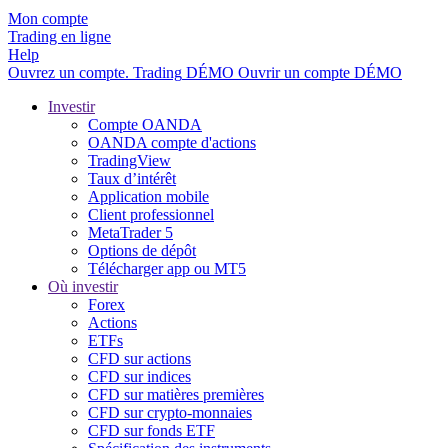
Mon compte
Trading en ligne
Help
Ouvrez un compte.
Trading
DÉMO
Ouvrir un compte DÉMO
Investir
Compte OANDA
OANDA compte d'actions
TradingView
Taux d’intérêt
Application mobile
Client professionnel
MetaTrader 5
Options de dépôt
Télécharger app ou MT5
Où investir
Forex
Actions
ETFs
CFD sur actions
CFD sur indices
CFD sur matières premières
CFD sur crypto-monnaies
CFD sur fonds ETF