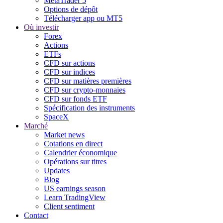
MetaTrader 5
Options de dépôt
Télécharger app ou MT5
Où investir
Forex
Actions
ETFs
CFD sur actions
CFD sur indices
CFD sur matières premières
CFD sur crypto-monnaies
CFD sur fonds ETF
Spécification des instruments
SpaceX
Marché
Market news
Cotations en direct
Calendrier économique
Opérations sur titres
Updates
Blog
US earnings season
Learn TradingView
Client sentiment
Contact