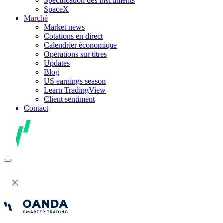
Spécification des instruments
SpaceX
Marché
Market news
Cotations en direct
Calendrier économique
Opérations sur titres
Updates
Blog
US earnings season
Learn TradingView
Client sentiment
Contact