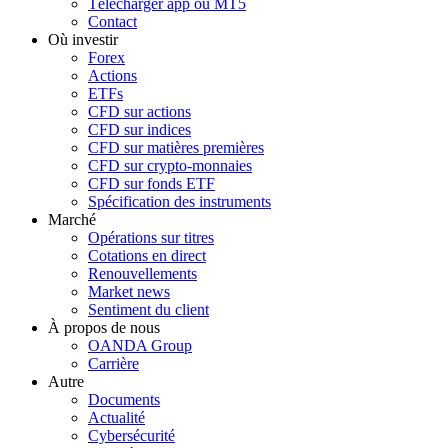
Télécharger app ou MT5
Contact
Où investir
Forex
Actions
ETFs
CFD sur actions
CFD sur indices
CFD sur matières premières
CFD sur crypto-monnaies
CFD sur fonds ETF
Spécification des instruments
Marché
Opérations sur titres
Cotations en direct
Renouvellements
Market news
Sentiment du client
À propos de nous
OANDA Group
Carrière
Autre
Documents
Actualité
Cybersécurité