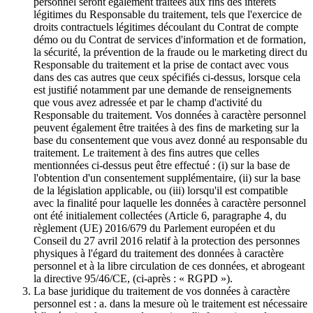
personnel seront également traitées aux fins des intérêts
légitimes du Responsable du traitement, tels que l'exercice de
droits contractuels légitimes découlant du Contrat de compte
démo ou du Contrat de services d'information et de formation,
la sécurité, la prévention de la fraude ou le marketing direct du
Responsable du traitement et la prise de contact avec vous
dans des cas autres que ceux spécifiés ci-dessus, lorsque cela
est justifié notamment par une demande de renseignements
que vous avez adressée et par le champ d'activité du
Responsable du traitement. Vos données à caractère personnel
peuvent également être traitées à des fins de marketing sur la
base du consentement que vous avez donné au responsable du
traitement. Le traitement à des fins autres que celles
mentionnées ci-dessus peut être effectué : (i) sur la base de
l'obtention d'un consentement supplémentaire, (ii) sur la base
de la législation applicable, ou (iii) lorsqu'il est compatible
avec la finalité pour laquelle les données à caractère personnel
ont été initialement collectées (Article 6, paragraphe 4, du
règlement (UE) 2016/679 du Parlement européen et du
Conseil du 27 avril 2016 relatif à la protection des personnes
physiques à l'égard du traitement des données à caractère
personnel et à la libre circulation de ces données, et abrogeant
la directive 95/46/CE, (ci-après : « RGPD »).
La base juridique du traitement de vos données à caractère
personnel est : a. dans la mesure où le traitement est nécessaire