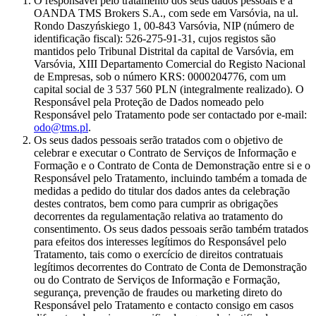
O responsável pelo tratamento dos seus dados pessoais é a
OANDA TMS Brokers S.A., com sede em Varsóvia, na ul.
Rondo Daszyńskiego 1, 00-843 Varsóvia, NIP (número de
identificação fiscal): 526-275-91-31, cujos registos são
mantidos pelo Tribunal Distrital da capital de Varsóvia, em
Varsóvia, XIII Departamento Comercial do Registo Nacional
de Empresas, sob o número KRS: 0000204776, com um
capital social de 3 537 560 PLN (integralmente realizado). O
Responsável pela Proteção de Dados nomeado pelo
Responsável pelo Tratamento pode ser contactado por e-mail:
odo@tms.pl
.
Os seus dados pessoais serão tratados com o objetivo de
celebrar e executar o Contrato de Serviços de Informação e
Formação e o Contrato de Conta de Demonstração entre si e o
Responsável pelo Tratamento, incluindo também a tomada de
medidas a pedido do titular dos dados antes da celebração
destes contratos, bem como para cumprir as obrigações
decorrentes da regulamentação relativa ao tratamento do
consentimento. Os seus dados pessoais serão também tratados
para efeitos dos interesses legítimos do Responsável pelo
Tratamento, tais como o exercício de direitos contratuais
legítimos decorrentes do Contrato de Conta de Demonstração
ou do Contrato de Serviços de Informação e Formação,
segurança, prevenção de fraudes ou marketing direto do
Responsável pelo Tratamento e contacto consigo em casos