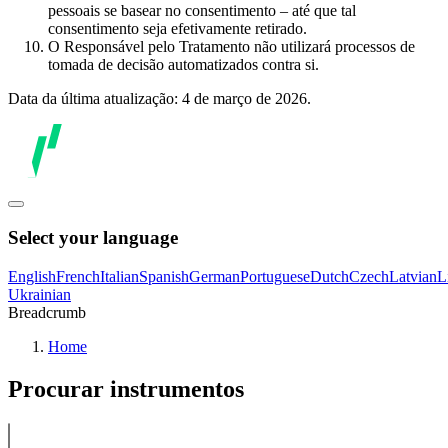
pessoais se basear no consentimento – até que tal
consentimento seja efetivamente retirado.
O Responsável pelo Tratamento não utilizará processos de
tomada de decisão automatizados contra si.
Data da última atualização: 4 de março de 2026.
Select your language
English
French
Italian
Spanish
German
Portuguese
Dutch
Czech
Latvian
L
Ukrainian
Breadcrumb
Home
Procurar instrumentos