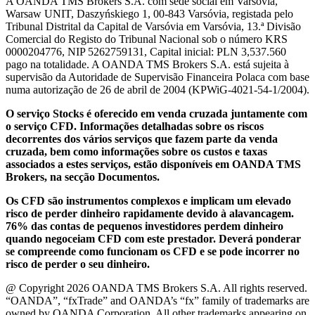
A OANDA TMS Brokers S.A. com sede social em Varsóvia,
Warsaw UNIT, Daszyńskiego 1, 00-843 Varsóvia, registada pelo
Tribunal Distrital da Capital de Varsóvia em Varsóvia, 13.ª Divisão
Comercial do Registo do Tribunal Nacional sob o número KRS
0000204776, NIP 5262759131, Capital inicial: PLN 3,537.560
pago na totalidade. A OANDA TMS Brokers S.A. está sujeita à
supervisão da Autoridade de Supervisão Financeira Polaca com base
numa autorização de 26 de abril de 2004 (KPWiG-4021-54-1/2004).
O serviço Stocks é oferecido em venda cruzada juntamente com
o serviço CFD. Informações detalhadas sobre os riscos
decorrentes dos vários serviços que fazem parte da venda
cruzada, bem como informações sobre os custos e taxas
associados a estes serviços, estão disponíveis em OANDA TMS
Brokers, na secção Documentos.
Os CFD são instrumentos complexos e implicam um elevado
risco de perder dinheiro rapidamente devido à alavancagem.
76% das contas de pequenos investidores perdem dinheiro
quando negoceiam CFD com este prestador. Deverá ponderar
se compreende como funcionam os CFD e se pode incorrer no
risco de perder o seu dinheiro.
@ Copyright 2026 OANDA TMS Brokers S.A. All rights reserved.
“OANDA”, “fxTrade” and OANDA’s “fx” family of trademarks are
owned by OANDA Corporation. All other trademarks appearing on