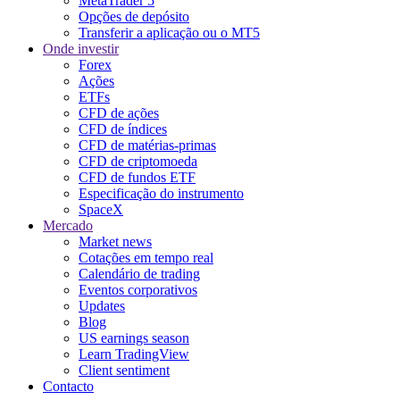
MetaTrader 5
Opções de depósito
Transferir a aplicação ou o MT5
Onde investir
Forex
Ações
ETFs
CFD de ações
CFD de índices
CFD de matérias-primas
CFD de criptomoeda
CFD de fundos ETF
Especificação do instrumento
SpaceX
Mercado
Market news
Cotações em tempo real
Calendário de trading
Eventos corporativos
Updates
Blog
US earnings season
Learn TradingView
Client sentiment
Contacto