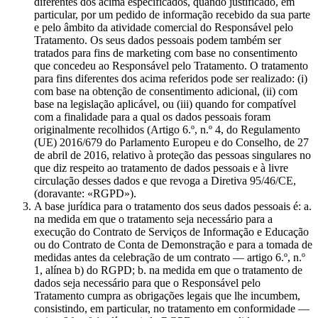
diferentes dos acima especificados, quando justificado, em
particular, por um pedido de informação recebido da sua parte
e pelo âmbito da atividade comercial do Responsável pelo
Tratamento. Os seus dados pessoais podem também ser
tratados para fins de marketing com base no consentimento
que concedeu ao Responsável pelo Tratamento. O tratamento
para fins diferentes dos acima referidos pode ser realizado: (i)
com base na obtenção de consentimento adicional, (ii) com
base na legislação aplicável, ou (iii) quando for compatível
com a finalidade para a qual os dados pessoais foram
originalmente recolhidos (Artigo 6.º, n.º 4, do Regulamento
(UE) 2016/679 do Parlamento Europeu e do Conselho, de 27
de abril de 2016, relativo à proteção das pessoas singulares no
que diz respeito ao tratamento de dados pessoais e à livre
circulação desses dados e que revoga a Diretiva 95/46/CE,
(doravante: «RGPD»).
A base jurídica para o tratamento dos seus dados pessoais é: a.
na medida em que o tratamento seja necessário para a
execução do Contrato de Serviços de Informação e Educação
ou do Contrato de Conta de Demonstração e para a tomada de
medidas antes da celebração de um contrato — artigo 6.º, n.º
1, alínea b) do RGPD; b. na medida em que o tratamento de
dados seja necessário para que o Responsável pelo
Tratamento cumpra as obrigações legais que lhe incumbem,
consistindo, em particular, no tratamento em conformidade —