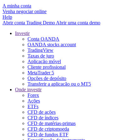
A minha conta
Venha negociar online
Help
Abrir conta
Trading
Demo
Abrir uma conta demo
Investir
Conta OANDA
OANDA stocks account
TradingView
Taxas de juro
Aplicação móvel
Cliente profissional
MetaTrader 5
Opções de depósito
Transferir a aplicação ou o MT5
Onde investir
Forex
Ações
ETFs
CFD de ações
CFD de índices
CFD de matérias-primas
CFD de criptomoeda
CFD de fundos ETF