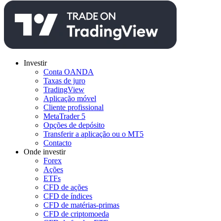
Investir
Conta OANDA
Taxas de juro
TradingView
Aplicação móvel
Cliente profissional
MetaTrader 5
Opções de depósito
Transferir a aplicação ou o MT5
Contacto
Onde investir
Forex
Ações
ETFs
CFD de ações
CFD de índices
CFD de matérias-primas
CFD de criptomoeda