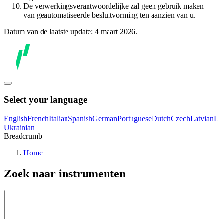
De verwerkingsverantwoordelijke zal geen gebruik maken
van geautomatiseerde besluitvorming ten aanzien van u.
Datum van de laatste update: 4 maart 2026.
Select your language
English
French
Italian
Spanish
German
Portuguese
Dutch
Czech
Latvian
L
Ukrainian
Breadcrumb
Home
Zoek naar instrumenten