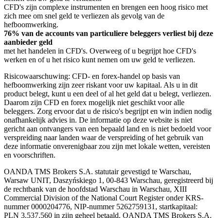
CFD's zijn complexe instrumenten en brengen een hoog risico met
zich mee om snel geld te verliezen als gevolg van de
hefboomwerking.
76% van de accounts van particuliere beleggers verliest bij deze
aanbieder geld
met het handelen in CFD's. Overweeg of u begrijpt hoe CFD's
werken en of u het risico kunt nemen om uw geld te verliezen.
Risicowaarschuwing: CFD- en forex-handel op basis van
hefboomwerking zijn zeer riskant voor uw kapitaal. Als u in dit
product belegt, kunt u een deel of al het geld dat u belegt, verliezen.
Daarom zijn CFD en forex mogelijk niet geschikt voor alle
beleggers. Zorg ervoor dat u de risico's begrijpt en win indien nodig
onafhankelijk advies in. De informatie op deze website is niet
gericht aan ontvangers van een bepaald land en is niet bedoeld voor
verspreiding naar landen waar de verspreiding of het gebruik van
deze informatie onverenigbaar zou zijn met lokale wetten, vereisten
en voorschriften.
OANDA TMS Brokers S.A. statutair gevestigd te Warschau,
Warsaw UNIT, Daszyńskiego 1, 00-843 Warschau, geregistreerd bij
de rechtbank van de hoofdstad Warschau in Warschau, XIII
Commercial Division of the National Court Register onder KRS-
nummer 0000204776, NIP-nummer 5262759131, startkapitaal:
PLN 3.537.560 in zijn geheel betaald. OANDA TMS Brokers S.A.