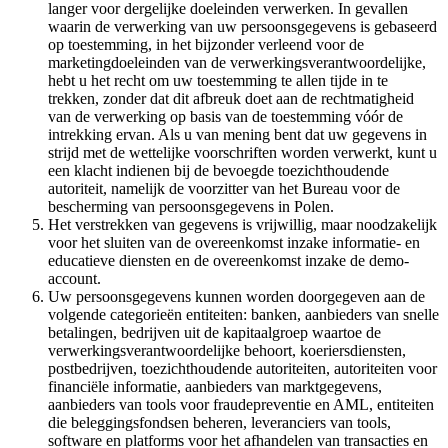
langer voor dergelijke doeleinden verwerken. In gevallen
waarin de verwerking van uw persoonsgegevens is gebaseerd
op toestemming, in het bijzonder verleend voor de
marketingdoeleinden van de verwerkingsverantwoordelijke,
hebt u het recht om uw toestemming te allen tijde in te
trekken, zonder dat dit afbreuk doet aan de rechtmatigheid
van de verwerking op basis van de toestemming vóór de
intrekking ervan. Als u van mening bent dat uw gegevens in
strijd met de wettelijke voorschriften worden verwerkt, kunt u
een klacht indienen bij de bevoegde toezichthoudende
autoriteit, namelijk de voorzitter van het Bureau voor de
bescherming van persoonsgegevens in Polen.
Het verstrekken van gegevens is vrijwillig, maar noodzakelijk
voor het sluiten van de overeenkomst inzake informatie- en
educatieve diensten en de overeenkomst inzake de demo-
account.
Uw persoonsgegevens kunnen worden doorgegeven aan de
volgende categorieën entiteiten: banken, aanbieders van snelle
betalingen, bedrijven uit de kapitaalgroep waartoe de
verwerkingsverantwoordelijke behoort, koeriersdiensten,
postbedrijven, toezichthoudende autoriteiten, autoriteiten voor
financiële informatie, aanbieders van marktgegevens,
aanbieders van tools voor fraudepreventie en AML, entiteiten
die beleggingsfondsen beheren, leveranciers van tools,
software en platforms voor het afhandelen van transacties en