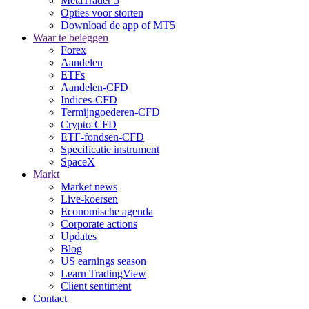
MetaTrader 5
Opties voor storten
Download de app of MT5
Waar te beleggen
Forex
Aandelen
ETFs
Aandelen-CFD
Indices-CFD
Termijngoederen-CFD
Crypto-CFD
ETF-fondsen-CFD
Specificatie instrument
SpaceX
Markt
Market news
Live-koersen
Economische agenda
Corporate actions
Updates
Blog
US earnings season
Learn TradingView
Client sentiment
Contact