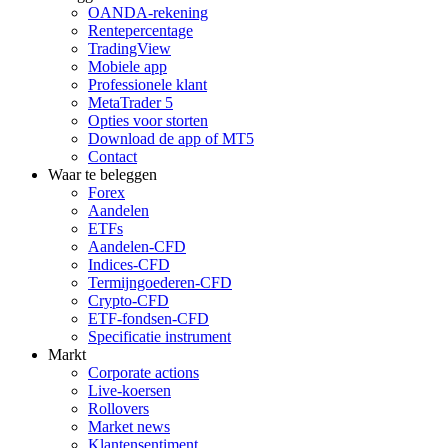
OANDA-rekening
Rentepercentage
TradingView
Mobiele app
Professionele klant
MetaTrader 5
Opties voor storten
Download de app of MT5
Contact
Waar te beleggen
Forex
Aandelen
ETFs
Aandelen-CFD
Indices-CFD
Termijngoederen-CFD
Crypto-CFD
ETF-fondsen-CFD
Specificatie instrument
Markt
Corporate actions
Live-koersen
Rollovers
Market news
Klantensentiment