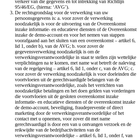
verkeer van die gegevens en tot intrekking van Richtlijn
95/46/EG, (hierna: ‘AVG’).
De rechtsgrondslag voor de verwerking van uw
persoonsgegevens is: a. voor zover de verwerking
noodzakelijk is voor de uitvoering van de Overeenkomst
inzake informatie- en educatieve diensten of de Overeenkomst
inzake de demo-account en voor het nemen van stappen
voorafgaand aan het sluiten van een overeenkomst – artikel 6,
lid 1, onder b), van de AVG; b. voor zover de
gegevensverwerking noodzakelijk is om de
verwerkingsverantwoordelijke in staat te stellen zijn wettelijke
verplichtingen na te komen, met name wat betreft de naleving
van de regelgeving – artikel 6, lid 1, onder c, van de AVG; c.
voor zover de verwerking noodzakelijk is voor doeleinden die
voortvloeien uit de gerechtvaardigde belangen van de
verwerkingsverantwoordelijke, zoals het verrichten van
noodzakelijke betalingen en het doen gelden van vorderingen
die voortvloeien uit de gesloten overeenkomst inzake
informatie- en educatieve diensten of de overeenkomst inzake
de demo-account, beveiliging, fraudepreventie of direct
marketing door de verwerkingsverantwoordelijke of het
contact met u opnemen, voor zover dit met name
gerechtvaardigd is door een van u ontvangen verzoek en de
reikwijdte van de bedrijfsactiviteiten van de
verwerkingsverantwoordelijke – artikel 6, lid 1, onder f, van