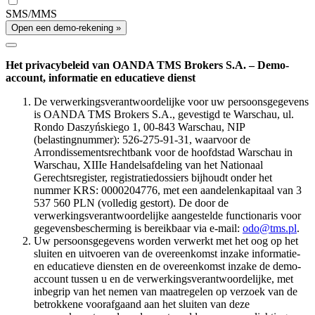
SMS/MMS
Open een demo-rekening »
Het privacybeleid van OANDA TMS Brokers S.A. – Demo-
account, informatie en educatieve dienst
De verwerkingsverantwoordelijke voor uw persoonsgegevens
is OANDA TMS Brokers S.A., gevestigd te Warschau, ul.
Rondo Daszyńskiego 1, 00-843 Warschau, NIP
(belastingnummer): 526-275-91-31, waarvoor de
Arrondissementsrechtbank voor de hoofdstad Warschau in
Warschau, XIIIe Handelsafdeling van het Nationaal
Gerechtsregister, registratiedossiers bijhoudt onder het
nummer KRS: 0000204776, met een aandelenkapitaal van 3
537 560 PLN (volledig gestort). De door de
verwerkingsverantwoordelijke aangestelde functionaris voor
gegevensbescherming is bereikbaar via e-mail:
odo@tms.pl
.
Uw persoonsgegevens worden verwerkt met het oog op het
sluiten en uitvoeren van de overeenkomst inzake informatie-
en educatieve diensten en de overeenkomst inzake de demo-
account tussen u en de verwerkingsverantwoordelijke, met
inbegrip van het nemen van maatregelen op verzoek van de
betrokkene voorafgaand aan het sluiten van deze