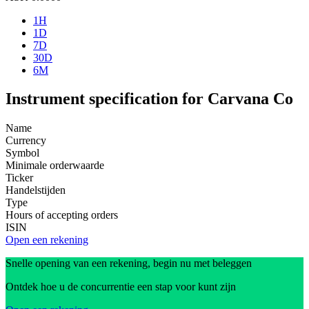
1H
1D
7D
30D
6M
Instrument specification for Carvana Co
Name
Currency
Symbol
Minimale orderwaarde
Ticker
Handelstijden
Type
Hours of accepting orders
ISIN
Open een rekening
Snelle opening van een rekening, begin nu met beleggen
Ontdek hoe u de concurrentie een stap voor kunt zijn