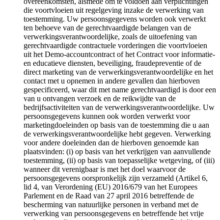
overeenkomsten, alsmede om te voldoen aan verplichtingen
die voortvloeien uit regelgeving inzake de verwerking van
toestemming. Uw persoonsgegevens worden ook verwerkt
ten behoeve van de gerechtvaardigde belangen van de
verwerkingsverantwoordelijke, zoals de uitoefening van
gerechtvaardigde contractuele vorderingen die voortvloeien
uit het Demo-accountcontract of het Contract voor informatie-
en educatieve diensten, beveiliging, fraudepreventie of de
direct marketing van de verwerkingsverantwoordelijke en het
contact met u opnemen in andere gevallen dan hierboven
gespecificeerd, waar dit met name gerechtvaardigd is door een
van u ontvangen verzoek en de reikwijdte van de
bedrijfsactiviteiten van de verwerkingsverantwoordelijke. Uw
persoonsgegevens kunnen ook worden verwerkt voor
marketingdoeleinden op basis van de toestemming die u aan
de verwerkingsverantwoordelijke hebt gegeven. Verwerking
voor andere doeleinden dan de hierboven genoemde kan
plaatsvinden: (i) op basis van het verkrijgen van aanvullende
toestemming, (ii) op basis van toepasselijke wetgeving, of (iii)
wanneer dit verenigbaar is met het doel waarvoor de
persoonsgegevens oorspronkelijk zijn verzameld (Artikel 6,
lid 4, van Verordening (EU) 2016/679 van het Europees
Parlement en de Raad van 27 april 2016 betreffende de
bescherming van natuurlijke personen in verband met de
verwerking van persoonsgegevens en betreffende het vrije