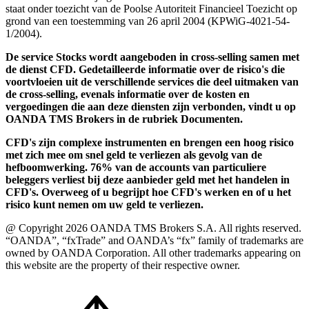
staat onder toezicht van de Poolse Autoriteit Financieel Toezicht op
grond van een toestemming van 26 april 2004 (KPWiG-4021-54-
1/2004).
De service Stocks wordt aangeboden in cross-selling samen met
de dienst CFD. Gedetailleerde informatie over de risico's die
voortvloeien uit de verschillende services die deel uitmaken van
de cross-selling, evenals informatie over de kosten en
vergoedingen die aan deze diensten zijn verbonden, vindt u op
OANDA TMS Brokers in de rubriek Documenten.
CFD's zijn complexe instrumenten en brengen een hoog risico
met zich mee om snel geld te verliezen als gevolg van de
hefboomwerking. 76% van de accounts van particuliere
beleggers verliest bij deze aanbieder geld met het handelen in
CFD's. Overweeg of u begrijpt hoe CFD's werken en of u het
risico kunt nemen om uw geld te verliezen.
@ Copyright 2026 OANDA TMS Brokers S.A. All rights reserved.
“OANDA”, “fxTrade” and OANDA’s “fx” family of trademarks are
owned by OANDA Corporation. All other trademarks appearing on
this website are the property of their respective owner.