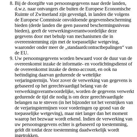
Bij de doorgifte van persoonsgegevens naar derde landen,
d.w.z. naar ontvangers die buiten de Europese Economische
Ruimte of Zwitserland zijn gevestigd, in landen die volgens
de Europese Commissie onvoldoende gegevensbescherming
bieden (derde landen die geen passend beschermingsniveau
bieden), geeft de verwerkingsverantwoordelijke deze
gegevens door met behulp van mechanismen die in
overeenstemming zijn met de toepasselijke wetgeving,
waaronder onder meer de „standaardcontractbepalingen“ van
de EU.
Uw persoonsgegevens worden bewaard voor de duur van de
overeenkomst inzake de informatie- en voorlichtingsdienst of
de overeenkomst inzake de demo-account, en ook na
beëindiging daarvan gedurende de wettelijke
verjaringstermijn. Voor zover de verwerking van gegevens is
gebaseerd op het gerechtvaardigd belang van de
verwerkingsverantwoordelijke, worden de gegevens verwerkt
gedurende de tijd die nodig is om deze gerechtvaardigde
belangen na te streven (in het bijzonder tot het verstrijken van
de verjaringstermijnen voor vorderingen op grond van de
toepasselijke wetgeving), maar niet langer dan het moment
waarop het bezwaar wordt erkend. Indien de verwerking van
uw persoonsgegevens echter is gebaseerd op toestemming,
geldt dit totdat deze toestemming daadwerkelijk wordt
ingetrokken.