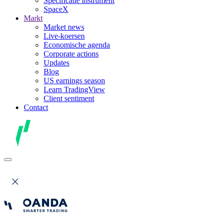
Specificatie instrument
SpaceX
Markt
Market news
Live-koersen
Economische agenda
Corporate actions
Updates
Blog
US earnings season
Learn TradingView
Client sentiment
Contact