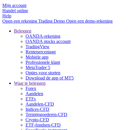
Mijn account
Handel online
Help
Open een rekening
Trading
Demo
Open een demo-rekening
Beleggen
OANDA-rekening
OANDA stocks account
TradingView
Rentepercentage
Mobiele app
Professionele klant
MetaTrader 5
Opties voor storten
Download de app of MT5
Waar te beleggen
Forex
Aandelen
ETFs
Aandelen-CFD
Indices-CFD
Termijngoederen-CFD
Crypto-CFD
ETF-fondsen-CFD