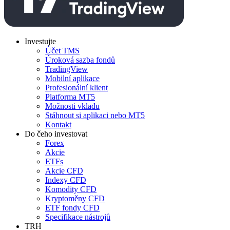
Investujte
Účet TMS
Úroková sazba fondů
TradingView
Mobilní aplikace
Profesionální klient
Platforma MT5
Možnosti vkladu
Stáhnout si aplikaci nebo MT5
Kontakt
Do čeho investovat
Forex
Akcie
ETFs
Akcie CFD
Indexy CFD
Komodity CFD
Kryptoměny CFD
ETF fondy CFD
Specifikace nástrojů
TRH