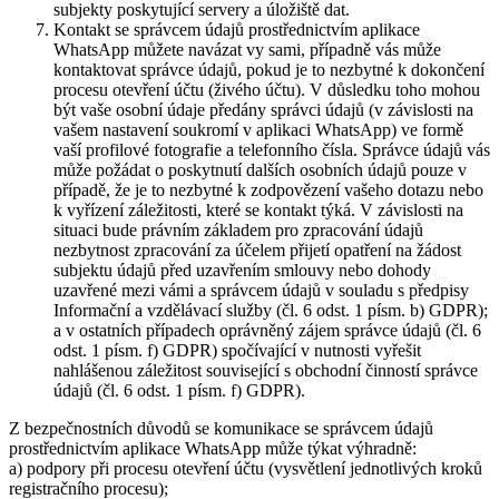
subjekty poskytující servery a úložiště dat.
Kontakt se správcem údajů prostřednictvím aplikace
WhatsApp můžete navázat vy sami, případně vás může
kontaktovat správce údajů, pokud je to nezbytné k dokončení
procesu otevření účtu (živého účtu). V důsledku toho mohou
být vaše osobní údaje předány správci údajů (v závislosti na
vašem nastavení soukromí v aplikaci WhatsApp) ve formě
vaší profilové fotografie a telefonního čísla. Správce údajů vás
může požádat o poskytnutí dalších osobních údajů pouze v
případě, že je to nezbytné k zodpovězení vašeho dotazu nebo
k vyřízení záležitosti, které se kontakt týká. V závislosti na
situaci bude právním základem pro zpracování údajů
nezbytnost zpracování za účelem přijetí opatření na žádost
subjektu údajů před uzavřením smlouvy nebo dohody
uzavřené mezi vámi a správcem údajů v souladu s předpisy
Informační a vzdělávací služby (čl. 6 odst. 1 písm. b) GDPR);
a v ostatních případech oprávněný zájem správce údajů (čl. 6
odst. 1 písm. f) GDPR) spočívající v nutnosti vyřešit
nahlášenou záležitost související s obchodní činností správce
údajů (čl. 6 odst. 1 písm. f) GDPR).
Z bezpečnostních důvodů se komunikace se správcem údajů
prostřednictvím aplikace WhatsApp může týkat výhradně:
a) podpory při procesu otevření účtu (vysvětlení jednotlivých kroků
registračního procesu);