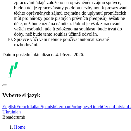
zpracování údajů založeno na oprávněném zájmu správce,
budou údaje zpracovávány po dobu nezbytnou k prosazování
těchto oprávněných zájmů (zejména do uplynutí promlčecích
lhůt pro nároky podle platných právních předpisů), avšak ne
déle, než bude uznána námitka. Pokud je však zpracování
vašich osobních údajů založeno na souhlasu, bude trvat do
doby, než bude tento souhlas účinně odvolán.
Správce vůči vám nebude používat automatizované
rozhodování.
Datum poslední aktualizace: 4. března 2026.
Vyberte si jazyk
English
French
Italian
Spanish
German
Portuguese
Dutch
Czech
Latvian
L
Ukrainian
Breadcrumb
Home