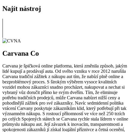
Najít nástroj
Carvana Co
Carvana je špičková online platforma, která změnila způsob, jakým
lidé kupují a prodávají auta. Od svého vzniku v roce 2012 narušila
Carvana tradiční zážitek z nákupu aut tím, že nabízí plně online a
bezproblémový proces. S širokým výběrem vysoce kvalitních
vozidel mohou zákazníci snadno procházet, nakupovat a nechat si
vybraný vůz doručit přímo ke svým dveřím. Tím, že eliminuje
potřebu tradičních prodejců, může Carvana nabízet nižší ceny a
pohodlnější zážitek pro své zákazníky. Navíc sedmidenní politika
vrácení Carvany poskytuje zákazníkům klid, který potřebují při tak
významném nákupu. S rostoucí přítomností ve více než 250 trzích
po celých Spojených státech se Carvana rychle stala lídrem v online
průmyslu nákupu aut. Její závazek k inovacím, transparentnosti a
spokojenosti zákazníků jí získal loajální příznivce a četná ocenění,