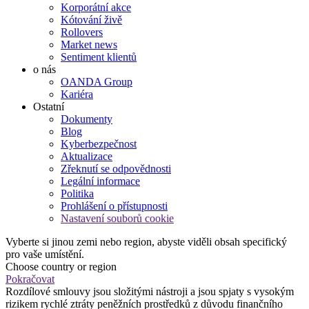
Korporátní akce
Kótování živě
Rollovers
Market news
Sentiment klientů
o nás
OANDA Group
Kariéra
Ostatní
Dokumenty
Blog
Kyberbezpečnost
Aktualizace
Zřeknutí se odpovědnosti
Legální informace
Politika
Prohlášení o přístupnosti
Nastavení souborů cookie
Vyberte si jinou zemi nebo region, abyste viděli obsah specifický
pro vaše umístění.
Choose country or region
Pokračovat
Rozdílové smlouvy jsou složitými nástroji a jsou spjaty s vysokým
rizikem rychlé ztráty peněžních prostředků z důvodu finančního