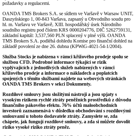
požadavky a regulacemi.
OANDA TMS Brokers S.A. se sídlem ve Varšavě v Warsaw UNIT,
Daszyńskiego 1, 00-843 Varšava, zapsaný u Obvodního soudu pro
hl. m. Varšavu ve Varšavě, XIII. hospodářský úsek Národního
soudního registru pod číslem KRS 0000204776, DIČ 5262759131,
základní kapitál: 3,537,560 PLN splacený v plné výši. OANDA
TMS Brokers S.A. podléhá dohledu Komise pro finanční dohled na
základě povolení ze dne 26. dubna (KPWiG-4021-54-1/2004).
Služba Stocks je nabízena v rámci křížového prodeje spolu se
službou CFD. Podrobné informace týkající se rizik
vyplývajících z jednotlivých služeb nabízených v rámci
křížového prodeje a informace o nákladech a poplatcích
spojených s těmito službami najdete na webových stránkách
OANDA TMS Brokers v sekci Dokumenty.
Rozdílové smlouvy jsou složitými nástroji a jsou spjaty s
vysokým rizikem rychlé ztráty peněžních prostředků z důvodu
finančního pákového efektu. 76% účtů maloobchodních
investorů zaznamenává v důsledku obchodování s rozdílovými
smlouvami u tohoto dodavatele ztráty. Zamyslete se, zda
chápete, jak fungují rozdílové smlouvy, a zda si můžete dovolit
riziko vysoké riziko ztráty peněz.