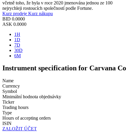
včetně toho, že byla v roce 2020 jmenována jednou ze 100
nejrychleji rostoucích společností podle Fortune.
Kurz prodeje
Kurz nákupu
BID
0.0000
ASK
0.0000
1H
1D
7D
30D
6M
Instrument specification for Carvana Co
Name
Currency
Symbol
Minimální hodnota objednávky
Ticker
Trading hours
Type
Hours of accepting orders
ISIN
ZALOŽIT ÚČET