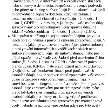
uzavřené smlouvy o informačních a vzdělávacích službách
nebo smlouvy o demo účtu, bezpečnost, prevence podvodů
nebo přímý marketing správce údajů či kontaktování vás, je-li
to odůvodněno zejména dotazem, který jste zaslali, a
rozsahem obchodní činnosti správce údajů – čl. 6 odst. 1
písm. f) GDPR; d. v rozsahu, v jakém jsou vaše osobní údaje
zpracovávány pro marketingové účely správce údajů na
základě vašeho souhlasu – čl. 6 odst. 1 písm. a) GDPR.
Máte právo na přístup ke svým osobním údajům, právo na
jejich opravu, výmaz a právo na omezení zpracování údajů. V
rozsahu, v jakém je zpracování nezbytné pro plnění smlouvy
o poskytování informačních a vzdělávacích služeb nebo
smlouvy o demo účtu, jejíž jste smluvní stranou, nebo pro
přijetí opatření na základě vaší žádosti před uzavřením těchto
smluv (čl. 6 odst. 1 písm. b) GDPR), máte rovněž právo na
přenos údajů. Kdykoli máte právo vznést námitku z důvodů
týkajících se vaší konkrétní situace proti použití vašich
osobních údajů, pokud správce údajů zpracovává vaše osobní
údaje na základě svého oprávněného zájmu, např. v
souvislosti s marketingem produktů a služeb. Pokud jsou vaše
osobní údaje zpracovávány pro marketingové účely, máte
právo kdykoli vznést námitku proti zpracování vašich
osobních údajů pro takový marketing, včetně profilování.
Pokud vznesete námitku proti zpracování pro marketingové
účely, nebudeme již moci vaše osobní údaje pro tyto účely