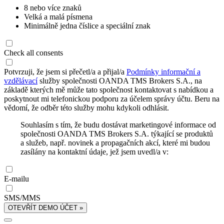
8 nebo více znaků
Velká a malá písmena
Minimálně jedna číslice a speciální znak
Check all consents
Potvrzuji, že jsem si přečetl/a a přijal/a
Podmínky informační a
vzdělávací
služby společnosti OANDA TMS Brokers S.A., na
základě kterých mě může tato společnost kontaktovat s nabídkou a
poskytnout mi telefonickou podporu za účelem správy účtu. Beru na
vědomí, že odběr této služby mohu kdykoli odhlásit.
Souhlasím s tím, že budu dostávat marketingové informace od
společnosti OANDA TMS Brokers S.A. týkající se produktů
a služeb, např. novinek a propagačních akcí, které mi budou
zasílány na kontaktní údaje, jež jsem uvedl/a v:
E-mailu
SMS/MMS
OTEVŘÍT DEMO ÚČET »