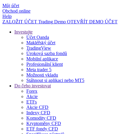
Můj účet
Obchod online
Help
ZALOŽIT ÚČET
Trading
Demo
OTEVŘÍT DEMO ÚČET
Investujte
Účet Oanda
Makléřský účet
TradingView
Úroková sazba fondů
Mobilní aplikace
Profesionální klient
Meta trader 5
Možnosti vkladu
Stáhnout si aplikaci nebo MT5
Do čeho investovat
Forex
Akcie
ETFs
Akcie CFD
Indexy CFD
Komodity CFD
Kryptoměny CFD
ETF fondy CFD