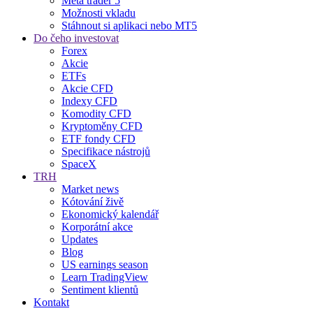
Meta trader 5
Možnosti vkladu
Stáhnout si aplikaci nebo MT5
Do čeho investovat
Forex
Akcie
ETFs
Akcie CFD
Indexy CFD
Komodity CFD
Kryptoměny CFD
ETF fondy CFD
Specifikace nástrojů
SpaceX
TRH
Market news
Kótování živě
Ekonomický kalendář
Korporátní akce
Updates
Blog
US earnings season
Learn TradingView
Sentiment klientů
Kontakt