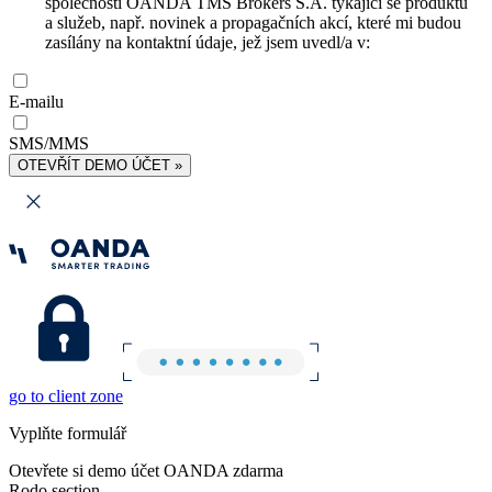
společnosti OANDA TMS Brokers S.A. týkající se produktů
a služeb, např. novinek a propagačních akcí, které mi budou
zasílány na kontaktní údaje, jež jsem uvedl/a v:
E-mailu
SMS/MMS
OTEVŘÍT DEMO ÚČET »
go to client zone
Vyplňte formulář
Otevřete si demo účet OANDA zdarma
Rodo section