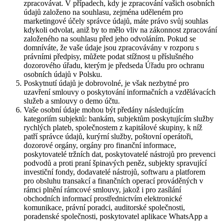
zpracovávat. V případech, kdy je zpracování vašich osobních
údajů založeno na souhlasu, zejména uděleném pro
marketingové účely správce údajů, máte právo svůj souhlas
kdykoli odvolat, aniž by to mělo vliv na zákonnost zpracování
založeného na souhlasu před jeho odvoláním. Pokud se
domníváte, že vaše údaje jsou zpracovávány v rozporu s
právními předpisy, můžete podat stížnost u příslušného
dozorového úřadu, kterým je předseda Úřadu pro ochranu
osobních údajů v Polsku.
Poskytnutí údajů je dobrovolné, je však nezbytné pro
uzavření smlouvy o poskytování informačních a vzdělávacích
služeb a smlouvy o demo účtu.
Vaše osobní údaje mohou být předány následujícím
kategoriím subjektů: bankám, subjektům poskytujícím služby
rychlých plateb, společnostem z kapitálové skupiny, k níž
patří správce údajů, kurýrní služby, poštovní operátoři,
dozorové orgány, orgány pro finanční informace,
poskytovatelé tržních dat, poskytovatelé nástrojů pro prevenci
podvodů a proti praní špinavých peněz, subjekty spravující
investiční fondy, dodavatelé nástrojů, softwaru a platforem
pro obsluhu transakcí a finančních operací prováděných v
rámci plnění rámcové smlouvy, jakož i pro zasílání
obchodních informací prostřednictvím elektronické
komunikace, právní poradci, auditorské společnosti,
poradenské společnosti, poskytovatel aplikace WhatsApp a