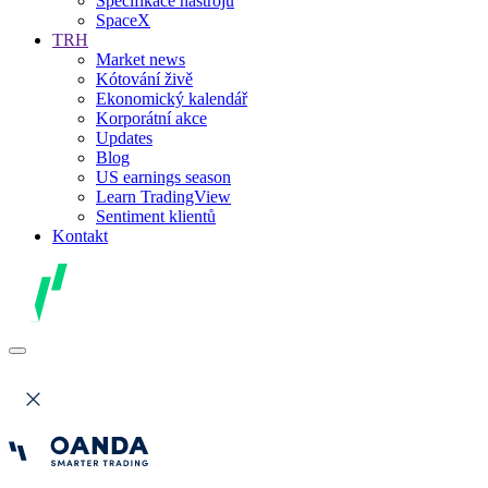
Specifikace nástrojů
SpaceX
TRH
Market news
Kótování živě
Ekonomický kalendář
Korporátní akce
Updates
Blog
US earnings season
Learn TradingView
Sentiment klientů
Kontakt