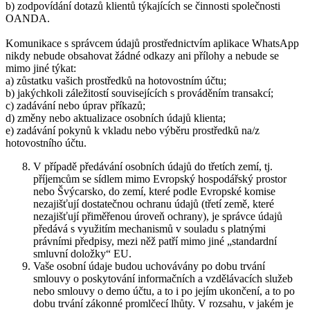
b) zodpovídání dotazů klientů týkajících se činnosti společnosti
OANDA.
Komunikace s správcem údajů prostřednictvím aplikace WhatsApp
nikdy nebude obsahovat žádné odkazy ani přílohy a nebude se
mimo jiné týkat:
a) zůstatku vašich prostředků na hotovostním účtu;
b) jakýchkoli záležitostí souvisejících s prováděním transakcí;
c) zadávání nebo úprav příkazů;
d) změny nebo aktualizace osobních údajů klienta;
e) zadávání pokynů k vkladu nebo výběru prostředků na/z
hotovostního účtu.
V případě předávání osobních údajů do třetích zemí, tj.
příjemcům se sídlem mimo Evropský hospodářský prostor
nebo Švýcarsko, do zemí, které podle Evropské komise
nezajišťují dostatečnou ochranu údajů (třetí země, které
nezajišťují přiměřenou úroveň ochrany), je správce údajů
předává s využitím mechanismů v souladu s platnými
právními předpisy, mezi něž patří mimo jiné „standardní
smluvní doložky“ EU.
Vaše osobní údaje budou uchovávány po dobu trvání
smlouvy o poskytování informačních a vzdělávacích služeb
nebo smlouvy o demo účtu, a to i po jejím ukončení, a to po
dobu trvání zákonné promlčecí lhůty. V rozsahu, v jakém je