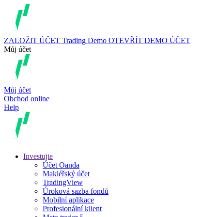
ZALOŽIT ÚČET
Trading
Demo
OTEVŘÍT DEMO ÚČET
Můj účet
Můj účet
Obchod online
Help
Investujte
Účet Oanda
Makléřský účet
TradingView
Úroková sazba fondů
Mobilní aplikace
Profesionální klient