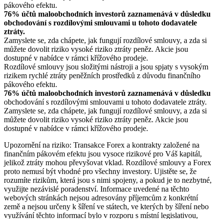
pákového efektu.
76% účtů maloobchodních investorů zaznamenává v důsledku
obchodování s rozdílovými smlouvami u tohoto dodavatele
ztráty.
Zamyslete se, zda chápete, jak fungují rozdílové smlouvy, a zda si
můžete dovolit riziko vysoké riziko ztráty peněz. Akcie jsou
dostupné v nabídce v rámci křížového prodeje.
Rozdílové smlouvy jsou složitými nástroji a jsou spjaty s vysokým
rizikem rychlé ztráty peněžních prostředků z důvodu finančního
pákového efektu.
76% účtů maloobchodních investorů zaznamenává v důsledku
obchodování s rozdílovými smlouvami u tohoto dodavatele ztráty.
Zamyslete se, zda chápete, jak fungují rozdílové smlouvy, a zda si
můžete dovolit riziko vysoké riziko ztráty peněz. Akcie jsou
dostupné v nabídce v rámci křížového prodeje.
Upozornění na riziko: Transakce Forex a kontrakty založené na
finančním pákovém efektu jsou vysoce rizikové pro Váš kapitál,
jelikož ztráty mohou převyšovat vklad. Rozdílové smlouvy a Forex
proto nemusí být vhodné pro všechny investory. Ujistěte se, že
rozumíte rizikům, která jsou s nimi spojeny, a pokud je to nezbytné,
využijte nezávislé poradenství. Informace uvedené na těchto
webových stránkách nejsou adresovány příjemcům z konkrétní
země a nejsou určeny k šíření ve státech, ve kterých by šíření nebo
využívání těchto informací bylo v rozporu s místní legislativou,