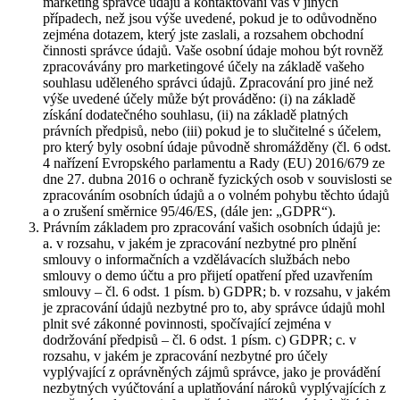
marketing správce údajů a kontaktování vás v jiných
případech, než jsou výše uvedené, pokud je to odůvodněno
zejména dotazem, který jste zaslali, a rozsahem obchodní
činnosti správce údajů. Vaše osobní údaje mohou být rovněž
zpracovávány pro marketingové účely na základě vašeho
souhlasu uděleného správci údajů. Zpracování pro jiné než
výše uvedené účely může být prováděno: (i) na základě
získání dodatečného souhlasu, (ii) na základě platných
právních předpisů, nebo (iii) pokud je to slučitelné s účelem,
pro který byly osobní údaje původně shromážděny (čl. 6 odst.
4 nařízení Evropského parlamentu a Rady (EU) 2016/679 ze
dne 27. dubna 2016 o ochraně fyzických osob v souvislosti se
zpracováním osobních údajů a o volném pohybu těchto údajů
a o zrušení směrnice 95/46/ES, (dále jen: „GDPR“).
Právním základem pro zpracování vašich osobních údajů je:
a. v rozsahu, v jakém je zpracování nezbytné pro plnění
smlouvy o informačních a vzdělávacích službách nebo
smlouvy o demo účtu a pro přijetí opatření před uzavřením
smlouvy – čl. 6 odst. 1 písm. b) GDPR; b. v rozsahu, v jakém
je zpracování údajů nezbytné pro to, aby správce údajů mohl
plnit své zákonné povinnosti, spočívající zejména v
dodržování předpisů – čl. 6 odst. 1 písm. c) GDPR; c. v
rozsahu, v jakém je zpracování nezbytné pro účely
vyplývající z oprávněných zájmů správce, jako je provádění
nezbytných vyúčtování a uplatňování nároků vyplývajících z