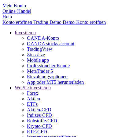
Mein Konto
Online-Handel
Help
Konto eröffnen
Trading
Demo
Demo-Konto eröffnen
Investieren
OANDA-Konto
OANDA stocks account
TradingView
Zinssätze
Mobile app
Professioneller Kunde
MetaTrader 5
Einzahlungsoptionen
App oder MT5 herunterladen
Wo Sie investieren
Forex
Aktien
ETFs
Aktien-CFD
Indizes-CFD
Rohstoffe-CFD
Krypto-CFD
ETF-CFD