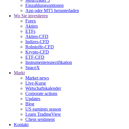
MetaTrader 5
Einzahlungsoptionen
App oder MT5 herunterladen
Wo Sie investieren
Forex
Aktien
ETFs
Aktien-CFD
Indizes-CFD
Rohstoffe-CFD
Krypto-CFD
ETF-CFD
Instrumentenspezifikation
SpaceX
Markt
Market news
Live-Kurse
Wirtschaftskalender
Corporate actions
Updates
Blog
US earnings season
Learn TradingView
Client sentiment
Kontakt