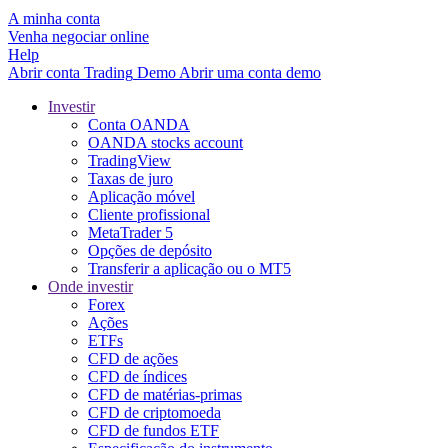
A minha conta
Venha negociar online
Help
Abrir conta
Trading
Demo
Abrir uma conta demo
Investir
Conta OANDA
OANDA stocks account
TradingView
Taxas de juro
Aplicação móvel
Cliente profissional
MetaTrader 5
Opções de depósito
Transferir a aplicação ou o MT5
Onde investir
Forex
Ações
ETFs
CFD de ações
CFD de índices
CFD de matérias-primas
CFD de criptomoeda
CFD de fundos ETF