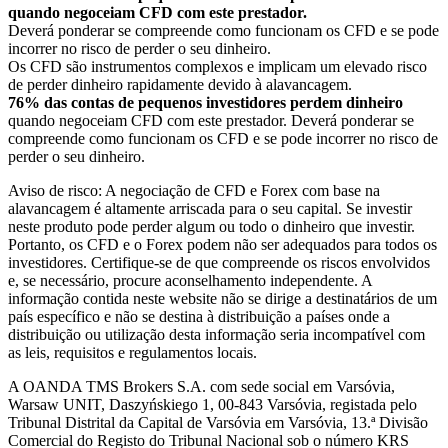
quando negoceiam CFD com este prestador.
Deverá ponderar se compreende como funcionam os CFD e se pode
incorrer no risco de perder o seu dinheiro.
Os CFD são instrumentos complexos e implicam um elevado risco
de perder dinheiro rapidamente devido à alavancagem.
76% das contas de pequenos investidores perdem dinheiro
quando negoceiam CFD com este prestador. Deverá ponderar se
compreende como funcionam os CFD e se pode incorrer no risco de
perder o seu dinheiro.
Aviso de risco: A negociação de CFD e Forex com base na
alavancagem é altamente arriscada para o seu capital. Se investir
neste produto pode perder algum ou todo o dinheiro que investir.
Portanto, os CFD e o Forex podem não ser adequados para todos os
investidores. Certifique-se de que compreende os riscos envolvidos
e, se necessário, procure aconselhamento independente. A
informação contida neste website não se dirige a destinatários de um
país específico e não se destina à distribuição a países onde a
distribuição ou utilização desta informação seria incompatível com
as leis, requisitos e regulamentos locais.
A OANDA TMS Brokers S.A. com sede social em Varsóvia,
Warsaw UNIT, Daszyńskiego 1, 00-843 Varsóvia, registada pelo
Tribunal Distrital da Capital de Varsóvia em Varsóvia, 13.ª Divisão
Comercial do Registo do Tribunal Nacional sob o número KRS