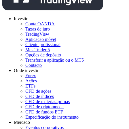
Investir
Conta OANDA
Taxas de juro
TradingView
Aplicação móvel
Cliente profissional
MetaTrader 5
Opções de depósito
Transferir a aplicação ou o MT5
Contacto
Onde investir
Forex
Ações
ETFs
CFD de ações
CFD de índices
CFD de matérias-primas
CFD de criptomoeda
CFD de fundos ETF
Especificação do instrumento
Mercado
Eventos corporativos