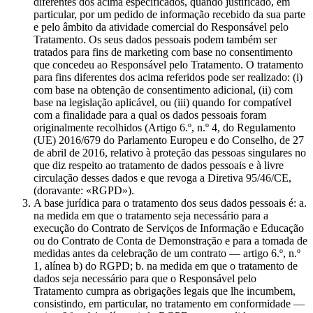
diferentes dos acima especificados, quando justificado, em
particular, por um pedido de informação recebido da sua parte
e pelo âmbito da atividade comercial do Responsável pelo
Tratamento. Os seus dados pessoais podem também ser
tratados para fins de marketing com base no consentimento
que concedeu ao Responsável pelo Tratamento. O tratamento
para fins diferentes dos acima referidos pode ser realizado: (i)
com base na obtenção de consentimento adicional, (ii) com
base na legislação aplicável, ou (iii) quando for compatível
com a finalidade para a qual os dados pessoais foram
originalmente recolhidos (Artigo 6.º, n.º 4, do Regulamento
(UE) 2016/679 do Parlamento Europeu e do Conselho, de 27
de abril de 2016, relativo à proteção das pessoas singulares no
que diz respeito ao tratamento de dados pessoais e à livre
circulação desses dados e que revoga a Diretiva 95/46/CE,
(doravante: «RGPD»).
A base jurídica para o tratamento dos seus dados pessoais é: a.
na medida em que o tratamento seja necessário para a
execução do Contrato de Serviços de Informação e Educação
ou do Contrato de Conta de Demonstração e para a tomada de
medidas antes da celebração de um contrato — artigo 6.º, n.º
1, alínea b) do RGPD; b. na medida em que o tratamento de
dados seja necessário para que o Responsável pelo
Tratamento cumpra as obrigações legais que lhe incumbem,
consistindo, em particular, no tratamento em conformidade —