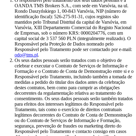
O responsável pelo tratamento dos seus dados pessoais é a
OANDA TMS Brokers S.A., com sede em Varsóvia, na ul.
Rondo Daszyńskiego 1, 00-843 Varsóvia, NIP (número de
identificação fiscal): 526-275-91-31, cujos registos são
mantidos pelo Tribunal Distrital da capital de Varsóvia, em
Varsóvia, XIII Departamento Comercial do Registo Nacional
de Empresas, sob o número KRS: 0000204776, com um
capital social de 3 537 560 PLN (integralmente realizado). O
Responsável pela Proteção de Dados nomeado pelo
Responsável pelo Tratamento pode ser contactado por e-mail:
odo@tms.pl
.
Os seus dados pessoais serão tratados com o objetivo de
celebrar e executar o Contrato de Serviços de Informação e
Formação e o Contrato de Conta de Demonstração entre si e o
Responsável pelo Tratamento, incluindo também a tomada de
medidas a pedido do titular dos dados antes da celebração
destes contratos, bem como para cumprir as obrigações
decorrentes da regulamentação relativa ao tratamento do
consentimento. Os seus dados pessoais serão também tratados
para efeitos dos interesses legítimos do Responsável pelo
Tratamento, tais como o exercício de direitos contratuais
legítimos decorrentes do Contrato de Conta de Demonstração
ou do Contrato de Serviços de Informação e Formação,
segurança, prevenção de fraudes ou marketing direto do
Responsável pelo Tratamento e contacto consigo em casos