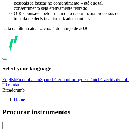
pessoais se basear no consentimento – até que tal
consentimento seja efetivamente retirado.
O Responsável pelo Tratamento não utilizará processos de
tomada de decisão automatizados contra si.
Data da última atualização: 4 de março de 2026.
Select your language
English
French
Italian
Spanish
German
Portuguese
Dutch
Czech
Latvian
L
Ukrainian
Breadcrumb
Home
Procurar instrumentos