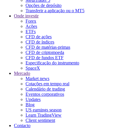
MetaTrader 5
Opções de depósito
Transferir a aplicação ou o MT5
Onde investir
Forex
Ações
ETFs
CFD de ações
CFD de índices
CFD de matérias-primas
CFD de criptomoeda
CFD de fundos ETF
Especificação do instrumento
SpaceX
Mercado
Market news
Cotações em tempo real
Calendário de trading
Eventos corporativos
Updates
Blog
US earnings season
Learn TradingView
Client sentiment
Contacto