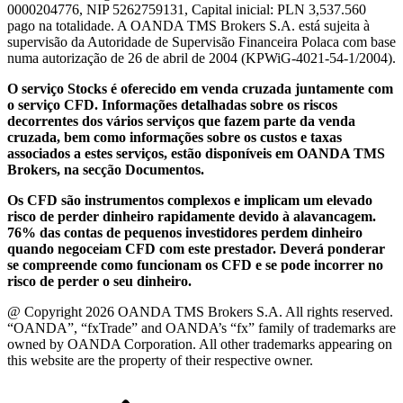
0000204776, NIP 5262759131, Capital inicial: PLN 3,537.560
pago na totalidade. A OANDA TMS Brokers S.A. está sujeita à
supervisão da Autoridade de Supervisão Financeira Polaca com base
numa autorização de 26 de abril de 2004 (KPWiG-4021-54-1/2004).
O serviço Stocks é oferecido em venda cruzada juntamente com
o serviço CFD. Informações detalhadas sobre os riscos
decorrentes dos vários serviços que fazem parte da venda
cruzada, bem como informações sobre os custos e taxas
associados a estes serviços, estão disponíveis em OANDA TMS
Brokers, na secção Documentos.
Os CFD são instrumentos complexos e implicam um elevado
risco de perder dinheiro rapidamente devido à alavancagem.
76% das contas de pequenos investidores perdem dinheiro
quando negoceiam CFD com este prestador. Deverá ponderar
se compreende como funcionam os CFD e se pode incorrer no
risco de perder o seu dinheiro.
@ Copyright 2026 OANDA TMS Brokers S.A. All rights reserved.
“OANDA”, “fxTrade” and OANDA’s “fx” family of trademarks are
owned by OANDA Corporation. All other trademarks appearing on
this website are the property of their respective owner.