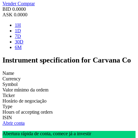
Vender
Comprar
BID
0.0000
ASK
0.0000
1H
1D
7D
30D
6M
Instrument specification for Carvana Co
Name
Currency
Symbol
Valor mínimo da ordem
Ticker
Horário de negociação
Type
Hours of accepting orders
ISIN
Abrir conta
Abertura rápida de conta, comece já a investir