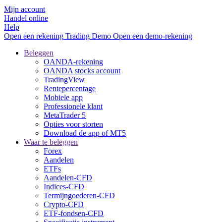
Mijn account
Handel online
Help
Open een rekening
Trading
Demo
Open een demo-rekening
Beleggen
OANDA-rekening
OANDA stocks account
TradingView
Rentepercentage
Mobiele app
Professionele klant
MetaTrader 5
Opties voor storten
Download de app of MT5
Waar te beleggen
Forex
Aandelen
ETFs
Aandelen-CFD
Indices-CFD
Termijngoederen-CFD
Crypto-CFD
ETF-fondsen-CFD