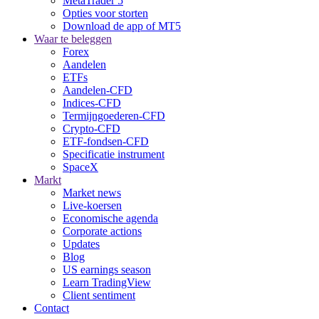
MetaTrader 5
Opties voor storten
Download de app of MT5
Waar te beleggen
Forex
Aandelen
ETFs
Aandelen-CFD
Indices-CFD
Termijngoederen-CFD
Crypto-CFD
ETF-fondsen-CFD
Specificatie instrument
SpaceX
Markt
Market news
Live-koersen
Economische agenda
Corporate actions
Updates
Blog
US earnings season
Learn TradingView
Client sentiment
Contact