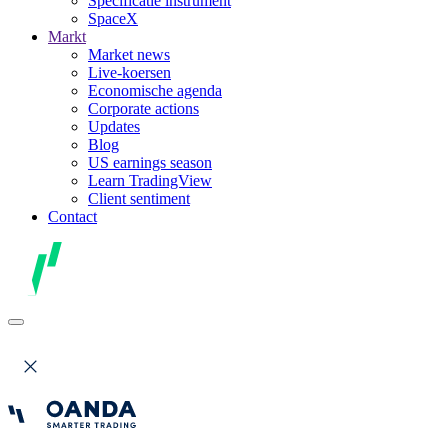
Specificatie instrument
SpaceX
Markt
Market news
Live-koersen
Economische agenda
Corporate actions
Updates
Blog
US earnings season
Learn TradingView
Client sentiment
Contact