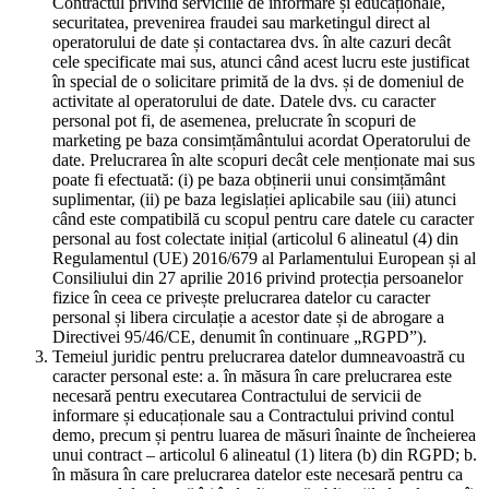
Contractul privind serviciile de informare și educaționale,
securitatea, prevenirea fraudei sau marketingul direct al
operatorului de date și contactarea dvs. în alte cazuri decât
cele specificate mai sus, atunci când acest lucru este justificat
în special de o solicitare primită de la dvs. și de domeniul de
activitate al operatorului de date. Datele dvs. cu caracter
personal pot fi, de asemenea, prelucrate în scopuri de
marketing pe baza consimțământului acordat Operatorului de
date. Prelucrarea în alte scopuri decât cele menționate mai sus
poate fi efectuată: (i) pe baza obținerii unui consimțământ
suplimentar, (ii) pe baza legislației aplicabile sau (iii) atunci
când este compatibilă cu scopul pentru care datele cu caracter
personal au fost colectate inițial (articolul 6 alineatul (4) din
Regulamentul (UE) 2016/679 al Parlamentului European și al
Consiliului din 27 aprilie 2016 privind protecția persoanelor
fizice în ceea ce privește prelucrarea datelor cu caracter
personal și libera circulație a acestor date și de abrogare a
Directivei 95/46/CE, denumit în continuare „RGPD”).
Temeiul juridic pentru prelucrarea datelor dumneavoastră cu
caracter personal este: a. în măsura în care prelucrarea este
necesară pentru executarea Contractului de servicii de
informare și educaționale sau a Contractului privind contul
demo, precum și pentru luarea de măsuri înainte de încheierea
unui contract – articolul 6 alineatul (1) litera (b) din RGPD; b.
în măsura în care prelucrarea datelor este necesară pentru ca