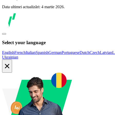
Data ultimei actualizări: 4 martie 2026.
Select your language
English
French
Italian
Spanish
German
Portuguese
Dutch
Czech
Latvian
L
Ukrainian
×