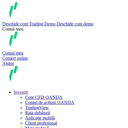
Deschide cont
Trading
Demo
Deschide cont demo
Contul meu
Contul meu
Comerț online
Ajutor
Investiți
Cont CFD OANDA
Contul de acțiuni OANDA
TradingView
Rata dobânzii
Aplicație mobilă
Client profesional