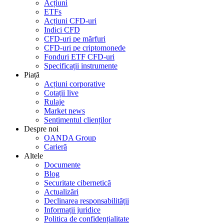
Acțiuni
ETFs
Acțiuni CFD-uri
Indici CFD
CFD-uri pe mărfuri
CFD-uri pe criptomonede
Fonduri ETF CFD-uri
Specificații instrumente
Piață
Acțiuni corporative
Cotații live
Rulaje
Market news
Sentimentul clienților
Despre noi
OANDA Group
Carieră
Altele
Documente
Blog
Securitate cibernetică
Actualizări
Declinarea responsabilității
Informații juridice
Politica de confidențialitate