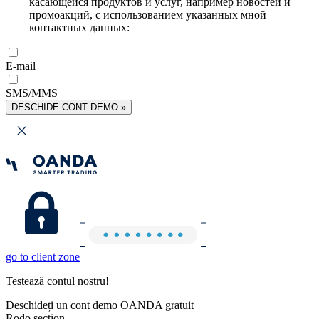
касающейся продуктов и услуг, например новостей и
промоакций, с использованием указанных мной
контактных данных:
E-mail
SMS/MMS
DESCHIDE CONT DEMO »
go to client zone
Testează contul nostru!
Deschideți un cont demo OANDA gratuit
Rodo section