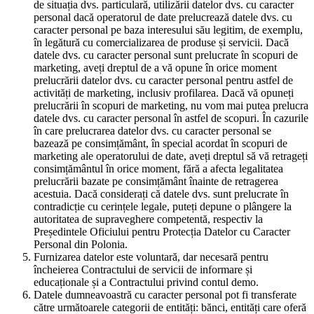
de situația dvs. particulară, utilizării datelor dvs. cu caracter
personal dacă operatorul de date prelucrează datele dvs. cu
caracter personal pe baza interesului său legitim, de exemplu,
în legătură cu comercializarea de produse și servicii. Dacă
datele dvs. cu caracter personal sunt prelucrate în scopuri de
marketing, aveți dreptul de a vă opune în orice moment
prelucrării datelor dvs. cu caracter personal pentru astfel de
activități de marketing, inclusiv profilarea. Dacă vă opuneți
prelucrării în scopuri de marketing, nu vom mai putea prelucra
datele dvs. cu caracter personal în astfel de scopuri. În cazurile
în care prelucrarea datelor dvs. cu caracter personal se
bazează pe consimțământ, în special acordat în scopuri de
marketing ale operatorului de date, aveți dreptul să vă retrageți
consimțământul în orice moment, fără a afecta legalitatea
prelucrării bazate pe consimțământ înainte de retragerea
acestuia. Dacă considerați că datele dvs. sunt prelucrate în
contradicție cu cerințele legale, puteți depune o plângere la
autoritatea de supraveghere competentă, respectiv la
Președintele Oficiului pentru Protecția Datelor cu Caracter
Personal din Polonia.
Furnizarea datelor este voluntară, dar necesară pentru
încheierea Contractului de servicii de informare și
educaționale și a Contractului privind contul demo.
Datele dumneavoastră cu caracter personal pot fi transferate
către următoarele categorii de entități: bănci, entități care oferă