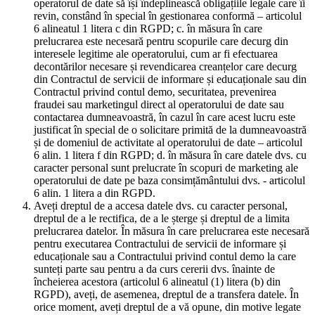
operatorul de date să își îndeplinească obligațiile legale care îi
revin, constând în special în gestionarea conformă – articolul
6 alineatul 1 litera c din RGPD; c. în măsura în care
prelucrarea este necesară pentru scopurile care decurg din
interesele legitime ale operatorului, cum ar fi efectuarea
decontărilor necesare și revendicarea creanțelor care decurg
din Contractul de servicii de informare și educaționale sau din
Contractul privind contul demo, securitatea, prevenirea
fraudei sau marketingul direct al operatorului de date sau
contactarea dumneavoastră, în cazul în care acest lucru este
justificat în special de o solicitare primită de la dumneavoastră
și de domeniul de activitate al operatorului de date – articolul
6 alin. 1 litera f din RGPD; d. în măsura în care datele dvs. cu
caracter personal sunt prelucrate în scopuri de marketing ale
operatorului de date pe baza consimțământului dvs. - articolul
6 alin. 1 litera a din RGPD.
Aveți dreptul de a accesa datele dvs. cu caracter personal,
dreptul de a le rectifica, de a le șterge și dreptul de a limita
prelucrarea datelor. În măsura în care prelucrarea este necesară
pentru executarea Contractului de servicii de informare și
educaționale sau a Contractului privind contul demo la care
sunteți parte sau pentru a da curs cererii dvs. înainte de
încheierea acestora (articolul 6 alineatul (1) litera (b) din
RGPD), aveți, de asemenea, dreptul de a transfera datele. În
orice moment, aveți dreptul de a vă opune, din motive legate