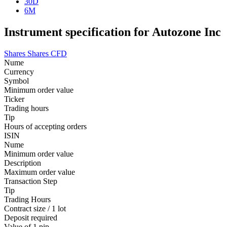
30D
6M
Instrument specification for Autozone Inc
Shares
Shares CFD
Nume
Currency
Symbol
Minimum order value
Ticker
Trading hours
Tip
Hours of accepting orders
ISIN
Nume
Minimum order value
Description
Maximum order value
Transaction Step
Tip
Trading Hours
Contract size / 1 lot
Deposit required
Value of 1 pip