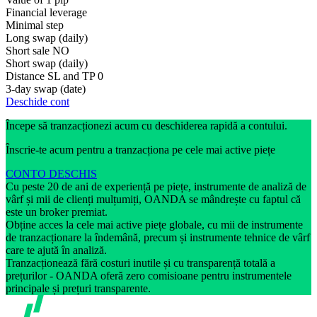
Financial leverage
Minimal step
Long swap (daily)
Short sale
NO
Short swap (daily)
Distance SL and TP
0
3-day swap (date)
Deschide cont
Începe să tranzacționezi acum cu deschiderea rapidă a contului.
Înscrie-te acum pentru a tranzacționa pe cele mai active piețe
CONTO DESCHIS
Cu peste 20 de ani de experiență pe piețe, instrumente de analiză de
vârf și mii de clienți mulțumiți, OANDA se mândrește cu faptul că
este un broker premiat.
Obține acces la cele mai active piețe globale, cu mii de instrumente
de tranzacționare la îndemână, precum și instrumente tehnice de vârf
care te ajută în analiză.
Tranzacționează fără costuri inutile și cu transparență totală a
prețurilor - OANDA oferă zero comisioane pentru instrumentele
principale și prețuri transparente.