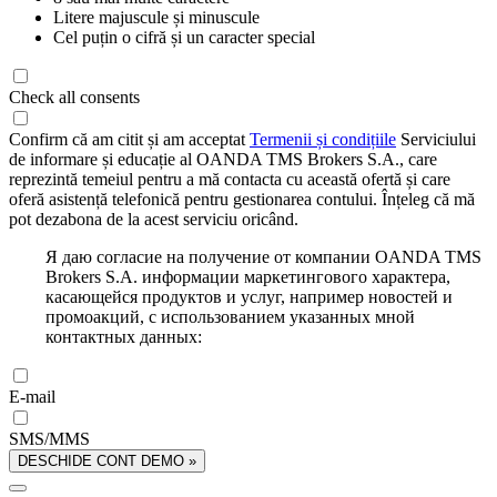
Litere majuscule și minuscule
Cel puțin o cifră și un caracter special
Check all consents
Confirm că am citit și am acceptat
Termenii și condițiile
Serviciului
de informare și educație al OANDA TMS Brokers S.A., care
reprezintă temeiul pentru a mă contacta cu această ofertă și care
oferă asistență telefonică pentru gestionarea contului. Înțeleg că mă
pot dezabona de la acest serviciu oricând.
Я даю согласие на получение от компании OANDA TMS
Brokers S.A. информации маркетингового характера,
касающейся продуктов и услуг, например новостей и
промоакций, с использованием указанных мной
контактных данных:
E-mail
SMS/MMS
DESCHIDE CONT DEMO »