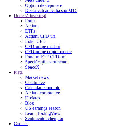
Meta trader 5
Opțiuni de depunere
Descărcați aplicația sau MT5
Unde să investești
Forex
Acțiuni
ETFs
Acțiuni CFD-uri
Indici CFD
CFD-uri pe mărfuri
CFD-uri pe criptomonede
Fonduri ETF CFD-uri
Specificații instrumente
SpaceX
Piață
Market news
Cotații live
Calendar economic
Acțiuni corporative
Updates
Blog
US earnings season
Learn TradingView
Sentimentul clienților
Contact