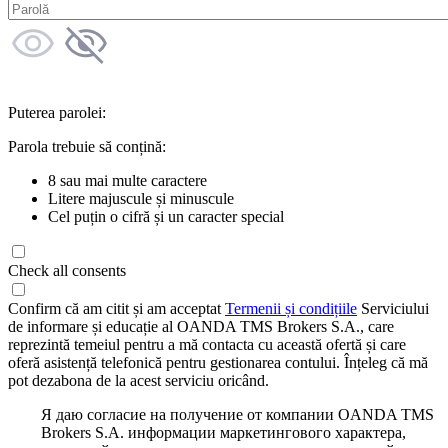
Puterea parolei:
Parola trebuie să conțină:
8 sau mai multe caractere
Litere majuscule și minuscule
Cel puțin o cifră și un caracter special
Check all consents
Confirm că am citit și am acceptat
Termenii și condițiile
Serviciului
de informare și educație al OANDA TMS Brokers S.A., care
reprezintă temeiul pentru a mă contacta cu această ofertă și care
oferă asistență telefonică pentru gestionarea contului. Înțeleg că mă
pot dezabona de la acest serviciu oricând.
Я даю согласие на получение от компании OANDA TMS
Brokers S.A. информации маркетингового характера,