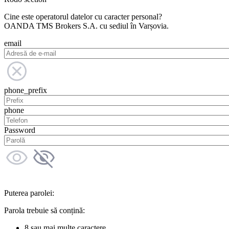
Cine este operatorul datelor cu caracter personal?
OANDA TMS Brokers S.A. cu sediul în Varșovia.
email
phone_prefix
phone
Password
Puterea parolei:
Parola trebuie să conțină:
8 sau mai multe caractere