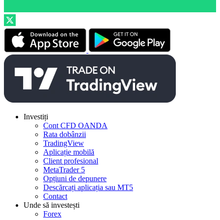
Investiți
Cont CFD OANDA
Rata dobânzii
TradingView
Aplicație mobilă
Client profesional
MetaTrader 5
Opțiuni de depunere
Descărcați aplicația sau MT5
Contact
Unde să investești
Forex