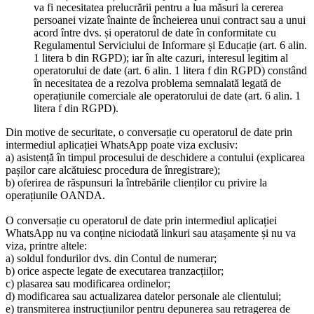
va fi necesitatea prelucrării pentru a lua măsuri la cererea
persoanei vizate înainte de încheierea unui contract sau a unui
acord între dvs. și operatorul de date în conformitate cu
Regulamentul Serviciului de Informare și Educație (art. 6 alin.
1 litera b din RGPD); iar în alte cazuri, interesul legitim al
operatorului de date (art. 6 alin. 1 litera f din RGPD) constând
în necesitatea de a rezolva problema semnalată legată de
operațiunile comerciale ale operatorului de date (art. 6 alin. 1
litera f din RGPD).
Din motive de securitate, o conversație cu operatorul de date prin
intermediul aplicației WhatsApp poate viza exclusiv:
a) asistență în timpul procesului de deschidere a contului (explicarea
pașilor care alcătuiesc procedura de înregistrare);
b) oferirea de răspunsuri la întrebările clienților cu privire la
operațiunile OANDA.
O conversație cu operatorul de date prin intermediul aplicației
WhatsApp nu va conține niciodată linkuri sau atașamente și nu va
viza, printre altele:
a) soldul fondurilor dvs. din Contul de numerar;
b) orice aspecte legate de executarea tranzacțiilor;
c) plasarea sau modificarea ordinelor;
d) modificarea sau actualizarea datelor personale ale clientului;
e) transmiterea instrucțiunilor pentru depunerea sau retragerea de