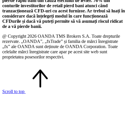
pierde rapid bani din cauza efectului de levier. 76% din
conturile investitorilor de retail pierd bani atunci când
tranzacționează CFD-uri cu acest furnizor. Ar trebui să luați în
considerare dacă înțelegeți modul în care funcționează
CFDurile și dacă vă puteți permite să vă asumați riscul ridicat
de a vă pierde banii.
@ Copyright 2026 OANDA TMS Brokers S.A. Toate drepturile
rezervate. „OANDA”, „fxTrade” și familia de mărci înregistrate
„fx” ale OANDA sunt deținute de OANDA Corporation. Toate
celelalte mărci înregistrate care apar pe acest site web sunt
proprietatea posesorilor respectivi.
Scroll to top