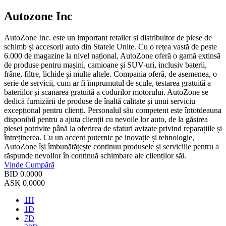
Autozone Inc
AutoZone Inc. este un important retailer și distribuitor de piese de
schimb și accesorii auto din Statele Unite. Cu o rețea vastă de peste
6.000 de magazine la nivel național, AutoZone oferă o gamă extinsă
de produse pentru mașini, camioane și SUV-uri, inclusiv baterii,
frâne, filtre, lichide și multe altele. Compania oferă, de asemenea, o
serie de servicii, cum ar fi împrumutul de scule, testarea gratuită a
bateriilor și scanarea gratuită a codurilor motorului. AutoZone se
dedică furnizării de produse de înaltă calitate și unui serviciu
excepțional pentru clienți. Personalul său competent este întotdeauna
disponibil pentru a ajuta clienții cu nevoile lor auto, de la găsirea
piesei potrivite până la oferirea de sfaturi avizate privind reparațiile și
întreținerea. Cu un accent puternic pe inovație și tehnologie,
AutoZone își îmbunătățește continuu produsele și serviciile pentru a
răspunde nevoilor în continuă schimbare ale clienților săi.
Vinde
Cumpără
BID
0.0000
ASK
0.0000
1H
1D
7D