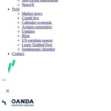
Specificații instrumente
SpaceX
Piață
Market news
Cotații live
Calendar economic
Acțiuni corporative
Updates
Blog
US earnings season
Learn TradingView
Sentimentul clienților
Contact