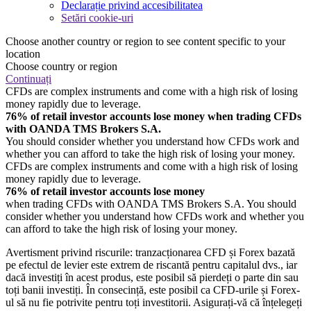
Declarație privind accesibilitatea
Setări cookie-uri
Choose another country or region to see content specific to your
location
Choose country or region
Continuați
CFDs are complex instruments and come with a high risk of losing
money rapidly due to leverage.
76% of retail investor accounts lose money when trading CFDs
with OANDA TMS Brokers S.A.
You should consider whether you understand how CFDs work and
whether you can afford to take the high risk of losing your money.
CFDs are complex instruments and come with a high risk of losing
money rapidly due to leverage.
76% of retail investor accounts lose money
when trading CFDs with OANDA TMS Brokers S.A. You should
consider whether you understand how CFDs work and whether you
can afford to take the high risk of losing your money.
Avertisment privind riscurile: tranzacționarea CFD și Forex bazată
pe efectul de levier este extrem de riscantă pentru capitalul dvs., iar
dacă investiți în acest produs, este posibil să pierdeți o parte din sau
toți banii investiți. În consecință, este posibil ca CFD-urile și Forex-
ul să nu fie potrivite pentru toți investitorii. Asigurați-vă că înțelegeți