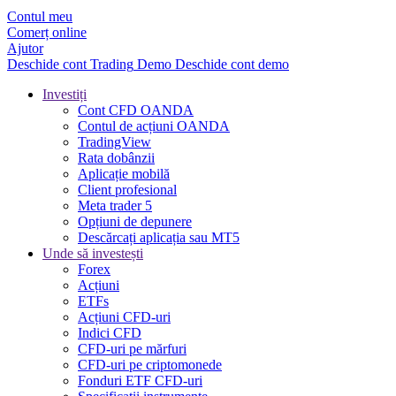
Contul meu
Comerț online
Ajutor
Deschide cont
Trading
Demo
Deschide cont demo
Investiți
Cont CFD OANDA
Contul de acțiuni OANDA
TradingView
Rata dobânzii
Aplicație mobilă
Client profesional
Meta trader 5
Opțiuni de depunere
Descărcați aplicația sau MT5
Unde să investești
Forex
Acțiuni
ETFs
Acțiuni CFD-uri
Indici CFD
CFD-uri pe mărfuri
CFD-uri pe criptomonede
Fonduri ETF CFD-uri