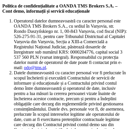
Politica de confidențialitate a OANDA TMS Brokers S.A. –
Cont demo, informații și servicii educaționale
Operatorul datelor dumneavoastră cu caracter personal este
OANDA TMS Brokers S.A., cu sediul în Varșovia, str.
Rondo Daszyńskiego nr. 1, 00-843 Varșovia, cod fiscal (NIP):
526-275-91-31, pentru care Tribunalul Districtual al Capitalei
Varșovia din Varșovia, Secția a XIII-a Comercială a
Registrului Național Judiciar, păstrează dosarele de
înregistrare sub numărul KRS: 0000204776, capital social 3
537 560 PLN (varsat integral). Responsabilul cu protecția
datelor numit de operatorul de date poate fi contactat prin e-
mail:
odo@tms.pl
.
Datele dumneavoastră cu caracter personal vor fi prelucrate în
scopul încheierii și executării Contractului de servicii de
informare și educaționale și a Contractului privind contul
demo între dumneavoastră și operatorul de date, inclusiv
pentru a lua măsuri la cererea persoanei vizate înainte de
încheierea acestor contracte, precum și pentru a îndeplini
obligațiile care decurg din reglementările privind gestionarea
consimțământului. Datele dvs. personale vor fi, de asemenea,
prelucrate în scopul intereselor legitime ale operatorului de
date, cum ar fi exercitarea pretențiilor contractuale legitime
care decurg din Contractul privind contul demo sau din