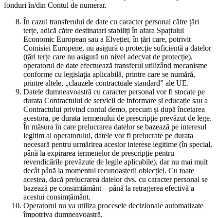
fonduri în/din Contul de numerar.
În cazul transferului de date cu caracter personal către țări
terțe, adică către destinatari stabiliți în afara Spațiului
Economic European sau a Elveției, în țări care, potrivit
Comisiei Europene, nu asigură o protecție suficientă a datelor
(țări terțe care nu asigură un nivel adecvat de protecție),
operatorul de date efectuează transferul utilizând mecanisme
conforme cu legislația aplicabilă, printre care se numără,
printre altele, „clauzele contractuale standard” ale UE.
Datele dumneavoastră cu caracter personal vor fi stocate pe
durata Contractului de servicii de informare și educație sau a
Contractului privind contul demo, precum și după încetarea
acestora, pe durata termenului de prescripție prevăzut de lege.
În măsura în care prelucrarea datelor se bazează pe interesul
legitim al operatorului, datele vor fi prelucrate pe durata
necesară pentru urmărirea acestor interese legitime (în special,
până la expirarea termenelor de prescripție pentru
revendicările prevăzute de legile aplicabile), dar nu mai mult
decât până la momentul recunoașterii obiecției. Cu toate
acestea, dacă prelucrarea datelor dvs. cu caracter personal se
bazează pe consimțământ – până la retragerea efectivă a
acestui consimțământ.
Operatorul nu va utiliza procesele decizionale automatizate
împotriva dumneavoastră.