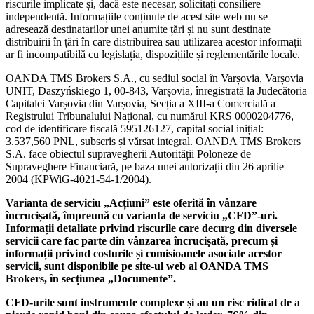
riscurile implicate și, dacă este necesar, solicitați consiliere
independentă. Informațiile conținute de acest site web nu se
adresează destinatarilor unei anumite țări și nu sunt destinate
distribuirii în țări în care distribuirea sau utilizarea acestor informații
ar fi incompatibilă cu legislația, dispozițiile și reglementările locale.
OANDA TMS Brokers S.A., cu sediul social în Varșovia, Varșovia
UNIT, Daszyńskiego 1, 00-843, Varșovia, înregistrată la Judecătoria
Capitalei Varșovia din Varșovia, Secția a XIII-a Comercială a
Registrului Tribunalului Național, cu numărul KRS 0000204776,
cod de identificare fiscală 595126127, capital social inițial:
3.537,560 PNL, subscris și vărsat integral. OANDA TMS Brokers
S.A. face obiectul supravegherii Autorității Poloneze de
Supraveghere Financiară, pe baza unei autorizații din 26 aprilie
2004 (KPWiG-4021-54-1/2004).
Varianta de serviciu „Acțiuni” este oferită în vânzare
încrucișată, împreună cu varianta de serviciu „CFD”-uri.
Informații detaliate privind riscurile care decurg din diversele
servicii care fac parte din vânzarea încrucișată, precum și
informații privind costurile și comisioanele asociate acestor
servicii, sunt disponibile pe site-ul web al OANDA TMS
Brokers, în secțiunea „Documente”.
CFD-urile sunt instrumente complexe și au un risc ridicat de a