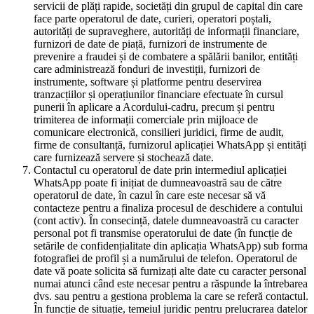
servicii de plăți rapide, societăți din grupul de capital din care
face parte operatorul de date, curieri, operatori poștali,
autorități de supraveghere, autorități de informații financiare,
furnizori de date de piață, furnizori de instrumente de
prevenire a fraudei și de combatere a spălării banilor, entități
care administrează fonduri de investiții, furnizori de
instrumente, software și platforme pentru deservirea
tranzacțiilor și operațiunilor financiare efectuate în cursul
punerii în aplicare a Acordului-cadru, precum și pentru
trimiterea de informații comerciale prin mijloace de
comunicare electronică, consilieri juridici, firme de audit,
firme de consultanță, furnizorul aplicației WhatsApp și entități
care furnizează servere și stochează date.
Contactul cu operatorul de date prin intermediul aplicației
WhatsApp poate fi inițiat de dumneavoastră sau de către
operatorul de date, în cazul în care este necesar să vă
contacteze pentru a finaliza procesul de deschidere a contului
(cont activ). În consecință, datele dumneavoastră cu caracter
personal pot fi transmise operatorului de date (în funcție de
setările de confidențialitate din aplicația WhatsApp) sub forma
fotografiei de profil și a numărului de telefon. Operatorul de
date vă poate solicita să furnizați alte date cu caracter personal
numai atunci când este necesar pentru a răspunde la întrebarea
dvs. sau pentru a gestiona problema la care se referă contactul.
În funcție de situație, temeiul juridic pentru prelucrarea datelor