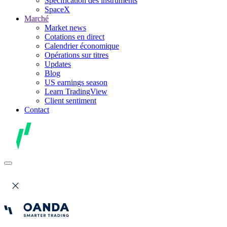
Spécification des instruments
SpaceX
Marché
Market news
Cotations en direct
Calendrier économique
Opérations sur titres
Updates
Blog
US earnings season
Learn TradingView
Client sentiment
Contact