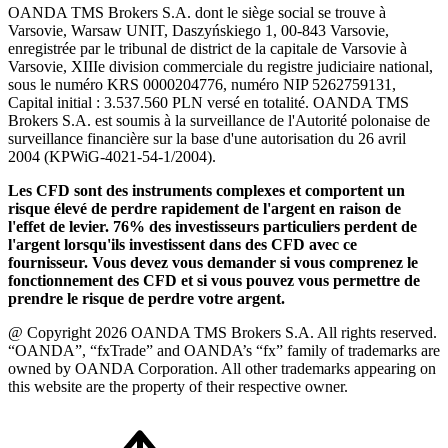
OANDA TMS Brokers S.A. dont le siège social se trouve à
Varsovie, Warsaw UNIT, Daszyńskiego 1, 00-843 Varsovie,
enregistrée par le tribunal de district de la capitale de Varsovie à
Varsovie, XIIIe division commerciale du registre judiciaire national,
sous le numéro KRS 0000204776, numéro NIP 5262759131,
Capital initial : 3.537.560 PLN versé en totalité. OANDA TMS
Brokers S.A. est soumis à la surveillance de l'Autorité polonaise de
surveillance financière sur la base d'une autorisation du 26 avril
2004 (KPWiG-4021-54-1/2004).
Les CFD sont des instruments complexes et comportent un
risque élevé de perdre rapidement de l'argent en raison de
l'effet de levier. 76% des investisseurs particuliers perdent de
l'argent lorsqu'ils investissent dans des CFD avec ce
fournisseur. Vous devez vous demander si vous comprenez le
fonctionnement des CFD et si vous pouvez vous permettre de
prendre le risque de perdre votre argent.
@ Copyright 2026 OANDA TMS Brokers S.A. All rights reserved.
“OANDA”, “fxTrade” and OANDA’s “fx” family of trademarks are
owned by OANDA Corporation. All other trademarks appearing on
this website are the property of their respective owner.