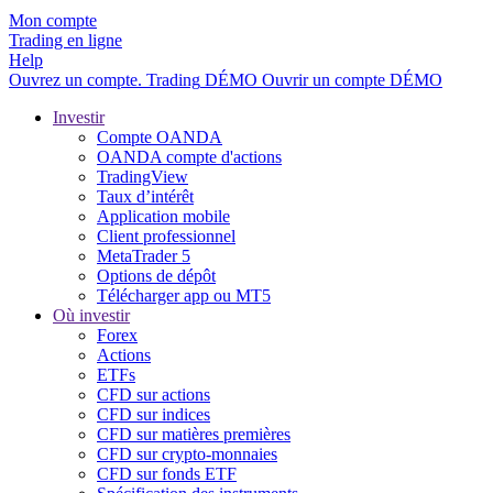
Mon compte
Trading en ligne
Help
Ouvrez un compte.
Trading
DÉMO
Ouvrir un compte DÉMO
Investir
Compte OANDA
OANDA compte d'actions
TradingView
Taux d’intérêt
Application mobile
Client professionnel
MetaTrader 5
Options de dépôt
Télécharger app ou MT5
Où investir
Forex
Actions
ETFs
CFD sur actions
CFD sur indices
CFD sur matières premières
CFD sur crypto-monnaies
CFD sur fonds ETF