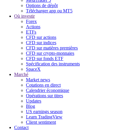
MetaTrader 5
Options de dépôt
Télécharger app ou MT5
Où investir
Forex
Actions
ETFs
CFD sur actions
CFD sur indices
CFD sur matières premières
CFD sur crypto-monnaies
CFD sur fonds ETF
Spécification des instruments
SpaceX
Marché
Market news
Cotations en direct
Calendrier économique
Opérations sur titres
Updates
Blog
US earnings season
Learn TradingView
Client sentiment
Contact