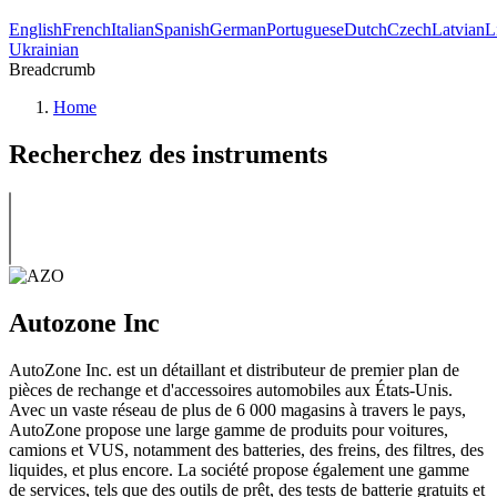
English
French
Italian
Spanish
German
Portuguese
Dutch
Czech
Latvian
L
Ukrainian
Breadcrumb
Home
Recherchez des instruments
Autozone Inc
AutoZone Inc. est un détaillant et distributeur de premier plan de
pièces de rechange et d'accessoires automobiles aux États-Unis.
Avec un vaste réseau de plus de 6 000 magasins à travers le pays,
AutoZone propose une large gamme de produits pour voitures,
camions et VUS, notamment des batteries, des freins, des filtres, des
liquides, et plus encore. La société propose également une gamme
de services, tels que des outils de prêt, des tests de batterie gratuits et