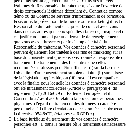
personnel seront également traitées aux fins des intérêts
légitimes du Responsable du traitement, tels que l'exercice de
droits contractuels légitimes découlant du Contrat de compte
démo ou du Contrat de services d'information et de formation,
la sécurité, la prévention de la fraude ou le marketing direct du
Responsable du traitement et la prise de contact avec vous
dans des cas autres que ceux spécifiés ci-dessus, lorsque cela
est justifié notamment par une demande de renseignements
que vous avez adressée et par le champ d'activité du
Responsable du traitement. Vos données à caractère personnel
peuvent également être traitées à des fins de marketing sur la
base du consentement que vous avez donné au responsable du
traitement. Le traitement à des fins autres que celles
mentionnées ci-dessus peut être effectué : (i) sur la base de
l'obtention d'un consentement supplémentaire, (ii) sur la base
de la législation applicable, ou (iii) lorsqu'il est compatible
avec la finalité pour laquelle les données à caractère personnel
ont été initialement collectées (Article 6, paragraphe 4, du
règlement (UE) 2016/679 du Parlement européen et du
Conseil du 27 avril 2016 relatif à la protection des personnes
physiques à l'égard du traitement des données à caractère
personnel et à la libre circulation de ces données, et abrogeant
la directive 95/46/CE, (ci-après : « RGPD »).
La base juridique du traitement de vos données à caractère
personnel est : a. dans la mesure où le traitement est nécessaire