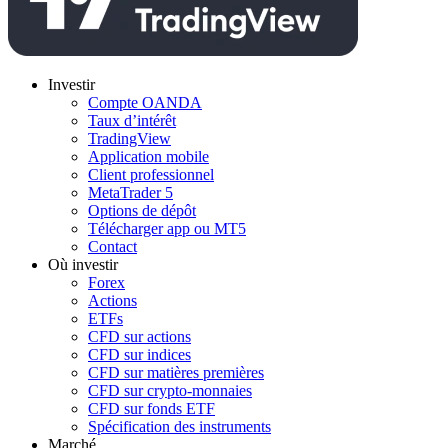
Investir
Compte OANDA
Taux d’intérêt
TradingView
Application mobile
Client professionnel
MetaTrader 5
Options de dépôt
Télécharger app ou MT5
Contact
Où investir
Forex
Actions
ETFs
CFD sur actions
CFD sur indices
CFD sur matières premières
CFD sur crypto-monnaies
CFD sur fonds ETF
Spécification des instruments
Marché