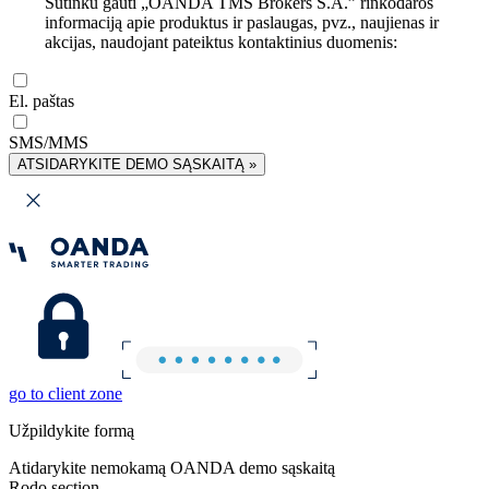
Sutinku gauti „OANDA TMS Brokers S.A.” rinkodaros
informaciją apie produktus ir paslaugas, pvz., naujienas ir
akcijas, naudojant pateiktus kontaktinius duomenis:
El. paštas
SMS/MMS
ATSIDARYKITE DEMO SĄSKAITĄ »
go to client zone
Užpildykite formą
Atidarykite nemokamą OANDA demo sąskaitą
Rodo section