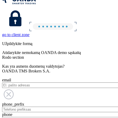
go to client zone
Užpildykite formą
Atidarykite nemokamą OANDA demo sąskaitą
Rodo section
Kas yra asmens duomenų valdytojas?
OANDA TMS Brokers S.A.
email
phone_prefix
phone