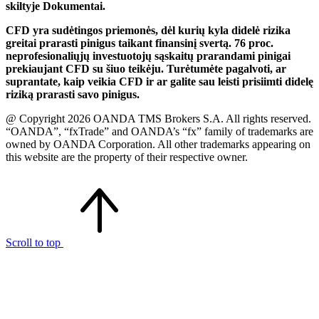
skiltyje Dokumentai.
CFD yra sudėtingos priemonės, dėl kurių kyla didelė rizika
greitai prarasti pinigus taikant finansinį svertą. 76 proc.
neprofesionaliųjų investuotojų sąskaitų prarandami pinigai
prekiaujant CFD su šiuo teikėju. Turėtumėte pagalvoti, ar
suprantate, kaip veikia CFD ir ar galite sau leisti prisiimti didelę
riziką prarasti savo pinigus.
@ Copyright 2026 OANDA TMS Brokers S.A. All rights reserved.
“OANDA”, “fxTrade” and OANDA’s “fx” family of trademarks are
owned by OANDA Corporation. All other trademarks appearing on
this website are the property of their respective owner.
Scroll to top