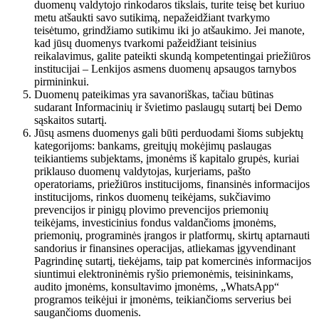
duomenų valdytojo rinkodaros tikslais, turite teisę bet kuriuo
metu atšaukti savo sutikimą, nepažeidžiant tvarkymo
teisėtumo, grindžiamo sutikimu iki jo atšaukimo. Jei manote,
kad jūsų duomenys tvarkomi pažeidžiant teisinius
reikalavimus, galite pateikti skundą kompetentingai priežiūros
institucijai – Lenkijos asmens duomenų apsaugos tarnybos
pirmininkui.
Duomenų pateikimas yra savanoriškas, tačiau būtinas
sudarant Informacinių ir švietimo paslaugų sutartį bei Demo
sąskaitos sutartį.
Jūsų asmens duomenys gali būti perduodami šioms subjektų
kategorijoms: bankams, greitųjų mokėjimų paslaugas
teikiantiems subjektams, įmonėms iš kapitalo grupės, kuriai
priklauso duomenų valdytojas, kurjeriams, pašto
operatoriams, priežiūros institucijoms, finansinės informacijos
institucijoms, rinkos duomenų teikėjams, sukčiavimo
prevencijos ir pinigų plovimo prevencijos priemonių
teikėjams, investicinius fondus valdančioms įmonėms,
priemonių, programinės įrangos ir platformų, skirtų aptarnauti
sandorius ir finansines operacijas, atliekamas įgyvendinant
Pagrindinę sutartį, tiekėjams, taip pat komercinės informacijos
siuntimui elektroninėmis ryšio priemonėmis, teisininkams,
audito įmonėms, konsultavimo įmonėms, „WhatsApp“
programos teikėjui ir įmonėms, teikiančioms serverius bei
saugančioms duomenis.