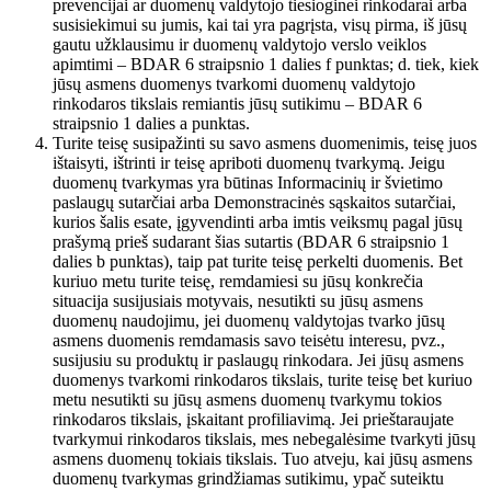
prevencijai ar duomenų valdytojo tiesioginei rinkodarai arba
susisiekimui su jumis, kai tai yra pagrįsta, visų pirma, iš jūsų
gautu užklausimu ir duomenų valdytojo verslo veiklos
apimtimi – BDAR 6 straipsnio 1 dalies f punktas; d. tiek, kiek
jūsų asmens duomenys tvarkomi duomenų valdytojo
rinkodaros tikslais remiantis jūsų sutikimu – BDAR 6
straipsnio 1 dalies a punktas.
Turite teisę susipažinti su savo asmens duomenimis, teisę juos
ištaisyti, ištrinti ir teisę apriboti duomenų tvarkymą. Jeigu
duomenų tvarkymas yra būtinas Informacinių ir švietimo
paslaugų sutarčiai arba Demonstracinės sąskaitos sutarčiai,
kurios šalis esate, įgyvendinti arba imtis veiksmų pagal jūsų
prašymą prieš sudarant šias sutartis (BDAR 6 straipsnio 1
dalies b punktas), taip pat turite teisę perkelti duomenis. Bet
kuriuo metu turite teisę, remdamiesi su jūsų konkrečia
situacija susijusiais motyvais, nesutikti su jūsų asmens
duomenų naudojimu, jei duomenų valdytojas tvarko jūsų
asmens duomenis remdamasis savo teisėtu interesu, pvz.,
susijusiu su produktų ir paslaugų rinkodara. Jei jūsų asmens
duomenys tvarkomi rinkodaros tikslais, turite teisę bet kuriuo
metu nesutikti su jūsų asmens duomenų tvarkymu tokios
rinkodaros tikslais, įskaitant profiliavimą. Jei prieštaraujate
tvarkymui rinkodaros tikslais, mes nebegalėsime tvarkyti jūsų
asmens duomenų tokiais tikslais. Tuo atveju, kai jūsų asmens
duomenų tvarkymas grindžiamas sutikimu, ypač suteiktu