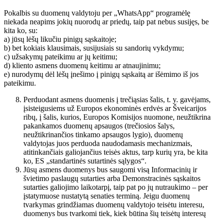
Pokalbis su duomenų valdytoju per „WhatsApp“ programėlę
niekada neapims jokių nuorodų ar priedų, taip pat nebus susijęs, be
kita ko, su:
a) jūsų lėšų likučiu pinigų sąskaitoje;
b) bet kokiais klausimais, susijusiais su sandorių vykdymu;
c) užsakymų pateikimu ar jų keitimu;
d) kliento asmens duomenų keitimu ar atnaujinimu;
e) nurodymų dėl lėšų įnešimo į pinigų sąskaitą ar išėmimo iš jos
pateikimu.
Perduodant asmens duomenis į trečiąsias šalis, t. y. gavėjams,
įsisteigusiems už Europos ekonominės erdvės ar Šveicarijos
ribų, į šalis, kurios, Europos Komisijos nuomone, neužtikrina
pakankamos duomenų apsaugos (trečiosios šalys,
neužtikrinančios tinkamo apsaugos lygio), duomenų
valdytojas juos perduoda naudodamasis mechanizmais,
atitinkančiais galiojančius teisės aktus, tarp kurių yra, be kita
ko, ES „standartinės sutartinės sąlygos“.
Jūsų asmens duomenys bus saugomi visą Informacinių ir
švietimo paslaugų sutarties arba Demonstracinės sąskaitos
sutarties galiojimo laikotarpį, taip pat po jų nutraukimo – per
įstatymuose nustatytą senaties terminą. Jeigu duomenų
tvarkymas grindžiamas duomenų valdytojo teisėtu interesu,
duomenys bus tvarkomi tiek, kiek būtina šių teisėtų interesų