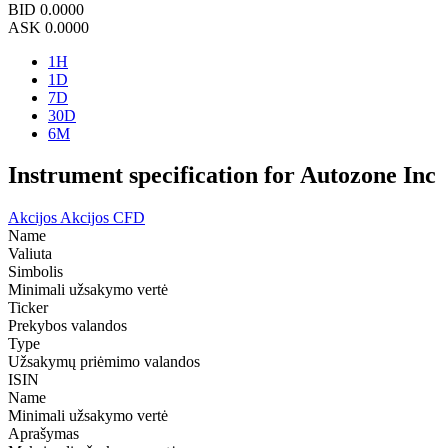
BID
0.0000
ASK
0.0000
1H
1D
7D
30D
6M
Instrument specification for Autozone Inc
Akcijos
Akcijos CFD
Name
Valiuta
Simbolis
Minimali užsakymo vertė
Ticker
Prekybos valandos
Type
Užsakymų priėmimo valandos
ISIN
Name
Minimali užsakymo vertė
Aprašymas