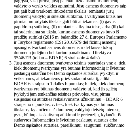
pagrįsta, visų pirma, jūsų pateiktu užklausimu ir duomenų
valdytojo verslo veiklos apimtimi. Jūsų asmens duomenys taip
pat gali būti tvarkomi rinkodaros tikslais, remiantis jūsų
duomenų valdytojui suteiktu sutikimu. Tvarkymas kitais nei
pirmiau nurodytais tikslais gali būti atliekamas: (i) gavus
papildomą sutikimą, (ii) remiantis taikytina teise, arba (iii) kai
tai suderinama su tikslu, kuriuo asmens duomenys buvo iš
pradžių surinkti (2016 m. balandžio 27 d. Europos Parlamento
ir Tarybos reglamento (ES) 2016/679 dėl fizinių asmenų
apsaugos tvarkant asmens duomenis ir dėl laisvo tokių
duomenų judėjimo bei kuriuo panaikinama Direktyva
95/46/EB (toliau – BDAR) 6 straipsnio 4 dalis).
Jūsų asmens duomenų tvarkymo teisinis pagrindas yra: a. tiek,
kiek duomenų tvarkymas yra būtinas Informacinių ir švietimo
paslaugų sutarčiai bei Demo sąskaitos sutarčiai įvykdyti ir
veiksmams, atliekamiems prieš sudarant sutartį, atlikti –
BDAR 6 straipsnio 1 dalies b punktas; b. tiek, kiek duomenų
tvarkymas yra būtinas duomenų valdytojui, kad jis galėtų
įvykdyti jam tenkančias teisines prievoles, visų pirma
susijusias su atitikties reikalavimams užtikrinimu – BDAR 6
straipsnio c punktas; c. tiek, kiek tvarkymas yra būtinas
tikslams, kylančiems iš duomenų valdytojo teisėtų interesų,
pvz., būtinų atsiskaitymų atlikimui ir pretenzijų, kylančių iš
sudarytos Informacijos ir švietimo paslaugų sutarties arba
Demo sąskaitos sutarties, pareiškimui, saugumui, sukčiavimo