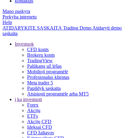
kontaktas
Mano paskyra
Prekyba internetu
Help
ATIDARYKITE SĄSKAITĄ
Trading
Demo
Atidaryti demo
sąskaitą
Investuok
CFD konts
Brokeru konts
TradingView
Palūkanų už lėšas
Mobilioji programėlė
Profesionalus klientas
Meta trader 5
Papildyk sąskaitą
Atsisiųsti programėlę arba MT5
į ką investuoti
Forex
Akcijų
ETFs
Akcijų CFD
Ideksai CFD
CFD žaliavos