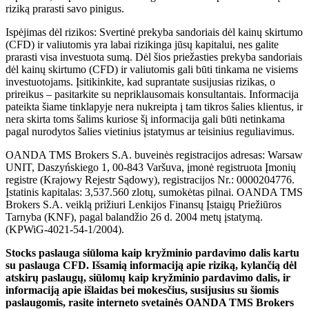
riziką prarasti savo pinigus.
Ispėjimas dėl rizikos: Svertinė prekyba sandoriais dėl kainų skirtumo
(CFD) ir valiutomis yra labai rizikinga jūsų kapitalui, nes galite
prarasti visa investuota sumą. Dėl šios priežasties prekyba sandoriais
dėl kainų skirtumo (CFD) ir valiutomis gali būti tinkama ne visiems
investuotojams. Įsitikinkite, kad suprantate susijusias rizikas, o
prireikus – pasitarkite su nepriklausomais konsultantais. Informacija
pateikta šiame tinklapyje nera nukreipta į tam tikros šalies klientus, ir
nera skirta toms šalims kuriose šį informacija gali būti netinkama
pagal nurodytos šalies vietinius įstatymus ar teisinius reguliavimus.
OANDA TMS Brokers S.A. buveinės registracijos adresas: Warsaw
UNIT, Daszyńskiego 1, 00-843 Varšuva, įmonė registruota Įmonių
registre (Krajowy Rejestr Sądowy), registracijos Nr.: 0000204776.
Įstatinis kapitalas: 3,537.560 zlotų, sumokėtas pilnai. OANDA TMS
Brokers S.A. veiklą prižiuri Lenkijos Finansų Įstaigų Priežiūros
Tarnyba (KNF), pagal balandžio 26 d. 2004 metų įstatymą.
(KPWiG-4021-54-1/2004).
Stocks paslauga siūloma kaip kryžminio pardavimo dalis kartu
su paslauga CFD. Išsamią informaciją apie riziką, kylančią dėl
atskirų paslaugų, siūlomų kaip kryžminio pardavimo dalis, ir
informaciją apie išlaidas bei mokesčius, susijusius su šiomis
paslaugomis, rasite interneto svetainės OANDA TMS Brokers