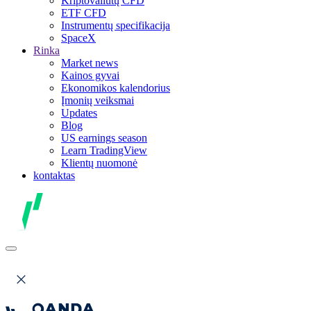
Kriptovaliutų CFD
ETF CFD
Instrumentų specifikacija
SpaceX
Rinka
Market news
Kainos gyvai
Ekonomikos kalendorius
Įmonių veiksmai
Updates
Blog
US earnings season
Learn TradingView
Klientų nuomonė
kontaktas