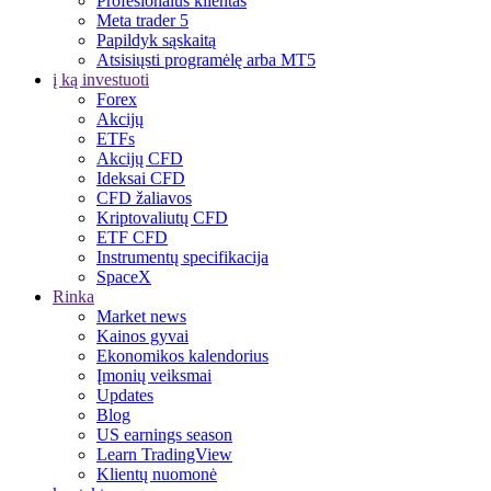
Profesionalus klientas
Meta trader 5
Papildyk sąskaitą
Atsisiųsti programėlę arba MT5
į ką investuoti
Forex
Akcijų
ETFs
Akcijų CFD
Ideksai CFD
CFD žaliavos
Kriptovaliutų CFD
ETF CFD
Instrumentų specifikacija
SpaceX
Rinka
Market news
Kainos gyvai
Ekonomikos kalendorius
Įmonių veiksmai
Updates
Blog
US earnings season
Learn TradingView
Klientų nuomonė