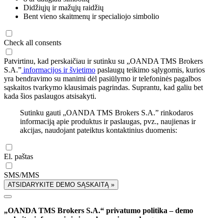
Didžiųjų ir mažųjų raidžių
Bent vieno skaitmenų ir specialiojo simbolio
Check all consents
Patvirtinu, kad perskaičiau ir sutinku su „OANDA TMS Brokers
S.A.”
informacijos ir švietimo
paslaugų teikimo sąlygomis, kurios
yra bendravimo su manimi dėl pasiūlymo ir telefoninės pagalbos
sąskaitos tvarkymo klausimais pagrindas. Suprantu, kad galiu bet
kada šios paslaugos atsisakyti.
Sutinku gauti „OANDA TMS Brokers S.A.” rinkodaros
informaciją apie produktus ir paslaugas, pvz., naujienas ir
akcijas, naudojant pateiktus kontaktinius duomenis:
El. paštas
SMS/MMS
ATSIDARYKITE DEMO SĄSKAITĄ »
„OANDA TMS Brokers S.A.“ privatumo politika – demo