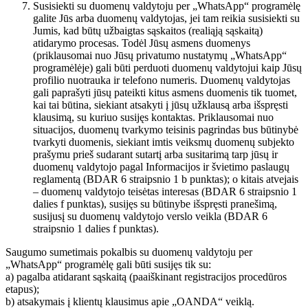
Susisiekti su duomenų valdytoju per „WhatsApp“ programėlę
galite Jūs arba duomenų valdytojas, jei tam reikia susisiekti su
Jumis, kad būtų užbaigtas sąskaitos (realiąją sąskaitą)
atidarymo procesas. Todėl Jūsų asmens duomenys
(priklausomai nuo Jūsų privatumo nustatymų „WhatsApp“
programėlėje) gali būti perduoti duomenų valdytojui kaip Jūsų
profilio nuotrauka ir telefono numeris. Duomenų valdytojas
gali paprašyti jūsų pateikti kitus asmens duomenis tik tuomet,
kai tai būtina, siekiant atsakyti į jūsų užklausą arba išspręsti
klausimą, su kuriuo susijęs kontaktas. Priklausomai nuo
situacijos, duomenų tvarkymo teisinis pagrindas bus būtinybė
tvarkyti duomenis, siekiant imtis veiksmų duomenų subjekto
prašymu prieš sudarant sutartį arba susitarimą tarp jūsų ir
duomenų valdytojo pagal Informacijos ir švietimo paslaugų
reglamentą (BDAR 6 straipsnio 1 b punktas); o kitais atvejais
– duomenų valdytojo teisėtas interesas (BDAR 6 straipsnio 1
dalies f punktas), susijęs su būtinybe išspręsti pranešimą,
susijusį su duomenų valdytojo verslo veikla (BDAR 6
straipsnio 1 dalies f punktas).
Saugumo sumetimais pokalbis su duomenų valdytoju per
„WhatsApp“ programėlę gali būti susijęs tik su:
a) pagalba atidarant sąskaitą (paaiškinant registracijos procedūros
etapus);
b) atsakymais į klientų klausimus apie „OANDA“ veiklą.