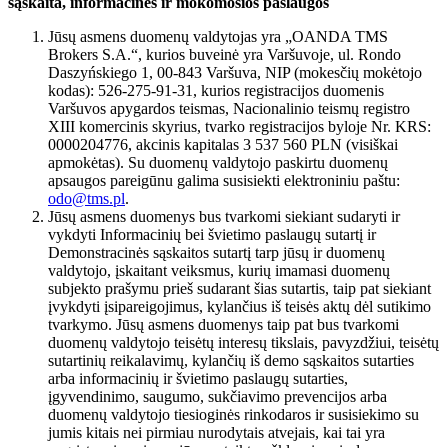
sąskaita, informacinės ir mokomosios paslaugos
Jūsų asmens duomenų valdytojas yra „OANDA TMS
Brokers S.A.“, kurios buveinė yra Varšuvoje, ul. Rondo
Daszyńskiego 1, 00-843 Varšuva, NIP (mokesčių mokėtojo
kodas): 526-275-91-31, kurios registracijos duomenis
Varšuvos apygardos teismas, Nacionalinio teismų registro
XIII komercinis skyrius, tvarko registracijos byloje Nr. KRS:
0000204776, akcinis kapitalas 3 537 560 PLN (visiškai
apmokėtas). Su duomenų valdytojo paskirtu duomenų
apsaugos pareigūnu galima susisiekti elektroniniu paštu:
odo@tms.pl
.
Jūsų asmens duomenys bus tvarkomi siekiant sudaryti ir
vykdyti Informacinių bei švietimo paslaugų sutartį ir
Demonstracinės sąskaitos sutartį tarp jūsų ir duomenų
valdytojo, įskaitant veiksmus, kurių imamasi duomenų
subjekto prašymu prieš sudarant šias sutartis, taip pat siekiant
įvykdyti įsipareigojimus, kylančius iš teisės aktų dėl sutikimo
tvarkymo. Jūsų asmens duomenys taip pat bus tvarkomi
duomenų valdytojo teisėtų interesų tikslais, pavyzdžiui, teisėtų
sutartinių reikalavimų, kylančių iš demo sąskaitos sutarties
arba informacinių ir švietimo paslaugų sutarties,
įgyvendinimo, saugumo, sukčiavimo prevencijos arba
duomenų valdytojo tiesioginės rinkodaros ir susisiekimo su
jumis kitais nei pirmiau nurodytais atvejais, kai tai yra