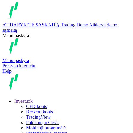
ATIDARYKITE SĄSKAITĄ
Trading
Demo
Atidaryti demo
sąskaitą
Mano paskyra
Mano paskyra
Prekyba internetu
Help
Investuok
CFD konts
Brokeru konts
TradingView
Palūkanų už lėšas
Mobilioji programėlė