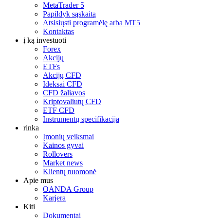
MetaTrader 5
Papildyk sąskaitą
Atsisiųsti programėlę arba MT5
Kontaktas
į ką investuoti
Forex
Akcijų
ETFs
Akcijų CFD
Ideksai CFD
CFD žaliavos
Kriptovaliutų CFD
ETF CFD
Instrumentų specifikacija
rinka
Įmonių veiksmai
Kainos gyvai
Rollovers
Market news
Klientų nuomonė
Apie mus
OANDA Group
Karjera
Kiti
Dokumentai