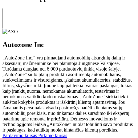
Autozone Inc
„AutoZone Inc.“ yra pirmaujanti automobilių atsarginių dalių ir
aksesuarų mažmenininkė bei platintoja Jungtinėse Valstijose.
Turėdama daugiau nei 6 000 parduotuvių tinklą visoje šalyje,
„AutoZone“ siūlo platų produktų asortimentą automobiliams,
sunkvežimiams ir visureigiams, įskaitant akumuliatorius, stabdžius,
filtrus, skysčius ir kt. Įmonė taip pat teikia įvairias paslaugas, tokias
kaip įrankių nuoma, nemokamas akumuliatorių testavimas ir
nemokamas variklio kodo nuskaitymas. „AutoZone“ siekia tiekti
aukštos kokybės produktus ir išskirtinį klientų aptarnavimą. Jos
išmanantis personalas visada pasiruošęs padėti klientams su jų
automobilių poreikiais, nuo tinkamos dalies suradimo iki ekspertų
patarimų apie remontą ir priežiūrą. Dėmesys inovacijoms ir
technologijoms leidžia „AutoZone“ nuolat tobulinti savo produktus
ir paslaugas, kad atitiktų nuolat kintančius klientų poreikius.
Pardavimo kursas
Pirkimo kursas