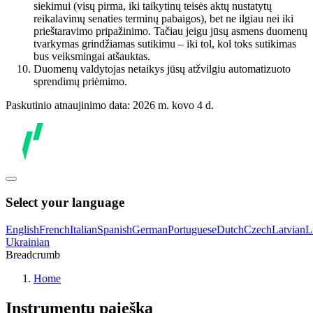
siekimui (visų pirma, iki taikytinų teisės aktų nustatytų
reikalavimų senaties terminų pabaigos), bet ne ilgiau nei iki
prieštaravimo pripažinimo. Tačiau jeigu jūsų asmens duomenų
tvarkymas grindžiamas sutikimu – iki tol, kol toks sutikimas
bus veiksmingai atšauktas.
Duomenų valdytojas netaikys jūsų atžvilgiu automatizuoto
sprendimų priėmimo.
Paskutinio atnaujinimo data: 2026 m. kovo 4 d.
Select your language
English
French
Italian
Spanish
German
Portuguese
Dutch
Czech
Latvian
L
Ukrainian
Breadcrumb
Home
Instrumentų paieška