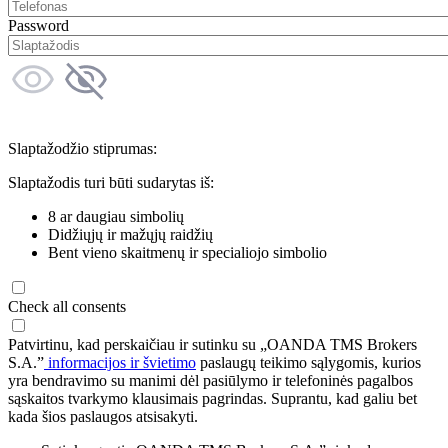
Password
Slaptažodžio stiprumas:
Slaptažodis turi būti sudarytas iš:
8 ar daugiau simbolių
Didžiųjų ir mažųjų raidžių
Bent vieno skaitmenų ir specialiojo simbolio
Check all consents
Patvirtinu, kad perskaičiau ir sutinku su „OANDA TMS Brokers
S.A.”
informacijos ir švietimo
paslaugų teikimo sąlygomis, kurios
yra bendravimo su manimi dėl pasiūlymo ir telefoninės pagalbos
sąskaitos tvarkymo klausimais pagrindas. Suprantu, kad galiu bet
kada šios paslaugos atsisakyti.