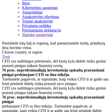
Blog
Kibernetinis saugumas
Atnaujinimai
Atsakomybės ribojimas
Teisinė atsakomybė
Privatumo politika
Prieinamumo deklaracija
Slapukų nustatymai
Pasirinkite kitą šalį ar regioną, kad pamatytumėte turinį, pritaikytą
jūsų buvimo vietai.
Choose country or region
Tęsti
CFD yra sudėtingos priemonės, dėl kurių kyla didelė rizika greitai
prarasti pinigus taikant finansinį svertą.
76 proc. neprofesionaliųjų investuotojų sąskaitų prarandami
pinigai prekiaujant CFD su šiuo teikėju.
Turėtumėte pagalvoti, ar suprantate, kaip veikia CFD ir ar galite sau
leisti prisiimti didelę riziką prarasti savo pinigus.
CFD yra sudėtingos priemonės, dėl kurių kyla didelė rizika greitai
prarasti pinigus taikant finansinį svertą.
76 proc. neprofesionaliųjų investuotojų sąskaitų prarandami
pinigai
prekiaujant CFD su šiuo teikėju. Turėtumėte pagalvoti, ar
suprantate, kaip veikia CFD ir ar galite sau leisti prisiimti didelę