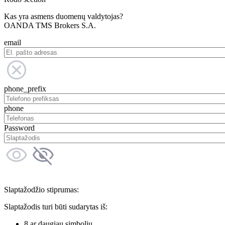
Kas yra asmens duomenų valdytojas?
OANDA TMS Brokers S.A.
email
phone_prefix
phone
Password
Slaptažodžio stiprumas:
Slaptažodis turi būti sudarytas iš:
8 ar daugiau simbolių