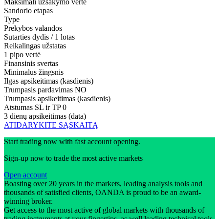
Maksimali užsakymo vertė
Sandorio etapas
Type
Prekybos valandos
Sutarties dydis / 1 lotas
Reikalingas užstatas
1 pipo vertė
Finansinis svertas
Minimalus žingsnis
Ilgas apsikeitimas (kasdienis)
Trumpasis pardavimas
NO
Trumpasis apsikeitimas (kasdienis)
Atstumas SL ir TP
0
3 dienų apsikeitimas (data)
ATIDARYKITE SĄSKAITĄ
Start trading now with fast account opening.
Sign-up now to trade the most active markets
Open account
Boasting over 20 years in the markets, leading analysis tools and
thousands of satisfied clients, OANDA is proud to be an award-
winning broker.
Get access to the most active of global markets with thousands of
trading instruments at your fingertips, as well leading technical tools