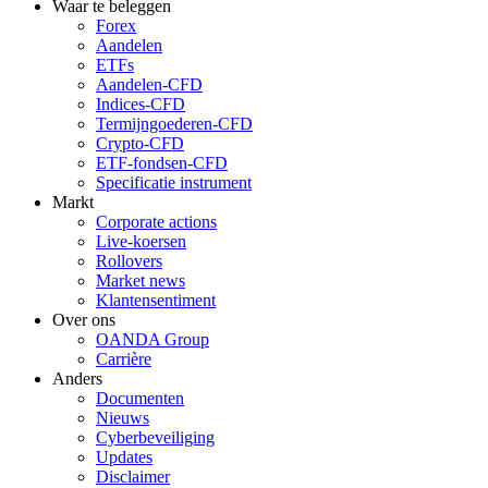
Waar te beleggen
Forex
Aandelen
ETFs
Aandelen-CFD
Indices-CFD
Termijngoederen-CFD
Crypto-CFD
ETF-fondsen-CFD
Specificatie instrument
Markt
Corporate actions
Live-koersen
Rollovers
Market news
Klantensentiment
Over ons
OANDA Group
Carrière
Anders
Documenten
Nieuws
Cyberbeveiliging
Updates
Disclaimer