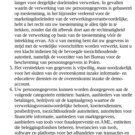
langer voor dergelijke doeleinden verwerken. In gevallen
waarin de verwerking van uw persoonsgegevens is gebaseerd
op toestemming, in het bijzonder verleend voor de
marketingdoeleinden van de verwerkingsverantwoordelijke,
hebt u het recht om uw toestemming te allen tijde in te
trekken, zonder dat dit afbreuk doet aan de rechtmatigheid
van de verwerking op basis van de toestemming vóór de
intrekking ervan. Als u van mening bent dat uw gegevens in
strijd met de wettelijke voorschriften worden verwerkt, kunt u
een klacht indienen bij de bevoegde toezichthoudende
autoriteit, namelijk de voorzitter van het Bureau voor de
bescherming van persoonsgegevens in Polen.
Het verstrekken van gegevens is vrijwillig, maar noodzakelijk
voor het sluiten van de overeenkomst inzake informatie- en
educatieve diensten en de overeenkomst inzake de demo-
account.
Uw persoonsgegevens kunnen worden doorgegeven aan de
volgende categorieën entiteiten: banken, aanbieders van snelle
betalingen, bedrijven uit de kapitaalgroep waartoe de
verwerkingsverantwoordelijke behoort, koeriersdiensten,
postbedrijven, toezichthoudende autoriteiten, autoriteiten voor
financiële informatie, aanbieders van marktgegevens,
aanbieders van tools voor fraudepreventie en AML, entiteiten
die beleggingsfondsen beheren, leveranciers van tools,
software en platforms voor het afhandelen van transacties en