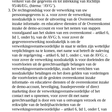
verkeer van die gegevens en tot intrekking van Richtlijn
95/46/EG, (hierna: ‘AVG’).
De rechtsgrondslag voor de verwerking van uw
persoonsgegevens is: a. voor zover de verwerking
noodzakelijk is voor de uitvoering van de Overeenkomst
inzake informatie- en educatieve diensten of de Overeenkomst
inzake de demo-account en voor het nemen van stappen
voorafgaand aan het sluiten van een overeenkomst – artikel 6,
lid 1, onder b), van de AVG; b. voor zover de
gegevensverwerking noodzakelijk is om de
verwerkingsverantwoordelijke in staat te stellen zijn wettelijke
verplichtingen na te komen, met name wat betreft de naleving
van de regelgeving – artikel 6, lid 1, onder c, van de AVG; c.
voor zover de verwerking noodzakelijk is voor doeleinden die
voortvloeien uit de gerechtvaardigde belangen van de
verwerkingsverantwoordelijke, zoals het verrichten van
noodzakelijke betalingen en het doen gelden van vorderingen
die voortvloeien uit de gesloten overeenkomst inzake
informatie- en educatieve diensten of de overeenkomst inzake
de demo-account, beveiliging, fraudepreventie of direct
marketing door de verwerkingsverantwoordelijke of het
contact met u opnemen, voor zover dit met name
gerechtvaardigd is door een van u ontvangen verzoek en de
reikwijdte van de bedrijfsactiviteiten van de
verwerkingsverantwoordelijke – artikel 6, lid 1, onder f, van