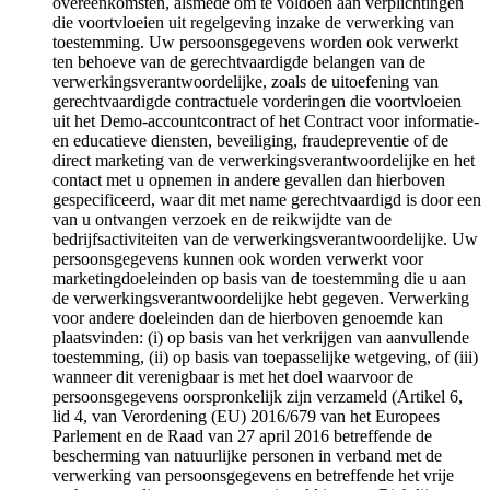
overeenkomsten, alsmede om te voldoen aan verplichtingen
die voortvloeien uit regelgeving inzake de verwerking van
toestemming. Uw persoonsgegevens worden ook verwerkt
ten behoeve van de gerechtvaardigde belangen van de
verwerkingsverantwoordelijke, zoals de uitoefening van
gerechtvaardigde contractuele vorderingen die voortvloeien
uit het Demo-accountcontract of het Contract voor informatie-
en educatieve diensten, beveiliging, fraudepreventie of de
direct marketing van de verwerkingsverantwoordelijke en het
contact met u opnemen in andere gevallen dan hierboven
gespecificeerd, waar dit met name gerechtvaardigd is door een
van u ontvangen verzoek en de reikwijdte van de
bedrijfsactiviteiten van de verwerkingsverantwoordelijke. Uw
persoonsgegevens kunnen ook worden verwerkt voor
marketingdoeleinden op basis van de toestemming die u aan
de verwerkingsverantwoordelijke hebt gegeven. Verwerking
voor andere doeleinden dan de hierboven genoemde kan
plaatsvinden: (i) op basis van het verkrijgen van aanvullende
toestemming, (ii) op basis van toepasselijke wetgeving, of (iii)
wanneer dit verenigbaar is met het doel waarvoor de
persoonsgegevens oorspronkelijk zijn verzameld (Artikel 6,
lid 4, van Verordening (EU) 2016/679 van het Europees
Parlement en de Raad van 27 april 2016 betreffende de
bescherming van natuurlijke personen in verband met de
verwerking van persoonsgegevens en betreffende het vrije