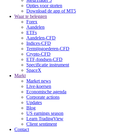
MetaTrader 5
Opties voor storten
Download de app of MT5
Waar te beleggen
Forex
Aandelen
ETFs
Aandelen-CFD
Indices-CFD
Termijngoederen-CFD
Crypto-CFD
ETF-fondsen-CFD
Specificatie instrument
SpaceX
Markt
Market news
Live-koersen
Economische agenda
Corporate actions
Updates
Blog
US earnings season
Learn TradingView
Client sentiment
Contact