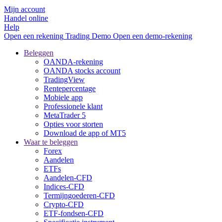
Mijn account
Handel online
Help
Open een rekening
Trading
Demo
Open een demo-rekening
Beleggen
OANDA-rekening
OANDA stocks account
TradingView
Rentepercentage
Mobiele app
Professionele klant
MetaTrader 5
Opties voor storten
Download de app of MT5
Waar te beleggen
Forex
Aandelen
ETFs
Aandelen-CFD
Indices-CFD
Termijngoederen-CFD
Crypto-CFD
ETF-fondsen-CFD