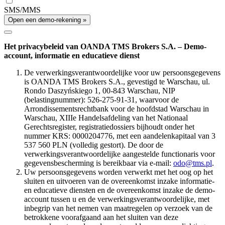
SMS/MMS
Open een demo-rekening »
Het privacybeleid van OANDA TMS Brokers S.A. – Demo-
account, informatie en educatieve dienst
De verwerkingsverantwoordelijke voor uw persoonsgegevens
is OANDA TMS Brokers S.A., gevestigd te Warschau, ul.
Rondo Daszyńskiego 1, 00-843 Warschau, NIP
(belastingnummer): 526-275-91-31, waarvoor de
Arrondissementsrechtbank voor de hoofdstad Warschau in
Warschau, XIIIe Handelsafdeling van het Nationaal
Gerechtsregister, registratiedossiers bijhoudt onder het
nummer KRS: 0000204776, met een aandelenkapitaal van 3
537 560 PLN (volledig gestort). De door de
verwerkingsverantwoordelijke aangestelde functionaris voor
gegevensbescherming is bereikbaar via e-mail:
odo@tms.pl
.
Uw persoonsgegevens worden verwerkt met het oog op het
sluiten en uitvoeren van de overeenkomst inzake informatie-
en educatieve diensten en de overeenkomst inzake de demo-
account tussen u en de verwerkingsverantwoordelijke, met
inbegrip van het nemen van maatregelen op verzoek van de
betrokkene voorafgaand aan het sluiten van deze