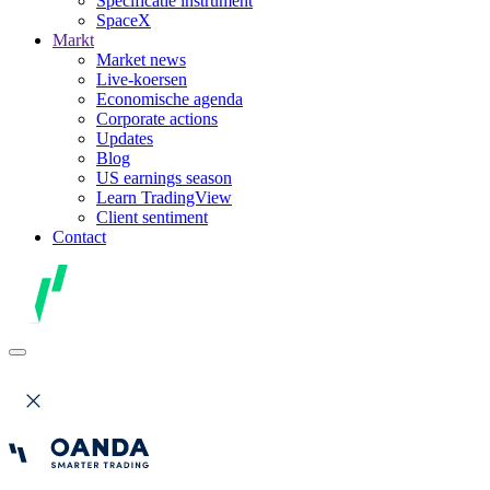
Specificatie instrument
SpaceX
Markt
Market news
Live-koersen
Economische agenda
Corporate actions
Updates
Blog
US earnings season
Learn TradingView
Client sentiment
Contact