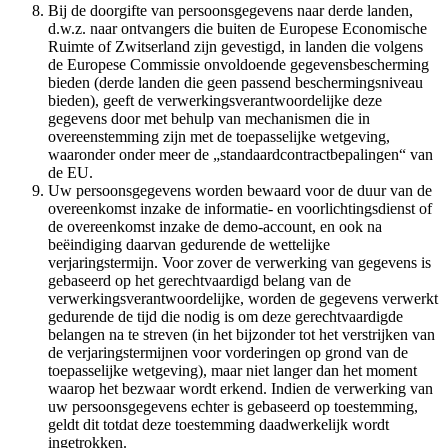
Bij de doorgifte van persoonsgegevens naar derde landen,
d.w.z. naar ontvangers die buiten de Europese Economische
Ruimte of Zwitserland zijn gevestigd, in landen die volgens
de Europese Commissie onvoldoende gegevensbescherming
bieden (derde landen die geen passend beschermingsniveau
bieden), geeft de verwerkingsverantwoordelijke deze
gegevens door met behulp van mechanismen die in
overeenstemming zijn met de toepasselijke wetgeving,
waaronder onder meer de „standaardcontractbepalingen“ van
de EU.
Uw persoonsgegevens worden bewaard voor de duur van de
overeenkomst inzake de informatie- en voorlichtingsdienst of
de overeenkomst inzake de demo-account, en ook na
beëindiging daarvan gedurende de wettelijke
verjaringstermijn. Voor zover de verwerking van gegevens is
gebaseerd op het gerechtvaardigd belang van de
verwerkingsverantwoordelijke, worden de gegevens verwerkt
gedurende de tijd die nodig is om deze gerechtvaardigde
belangen na te streven (in het bijzonder tot het verstrijken van
de verjaringstermijnen voor vorderingen op grond van de
toepasselijke wetgeving), maar niet langer dan het moment
waarop het bezwaar wordt erkend. Indien de verwerking van
uw persoonsgegevens echter is gebaseerd op toestemming,
geldt dit totdat deze toestemming daadwerkelijk wordt
ingetrokken.