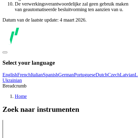
De verwerkingsverantwoordelijke zal geen gebruik maken
van geautomatiseerde besluitvorming ten aanzien van u.
Datum van de laatste update: 4 maart 2026.
Select your language
English
French
Italian
Spanish
German
Portuguese
Dutch
Czech
Latvian
L
Ukrainian
Breadcrumb
Home
Zoek naar instrumenten