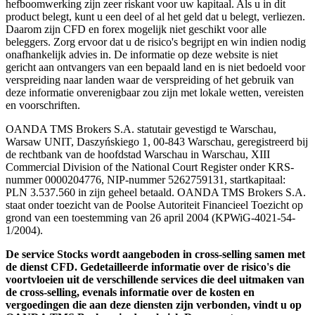
hefboomwerking zijn zeer riskant voor uw kapitaal. Als u in dit
product belegt, kunt u een deel of al het geld dat u belegt, verliezen.
Daarom zijn CFD en forex mogelijk niet geschikt voor alle
beleggers. Zorg ervoor dat u de risico's begrijpt en win indien nodig
onafhankelijk advies in. De informatie op deze website is niet
gericht aan ontvangers van een bepaald land en is niet bedoeld voor
verspreiding naar landen waar de verspreiding of het gebruik van
deze informatie onverenigbaar zou zijn met lokale wetten, vereisten
en voorschriften.
OANDA TMS Brokers S.A. statutair gevestigd te Warschau,
Warsaw UNIT, Daszyńskiego 1, 00-843 Warschau, geregistreerd bij
de rechtbank van de hoofdstad Warschau in Warschau, XIII
Commercial Division of the National Court Register onder KRS-
nummer 0000204776, NIP-nummer 5262759131, startkapitaal:
PLN 3.537.560 in zijn geheel betaald. OANDA TMS Brokers S.A.
staat onder toezicht van de Poolse Autoriteit Financieel Toezicht op
grond van een toestemming van 26 april 2004 (KPWiG-4021-54-
1/2004).
De service Stocks wordt aangeboden in cross-selling samen met
de dienst CFD. Gedetailleerde informatie over de risico's die
voortvloeien uit de verschillende services die deel uitmaken van
de cross-selling, evenals informatie over de kosten en
vergoedingen die aan deze diensten zijn verbonden, vindt u op