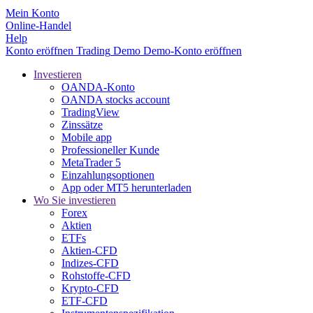
Mein Konto
Online-Handel
Help
Konto eröffnen
Trading
Demo
Demo-Konto eröffnen
Investieren
OANDA-Konto
OANDA stocks account
TradingView
Zinssätze
Mobile app
Professioneller Kunde
MetaTrader 5
Einzahlungsoptionen
App oder MT5 herunterladen
Wo Sie investieren
Forex
Aktien
ETFs
Aktien-CFD
Indizes-CFD
Rohstoffe-CFD
Krypto-CFD
ETF-CFD