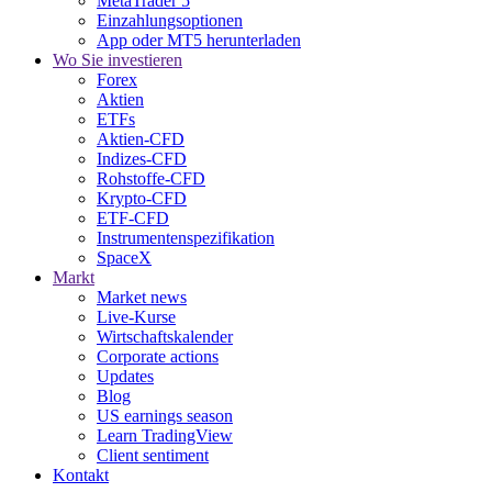
MetaTrader 5
Einzahlungsoptionen
App oder MT5 herunterladen
Wo Sie investieren
Forex
Aktien
ETFs
Aktien-CFD
Indizes-CFD
Rohstoffe-CFD
Krypto-CFD
ETF-CFD
Instrumentenspezifikation
SpaceX
Markt
Market news
Live-Kurse
Wirtschaftskalender
Corporate actions
Updates
Blog
US earnings season
Learn TradingView
Client sentiment
Kontakt