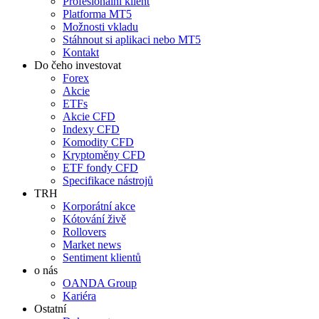
Profesionální klient
Platforma MT5
Možnosti vkladu
Stáhnout si aplikaci nebo MT5
Kontakt
Do čeho investovat
Forex
Akcie
ETFs
Akcie CFD
Indexy CFD
Komodity CFD
Kryptoměny CFD
ETF fondy CFD
Specifikace nástrojů
TRH
Korporátní akce
Kótování živě
Rollovers
Market news
Sentiment klientů
o nás
OANDA Group
Kariéra
Ostatní