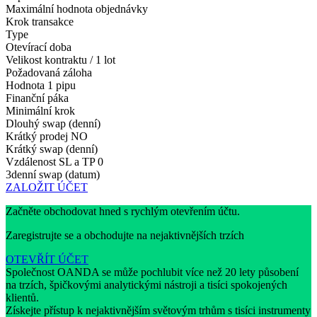
Maximální hodnota objednávky
Krok transakce
Type
Otevírací doba
Velikost kontraktu / 1 lot
Požadovaná záloha
Hodnota 1 pipu
Finanční páka
Minimální krok
Dlouhý swap (denní)
Krátký prodej
NO
Krátký swap (denní)
Vzdálenost SL a TP
0
3denní swap (datum)
ZALOŽIT ÚČET
Začněte obchodovat hned s rychlým otevřením účtu.
Zaregistrujte se a obchodujte na nejaktivnějších trzích
OTEVŘÍT ÚČET
Společnost OANDA se může pochlubit více než 20 lety působení
na trzích, špičkovými analytickými nástroji a tisíci spokojených
klientů.
Získejte přístup k nejaktivnějším světovým trhům s tisíci instrumenty