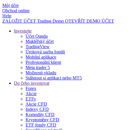
Můj účet
Obchod online
Help
ZALOŽIT ÚČET
Trading
Demo
OTEVŘÍT DEMO ÚČET
Investujte
Účet Oanda
Makléřský účet
TradingView
Úroková sazba fondů
Mobilní aplikace
Profesionální klient
Meta trader 5
Možnosti vkladu
Stáhnout si aplikaci nebo MT5
Do čeho investovat
Forex
Akcie
ETFs
Akcie CFD
Indexy CFD
Komodity CFD
Kryptoměny CFD
ETF fondy CFD