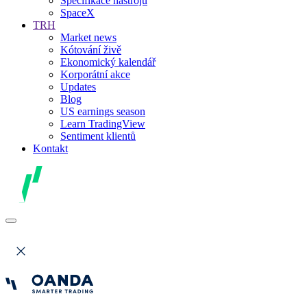
Specifikace nástrojů
SpaceX
TRH
Market news
Kótování živě
Ekonomický kalendář
Korporátní akce
Updates
Blog
US earnings season
Learn TradingView
Sentiment klientů
Kontakt