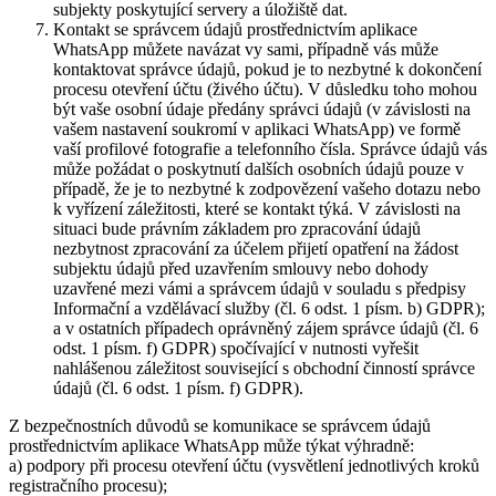
subjekty poskytující servery a úložiště dat.
Kontakt se správcem údajů prostřednictvím aplikace
WhatsApp můžete navázat vy sami, případně vás může
kontaktovat správce údajů, pokud je to nezbytné k dokončení
procesu otevření účtu (živého účtu). V důsledku toho mohou
být vaše osobní údaje předány správci údajů (v závislosti na
vašem nastavení soukromí v aplikaci WhatsApp) ve formě
vaší profilové fotografie a telefonního čísla. Správce údajů vás
může požádat o poskytnutí dalších osobních údajů pouze v
případě, že je to nezbytné k zodpovězení vašeho dotazu nebo
k vyřízení záležitosti, které se kontakt týká. V závislosti na
situaci bude právním základem pro zpracování údajů
nezbytnost zpracování za účelem přijetí opatření na žádost
subjektu údajů před uzavřením smlouvy nebo dohody
uzavřené mezi vámi a správcem údajů v souladu s předpisy
Informační a vzdělávací služby (čl. 6 odst. 1 písm. b) GDPR);
a v ostatních případech oprávněný zájem správce údajů (čl. 6
odst. 1 písm. f) GDPR) spočívající v nutnosti vyřešit
nahlášenou záležitost související s obchodní činností správce
údajů (čl. 6 odst. 1 písm. f) GDPR).
Z bezpečnostních důvodů se komunikace se správcem údajů
prostřednictvím aplikace WhatsApp může týkat výhradně:
a) podpory při procesu otevření účtu (vysvětlení jednotlivých kroků
registračního procesu);