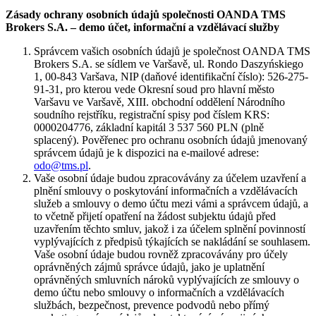
Zásady ochrany osobních údajů společnosti OANDA TMS
Brokers S.A. – demo účet, informační a vzdělávací služby
Správcem vašich osobních údajů je společnost OANDA TMS
Brokers S.A. se sídlem ve Varšavě, ul. Rondo Daszyńskiego
1, 00-843 Varšava, NIP (daňové identifikační číslo): 526-275-
91-31, pro kterou vede Okresní soud pro hlavní město
Varšavu ve Varšavě, XIII. obchodní oddělení Národního
soudního rejstříku, registrační spisy pod číslem KRS:
0000204776, základní kapitál 3 537 560 PLN (plně
splacený). Pověřenec pro ochranu osobních údajů jmenovaný
správcem údajů je k dispozici na e-mailové adrese:
odo@tms.pl
.
Vaše osobní údaje budou zpracovávány za účelem uzavření a
plnění smlouvy o poskytování informačních a vzdělávacích
služeb a smlouvy o demo účtu mezi vámi a správcem údajů, a
to včetně přijetí opatření na žádost subjektu údajů před
uzavřením těchto smluv, jakož i za účelem splnění povinností
vyplývajících z předpisů týkajících se nakládání se souhlasem.
Vaše osobní údaje budou rovněž zpracovávány pro účely
oprávněných zájmů správce údajů, jako je uplatnění
oprávněných smluvních nároků vyplývajících ze smlouvy o
demo účtu nebo smlouvy o informačních a vzdělávacích
službách, bezpečnost, prevence podvodů nebo přímý