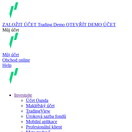
ZALOŽIT ÚČET
Trading
Demo
OTEVŘÍT DEMO ÚČET
Můj účet
Můj účet
Obchod online
Help
Investujte
Účet Oanda
Makléřský účet
TradingView
Úroková sazba fondů
Mobilní aplikace
Profesionální klient