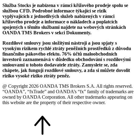
Služba Stocks je nabízena v rámci křížového prodeje spolu se
službou CFD. Podrobné informace týkající se rizik
vyplývajících z jednotlivých služeb nabízených v rámci
křížového prodeje a informace o nákladech a poplatcích
spojených s těmito službami najdete na webových stránkách
OANDA TMS Brokers v sekci Dokumenty.
Rozdílové smlouvy jsou složitými nástroji a jsou spjaty s
vysokým rizikem rychlé ztráty peněžních prostředků z důvodu
finančního pákového efektu. 76% účtů maloobchodních
investorů zaznamenává v důsledku obchodování s rozdílovými
smlouvami u tohoto dodavatele ztráty. Zamyslete se, zda
chápete, jak fungují rozdílové smlouvy, a zda si můžete dovolit
riziko vysoké riziko ztráty peněz.
@ Copyright 2026 OANDA TMS Brokers S.A. All rights reserved.
“OANDA”, “fxTrade” and OANDA’s “fx” family of trademarks are
owned by OANDA Corporation. All other trademarks appearing on
this website are the property of their respective owner.