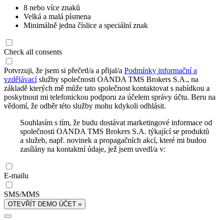
8 nebo více znaků
Velká a malá písmena
Minimálně jedna číslice a speciální znak
Check all consents
Potvrzuji, že jsem si přečetl/a a přijal/a
Podmínky informační a
vzdělávací
služby společnosti OANDA TMS Brokers S.A., na
základě kterých mě může tato společnost kontaktovat s nabídkou a
poskytnout mi telefonickou podporu za účelem správy účtu. Beru na
vědomí, že odběr této služby mohu kdykoli odhlásit.
Souhlasím s tím, že budu dostávat marketingové informace od
společnosti OANDA TMS Brokers S.A. týkající se produktů
a služeb, např. novinek a propagačních akcí, které mi budou
zasílány na kontaktní údaje, jež jsem uvedl/a v:
E-mailu
SMS/MMS
OTEVŘÍT DEMO ÚČET »