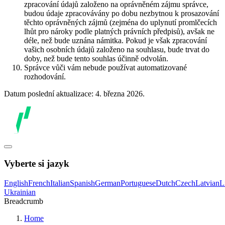
zpracování údajů založeno na oprávněném zájmu správce,
budou údaje zpracovávány po dobu nezbytnou k prosazování
těchto oprávněných zájmů (zejména do uplynutí promlčecích
lhůt pro nároky podle platných právních předpisů), avšak ne
déle, než bude uznána námitka. Pokud je však zpracování
vašich osobních údajů založeno na souhlasu, bude trvat do
doby, než bude tento souhlas účinně odvolán.
Správce vůči vám nebude používat automatizované
rozhodování.
Datum poslední aktualizace: 4. března 2026.
Vyberte si jazyk
English
French
Italian
Spanish
German
Portuguese
Dutch
Czech
Latvian
L
Ukrainian
Breadcrumb
Home