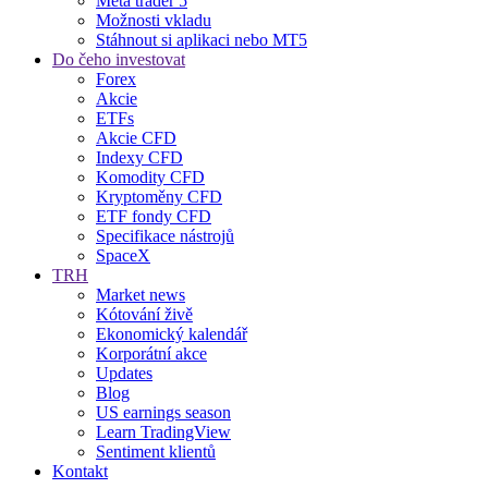
Meta trader 5
Možnosti vkladu
Stáhnout si aplikaci nebo MT5
Do čeho investovat
Forex
Akcie
ETFs
Akcie CFD
Indexy CFD
Komodity CFD
Kryptoměny CFD
ETF fondy CFD
Specifikace nástrojů
SpaceX
TRH
Market news
Kótování živě
Ekonomický kalendář
Korporátní akce
Updates
Blog
US earnings season
Learn TradingView
Sentiment klientů
Kontakt