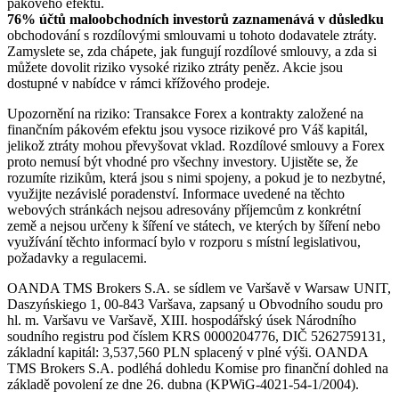
pákového efektu.
76% účtů maloobchodních investorů zaznamenává v důsledku
obchodování s rozdílovými smlouvami u tohoto dodavatele ztráty.
Zamyslete se, zda chápete, jak fungují rozdílové smlouvy, a zda si
můžete dovolit riziko vysoké riziko ztráty peněz. Akcie jsou
dostupné v nabídce v rámci křížového prodeje.
Upozornění na riziko: Transakce Forex a kontrakty založené na
finančním pákovém efektu jsou vysoce rizikové pro Váš kapitál,
jelikož ztráty mohou převyšovat vklad. Rozdílové smlouvy a Forex
proto nemusí být vhodné pro všechny investory. Ujistěte se, že
rozumíte rizikům, která jsou s nimi spojeny, a pokud je to nezbytné,
využijte nezávislé poradenství. Informace uvedené na těchto
webových stránkách nejsou adresovány příjemcům z konkrétní
země a nejsou určeny k šíření ve státech, ve kterých by šíření nebo
využívání těchto informací bylo v rozporu s místní legislativou,
požadavky a regulacemi.
OANDA TMS Brokers S.A. se sídlem ve Varšavě v Warsaw UNIT,
Daszyńskiego 1, 00-843 Varšava, zapsaný u Obvodního soudu pro
hl. m. Varšavu ve Varšavě, XIII. hospodářský úsek Národního
soudního registru pod číslem KRS 0000204776, DIČ 5262759131,
základní kapitál: 3,537,560 PLN splacený v plné výši. OANDA
TMS Brokers S.A. podléhá dohledu Komise pro finanční dohled na
základě povolení ze dne 26. dubna (KPWiG-4021-54-1/2004).