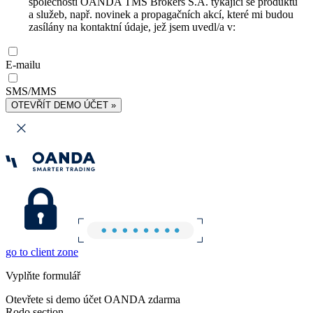
společnosti OANDA TMS Brokers S.A. týkající se produktů
a služeb, např. novinek a propagačních akcí, které mi budou
zasílány na kontaktní údaje, jež jsem uvedl/a v:
E-mailu
SMS/MMS
OTEVŘÍT DEMO ÚČET »
go to client zone
Vyplňte formulář
Otevřete si demo účet OANDA zdarma
Rodo section