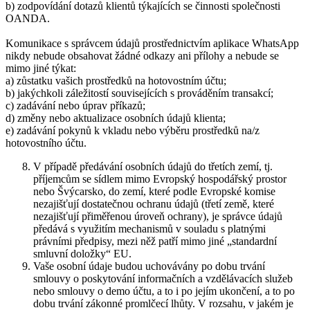
b) zodpovídání dotazů klientů týkajících se činnosti společnosti
OANDA.
Komunikace s správcem údajů prostřednictvím aplikace WhatsApp
nikdy nebude obsahovat žádné odkazy ani přílohy a nebude se
mimo jiné týkat:
a) zůstatku vašich prostředků na hotovostním účtu;
b) jakýchkoli záležitostí souvisejících s prováděním transakcí;
c) zadávání nebo úprav příkazů;
d) změny nebo aktualizace osobních údajů klienta;
e) zadávání pokynů k vkladu nebo výběru prostředků na/z
hotovostního účtu.
V případě předávání osobních údajů do třetích zemí, tj.
příjemcům se sídlem mimo Evropský hospodářský prostor
nebo Švýcarsko, do zemí, které podle Evropské komise
nezajišťují dostatečnou ochranu údajů (třetí země, které
nezajišťují přiměřenou úroveň ochrany), je správce údajů
předává s využitím mechanismů v souladu s platnými
právními předpisy, mezi něž patří mimo jiné „standardní
smluvní doložky“ EU.
Vaše osobní údaje budou uchovávány po dobu trvání
smlouvy o poskytování informačních a vzdělávacích služeb
nebo smlouvy o demo účtu, a to i po jejím ukončení, a to po
dobu trvání zákonné promlčecí lhůty. V rozsahu, v jakém je