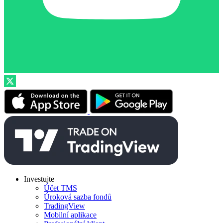
Investujte
Účet TMS
Úroková sazba fondů
TradingView
Mobilní aplikace