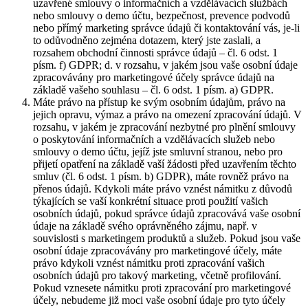
uzavřené smlouvy o informačních a vzdělávacích službách
nebo smlouvy o demo účtu, bezpečnost, prevence podvodů
nebo přímý marketing správce údajů či kontaktování vás, je-li
to odůvodněno zejména dotazem, který jste zaslali, a
rozsahem obchodní činnosti správce údajů – čl. 6 odst. 1
písm. f) GDPR; d. v rozsahu, v jakém jsou vaše osobní údaje
zpracovávány pro marketingové účely správce údajů na
základě vašeho souhlasu – čl. 6 odst. 1 písm. a) GDPR.
Máte právo na přístup ke svým osobním údajům, právo na
jejich opravu, výmaz a právo na omezení zpracování údajů. V
rozsahu, v jakém je zpracování nezbytné pro plnění smlouvy
o poskytování informačních a vzdělávacích služeb nebo
smlouvy o demo účtu, jejíž jste smluvní stranou, nebo pro
přijetí opatření na základě vaší žádosti před uzavřením těchto
smluv (čl. 6 odst. 1 písm. b) GDPR), máte rovněž právo na
přenos údajů. Kdykoli máte právo vznést námitku z důvodů
týkajících se vaší konkrétní situace proti použití vašich
osobních údajů, pokud správce údajů zpracovává vaše osobní
údaje na základě svého oprávněného zájmu, např. v
souvislosti s marketingem produktů a služeb. Pokud jsou vaše
osobní údaje zpracovávány pro marketingové účely, máte
právo kdykoli vznést námitku proti zpracování vašich
osobních údajů pro takový marketing, včetně profilování.
Pokud vznesete námitku proti zpracování pro marketingové
účely, nebudeme již moci vaše osobní údaje pro tyto účely