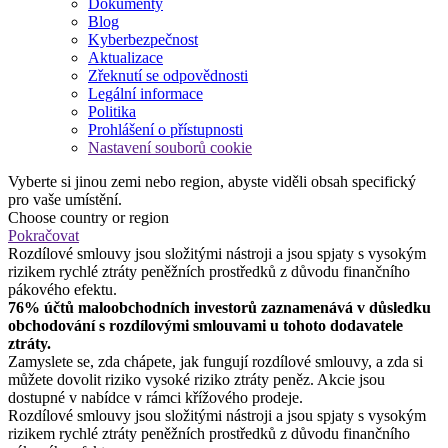
Dokumenty
Blog
Kyberbezpečnost
Aktualizace
Zřeknutí se odpovědnosti
Legální informace
Politika
Prohlášení o přístupnosti
Nastavení souborů cookie
Vyberte si jinou zemi nebo region, abyste viděli obsah specifický
pro vaše umístění.
Choose country or region
Pokračovat
Rozdílové smlouvy jsou složitými nástroji a jsou spjaty s vysokým
rizikem rychlé ztráty peněžních prostředků z důvodu finančního
pákového efektu.
76% účtů maloobchodních investorů zaznamenává v důsledku
obchodování s rozdílovými smlouvami u tohoto dodavatele
ztráty.
Zamyslete se, zda chápete, jak fungují rozdílové smlouvy, a zda si
můžete dovolit riziko vysoké riziko ztráty peněz. Akcie jsou
dostupné v nabídce v rámci křížového prodeje.
Rozdílové smlouvy jsou složitými nástroji a jsou spjaty s vysokým
rizikem rychlé ztráty peněžních prostředků z důvodu finančního