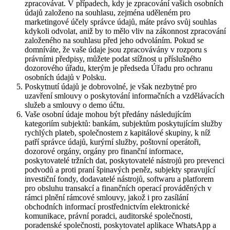
zpracovávat. V případech, kdy je zpracování vašich osobních
údajů založeno na souhlasu, zejména uděleném pro
marketingové účely správce údajů, máte právo svůj souhlas
kdykoli odvolat, aniž by to mělo vliv na zákonnost zpracování
založeného na souhlasu před jeho odvoláním. Pokud se
domníváte, že vaše údaje jsou zpracovávány v rozporu s
právními předpisy, můžete podat stížnost u příslušného
dozorového úřadu, kterým je předseda Úřadu pro ochranu
osobních údajů v Polsku.
Poskytnutí údajů je dobrovolné, je však nezbytné pro
uzavření smlouvy o poskytování informačních a vzdělávacích
služeb a smlouvy o demo účtu.
Vaše osobní údaje mohou být předány následujícím
kategoriím subjektů: bankám, subjektům poskytujícím služby
rychlých plateb, společnostem z kapitálové skupiny, k níž
patří správce údajů, kurýrní služby, poštovní operátoři,
dozorové orgány, orgány pro finanční informace,
poskytovatelé tržních dat, poskytovatelé nástrojů pro prevenci
podvodů a proti praní špinavých peněz, subjekty spravující
investiční fondy, dodavatelé nástrojů, softwaru a platforem
pro obsluhu transakcí a finančních operací prováděných v
rámci plnění rámcové smlouvy, jakož i pro zasílání
obchodních informací prostřednictvím elektronické
komunikace, právní poradci, auditorské společnosti,
poradenské společnosti, poskytovatel aplikace WhatsApp a