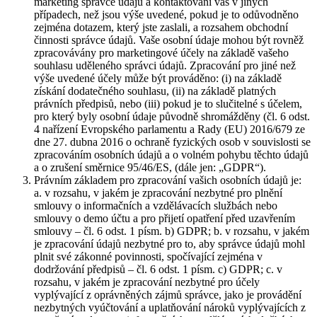
marketing správce údajů a kontaktování vás v jiných
případech, než jsou výše uvedené, pokud je to odůvodněno
zejména dotazem, který jste zaslali, a rozsahem obchodní
činnosti správce údajů. Vaše osobní údaje mohou být rovněž
zpracovávány pro marketingové účely na základě vašeho
souhlasu uděleného správci údajů. Zpracování pro jiné než
výše uvedené účely může být prováděno: (i) na základě
získání dodatečného souhlasu, (ii) na základě platných
právních předpisů, nebo (iii) pokud je to slučitelné s účelem,
pro který byly osobní údaje původně shromážděny (čl. 6 odst.
4 nařízení Evropského parlamentu a Rady (EU) 2016/679 ze
dne 27. dubna 2016 o ochraně fyzických osob v souvislosti se
zpracováním osobních údajů a o volném pohybu těchto údajů
a o zrušení směrnice 95/46/ES, (dále jen: „GDPR“).
Právním základem pro zpracování vašich osobních údajů je:
a. v rozsahu, v jakém je zpracování nezbytné pro plnění
smlouvy o informačních a vzdělávacích službách nebo
smlouvy o demo účtu a pro přijetí opatření před uzavřením
smlouvy – čl. 6 odst. 1 písm. b) GDPR; b. v rozsahu, v jakém
je zpracování údajů nezbytné pro to, aby správce údajů mohl
plnit své zákonné povinnosti, spočívající zejména v
dodržování předpisů – čl. 6 odst. 1 písm. c) GDPR; c. v
rozsahu, v jakém je zpracování nezbytné pro účely
vyplývající z oprávněných zájmů správce, jako je provádění
nezbytných vyúčtování a uplatňování nároků vyplývajících z