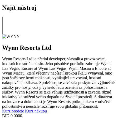
Najít nástroj
Wynn Resorts Ltd
Wynn Resorts Ltd je přední developer, vlastník a provozovatel
luxusních resortů a kasin. Jeho působivé portfolio zahrnuje Wynn
Las Vegas, Encore at Wynn Las Vegas, Wynn Macau a Encore at
Wynn Macau, které všechny nabízejí širokou škálu vybavení, jako
jsou špičkové herní možnosti, vynikající stravování, luxusní
nakupování a zábava. Společnost se zavázala poskytovat výjimečné
zážitky pro hosty, což jí vyneslo řadu ocenění za pohostinnost a
služby. Wynn Resorts se také věnuje udržitelnosti a zavedla různé
iniciativy ke snížení svého dopadu na životní prostředí. S důrazem
na inovace a dokonalost je Wynn Resorts průkopníkem v odvětví
pohostinství a neustále rozšiřuje svou globální přítomnost.
Kurz prodeje
Kurz nákupu
BID
0.0000