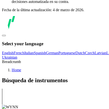
decisiones automatizada en su contra.
Fecha de la última actualización: 4 de marzo de 2026.
Select your language
English
French
Italian
Spanish
German
Portuguese
Dutch
Czech
Latvian
L
Ukrainian
Breadcrumb
Home
Búsqueda de instrumentos