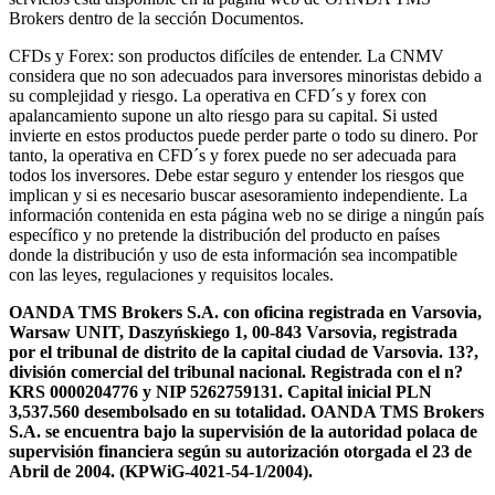
Brokers dentro de la sección Documentos.
CFDs y Forex: son productos difíciles de entender. La CNMV
considera que no son adecuados para inversores minoristas debido a
su complejidad y riesgo. La operativa en CFD´s y forex con
apalancamiento supone un alto riesgo para su capital. Si usted
invierte en estos productos puede perder parte o todo su dinero. Por
tanto, la operativa en CFD´s y forex puede no ser adecuada para
todos los inversores. Debe estar seguro y entender los riesgos que
implican y si es necesario buscar asesoramiento independiente. La
información contenida en esta página web no se dirige a ningún país
específico y no pretende la distribución del producto en países
donde la distribución y uso de esta información sea incompatible
con las leyes, regulaciones y requisitos locales.
OANDA TMS Brokers S.A. con oficina registrada en Varsovia,
Warsaw UNIT, Daszyńskiego 1, 00-843 Varsovia, registrada
por el tribunal de distrito de la capital ciudad de Varsovia. 13?,
división comercial del tribunal nacional. Registrada con el n?
KRS 0000204776 y NIP 5262759131. Capital inicial PLN
3,537.560 desembolsado en su totalidad. OANDA TMS Brokers
S.A. se encuentra bajo la supervisión de la autoridad polaca de
supervisión financiera según su autorización otorgada el 23 de
Abril de 2004. (KPWiG-4021-54-1/2004).