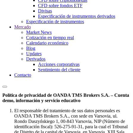
CFD sobre criptomonedas
CFD sobre fondos ETF
Divisas
Especificación de instrumentos derivados
Especificación de instrumentos
Mercado
Market News
Cotización en tiempo real
Calendario económico
Blog
Updates
Derivados
Acciones corporativas
Sentimiento del cliente
Contacto
Política de privacidad de OANDA TMS Brokers S.A. – Cuenta
demo, información y servicio educativo
El responsable del tratamiento de sus datos personales es
OANDA TMS Brokers S.A., con sede en Varsovia, ul.
Rondo Daszyńskiego 1, 00-843 Varsovia, NIP (Número de
identificación fiscal): 526-275-91-31, para la cual el Tribunal
de Distrito de la capital de Varsovia, en Varsovia, XIII Sala