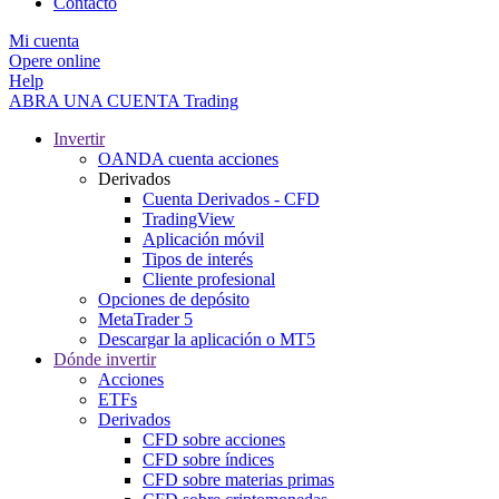
Contacto
Mi cuenta
Opere online
Help
ABRA UNA CUENTA
Trading
Invertir
OANDA cuenta acciones
Derivados
Cuenta Derivados - CFD
TradingView
Aplicación móvil
Tipos de interés
Cliente profesional
Opciones de depósito
MetaTrader 5
Descargar la aplicación o MT5
Dónde invertir
Acciones
ETFs
Derivados
CFD sobre acciones
CFD sobre índices
CFD sobre materias primas