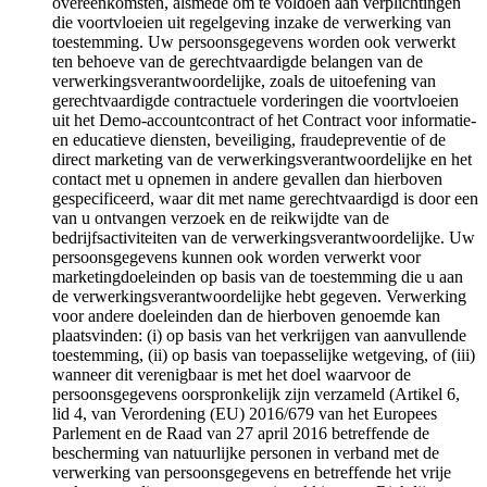
overeenkomsten, alsmede om te voldoen aan verplichtingen
die voortvloeien uit regelgeving inzake de verwerking van
toestemming. Uw persoonsgegevens worden ook verwerkt
ten behoeve van de gerechtvaardigde belangen van de
verwerkingsverantwoordelijke, zoals de uitoefening van
gerechtvaardigde contractuele vorderingen die voortvloeien
uit het Demo-accountcontract of het Contract voor informatie-
en educatieve diensten, beveiliging, fraudepreventie of de
direct marketing van de verwerkingsverantwoordelijke en het
contact met u opnemen in andere gevallen dan hierboven
gespecificeerd, waar dit met name gerechtvaardigd is door een
van u ontvangen verzoek en de reikwijdte van de
bedrijfsactiviteiten van de verwerkingsverantwoordelijke. Uw
persoonsgegevens kunnen ook worden verwerkt voor
marketingdoeleinden op basis van de toestemming die u aan
de verwerkingsverantwoordelijke hebt gegeven. Verwerking
voor andere doeleinden dan de hierboven genoemde kan
plaatsvinden: (i) op basis van het verkrijgen van aanvullende
toestemming, (ii) op basis van toepasselijke wetgeving, of (iii)
wanneer dit verenigbaar is met het doel waarvoor de
persoonsgegevens oorspronkelijk zijn verzameld (Artikel 6,
lid 4, van Verordening (EU) 2016/679 van het Europees
Parlement en de Raad van 27 april 2016 betreffende de
bescherming van natuurlijke personen in verband met de
verwerking van persoonsgegevens en betreffende het vrije