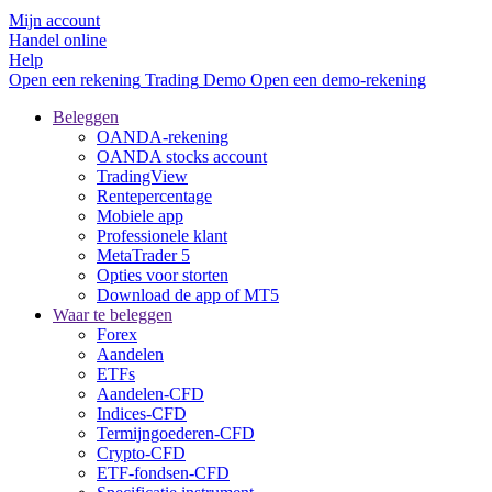
Mijn account
Handel online
Help
Open een rekening
Trading
Demo
Open een demo-rekening
Beleggen
OANDA-rekening
OANDA stocks account
TradingView
Rentepercentage
Mobiele app
Professionele klant
MetaTrader 5
Opties voor storten
Download de app of MT5
Waar te beleggen
Forex
Aandelen
ETFs
Aandelen-CFD
Indices-CFD
Termijngoederen-CFD
Crypto-CFD
ETF-fondsen-CFD