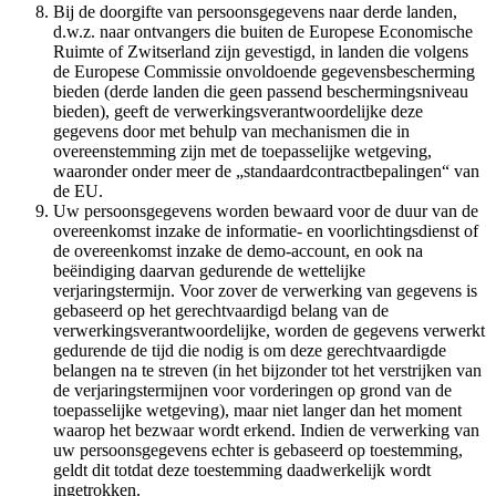
Bij de doorgifte van persoonsgegevens naar derde landen,
d.w.z. naar ontvangers die buiten de Europese Economische
Ruimte of Zwitserland zijn gevestigd, in landen die volgens
de Europese Commissie onvoldoende gegevensbescherming
bieden (derde landen die geen passend beschermingsniveau
bieden), geeft de verwerkingsverantwoordelijke deze
gegevens door met behulp van mechanismen die in
overeenstemming zijn met de toepasselijke wetgeving,
waaronder onder meer de „standaardcontractbepalingen“ van
de EU.
Uw persoonsgegevens worden bewaard voor de duur van de
overeenkomst inzake de informatie- en voorlichtingsdienst of
de overeenkomst inzake de demo-account, en ook na
beëindiging daarvan gedurende de wettelijke
verjaringstermijn. Voor zover de verwerking van gegevens is
gebaseerd op het gerechtvaardigd belang van de
verwerkingsverantwoordelijke, worden de gegevens verwerkt
gedurende de tijd die nodig is om deze gerechtvaardigde
belangen na te streven (in het bijzonder tot het verstrijken van
de verjaringstermijnen voor vorderingen op grond van de
toepasselijke wetgeving), maar niet langer dan het moment
waarop het bezwaar wordt erkend. Indien de verwerking van
uw persoonsgegevens echter is gebaseerd op toestemming,
geldt dit totdat deze toestemming daadwerkelijk wordt
ingetrokken.