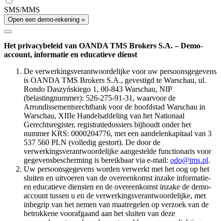
SMS/MMS
Open een demo-rekening »
Het privacybeleid van OANDA TMS Brokers S.A. – Demo-
account, informatie en educatieve dienst
De verwerkingsverantwoordelijke voor uw persoonsgegevens
is OANDA TMS Brokers S.A., gevestigd te Warschau, ul.
Rondo Daszyńskiego 1, 00-843 Warschau, NIP
(belastingnummer): 526-275-91-31, waarvoor de
Arrondissementsrechtbank voor de hoofdstad Warschau in
Warschau, XIIIe Handelsafdeling van het Nationaal
Gerechtsregister, registratiedossiers bijhoudt onder het
nummer KRS: 0000204776, met een aandelenkapitaal van 3
537 560 PLN (volledig gestort). De door de
verwerkingsverantwoordelijke aangestelde functionaris voor
gegevensbescherming is bereikbaar via e-mail:
odo@tms.pl
.
Uw persoonsgegevens worden verwerkt met het oog op het
sluiten en uitvoeren van de overeenkomst inzake informatie-
en educatieve diensten en de overeenkomst inzake de demo-
account tussen u en de verwerkingsverantwoordelijke, met
inbegrip van het nemen van maatregelen op verzoek van de
betrokkene voorafgaand aan het sluiten van deze