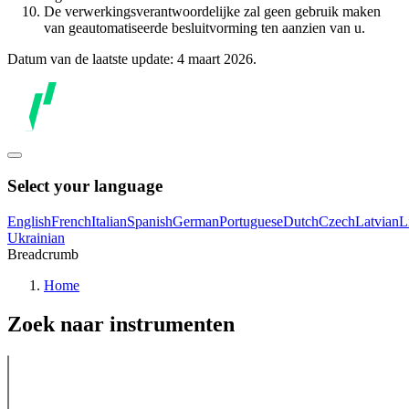
De verwerkingsverantwoordelijke zal geen gebruik maken
van geautomatiseerde besluitvorming ten aanzien van u.
Datum van de laatste update: 4 maart 2026.
Select your language
English
French
Italian
Spanish
German
Portuguese
Dutch
Czech
Latvian
L
Ukrainian
Breadcrumb
Home
Zoek naar instrumenten