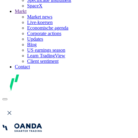
Specificatie instrument
SpaceX
Markt
Market news
Live-koersen
Economische agenda
Corporate actions
Updates
Blog
US earnings season
Learn TradingView
Client sentiment
Contact