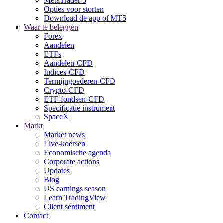
MetaTrader 5
Opties voor storten
Download de app of MT5
Waar te beleggen
Forex
Aandelen
ETFs
Aandelen-CFD
Indices-CFD
Termijngoederen-CFD
Crypto-CFD
ETF-fondsen-CFD
Specificatie instrument
SpaceX
Markt
Market news
Live-koersen
Economische agenda
Corporate actions
Updates
Blog
US earnings season
Learn TradingView
Client sentiment
Contact