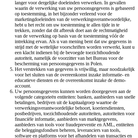
langer voor dergelijke doeleinden verwerken. In gevallen
waarin de verwerking van uw persoonsgegevens is gebaseerd
op toestemming, in het bijzonder verleend voor de
marketingdoeleinden van de verwerkingsverantwoordelijke,
hebt u het recht om uw toestemming te allen tijde in te
trekken, zonder dat dit afbreuk doet aan de rechtmatigheid
van de verwerking op basis van de toestemming vóór de
intrekking ervan. Als u van mening bent dat uw gegevens in
strijd met de wettelijke voorschriften worden verwerkt, kunt u
een klacht indienen bij de bevoegde toezichthoudende
autoriteit, namelijk de voorzitter van het Bureau voor de
bescherming van persoonsgegevens in Polen.
Het verstrekken van gegevens is vrijwillig, maar noodzakelijk
voor het sluiten van de overeenkomst inzake informatie- en
educatieve diensten en de overeenkomst inzake de demo-
account.
Uw persoonsgegevens kunnen worden doorgegeven aan de
volgende categorieën entiteiten: banken, aanbieders van snelle
betalingen, bedrijven uit de kapitaalgroep waartoe de
verwerkingsverantwoordelijke behoort, koeriersdiensten,
postbedrijven, toezichthoudende autoriteiten, autoriteiten voor
financiële informatie, aanbieders van marktgegevens,
aanbieders van tools voor fraudepreventie en AML, entiteiten
die beleggingsfondsen beheren, leveranciers van tools,
software en platforms voor het afhandelen van transacties en