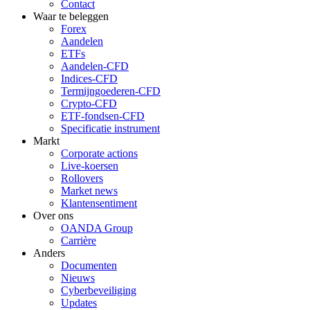
Contact
Waar te beleggen
Forex
Aandelen
ETFs
Aandelen-CFD
Indices-CFD
Termijngoederen-CFD
Crypto-CFD
ETF-fondsen-CFD
Specificatie instrument
Markt
Corporate actions
Live-koersen
Rollovers
Market news
Klantensentiment
Over ons
OANDA Group
Carrière
Anders
Documenten
Nieuws
Cyberbeveiliging
Updates