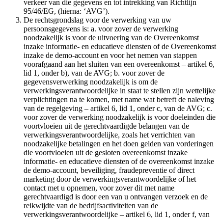
verkeer van die gegevens en tot intrekking van Richtlijn
95/46/EG, (hierna: ‘AVG’).
De rechtsgrondslag voor de verwerking van uw
persoonsgegevens is: a. voor zover de verwerking
noodzakelijk is voor de uitvoering van de Overeenkomst
inzake informatie- en educatieve diensten of de Overeenkomst
inzake de demo-account en voor het nemen van stappen
voorafgaand aan het sluiten van een overeenkomst – artikel 6,
lid 1, onder b), van de AVG; b. voor zover de
gegevensverwerking noodzakelijk is om de
verwerkingsverantwoordelijke in staat te stellen zijn wettelijke
verplichtingen na te komen, met name wat betreft de naleving
van de regelgeving – artikel 6, lid 1, onder c, van de AVG; c.
voor zover de verwerking noodzakelijk is voor doeleinden die
voortvloeien uit de gerechtvaardigde belangen van de
verwerkingsverantwoordelijke, zoals het verrichten van
noodzakelijke betalingen en het doen gelden van vorderingen
die voortvloeien uit de gesloten overeenkomst inzake
informatie- en educatieve diensten of de overeenkomst inzake
de demo-account, beveiliging, fraudepreventie of direct
marketing door de verwerkingsverantwoordelijke of het
contact met u opnemen, voor zover dit met name
gerechtvaardigd is door een van u ontvangen verzoek en de
reikwijdte van de bedrijfsactiviteiten van de
verwerkingsverantwoordelijke – artikel 6, lid 1, onder f, van