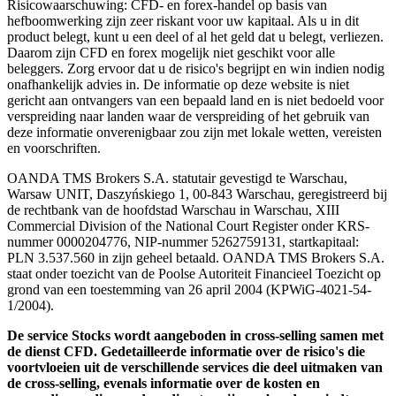
Risicowaarschuwing: CFD- en forex-handel op basis van
hefboomwerking zijn zeer riskant voor uw kapitaal. Als u in dit
product belegt, kunt u een deel of al het geld dat u belegt, verliezen.
Daarom zijn CFD en forex mogelijk niet geschikt voor alle
beleggers. Zorg ervoor dat u de risico's begrijpt en win indien nodig
onafhankelijk advies in. De informatie op deze website is niet
gericht aan ontvangers van een bepaald land en is niet bedoeld voor
verspreiding naar landen waar de verspreiding of het gebruik van
deze informatie onverenigbaar zou zijn met lokale wetten, vereisten
en voorschriften.
OANDA TMS Brokers S.A. statutair gevestigd te Warschau,
Warsaw UNIT, Daszyńskiego 1, 00-843 Warschau, geregistreerd bij
de rechtbank van de hoofdstad Warschau in Warschau, XIII
Commercial Division of the National Court Register onder KRS-
nummer 0000204776, NIP-nummer 5262759131, startkapitaal:
PLN 3.537.560 in zijn geheel betaald. OANDA TMS Brokers S.A.
staat onder toezicht van de Poolse Autoriteit Financieel Toezicht op
grond van een toestemming van 26 april 2004 (KPWiG-4021-54-
1/2004).
De service Stocks wordt aangeboden in cross-selling samen met
de dienst CFD. Gedetailleerde informatie over de risico's die
voortvloeien uit de verschillende services die deel uitmaken van
de cross-selling, evenals informatie over de kosten en