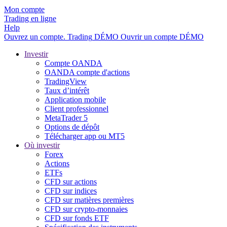
Mon compte
Trading en ligne
Help
Ouvrez un compte.
Trading
DÉMO
Ouvrir un compte DÉMO
Investir
Compte OANDA
OANDA compte d'actions
TradingView
Taux d’intérêt
Application mobile
Client professionnel
MetaTrader 5
Options de dépôt
Télécharger app ou MT5
Où investir
Forex
Actions
ETFs
CFD sur actions
CFD sur indices
CFD sur matières premières
CFD sur crypto-monnaies
CFD sur fonds ETF