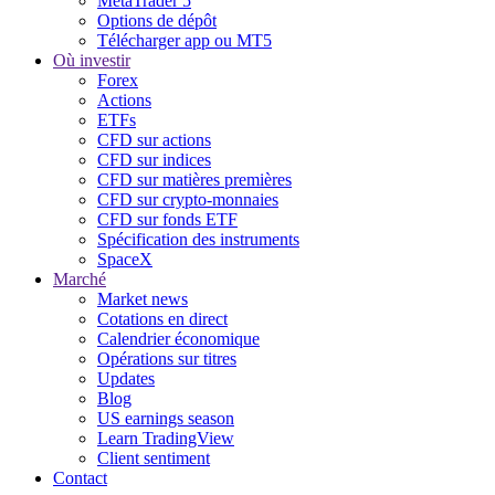
MetaTrader 5
Options de dépôt
Télécharger app ou MT5
Où investir
Forex
Actions
ETFs
CFD sur actions
CFD sur indices
CFD sur matières premières
CFD sur crypto-monnaies
CFD sur fonds ETF
Spécification des instruments
SpaceX
Marché
Market news
Cotations en direct
Calendrier économique
Opérations sur titres
Updates
Blog
US earnings season
Learn TradingView
Client sentiment
Contact