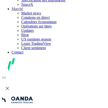
Spécification des instruments
SpaceX
Marché
Market news
Cotations en direct
Calendrier économique
Opérations sur titres
Updates
Blog
US earnings season
Learn TradingView
Client sentiment
Contact