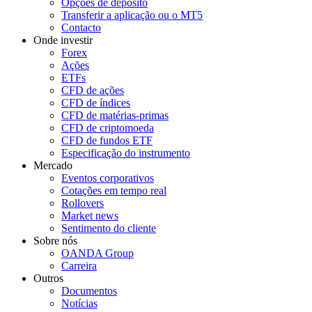
Opções de depósito
Transferir a aplicação ou o MT5
Contacto
Onde investir
Forex
Ações
ETFs
CFD de ações
CFD de índices
CFD de matérias-primas
CFD de criptomoeda
CFD de fundos ETF
Especificação do instrumento
Mercado
Eventos corporativos
Cotações em tempo real
Rollovers
Market news
Sentimento do cliente
Sobre nós
OANDA Group
Carreira
Outros
Documentos
Notícias