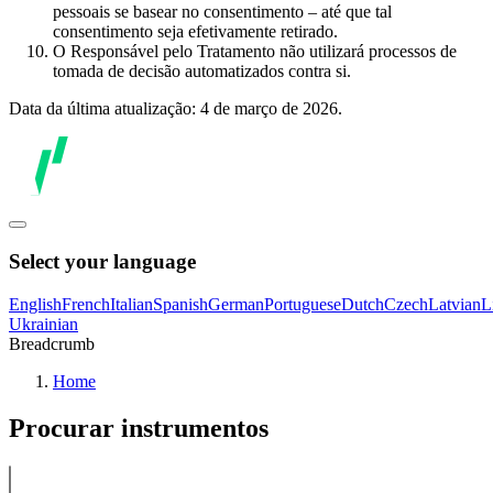
pessoais se basear no consentimento – até que tal
consentimento seja efetivamente retirado.
O Responsável pelo Tratamento não utilizará processos de
tomada de decisão automatizados contra si.
Data da última atualização: 4 de março de 2026.
Select your language
English
French
Italian
Spanish
German
Portuguese
Dutch
Czech
Latvian
L
Ukrainian
Breadcrumb
Home
Procurar instrumentos