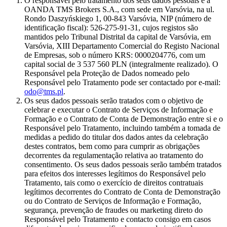
O responsável pelo tratamento dos seus dados pessoais é a
OANDA TMS Brokers S.A., com sede em Varsóvia, na ul.
Rondo Daszyńskiego 1, 00-843 Varsóvia, NIP (número de
identificação fiscal): 526-275-91-31, cujos registos são
mantidos pelo Tribunal Distrital da capital de Varsóvia, em
Varsóvia, XIII Departamento Comercial do Registo Nacional
de Empresas, sob o número KRS: 0000204776, com um
capital social de 3 537 560 PLN (integralmente realizado). O
Responsável pela Proteção de Dados nomeado pelo
Responsável pelo Tratamento pode ser contactado por e-mail:
odo@tms.pl
.
Os seus dados pessoais serão tratados com o objetivo de
celebrar e executar o Contrato de Serviços de Informação e
Formação e o Contrato de Conta de Demonstração entre si e o
Responsável pelo Tratamento, incluindo também a tomada de
medidas a pedido do titular dos dados antes da celebração
destes contratos, bem como para cumprir as obrigações
decorrentes da regulamentação relativa ao tratamento do
consentimento. Os seus dados pessoais serão também tratados
para efeitos dos interesses legítimos do Responsável pelo
Tratamento, tais como o exercício de direitos contratuais
legítimos decorrentes do Contrato de Conta de Demonstração
ou do Contrato de Serviços de Informação e Formação,
segurança, prevenção de fraudes ou marketing direto do
Responsável pelo Tratamento e contacto consigo em casos