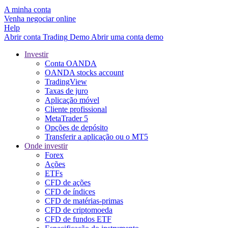
A minha conta
Venha negociar online
Help
Abrir conta
Trading
Demo
Abrir uma conta demo
Investir
Conta OANDA
OANDA stocks account
TradingView
Taxas de juro
Aplicação móvel
Cliente profissional
MetaTrader 5
Opções de depósito
Transferir a aplicação ou o MT5
Onde investir
Forex
Ações
ETFs
CFD de ações
CFD de índices
CFD de matérias-primas
CFD de criptomoeda
CFD de fundos ETF