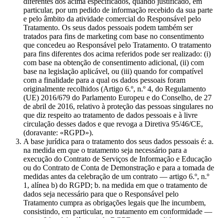
diferentes dos acima especificados, quando justificado, em
particular, por um pedido de informação recebido da sua parte
e pelo âmbito da atividade comercial do Responsável pelo
Tratamento. Os seus dados pessoais podem também ser
tratados para fins de marketing com base no consentimento
que concedeu ao Responsável pelo Tratamento. O tratamento
para fins diferentes dos acima referidos pode ser realizado: (i)
com base na obtenção de consentimento adicional, (ii) com
base na legislação aplicável, ou (iii) quando for compatível
com a finalidade para a qual os dados pessoais foram
originalmente recolhidos (Artigo 6.º, n.º 4, do Regulamento
(UE) 2016/679 do Parlamento Europeu e do Conselho, de 27
de abril de 2016, relativo à proteção das pessoas singulares no
que diz respeito ao tratamento de dados pessoais e à livre
circulação desses dados e que revoga a Diretiva 95/46/CE,
(doravante: «RGPD»).
A base jurídica para o tratamento dos seus dados pessoais é: a.
na medida em que o tratamento seja necessário para a
execução do Contrato de Serviços de Informação e Educação
ou do Contrato de Conta de Demonstração e para a tomada de
medidas antes da celebração de um contrato — artigo 6.º, n.º
1, alínea b) do RGPD; b. na medida em que o tratamento de
dados seja necessário para que o Responsável pelo
Tratamento cumpra as obrigações legais que lhe incumbem,
consistindo, em particular, no tratamento em conformidade —