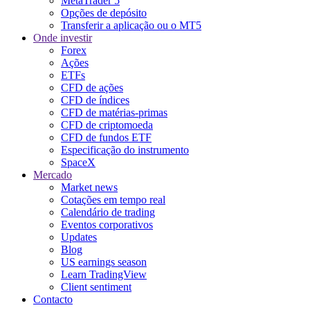
MetaTrader 5
Opções de depósito
Transferir a aplicação ou o MT5
Onde investir
Forex
Ações
ETFs
CFD de ações
CFD de índices
CFD de matérias-primas
CFD de criptomoeda
CFD de fundos ETF
Especificação do instrumento
SpaceX
Mercado
Market news
Cotações em tempo real
Calendário de trading
Eventos corporativos
Updates
Blog
US earnings season
Learn TradingView
Client sentiment
Contacto