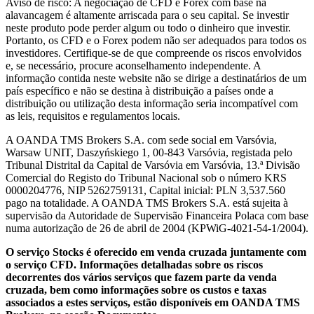
Aviso de risco: A negociação de CFD e Forex com base na
alavancagem é altamente arriscada para o seu capital. Se investir
neste produto pode perder algum ou todo o dinheiro que investir.
Portanto, os CFD e o Forex podem não ser adequados para todos os
investidores. Certifique-se de que compreende os riscos envolvidos
e, se necessário, procure aconselhamento independente. A
informação contida neste website não se dirige a destinatários de um
país específico e não se destina à distribuição a países onde a
distribuição ou utilização desta informação seria incompatível com
as leis, requisitos e regulamentos locais.
A OANDA TMS Brokers S.A. com sede social em Varsóvia,
Warsaw UNIT, Daszyńskiego 1, 00-843 Varsóvia, registada pelo
Tribunal Distrital da Capital de Varsóvia em Varsóvia, 13.ª Divisão
Comercial do Registo do Tribunal Nacional sob o número KRS
0000204776, NIP 5262759131, Capital inicial: PLN 3,537.560
pago na totalidade. A OANDA TMS Brokers S.A. está sujeita à
supervisão da Autoridade de Supervisão Financeira Polaca com base
numa autorização de 26 de abril de 2004 (KPWiG-4021-54-1/2004).
O serviço Stocks é oferecido em venda cruzada juntamente com
o serviço CFD. Informações detalhadas sobre os riscos
decorrentes dos vários serviços que fazem parte da venda
cruzada, bem como informações sobre os custos e taxas
associados a estes serviços, estão disponíveis em OANDA TMS