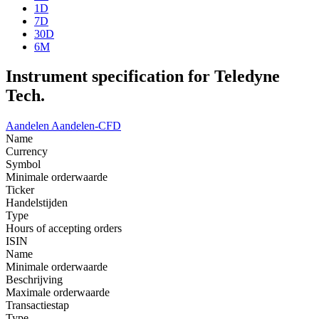
1D
7D
30D
6M
Instrument specification for Teledyne
Tech.
Aandelen
Aandelen-CFD
Name
Currency
Symbol
Minimale orderwaarde
Ticker
Handelstijden
Type
Hours of accepting orders
ISIN
Name
Minimale orderwaarde
Beschrijving
Maximale orderwaarde
Transactiestap
Type