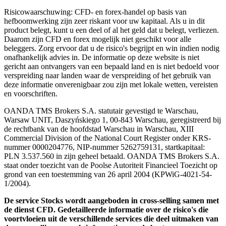
Risicowaarschuwing: CFD- en forex-handel op basis van
hefboomwerking zijn zeer riskant voor uw kapitaal. Als u in dit
product belegt, kunt u een deel of al het geld dat u belegt, verliezen.
Daarom zijn CFD en forex mogelijk niet geschikt voor alle
beleggers. Zorg ervoor dat u de risico's begrijpt en win indien nodig
onafhankelijk advies in. De informatie op deze website is niet
gericht aan ontvangers van een bepaald land en is niet bedoeld voor
verspreiding naar landen waar de verspreiding of het gebruik van
deze informatie onverenigbaar zou zijn met lokale wetten, vereisten
en voorschriften.
OANDA TMS Brokers S.A. statutair gevestigd te Warschau,
Warsaw UNIT, Daszyńskiego 1, 00-843 Warschau, geregistreerd bij
de rechtbank van de hoofdstad Warschau in Warschau, XIII
Commercial Division of the National Court Register onder KRS-
nummer 0000204776, NIP-nummer 5262759131, startkapitaal:
PLN 3.537.560 in zijn geheel betaald. OANDA TMS Brokers S.A.
staat onder toezicht van de Poolse Autoriteit Financieel Toezicht op
grond van een toestemming van 26 april 2004 (KPWiG-4021-54-
1/2004).
De service Stocks wordt aangeboden in cross-selling samen met
de dienst CFD. Gedetailleerde informatie over de risico's die
voortvloeien uit de verschillende services die deel uitmaken van