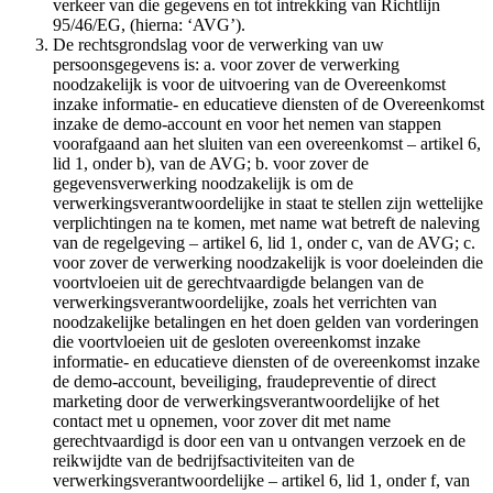
verkeer van die gegevens en tot intrekking van Richtlijn
95/46/EG, (hierna: ‘AVG’).
De rechtsgrondslag voor de verwerking van uw
persoonsgegevens is: a. voor zover de verwerking
noodzakelijk is voor de uitvoering van de Overeenkomst
inzake informatie- en educatieve diensten of de Overeenkomst
inzake de demo-account en voor het nemen van stappen
voorafgaand aan het sluiten van een overeenkomst – artikel 6,
lid 1, onder b), van de AVG; b. voor zover de
gegevensverwerking noodzakelijk is om de
verwerkingsverantwoordelijke in staat te stellen zijn wettelijke
verplichtingen na te komen, met name wat betreft de naleving
van de regelgeving – artikel 6, lid 1, onder c, van de AVG; c.
voor zover de verwerking noodzakelijk is voor doeleinden die
voortvloeien uit de gerechtvaardigde belangen van de
verwerkingsverantwoordelijke, zoals het verrichten van
noodzakelijke betalingen en het doen gelden van vorderingen
die voortvloeien uit de gesloten overeenkomst inzake
informatie- en educatieve diensten of de overeenkomst inzake
de demo-account, beveiliging, fraudepreventie of direct
marketing door de verwerkingsverantwoordelijke of het
contact met u opnemen, voor zover dit met name
gerechtvaardigd is door een van u ontvangen verzoek en de
reikwijdte van de bedrijfsactiviteiten van de
verwerkingsverantwoordelijke – artikel 6, lid 1, onder f, van