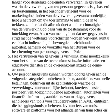
langer voor dergelijke doeleinden verwerken. In gevallen
waarin de verwerking van uw persoonsgegevens is gebaseerd
op toestemming, in het bijzonder verleend voor de
marketingdoeleinden van de verwerkingsverantwoordelijke,
hebt u het recht om uw toestemming te allen tijde in te
trekken, zonder dat dit afbreuk doet aan de rechtmatigheid
van de verwerking op basis van de toestemming vóór de
intrekking ervan. Als u van mening bent dat uw gegevens in
strijd met de wettelijke voorschriften worden verwerkt, kunt u
een klacht indienen bij de bevoegde toezichthoudende
autoriteit, namelijk de voorzitter van het Bureau voor de
bescherming van persoonsgegevens in Polen.
Het verstrekken van gegevens is vrijwillig, maar noodzakelijk
voor het sluiten van de overeenkomst inzake informatie- en
educatieve diensten en de overeenkomst inzake de demo-
account.
Uw persoonsgegevens kunnen worden doorgegeven aan de
volgende categorieën entiteiten: banken, aanbieders van snelle
betalingen, bedrijven uit de kapitaalgroep waartoe de
verwerkingsverantwoordelijke behoort, koeriersdiensten,
postbedrijven, toezichthoudende autoriteiten, autoriteiten voor
financiële informatie, aanbieders van marktgegevens,
aanbieders van tools voor fraudepreventie en AML, entiteiten
die beleggingsfondsen beheren, leveranciers van tools,
software en platforms voor het afhandelen van transacties en