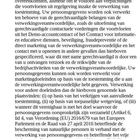
overeenkomsten, alsmede om te voldoen aan verplichtingen
die voortvloeien uit regelgeving inzake de verwerking van
toestemming. Uw persoonsgegevens worden ook verwerkt
ten behoeve van de gerechtvaardigde belangen van de
verwerkingsverantwoordelijke, zoals de uitoefening van
gerechtvaardigde contractuele vorderingen die voortvloeien
uit het Demo-accountcontract of het Contract voor informatie-
en educatieve diensten, beveiliging, fraudepreventie of de
direct marketing van de verwerkingsverantwoordelijke en het
contact met u opnemen in andere gevallen dan hierboven
gespecificeerd, waar dit met name gerechtvaardigd is door een
van u ontvangen verzoek en de reikwijdte van de
bedrijfsactiviteiten van de verwerkingsverantwoordelijke. Uw
persoonsgegevens kunnen ook worden verwerkt voor
marketingdoeleinden op basis van de toestemming die u aan
de verwerkingsverantwoordelijke hebt gegeven. Verwerking
voor andere doeleinden dan de hierboven genoemde kan
plaatsvinden: (i) op basis van het verkrijgen van aanvullende
toestemming, (ii) op basis van toepasselijke wetgeving, of (iii)
wanneer dit verenigbaar is met het doel waarvoor de
persoonsgegevens oorspronkelijk zijn verzameld (Artikel 6,
lid 4, van Verordening (EU) 2016/679 van het Europees
Parlement en de Raad van 27 april 2016 betreffende de
bescherming van natuurlijke personen in verband met de
verwerking van persoonsgegevens en betreffende het vrije