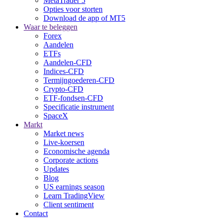
MetaTrader 5
Opties voor storten
Download de app of MT5
Waar te beleggen
Forex
Aandelen
ETFs
Aandelen-CFD
Indices-CFD
Termijngoederen-CFD
Crypto-CFD
ETF-fondsen-CFD
Specificatie instrument
SpaceX
Markt
Market news
Live-koersen
Economische agenda
Corporate actions
Updates
Blog
US earnings season
Learn TradingView
Client sentiment
Contact