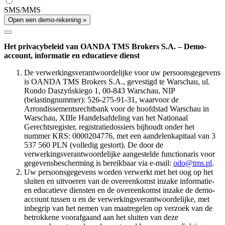
SMS/MMS
Open een demo-rekening »
Het privacybeleid van OANDA TMS Brokers S.A. – Demo-
account, informatie en educatieve dienst
De verwerkingsverantwoordelijke voor uw persoonsgegevens
is OANDA TMS Brokers S.A., gevestigd te Warschau, ul.
Rondo Daszyńskiego 1, 00-843 Warschau, NIP
(belastingnummer): 526-275-91-31, waarvoor de
Arrondissementsrechtbank voor de hoofdstad Warschau in
Warschau, XIIIe Handelsafdeling van het Nationaal
Gerechtsregister, registratiedossiers bijhoudt onder het
nummer KRS: 0000204776, met een aandelenkapitaal van 3
537 560 PLN (volledig gestort). De door de
verwerkingsverantwoordelijke aangestelde functionaris voor
gegevensbescherming is bereikbaar via e-mail:
odo@tms.pl
.
Uw persoonsgegevens worden verwerkt met het oog op het
sluiten en uitvoeren van de overeenkomst inzake informatie-
en educatieve diensten en de overeenkomst inzake de demo-
account tussen u en de verwerkingsverantwoordelijke, met
inbegrip van het nemen van maatregelen op verzoek van de
betrokkene voorafgaand aan het sluiten van deze