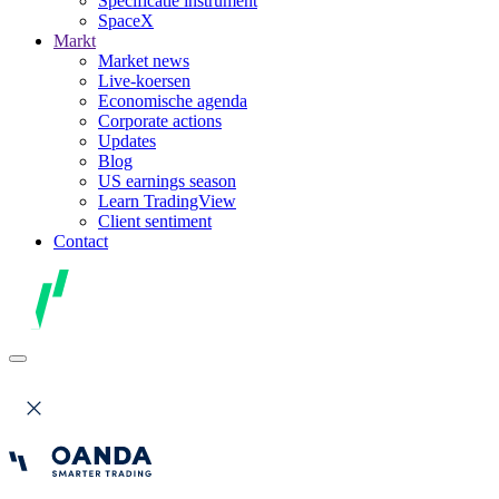
Specificatie instrument
SpaceX
Markt
Market news
Live-koersen
Economische agenda
Corporate actions
Updates
Blog
US earnings season
Learn TradingView
Client sentiment
Contact