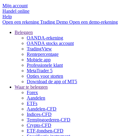
Mijn account
Handel online
Help
Open een rekening
Trading
Demo
Open een demo-rekening
Beleggen
OANDA-rekening
OANDA stocks account
TradingView
Rentepercentage
Mobiele app
Professionele klant
MetaTrader 5
Opties voor storten
Download de app of MT5
Waar te beleggen
Forex
Aandelen
ETFs
Aandelen-CFD
Indices-CFD
Termijngoederen-CFD
Crypto-CFD
ETF-fondsen-CFD