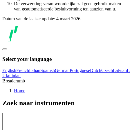
De verwerkingsverantwoordelijke zal geen gebruik maken
van geautomatiseerde besluitvorming ten aanzien van u.
Datum van de laatste update: 4 maart 2026.
Select your language
English
French
Italian
Spanish
German
Portuguese
Dutch
Czech
Latvian
L
Ukrainian
Breadcrumb
Home
Zoek naar instrumenten