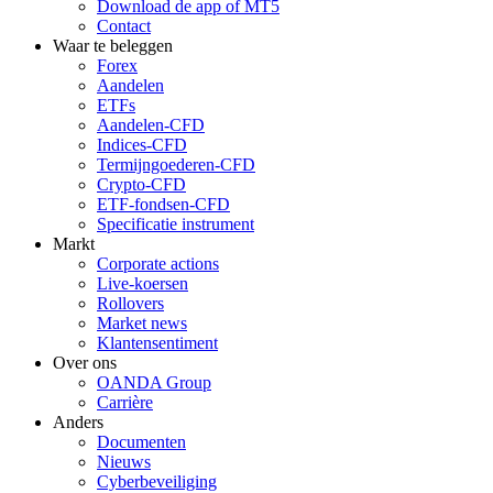
Download de app of MT5
Contact
Waar te beleggen
Forex
Aandelen
ETFs
Aandelen-CFD
Indices-CFD
Termijngoederen-CFD
Crypto-CFD
ETF-fondsen-CFD
Specificatie instrument
Markt
Corporate actions
Live-koersen
Rollovers
Market news
Klantensentiment
Over ons
OANDA Group
Carrière
Anders
Documenten
Nieuws
Cyberbeveiliging