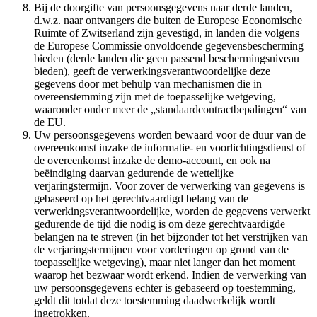
Bij de doorgifte van persoonsgegevens naar derde landen,
d.w.z. naar ontvangers die buiten de Europese Economische
Ruimte of Zwitserland zijn gevestigd, in landen die volgens
de Europese Commissie onvoldoende gegevensbescherming
bieden (derde landen die geen passend beschermingsniveau
bieden), geeft de verwerkingsverantwoordelijke deze
gegevens door met behulp van mechanismen die in
overeenstemming zijn met de toepasselijke wetgeving,
waaronder onder meer de „standaardcontractbepalingen“ van
de EU.
Uw persoonsgegevens worden bewaard voor de duur van de
overeenkomst inzake de informatie- en voorlichtingsdienst of
de overeenkomst inzake de demo-account, en ook na
beëindiging daarvan gedurende de wettelijke
verjaringstermijn. Voor zover de verwerking van gegevens is
gebaseerd op het gerechtvaardigd belang van de
verwerkingsverantwoordelijke, worden de gegevens verwerkt
gedurende de tijd die nodig is om deze gerechtvaardigde
belangen na te streven (in het bijzonder tot het verstrijken van
de verjaringstermijnen voor vorderingen op grond van de
toepasselijke wetgeving), maar niet langer dan het moment
waarop het bezwaar wordt erkend. Indien de verwerking van
uw persoonsgegevens echter is gebaseerd op toestemming,
geldt dit totdat deze toestemming daadwerkelijk wordt
ingetrokken.