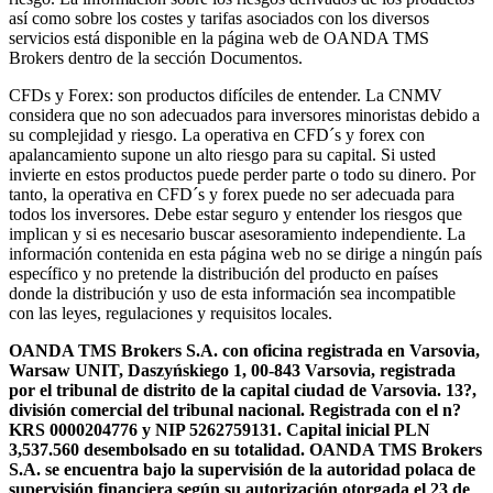
así como sobre los costes y tarifas asociados con los diversos
servicios está disponible en la página web de OANDA TMS
Brokers dentro de la sección Documentos.
CFDs y Forex: son productos difíciles de entender. La CNMV
considera que no son adecuados para inversores minoristas debido a
su complejidad y riesgo. La operativa en CFD´s y forex con
apalancamiento supone un alto riesgo para su capital. Si usted
invierte en estos productos puede perder parte o todo su dinero. Por
tanto, la operativa en CFD´s y forex puede no ser adecuada para
todos los inversores. Debe estar seguro y entender los riesgos que
implican y si es necesario buscar asesoramiento independiente. La
información contenida en esta página web no se dirige a ningún país
específico y no pretende la distribución del producto en países
donde la distribución y uso de esta información sea incompatible
con las leyes, regulaciones y requisitos locales.
OANDA TMS Brokers S.A. con oficina registrada en Varsovia,
Warsaw UNIT, Daszyńskiego 1, 00-843 Varsovia, registrada
por el tribunal de distrito de la capital ciudad de Varsovia. 13?,
división comercial del tribunal nacional. Registrada con el n?
KRS 0000204776 y NIP 5262759131. Capital inicial PLN
3,537.560 desembolsado en su totalidad. OANDA TMS Brokers
S.A. se encuentra bajo la supervisión de la autoridad polaca de
supervisión financiera según su autorización otorgada el 23 de