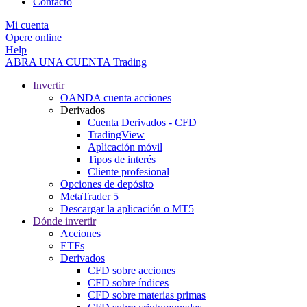
Contacto
Mi cuenta
Opere online
Help
ABRA UNA CUENTA
Trading
Invertir
OANDA cuenta acciones
Derivados
Cuenta Derivados - CFD
TradingView
Aplicación móvil
Tipos de interés
Cliente profesional
Opciones de depósito
MetaTrader 5
Descargar la aplicación o MT5
Dónde invertir
Acciones
ETFs
Derivados
CFD sobre acciones
CFD sobre índices
CFD sobre materias primas