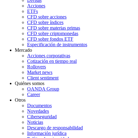
Divisas
Acciones
ETFs
CFD sobre acciones
CFD sobre índices
CFD sobre materias primas
CFD sobre criptomonedas
CFD sobre fondos ETF
Especificación de instrumentos
Mercado
Acciones corporativas
Cotización en tiempo real
Rollovers
Market news
Client sentiment
Quiénes somos
OANDA Group
Career
Otros
Documentos
Novedades
Ciberseguridad
Noticias
Descargo de responsabilidad
Información jurídica