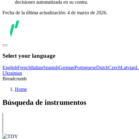
decisiones automatizada en su contra.
Fecha de la última actualización: 4 de marzo de 2026.
Select your language
English
French
Italian
Spanish
German
Portuguese
Dutch
Czech
Latvian
L
Ukrainian
Breadcrumb
Home
Búsqueda de instrumentos