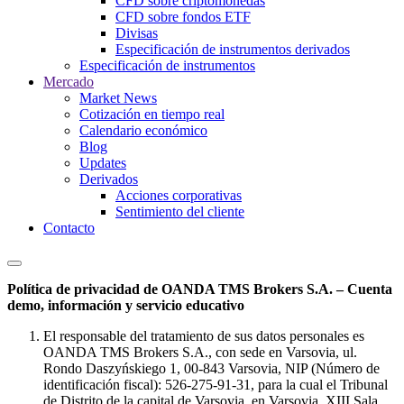
CFD sobre criptomonedas
CFD sobre fondos ETF
Divisas
Especificación de instrumentos derivados
Especificación de instrumentos
Mercado
Market News
Cotización en tiempo real
Calendario económico
Blog
Updates
Derivados
Acciones corporativas
Sentimiento del cliente
Contacto
Política de privacidad de OANDA TMS Brokers S.A. – Cuenta
demo, información y servicio educativo
El responsable del tratamiento de sus datos personales es
OANDA TMS Brokers S.A., con sede en Varsovia, ul.
Rondo Daszyńskiego 1, 00-843 Varsovia, NIP (Número de
identificación fiscal): 526-275-91-31, para la cual el Tribunal
de Distrito de la capital de Varsovia, en Varsovia, XIII Sala