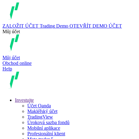
ZALOŽIT ÚČET
Trading
Demo
OTEVŘÍT DEMO ÚČET
Můj účet
Můj účet
Obchod online
Help
Investujte
Účet Oanda
Makléřský účet
TradingView
Úroková sazba fondů
Mobilní aplikace
Profesionální klient