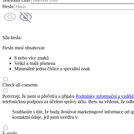
Telefonní číslo
Heslo
Síla hesla:
Heslo musí obsahovat:
8 nebo více znaků
Velká a malá písmena
Minimálně jedna číslice a speciální znak
Check all consents
Potvrzuji, že jsem si přečetl/a a přijal/a
Podmínky informační a vzdělá
telefonickou podporu za účelem správy účtu. Beru na vědomí, že odbě
Souhlasím s tím, že budu dostávat marketingové informace od s
kontaktní údaje, jež jsem uvedl/a v:
E-mailu