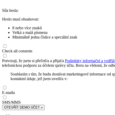
Síla hesla:
Heslo musí obsahovat:
8 nebo více znaků
Velká a malá písmena
Minimálně jedna číslice a speciální znak
Check all consents
Potvrzuji, že jsem si přečetl/a a přijal/a
Podmínky informační a vzdělá
telefonickou podporu za účelem správy účtu. Beru na vědomí, že odbě
Souhlasím s tím, že budu dostávat marketingové informace od s
kontaktní údaje, jež jsem uvedl/a v:
E-mailu
SMS/MMS
OTEVŘÍT DEMO ÚČET »