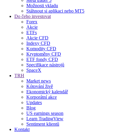
Meta trader 5
Možnosti vkladu
Stáhnout si aplikaci nebo MT5
Do čeho investovat
Forex
Akcie
ETFs
Akcie CFD
Indexy CFD
Komodity CFD
Kryptoměny CFD
ETF fondy CFD
Specifikace nástrojů
SpaceX
TRH
Market news
Kótování živě
Ekonomický kalendář
Korporátní akce
Updates
Blog
US earnings season
Learn TradingView
Sentiment klientů
Kontakt