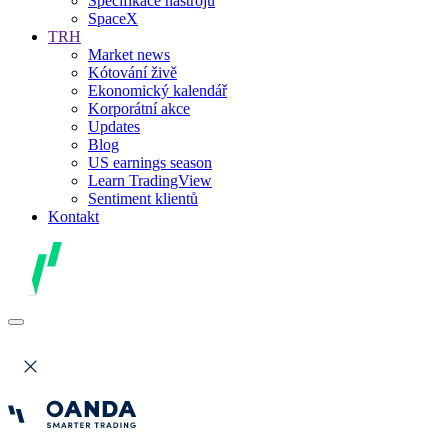
Specifikace nástrojů
SpaceX
TRH
Market news
Kótování živě
Ekonomický kalendář
Korporátní akce
Updates
Blog
US earnings season
Learn TradingView
Sentiment klientů
Kontakt