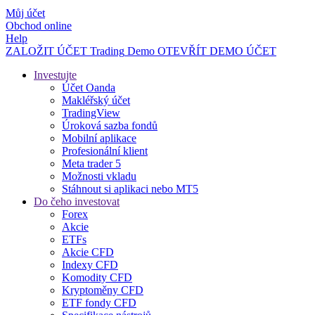
Můj účet
Obchod online
Help
ZALOŽIT ÚČET
Trading
Demo
OTEVŘÍT DEMO ÚČET
Investujte
Účet Oanda
Makléřský účet
TradingView
Úroková sazba fondů
Mobilní aplikace
Profesionální klient
Meta trader 5
Možnosti vkladu
Stáhnout si aplikaci nebo MT5
Do čeho investovat
Forex
Akcie
ETFs
Akcie CFD
Indexy CFD
Komodity CFD
Kryptoměny CFD
ETF fondy CFD