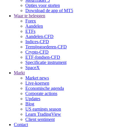
MetaTrader 5
Opties voor storten
Download de app of MT5
Waar te beleggen
Forex
Aandelen
ETFs
Aandelen-CFD
Indices-CFD
Termijngoederen-CFD
Crypto-CFD
ETF-fondsen-CFD
Specificatie instrument
SpaceX
Markt
Market news
Live-koersen
Economische agenda
Corporate actions
Updates
Blog
US earnings season
Learn TradingView
Client sentiment
Contact