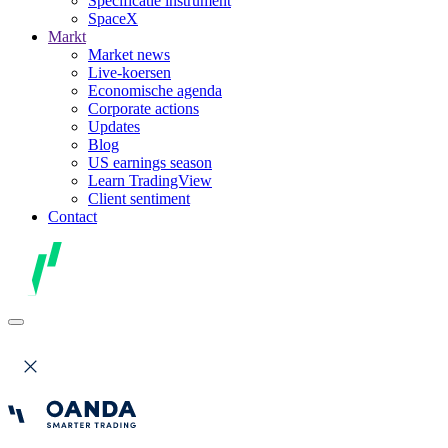
Specificatie instrument
SpaceX
Markt
Market news
Live-koersen
Economische agenda
Corporate actions
Updates
Blog
US earnings season
Learn TradingView
Client sentiment
Contact