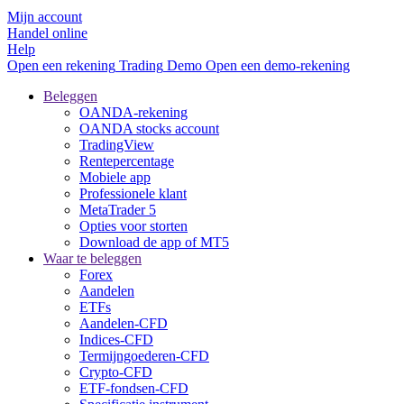
Mijn account
Handel online
Help
Open een rekening
Trading
Demo
Open een demo-rekening
Beleggen
OANDA-rekening
OANDA stocks account
TradingView
Rentepercentage
Mobiele app
Professionele klant
MetaTrader 5
Opties voor storten
Download de app of MT5
Waar te beleggen
Forex
Aandelen
ETFs
Aandelen-CFD
Indices-CFD
Termijngoederen-CFD
Crypto-CFD
ETF-fondsen-CFD