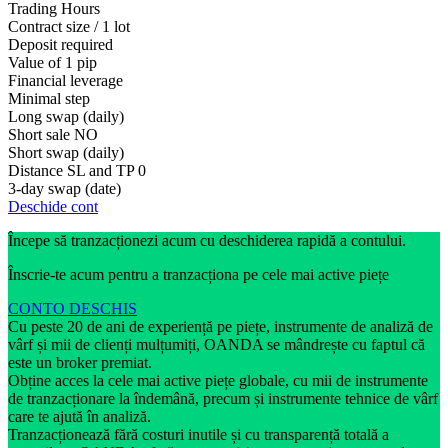
Trading Hours
Contract size / 1 lot
Deposit required
Value of 1 pip
Financial leverage
Minimal step
Long swap (daily)
Short sale
NO
Short swap (daily)
Distance SL and TP
0
3-day swap (date)
Deschide cont
Începe să tranzacționezi acum cu deschiderea rapidă a contului.
Înscrie-te acum pentru a tranzacționa pe cele mai active piețe
CONTO DESCHIS
Cu peste 20 de ani de experiență pe piețe, instrumente de analiză de
vârf și mii de clienți mulțumiți, OANDA se mândrește cu faptul că
este un broker premiat.
Obține acces la cele mai active piețe globale, cu mii de instrumente
de tranzacționare la îndemână, precum și instrumente tehnice de vârf
care te ajută în analiză.
Tranzacționează fără costuri inutile și cu transparență totală a