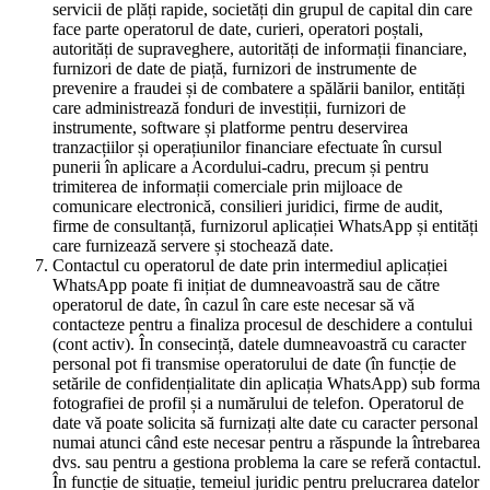
servicii de plăți rapide, societăți din grupul de capital din care
face parte operatorul de date, curieri, operatori poștali,
autorități de supraveghere, autorități de informații financiare,
furnizori de date de piață, furnizori de instrumente de
prevenire a fraudei și de combatere a spălării banilor, entități
care administrează fonduri de investiții, furnizori de
instrumente, software și platforme pentru deservirea
tranzacțiilor și operațiunilor financiare efectuate în cursul
punerii în aplicare a Acordului-cadru, precum și pentru
trimiterea de informații comerciale prin mijloace de
comunicare electronică, consilieri juridici, firme de audit,
firme de consultanță, furnizorul aplicației WhatsApp și entități
care furnizează servere și stochează date.
Contactul cu operatorul de date prin intermediul aplicației
WhatsApp poate fi inițiat de dumneavoastră sau de către
operatorul de date, în cazul în care este necesar să vă
contacteze pentru a finaliza procesul de deschidere a contului
(cont activ). În consecință, datele dumneavoastră cu caracter
personal pot fi transmise operatorului de date (în funcție de
setările de confidențialitate din aplicația WhatsApp) sub forma
fotografiei de profil și a numărului de telefon. Operatorul de
date vă poate solicita să furnizați alte date cu caracter personal
numai atunci când este necesar pentru a răspunde la întrebarea
dvs. sau pentru a gestiona problema la care se referă contactul.
În funcție de situație, temeiul juridic pentru prelucrarea datelor