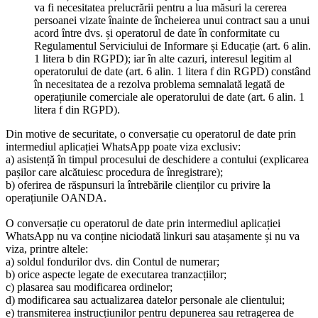
va fi necesitatea prelucrării pentru a lua măsuri la cererea
persoanei vizate înainte de încheierea unui contract sau a unui
acord între dvs. și operatorul de date în conformitate cu
Regulamentul Serviciului de Informare și Educație (art. 6 alin.
1 litera b din RGPD); iar în alte cazuri, interesul legitim al
operatorului de date (art. 6 alin. 1 litera f din RGPD) constând
în necesitatea de a rezolva problema semnalată legată de
operațiunile comerciale ale operatorului de date (art. 6 alin. 1
litera f din RGPD).
Din motive de securitate, o conversație cu operatorul de date prin
intermediul aplicației WhatsApp poate viza exclusiv:
a) asistență în timpul procesului de deschidere a contului (explicarea
pașilor care alcătuiesc procedura de înregistrare);
b) oferirea de răspunsuri la întrebările clienților cu privire la
operațiunile OANDA.
O conversație cu operatorul de date prin intermediul aplicației
WhatsApp nu va conține niciodată linkuri sau atașamente și nu va
viza, printre altele:
a) soldul fondurilor dvs. din Contul de numerar;
b) orice aspecte legate de executarea tranzacțiilor;
c) plasarea sau modificarea ordinelor;
d) modificarea sau actualizarea datelor personale ale clientului;
e) transmiterea instrucțiunilor pentru depunerea sau retragerea de