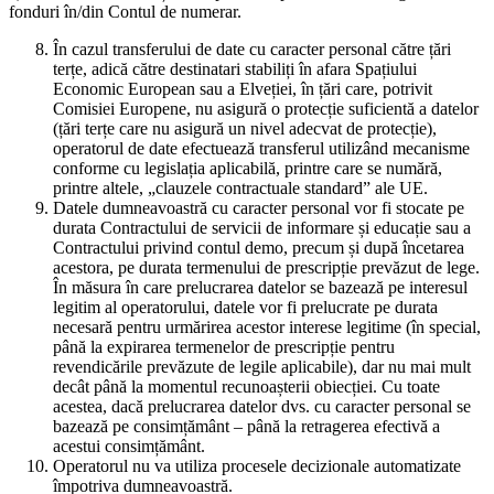
fonduri în/din Contul de numerar.
În cazul transferului de date cu caracter personal către țări
terțe, adică către destinatari stabiliți în afara Spațiului
Economic European sau a Elveției, în țări care, potrivit
Comisiei Europene, nu asigură o protecție suficientă a datelor
(țări terțe care nu asigură un nivel adecvat de protecție),
operatorul de date efectuează transferul utilizând mecanisme
conforme cu legislația aplicabilă, printre care se numără,
printre altele, „clauzele contractuale standard” ale UE.
Datele dumneavoastră cu caracter personal vor fi stocate pe
durata Contractului de servicii de informare și educație sau a
Contractului privind contul demo, precum și după încetarea
acestora, pe durata termenului de prescripție prevăzut de lege.
În măsura în care prelucrarea datelor se bazează pe interesul
legitim al operatorului, datele vor fi prelucrate pe durata
necesară pentru urmărirea acestor interese legitime (în special,
până la expirarea termenelor de prescripție pentru
revendicările prevăzute de legile aplicabile), dar nu mai mult
decât până la momentul recunoașterii obiecției. Cu toate
acestea, dacă prelucrarea datelor dvs. cu caracter personal se
bazează pe consimțământ – până la retragerea efectivă a
acestui consimțământ.
Operatorul nu va utiliza procesele decizionale automatizate
împotriva dumneavoastră.