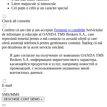
Litere majuscule și minuscule
Cel puțin o cifră și un caracter special
Check all consents
Confirm că am citit și am acceptat
Termenii și condițiile
Serviciului
de informare și educație al OANDA TMS Brokers S.A., care
reprezintă temeiul pentru a mă contacta cu această ofertă și care
oferă asistență telefonică pentru gestionarea contului. Înțeleg că mă
pot dezabona de la acest serviciu oricând.
Я даю согласие на получение от компании OANDA TMS
Brokers S.A. информации маркетингового характера,
касающейся продуктов и услуг, например новостей и
промоакций, с использованием указанных мной
контактных данных:
E-mail
SMS/MMS
DESCHIDE CONT DEMO »