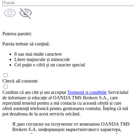
Puterea parolei:
Parola trebuie să conțină:
8 sau mai multe caractere
Litere majuscule și minuscule
Cel puțin o cifră și un caracter special
Check all consents
Confirm că am citit și am acceptat
Termenii și condițiile
Serviciului
de informare și educație al OANDA TMS Brokers S.A., care
reprezintă temeiul pentru a mă contacta cu această ofertă și care
oferă asistență telefonică pentru gestionarea contului. Înțeleg că mă
pot dezabona de la acest serviciu oricând.
Я даю согласие на получение от компании OANDA TMS
Brokers S.A. информации маркетингового характера,