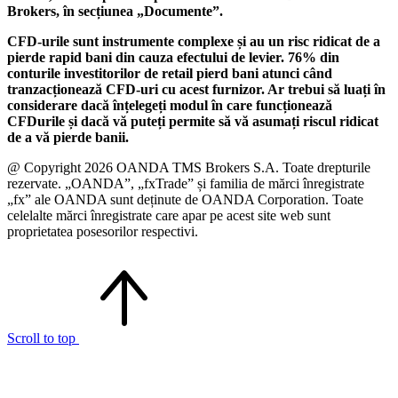
Brokers, în secțiunea „Documente”.
CFD-urile sunt instrumente complexe și au un risc ridicat de a
pierde rapid bani din cauza efectului de levier. 76% din
conturile investitorilor de retail pierd bani atunci când
tranzacționează CFD-uri cu acest furnizor. Ar trebui să luați în
considerare dacă înțelegeți modul în care funcționează
CFDurile și dacă vă puteți permite să vă asumați riscul ridicat
de a vă pierde banii.
@ Copyright 2026 OANDA TMS Brokers S.A. Toate drepturile
rezervate. „OANDA”, „fxTrade” și familia de mărci înregistrate
„fx” ale OANDA sunt deținute de OANDA Corporation. Toate
celelalte mărci înregistrate care apar pe acest site web sunt
proprietatea posesorilor respectivi.
Scroll to top