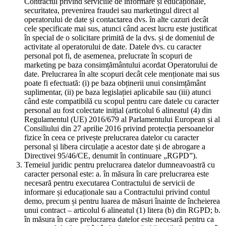
Contractul privind serviciile de informare și educaționale,
securitatea, prevenirea fraudei sau marketingul direct al
operatorului de date și contactarea dvs. în alte cazuri decât
cele specificate mai sus, atunci când acest lucru este justificat
în special de o solicitare primită de la dvs. și de domeniul de
activitate al operatorului de date. Datele dvs. cu caracter
personal pot fi, de asemenea, prelucrate în scopuri de
marketing pe baza consimțământului acordat Operatorului de
date. Prelucrarea în alte scopuri decât cele menționate mai sus
poate fi efectuată: (i) pe baza obținerii unui consimțământ
suplimentar, (ii) pe baza legislației aplicabile sau (iii) atunci
când este compatibilă cu scopul pentru care datele cu caracter
personal au fost colectate inițial (articolul 6 alineatul (4) din
Regulamentul (UE) 2016/679 al Parlamentului European și al
Consiliului din 27 aprilie 2016 privind protecția persoanelor
fizice în ceea ce privește prelucrarea datelor cu caracter
personal și libera circulație a acestor date și de abrogare a
Directivei 95/46/CE, denumit în continuare „RGPD”).
Temeiul juridic pentru prelucrarea datelor dumneavoastră cu
caracter personal este: a. în măsura în care prelucrarea este
necesară pentru executarea Contractului de servicii de
informare și educaționale sau a Contractului privind contul
demo, precum și pentru luarea de măsuri înainte de încheierea
unui contract – articolul 6 alineatul (1) litera (b) din RGPD; b.
în măsura în care prelucrarea datelor este necesară pentru ca