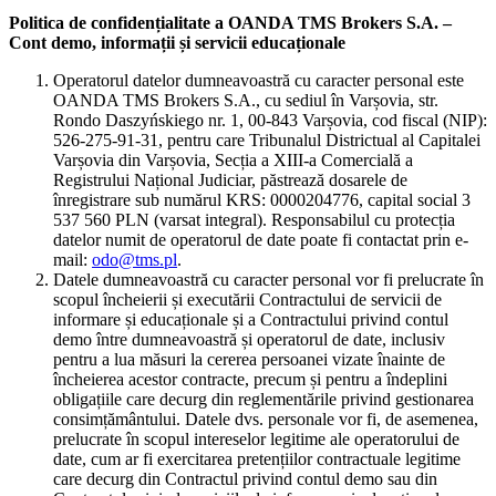
Politica de confidențialitate a OANDA TMS Brokers S.A. –
Cont demo, informații și servicii educaționale
Operatorul datelor dumneavoastră cu caracter personal este
OANDA TMS Brokers S.A., cu sediul în Varșovia, str.
Rondo Daszyńskiego nr. 1, 00-843 Varșovia, cod fiscal (NIP):
526-275-91-31, pentru care Tribunalul Districtual al Capitalei
Varșovia din Varșovia, Secția a XIII-a Comercială a
Registrului Național Judiciar, păstrează dosarele de
înregistrare sub numărul KRS: 0000204776, capital social 3
537 560 PLN (varsat integral). Responsabilul cu protecția
datelor numit de operatorul de date poate fi contactat prin e-
mail:
odo@tms.pl
.
Datele dumneavoastră cu caracter personal vor fi prelucrate în
scopul încheierii și executării Contractului de servicii de
informare și educaționale și a Contractului privind contul
demo între dumneavoastră și operatorul de date, inclusiv
pentru a lua măsuri la cererea persoanei vizate înainte de
încheierea acestor contracte, precum și pentru a îndeplini
obligațiile care decurg din reglementările privind gestionarea
consimțământului. Datele dvs. personale vor fi, de asemenea,
prelucrate în scopul intereselor legitime ale operatorului de
date, cum ar fi exercitarea pretențiilor contractuale legitime
care decurg din Contractul privind contul demo sau din