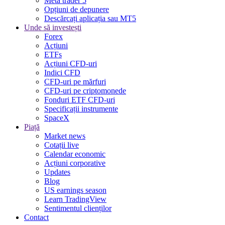
Meta trader 5
Opțiuni de depunere
Descărcați aplicația sau MT5
Unde să investești
Forex
Acțiuni
ETFs
Acțiuni CFD-uri
Indici CFD
CFD-uri pe mărfuri
CFD-uri pe criptomonede
Fonduri ETF CFD-uri
Specificații instrumente
SpaceX
Piață
Market news
Cotații live
Calendar economic
Acțiuni corporative
Updates
Blog
US earnings season
Learn TradingView
Sentimentul clienților
Contact