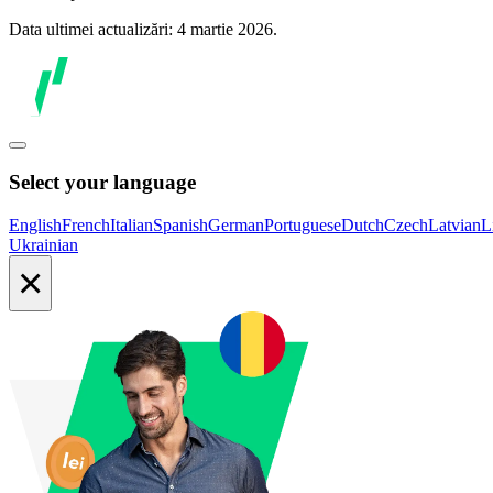
Data ultimei actualizări: 4 martie 2026.
Select your language
English
French
Italian
Spanish
German
Portuguese
Dutch
Czech
Latvian
L
Ukrainian
×