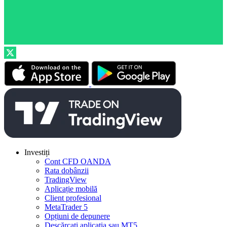
Investiți
Cont CFD OANDA
Rata dobânzii
TradingView
Aplicație mobilă
Client profesional
MetaTrader 5
Opțiuni de depunere
Descărcați aplicația sau MT5