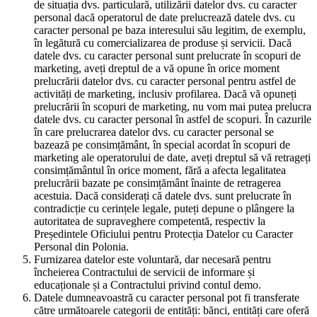
de situația dvs. particulară, utilizării datelor dvs. cu caracter
personal dacă operatorul de date prelucrează datele dvs. cu
caracter personal pe baza interesului său legitim, de exemplu,
în legătură cu comercializarea de produse și servicii. Dacă
datele dvs. cu caracter personal sunt prelucrate în scopuri de
marketing, aveți dreptul de a vă opune în orice moment
prelucrării datelor dvs. cu caracter personal pentru astfel de
activități de marketing, inclusiv profilarea. Dacă vă opuneți
prelucrării în scopuri de marketing, nu vom mai putea prelucra
datele dvs. cu caracter personal în astfel de scopuri. În cazurile
în care prelucrarea datelor dvs. cu caracter personal se
bazează pe consimțământ, în special acordat în scopuri de
marketing ale operatorului de date, aveți dreptul să vă retrageți
consimțământul în orice moment, fără a afecta legalitatea
prelucrării bazate pe consimțământ înainte de retragerea
acestuia. Dacă considerați că datele dvs. sunt prelucrate în
contradicție cu cerințele legale, puteți depune o plângere la
autoritatea de supraveghere competentă, respectiv la
Președintele Oficiului pentru Protecția Datelor cu Caracter
Personal din Polonia.
Furnizarea datelor este voluntară, dar necesară pentru
încheierea Contractului de servicii de informare și
educaționale și a Contractului privind contul demo.
Datele dumneavoastră cu caracter personal pot fi transferate
către următoarele categorii de entități: bănci, entități care oferă