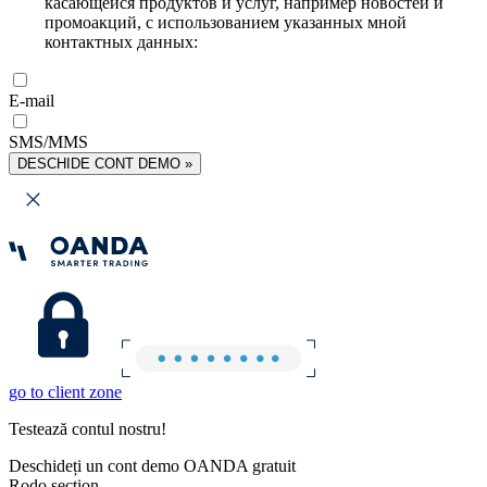
касающейся продуктов и услуг, например новостей и
промоакций, с использованием указанных мной
контактных данных:
E-mail
SMS/MMS
DESCHIDE CONT DEMO »
go to client zone
Testează contul nostru!
Deschideți un cont demo OANDA gratuit
Rodo section