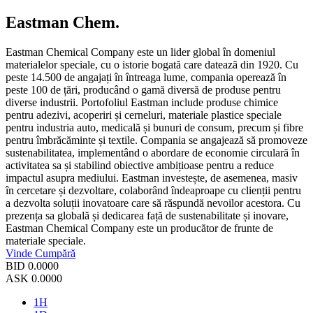
Eastman Chem.
Eastman Chemical Company este un lider global în domeniul
materialelor speciale, cu o istorie bogată care datează din 1920. Cu
peste 14.500 de angajați în întreaga lume, compania operează în
peste 100 de țări, producând o gamă diversă de produse pentru
diverse industrii. Portofoliul Eastman include produse chimice
pentru adezivi, acoperiri și cerneluri, materiale plastice speciale
pentru industria auto, medicală și bunuri de consum, precum și fibre
pentru îmbrăcăminte și textile. Compania se angajează să promoveze
sustenabilitatea, implementând o abordare de economie circulară în
activitatea sa și stabilind obiective ambițioase pentru a reduce
impactul asupra mediului. Eastman investește, de asemenea, masiv
în cercetare și dezvoltare, colaborând îndeaproape cu clienții pentru
a dezvolta soluții inovatoare care să răspundă nevoilor acestora. Cu
prezența sa globală și dedicarea față de sustenabilitate și inovare,
Eastman Chemical Company este un producător de frunte de
materiale speciale.
Vinde
Cumpără
BID
0.0000
ASK
0.0000
1H