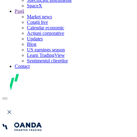
Specificații instrumente
SpaceX
Piață
Market news
Cotații live
Calendar economic
Acțiuni corporative
Updates
Blog
US earnings season
Learn TradingView
Sentimentul clienților
Contact