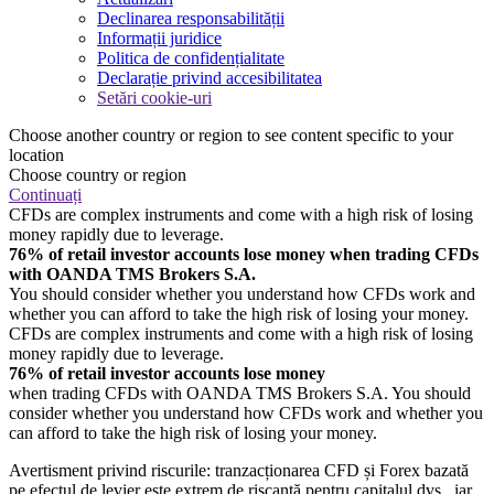
Declinarea responsabilității
Informații juridice
Politica de confidențialitate
Declarație privind accesibilitatea
Setări cookie-uri
Choose another country or region to see content specific to your
location
Choose country or region
Continuați
CFDs are complex instruments and come with a high risk of losing
money rapidly due to leverage.
76% of retail investor accounts lose money when trading CFDs
with OANDA TMS Brokers S.A.
You should consider whether you understand how CFDs work and
whether you can afford to take the high risk of losing your money.
CFDs are complex instruments and come with a high risk of losing
money rapidly due to leverage.
76% of retail investor accounts lose money
when trading CFDs with OANDA TMS Brokers S.A. You should
consider whether you understand how CFDs work and whether you
can afford to take the high risk of losing your money.
Avertisment privind riscurile: tranzacționarea CFD și Forex bazată
pe efectul de levier este extrem de riscantă pentru capitalul dvs., iar