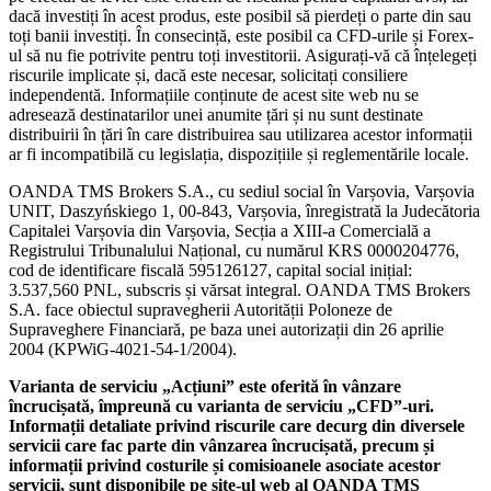
dacă investiți în acest produs, este posibil să pierdeți o parte din sau
toți banii investiți. În consecință, este posibil ca CFD-urile și Forex-
ul să nu fie potrivite pentru toți investitorii. Asigurați-vă că înțelegeți
riscurile implicate și, dacă este necesar, solicitați consiliere
independentă. Informațiile conținute de acest site web nu se
adresează destinatarilor unei anumite țări și nu sunt destinate
distribuirii în țări în care distribuirea sau utilizarea acestor informații
ar fi incompatibilă cu legislația, dispozițiile și reglementările locale.
OANDA TMS Brokers S.A., cu sediul social în Varșovia, Varșovia
UNIT, Daszyńskiego 1, 00-843, Varșovia, înregistrată la Judecătoria
Capitalei Varșovia din Varșovia, Secția a XIII-a Comercială a
Registrului Tribunalului Național, cu numărul KRS 0000204776,
cod de identificare fiscală 595126127, capital social inițial:
3.537,560 PNL, subscris și vărsat integral. OANDA TMS Brokers
S.A. face obiectul supravegherii Autorității Poloneze de
Supraveghere Financiară, pe baza unei autorizații din 26 aprilie
2004 (KPWiG-4021-54-1/2004).
Varianta de serviciu „Acțiuni” este oferită în vânzare
încrucișată, împreună cu varianta de serviciu „CFD”-uri.
Informații detaliate privind riscurile care decurg din diversele
servicii care fac parte din vânzarea încrucișată, precum și
informații privind costurile și comisioanele asociate acestor
servicii, sunt disponibile pe site-ul web al OANDA TMS