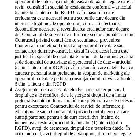
operatorul de date să își îndeplinească obligațiile legale care îi
revin, constând în special în gestionarea conformă – articolul
6 alineatul 1 litera c din RGPD; c. în măsura în care
prelucrarea este necesară pentru scopurile care decurg din
interesele legitime ale operatorului, cum ar fi efectuarea
decontărilor necesare și revendicarea creanțelor care decurg
din Contractul de servicii de informare și educaționale sau din
Contractul privind contul demo, securitatea, prevenirea
fraudei sau marketingul direct al operatorului de date sau
contactarea dumneavoastră, în cazul în care acest lucru este
justificat în special de o solicitare primită de la dumneavoastră
și de domeniul de activitate al operatorului de date – articolul
6 alin. 1 litera f din RGPD; d. în măsura în care datele dvs. cu
caracter personal sunt prelucrate în scopuri de marketing ale
operatorului de date pe baza consimțământului dvs. - articolul
6 alin. 1 litera a din RGPD.
Aveți dreptul de a accesa datele dvs. cu caracter personal,
dreptul de a le rectifica, de a le șterge și dreptul de a limita
prelucrarea datelor. În măsura în care prelucrarea este necesară
pentru executarea Contractului de servicii de informare și
educaționale sau a Contractului privind contul demo la care
sunteți parte sau pentru a da curs cererii dvs. înainte de
încheierea acestora (articolul 6 alineatul (1) litera (b) din
RGPD), aveți, de asemenea, dreptul de a transfera datele. În
orice moment, aveți dreptul de a vă opune, din motive legate