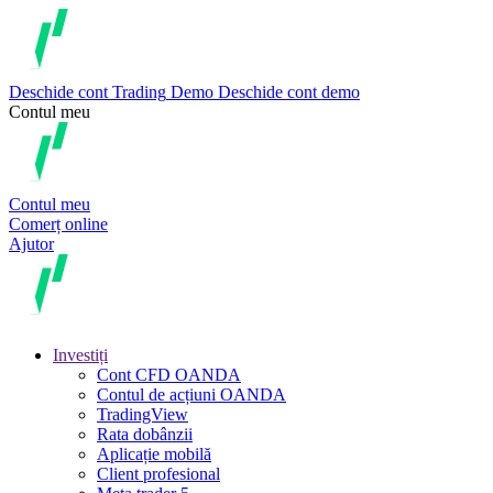
Deschide cont
Trading
Demo
Deschide cont demo
Contul meu
Contul meu
Comerț online
Ajutor
Investiți
Cont CFD OANDA
Contul de acțiuni OANDA
TradingView
Rata dobânzii
Aplicație mobilă
Client profesional