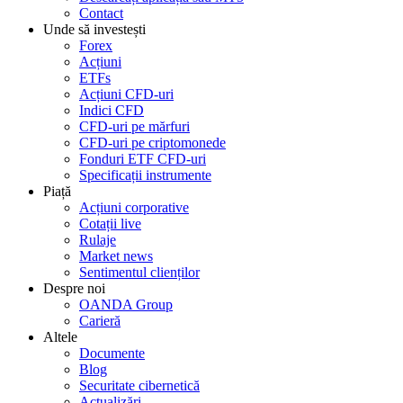
Contact
Unde să investești
Forex
Acțiuni
ETFs
Acțiuni CFD-uri
Indici CFD
CFD-uri pe mărfuri
CFD-uri pe criptomonede
Fonduri ETF CFD-uri
Specificații instrumente
Piață
Acțiuni corporative
Cotații live
Rulaje
Market news
Sentimentul clienților
Despre noi
OANDA Group
Carieră
Altele
Documente
Blog
Securitate cibernetică
Actualizări