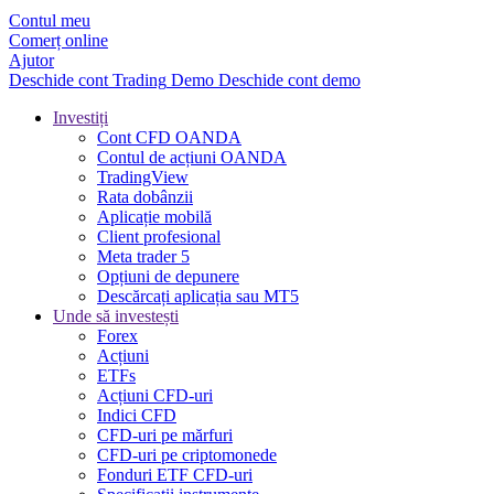
Contul meu
Comerț online
Ajutor
Deschide cont
Trading
Demo
Deschide cont demo
Investiți
Cont CFD OANDA
Contul de acțiuni OANDA
TradingView
Rata dobânzii
Aplicație mobilă
Client profesional
Meta trader 5
Opțiuni de depunere
Descărcați aplicația sau MT5
Unde să investești
Forex
Acțiuni
ETFs
Acțiuni CFD-uri
Indici CFD
CFD-uri pe mărfuri
CFD-uri pe criptomonede
Fonduri ETF CFD-uri