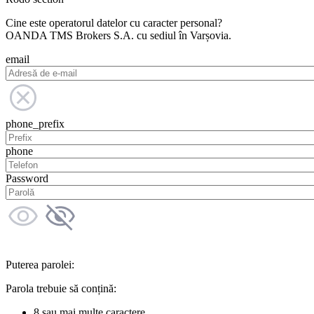
Cine este operatorul datelor cu caracter personal?
OANDA TMS Brokers S.A. cu sediul în Varșovia.
email
phone_prefix
phone
Password
Puterea parolei:
Parola trebuie să conțină:
8 sau mai multe caractere