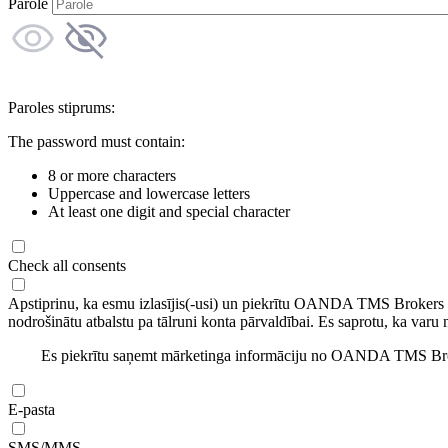
Parole
Paroles stiprums:
The password must contain:
8 or more characters
Uppercase and lowercase letters
At least one digit and special character
Check all consents
Apstiprinu, ka esmu izlasījis(-usi) un piekrītu OANDA TMS Brokers
nodrošinātu atbalstu pa tālruni konta pārvaldībai. Es saprotu, ka varu 
Es piekrītu saņemt mārketinga informāciju no OANDA TMS Brok
E-pasta
SMS/MMS