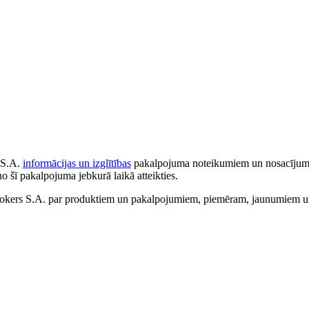
 S.A.
informācijas un izglītības
pakalpojuma noteikumiem un nosacījumiem
no šī pakalpojuma jebkurā laikā atteikties.
ers S.A. par produktiem un pakalpojumiem, piemēram, jaunumiem un 