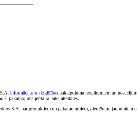
 S.A.
informācijas un izglītības
pakalpojuma noteikumiem un nosacījumiem
no šī pakalpojuma jebkurā laikā atteikties.
ers S.A. par produktiem un pakalpojumiem, piemēram, jaunumiem un 