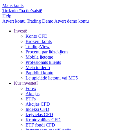
Mans konts
Tirdzniecība tiešsaistē
Help
Atvērt kontu
Trading
Demo
Atvērt demo kontu
Investē
Konto CFD
Brokeru konts
TradingView
Procenti par līdzekļiem
Mobilā lietotne
Profesionāls klients
Meta trader 5
Papildini kontu
Lejupielādē lietotni vai MT5
Kur investēt?
Forex
Akcijas
ETFs
Akcijas CFD
Indeksi CFD
Izejvielas CFD
Kriptovalūtas CFD
ETF fondi CFD