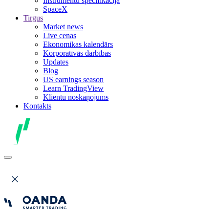
Instrumentu specifikācija
SpaceX
Tirgus
Market news
Live cenas
Ekonomikas kalendārs
Korporatīvās darbības
Updates
Blog
US earnings season
Learn TradingView
Klientu noskaņojums
Kontakts