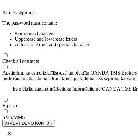
Paroles stiprums:
The password must contain:
8 or more characters
Uppercase and lowercase letters
At least one digit and special character
Check all consents
Apstiprinu, ka esmu izlasījis(-usi) un piekrītu OANDA TMS Brokers
nodrošinātu atbalstu pa tālruni konta pārvaldībai. Es saprotu, ka varu 
Es piekrītu saņemt mārketinga informāciju no OANDA TMS Brok
E-pasta
SMS/MMS
ATVĒRT DEMO KONTU »