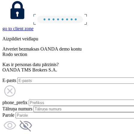
go to client zone
Aizpildiet veidlapu
Atveriet bezmaksas OANDA demo kontu
Rodo section
Kas ir personas datu pārzinis?
OANDA TMS Brokers S.A.
E-pasts
phone_prefix
Tālruņa numurs
Parole