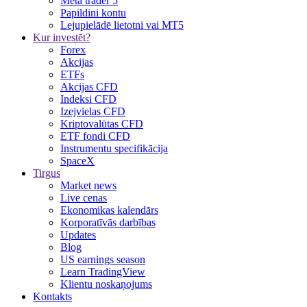
Meta trader 5
Papildini kontu
Lejupielādē lietotni vai MT5
Kur investēt?
Forex
Akcijas
ETFs
Akcijas CFD
Indeksi CFD
Izejvielas CFD
Kriptovalūtas CFD
ETF fondi CFD
Instrumentu specifikācija
SpaceX
Tirgus
Market news
Live cenas
Ekonomikas kalendārs
Korporatīvās darbības
Updates
Blog
US earnings season
Learn TradingView
Klientu noskaņojums
Kontakts