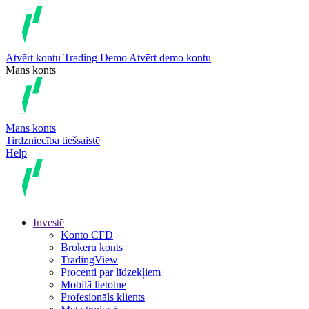
Atvērt kontu
Trading
Demo
Atvērt demo kontu
Mans konts
Mans konts
Tirdzniecība tiešsaistē
Help
Investē
Konto CFD
Brokeru konts
TradingView
Procenti par līdzekļiem
Mobilā lietotne
Profesionāls klients