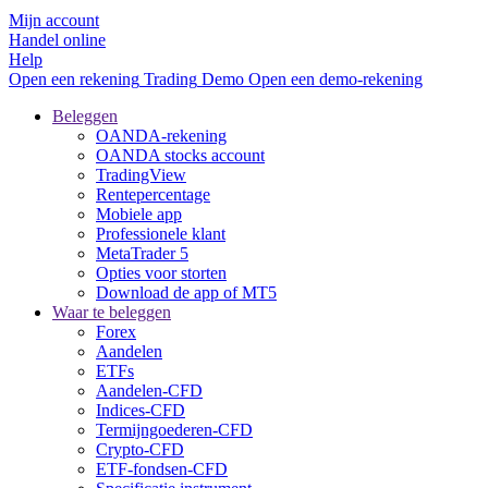
Mijn account
Handel online
Help
Open een rekening
Trading
Demo
Open een demo-rekening
Beleggen
OANDA-rekening
OANDA stocks account
TradingView
Rentepercentage
Mobiele app
Professionele klant
MetaTrader 5
Opties voor storten
Download de app of MT5
Waar te beleggen
Forex
Aandelen
ETFs
Aandelen-CFD
Indices-CFD
Termijngoederen-CFD
Crypto-CFD
ETF-fondsen-CFD