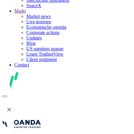
Specificatie instrument
SpaceX
Markt
Market news
Live-koersen
Economische agenda
Corporate actions
Updates
Blog
US earnings season
Learn TradingView
Client sentiment
Contact