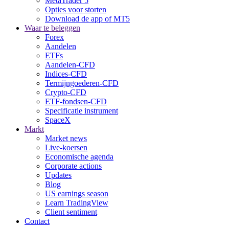
MetaTrader 5
Opties voor storten
Download de app of MT5
Waar te beleggen
Forex
Aandelen
ETFs
Aandelen-CFD
Indices-CFD
Termijngoederen-CFD
Crypto-CFD
ETF-fondsen-CFD
Specificatie instrument
SpaceX
Markt
Market news
Live-koersen
Economische agenda
Corporate actions
Updates
Blog
US earnings season
Learn TradingView
Client sentiment
Contact