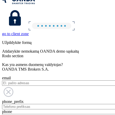
go to client zone
Užpildykite formą
Atidarykite nemokamą OANDA demo sąskaitą
Rodo section
Kas yra asmens duomenų valdytojas?
OANDA TMS Brokers S.A.
email
phone_prefix
phone