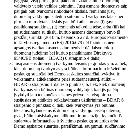
pagrįsta, visų pirma, jūsų pateiktu užklausimu ir duomenų
valdytojo verslo veiklos apimtimi. Jūsų asmens duomenys taip
pat gali būti tvarkomi rinkodaros tikslais, remiantis jūsų
duomenų valdytojui suteiktu sutikimu. Tvarkymas kitais nei
pirmiau nurodytais tikslais gali būti atliekamas: (i) gavus
papildomą sutikimą, (ii) remiantis taikytina teise, arba (iii) kai
tai suderinama su tikslu, kuriuo asmens duomenys buvo iš
pradžių surinkti (2016 m. balandžio 27 d. Europos Parlamento
ir Tarybos reglamento (ES) 2016/679 dėl fizinių asmenų
apsaugos tvarkant asmens duomenis ir dėl laisvo tokių
duomenų judėjimo bei kuriuo panaikinama Direktyva
95/46/EB (toliau – BDAR) 6 straipsnio 4 dalis).
Jūsų asmens duomenų tvarkymo teisinis pagrindas yra: a. tiek,
kiek duomenų tvarkymas yra būtinas Informacinių ir švietimo
paslaugų sutarčiai bei Demo sąskaitos sutarčiai įvykdyti ir
veiksmams, atliekamiems prieš sudarant sutartį, atlikti –
BDAR 6 straipsnio 1 dalies b punktas; b. tiek, kiek duomenų
tvarkymas yra būtinas duomenų valdytojui, kad jis galėtų
įvykdyti jam tenkančias teisines prievoles, visų pirma
susijusias su atitikties reikalavimams užtikrinimu – BDAR 6
straipsnio c punktas; c. tiek, kiek tvarkymas yra būtinas
tikslams, kylančiems iš duomenų valdytojo teisėtų interesų,
pvz., būtinų atsiskaitymų atlikimui ir pretenzijų, kylančių iš
sudarytos Informacijos ir švietimo paslaugų sutarties arba
Demo sąskaitos sutarties, pareiškimui, saugumui, sukčiavimo