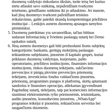
duomenų valdytojo rinkodaros tikslais, turite teisę bet kuriuo
metu atšaukti savo sutikimą, nepažeidžiant tvarkymo
teisėtumo, grindžiamo sutikimu iki jo atšaukimo. Jei manote,
kad jūsų duomenys tvarkomi pažeidžiant teisinius
reikalavimus, galite pateikti skundą kompetentingai priežiūros
institucijai – Lenkijos asmens duomenų apsaugos tarnybos
pirmininkui.
Duomenų pateikimas yra savanoriškas, tačiau būtinas
sudarant Informacinių ir švietimo paslaugų sutartį bei Demo
sąskaitos sutartį.
Jūsų asmens duomenys gali būti perduodami šioms subjektų
kategorijoms: bankams, greitųjų mokėjimų paslaugas
teikiantiems subjektams, įmonėms iš kapitalo grupės, kuriai
priklauso duomenų valdytojas, kurjeriams, pašto
operatoriams, priežiūros institucijoms, finansinės informacijos
institucijoms, rinkos duomenų teikėjams, sukčiavimo
prevencijos ir pinigų plovimo prevencijos priemonių
teikėjams, investicinius fondus valdančioms įmonėms,
priemonių, programinės įrangos ir platformų, skirtų aptarnauti
sandorius ir finansines operacijas, atliekamas įgyvendinant
Pagrindinę sutartį, tiekėjams, taip pat komercinės informacijos
siuntimui elektroninėmis ryšio priemonėmis, teisininkams,
audito įmonėms, konsultavimo įmonėms, „WhatsApp“
programos teikėjui ir įmonėms, teikiančioms serverius bei
saugančioms duomenis.