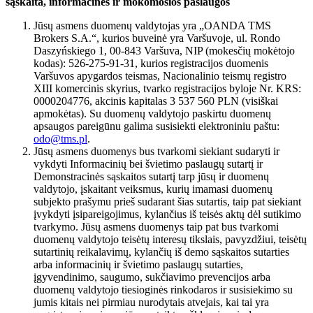
sąskaita, informacinės ir mokomosios paslaugos
Jūsų asmens duomenų valdytojas yra „OANDA TMS
Brokers S.A.“, kurios buveinė yra Varšuvoje, ul. Rondo
Daszyńskiego 1, 00-843 Varšuva, NIP (mokesčių mokėtojo
kodas): 526-275-91-31, kurios registracijos duomenis
Varšuvos apygardos teismas, Nacionalinio teismų registro
XIII komercinis skyrius, tvarko registracijos byloje Nr. KRS:
0000204776, akcinis kapitalas 3 537 560 PLN (visiškai
apmokėtas). Su duomenų valdytojo paskirtu duomenų
apsaugos pareigūnu galima susisiekti elektroniniu paštu:
odo@tms.pl
.
Jūsų asmens duomenys bus tvarkomi siekiant sudaryti ir
vykdyti Informacinių bei švietimo paslaugų sutartį ir
Demonstracinės sąskaitos sutartį tarp jūsų ir duomenų
valdytojo, įskaitant veiksmus, kurių imamasi duomenų
subjekto prašymu prieš sudarant šias sutartis, taip pat siekiant
įvykdyti įsipareigojimus, kylančius iš teisės aktų dėl sutikimo
tvarkymo. Jūsų asmens duomenys taip pat bus tvarkomi
duomenų valdytojo teisėtų interesų tikslais, pavyzdžiui, teisėtų
sutartinių reikalavimų, kylančių iš demo sąskaitos sutarties
arba informacinių ir švietimo paslaugų sutarties,
įgyvendinimo, saugumo, sukčiavimo prevencijos arba
duomenų valdytojo tiesioginės rinkodaros ir susisiekimo su
jumis kitais nei pirmiau nurodytais atvejais, kai tai yra