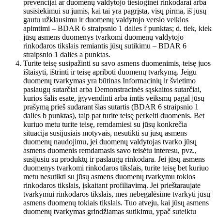
prevencijai ar duomenų valdytojo tiesioginei rinkodarai arba
susisiekimui su jumis, kai tai yra pagrįsta, visų pirma, iš jūsų
gautu užklausimu ir duomenų valdytojo verslo veiklos
apimtimi – BDAR 6 straipsnio 1 dalies f punktas; d. tiek, kiek
jūsų asmens duomenys tvarkomi duomenų valdytojo
rinkodaros tikslais remiantis jūsų sutikimu – BDAR 6
straipsnio 1 dalies a punktas.
Turite teisę susipažinti su savo asmens duomenimis, teisę juos
ištaisyti, ištrinti ir teisę apriboti duomenų tvarkymą. Jeigu
duomenų tvarkymas yra būtinas Informacinių ir švietimo
paslaugų sutarčiai arba Demonstracinės sąskaitos sutarčiai,
kurios šalis esate, įgyvendinti arba imtis veiksmų pagal jūsų
prašymą prieš sudarant šias sutartis (BDAR 6 straipsnio 1
dalies b punktas), taip pat turite teisę perkelti duomenis. Bet
kuriuo metu turite teisę, remdamiesi su jūsų konkrečia
situacija susijusiais motyvais, nesutikti su jūsų asmens
duomenų naudojimu, jei duomenų valdytojas tvarko jūsų
asmens duomenis remdamasis savo teisėtu interesu, pvz.,
susijusiu su produktų ir paslaugų rinkodara. Jei jūsų asmens
duomenys tvarkomi rinkodaros tikslais, turite teisę bet kuriuo
metu nesutikti su jūsų asmens duomenų tvarkymu tokios
rinkodaros tikslais, įskaitant profiliavimą. Jei prieštaraujate
tvarkymui rinkodaros tikslais, mes nebegalėsime tvarkyti jūsų
asmens duomenų tokiais tikslais. Tuo atveju, kai jūsų asmens
duomenų tvarkymas grindžiamas sutikimu, ypač suteiktu