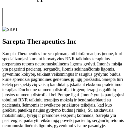
Sarepta Therapeutics Inc
Sarepta Therapeutics Inc yra pirmaujanti biofarmacijos įmonė, kuri
specializuojasi kuriant inovatyvius RNR taikinius terapinius
preparatus retoms neuromuskulinėms ligoms gydyti. Įmonės misija
yra pagerinti pacientų, sergančių šiomis sekinančiomis ligomis,
gyvenimo kokybę, teikiant veiksmingus ir saugius gydymo būdus,
kurie sprendžia pagrindines genetines jų ligų priežastis. Sarepta turi
keletą perspektyvių vaistų kandidatų, įskaitant ekskono praleidimo
terapijas Duchenne raumenų distrofijai ir genų terapijas galūnių
juostos raumenų distrofijai bei Pompe ligai. Įmonė yra įsipareigojusi
tobulinti RNR taikinių terapijos mokslą ir bendradarbiauti su
pacientais, šeimomis ir sveikatos priežiūros teikėjais, kad kuo
greičiau pateiktų naujus gydymo būdus į rinką. Su atsidavusia
mokslininkų, tyrėjų ir pramonės ekspertų komanda, Sarepta yra
pasirengusi padaryti reikšmingą poveikį pacientų, sergančių retomis
neuromuskulinėmis ligomis, gyvenimui visame pasaulyje.