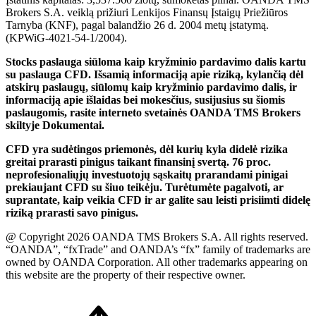
Brokers S.A. veiklą prižiuri Lenkijos Finansų Įstaigų Priežiūros
Tarnyba (KNF), pagal balandžio 26 d. 2004 metų įstatymą.
(KPWiG-4021-54-1/2004).
Stocks paslauga siūloma kaip kryžminio pardavimo dalis kartu
su paslauga CFD. Išsamią informaciją apie riziką, kylančią dėl
atskirų paslaugų, siūlomų kaip kryžminio pardavimo dalis, ir
informaciją apie išlaidas bei mokesčius, susijusius su šiomis
paslaugomis, rasite interneto svetainės OANDA TMS Brokers
skiltyje Dokumentai.
CFD yra sudėtingos priemonės, dėl kurių kyla didelė rizika
greitai prarasti pinigus taikant finansinį svertą. 76 proc.
neprofesionaliųjų investuotojų sąskaitų prarandami pinigai
prekiaujant CFD su šiuo teikėju. Turėtumėte pagalvoti, ar
suprantate, kaip veikia CFD ir ar galite sau leisti prisiimti didelę
riziką prarasti savo pinigus.
@ Copyright 2026 OANDA TMS Brokers S.A. All rights reserved.
“OANDA”, “fxTrade” and OANDA’s “fx” family of trademarks are
owned by OANDA Corporation. All other trademarks appearing on
this website are the property of their respective owner.