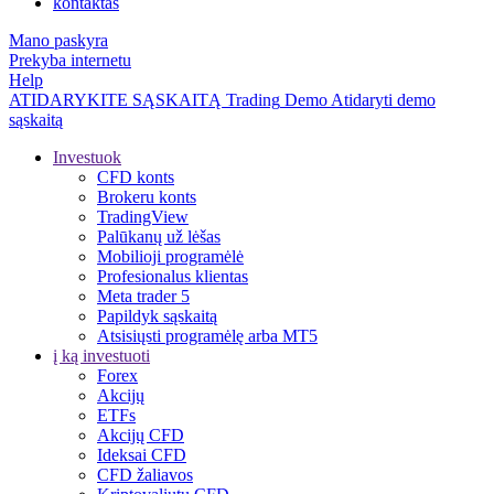
kontaktas
Mano paskyra
Prekyba internetu
Help
ATIDARYKITE SĄSKAITĄ
Trading
Demo
Atidaryti demo
sąskaitą
Investuok
CFD konts
Brokeru konts
TradingView
Palūkanų už lėšas
Mobilioji programėlė
Profesionalus klientas
Meta trader 5
Papildyk sąskaitą
Atsisiųsti programėlę arba MT5
į ką investuoti
Forex
Akcijų
ETFs
Akcijų CFD
Ideksai CFD
CFD žaliavos