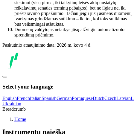
siekimui (visų pirma, iki taikytinų teisės aktų nustatytų
reikalavimų senaties terminų pabaigos), bet ne ilgiau nei iki
prieštaravimo pripažinimo. Tačiau jeigu jūsų asmens duomenų
tvarkymas grindžiamas sutikimu – iki tol, kol toks sutikimas
bus veiksmingai atšauktas.
Duomenų valdytojas netaikys jūsų atžvilgiu automatizuoto
sprendimų priėmimo.
Paskutinio atnaujinimo data: 2026 m. kovo 4 d.
Select your language
English
French
Italian
Spanish
German
Portuguese
Dutch
Czech
Latvian
L
Ukrainian
Breadcrumb
Home
Instrumentų paieška