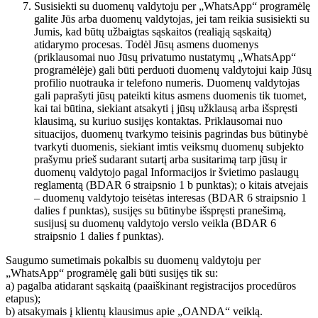
Susisiekti su duomenų valdytoju per „WhatsApp“ programėlę
galite Jūs arba duomenų valdytojas, jei tam reikia susisiekti su
Jumis, kad būtų užbaigtas sąskaitos (realiąją sąskaitą)
atidarymo procesas. Todėl Jūsų asmens duomenys
(priklausomai nuo Jūsų privatumo nustatymų „WhatsApp“
programėlėje) gali būti perduoti duomenų valdytojui kaip Jūsų
profilio nuotrauka ir telefono numeris. Duomenų valdytojas
gali paprašyti jūsų pateikti kitus asmens duomenis tik tuomet,
kai tai būtina, siekiant atsakyti į jūsų užklausą arba išspręsti
klausimą, su kuriuo susijęs kontaktas. Priklausomai nuo
situacijos, duomenų tvarkymo teisinis pagrindas bus būtinybė
tvarkyti duomenis, siekiant imtis veiksmų duomenų subjekto
prašymu prieš sudarant sutartį arba susitarimą tarp jūsų ir
duomenų valdytojo pagal Informacijos ir švietimo paslaugų
reglamentą (BDAR 6 straipsnio 1 b punktas); o kitais atvejais
– duomenų valdytojo teisėtas interesas (BDAR 6 straipsnio 1
dalies f punktas), susijęs su būtinybe išspręsti pranešimą,
susijusį su duomenų valdytojo verslo veikla (BDAR 6
straipsnio 1 dalies f punktas).
Saugumo sumetimais pokalbis su duomenų valdytoju per
„WhatsApp“ programėlę gali būti susijęs tik su:
a) pagalba atidarant sąskaitą (paaiškinant registracijos procedūros
etapus);
b) atsakymais į klientų klausimus apie „OANDA“ veiklą.