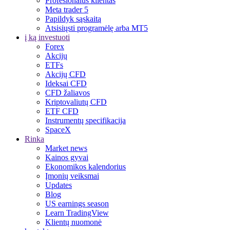
Profesionalus klientas
Meta trader 5
Papildyk sąskaitą
Atsisiųsti programėlę arba MT5
į ką investuoti
Forex
Akcijų
ETFs
Akcijų CFD
Ideksai CFD
CFD žaliavos
Kriptovaliutų CFD
ETF CFD
Instrumentų specifikacija
SpaceX
Rinka
Market news
Kainos gyvai
Ekonomikos kalendorius
Įmonių veiksmai
Updates
Blog
US earnings season
Learn TradingView
Klientų nuomonė