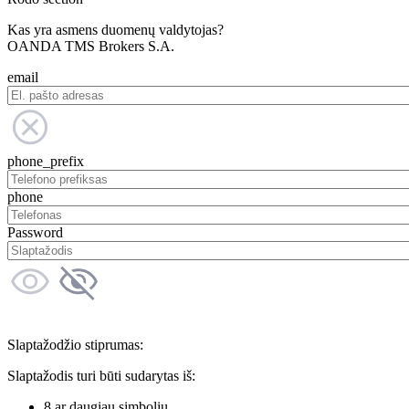
Kas yra asmens duomenų valdytojas?
OANDA TMS Brokers S.A.
email
phone_prefix
phone
Password
Slaptažodžio stiprumas:
Slaptažodis turi būti sudarytas iš:
8 ar daugiau simbolių