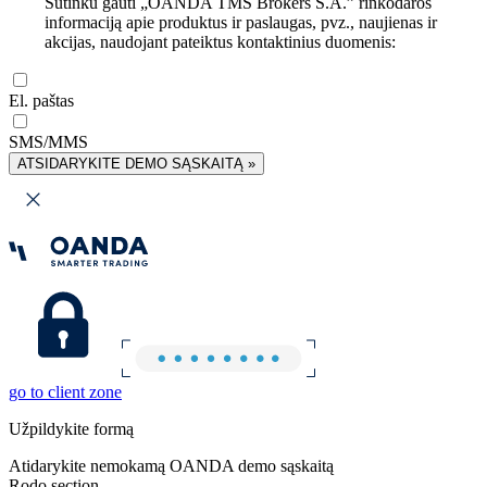
Sutinku gauti „OANDA TMS Brokers S.A.” rinkodaros
informaciją apie produktus ir paslaugas, pvz., naujienas ir
akcijas, naudojant pateiktus kontaktinius duomenis:
El. paštas
SMS/MMS
ATSIDARYKITE DEMO SĄSKAITĄ »
go to client zone
Užpildykite formą
Atidarykite nemokamą OANDA demo sąskaitą
Rodo section