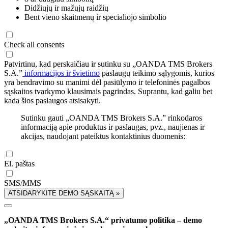
Didžiųjų ir mažųjų raidžių
Bent vieno skaitmenų ir specialiojo simbolio
Check all consents
Patvirtinu, kad perskaičiau ir sutinku su „OANDA TMS Brokers
S.A.”
informacijos ir švietimo
paslaugų teikimo sąlygomis, kurios
yra bendravimo su manimi dėl pasiūlymo ir telefoninės pagalbos
sąskaitos tvarkymo klausimais pagrindas. Suprantu, kad galiu bet
kada šios paslaugos atsisakyti.
Sutinku gauti „OANDA TMS Brokers S.A.” rinkodaros
informaciją apie produktus ir paslaugas, pvz., naujienas ir
akcijas, naudojant pateiktus kontaktinius duomenis:
El. paštas
SMS/MMS
ATSIDARYKITE DEMO SĄSKAITĄ »
„OANDA TMS Brokers S.A.“ privatumo politika – demo