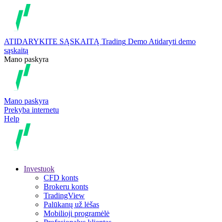
ATIDARYKITE SĄSKAITĄ
Trading
Demo
Atidaryti demo
sąskaitą
Mano paskyra
Mano paskyra
Prekyba internetu
Help
Investuok
CFD konts
Brokeru konts
TradingView
Palūkanų už lėšas
Mobilioji programėlė