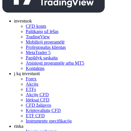
investuok
CFD konts
Palūkanų už lėšas
TradingView
Mobilioji programėlė
Profesionalus klientas
MetaTrader 5
Papildyk sąskaitą
Atsisiųsti programėlę arba MT5
Kontaktas
į ką investuoti
Forex
Akcijų
ETFs
Akcijų CFD
Ideksai CFD
CFD žaliavos
Kriptovaliutų CFD
ETF CFD
Instrumentų specifikacija
rinka