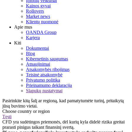
Įmonių veiksmai
Kainos gyvai
Rollovers
Market news
Klientų nuomonė
Apie mus
OANDA Group
Karjera
Kiti
Dokumentai
Blog
Kibernetinis saugumas
Atnaujinimai
Atsakomybės ribojimas
Teisinė atsakomybė
Privatumo politika
Prieinamumo deklaracija
Slapukų nustatymai
Pasirinkite kitą šalį ar regioną, kad pamatytumėte turinį, pritaikytą
jūsų buvimo vietai.
Choose country or region
Tęsti
CFD yra sudėtingos priemonės, dėl kurių kyla didelė rizika greitai
prarasti pinigus taikant finansinį svertą.