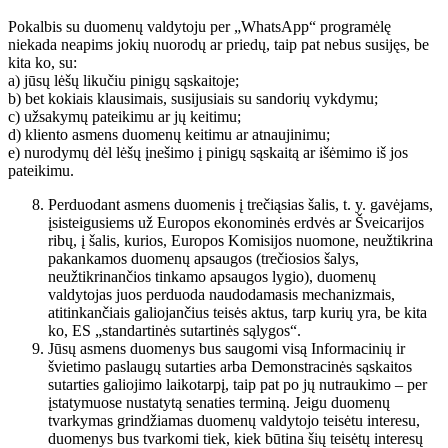
Pokalbis su duomenų valdytoju per „WhatsApp“ programėlę
niekada neapims jokių nuorodų ar priedų, taip pat nebus susijęs, be
kita ko, su:
a) jūsų lėšų likučiu pinigų sąskaitoje;
b) bet kokiais klausimais, susijusiais su sandorių vykdymu;
c) užsakymų pateikimu ar jų keitimu;
d) kliento asmens duomenų keitimu ar atnaujinimu;
e) nurodymų dėl lėšų įnešimo į pinigų sąskaitą ar išėmimo iš jos
pateikimu.
Perduodant asmens duomenis į trečiąsias šalis, t. y. gavėjams,
įsisteigusiems už Europos ekonominės erdvės ar Šveicarijos
ribų, į šalis, kurios, Europos Komisijos nuomone, neužtikrina
pakankamos duomenų apsaugos (trečiosios šalys,
neužtikrinančios tinkamo apsaugos lygio), duomenų
valdytojas juos perduoda naudodamasis mechanizmais,
atitinkančiais galiojančius teisės aktus, tarp kurių yra, be kita
ko, ES „standartinės sutartinės sąlygos“.
Jūsų asmens duomenys bus saugomi visą Informacinių ir
švietimo paslaugų sutarties arba Demonstracinės sąskaitos
sutarties galiojimo laikotarpį, taip pat po jų nutraukimo – per
įstatymuose nustatytą senaties terminą. Jeigu duomenų
tvarkymas grindžiamas duomenų valdytojo teisėtu interesu,
duomenys bus tvarkomi tiek, kiek būtina šių teisėtų interesų