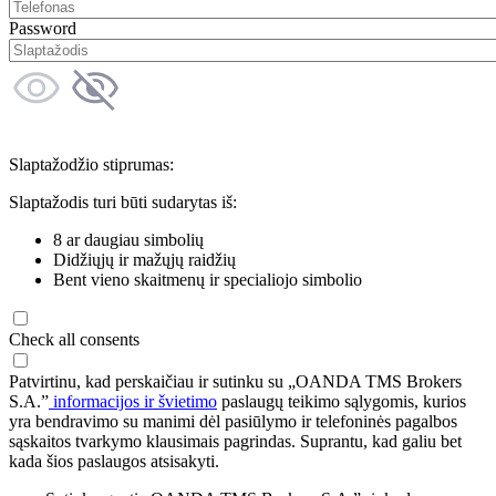
Password
Slaptažodžio stiprumas:
Slaptažodis turi būti sudarytas iš:
8 ar daugiau simbolių
Didžiųjų ir mažųjų raidžių
Bent vieno skaitmenų ir specialiojo simbolio
Check all consents
Patvirtinu, kad perskaičiau ir sutinku su „OANDA TMS Brokers
S.A.”
informacijos ir švietimo
paslaugų teikimo sąlygomis, kurios
yra bendravimo su manimi dėl pasiūlymo ir telefoninės pagalbos
sąskaitos tvarkymo klausimais pagrindas. Suprantu, kad galiu bet
kada šios paslaugos atsisakyti.