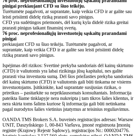
76 proc. neprofesionaliųjų investuotojų sąskaitų prarandami
pinigai prekiaujant CFD su šiuo teikėju.
Turėtumėte pagalvoti, ar suprantate, kaip veikia CFD ir ar galite sau
leisti prisiimti didelę riziką prarasti savo pinigus.
CFD yra sudėtingos priemonės, dėl kurių kyla didelė rizika greitai
prarasti pinigus taikant finansinį svertą.
76 proc. neprofesionaliųjų investuotojų sąskaitų prarandami
pinigai
prekiaujant CFD su šiuo teikėju. Turėtumėte pagalvoti, ar
suprantate, kaip veikia CFD ir ar galite sau leisti prisiimti didelę
riziką prarasti savo pinigus.
Ispėjimas dėl rizikos: Svertinė prekyba sandoriais dėl kainų skirtumo
(CFD) ir valiutomis yra labai rizikinga jūsų kapitalui, nes galite
prarasti visa investuota sumą. Dėl šios priežasties prekyba sandoriais
dėl kainų skirtumo (CFD) ir valiutomis gali būti tinkama ne visiems
investuotojams. Įsitikinkite, kad suprantate susijusias rizikas, o
prireikus – pasitarkite su nepriklausomais konsultantais. Informacija
pateikta šiame tinklapyje nera nukreipta į tam tikros šalies klientus, ir
nera skirta toms šalims kuriose šį informacija gali būti netinkama
pagal nurodytos šalies vietinius įstatymus ar teisinius reguliavimus.
OANDA TMS Brokers S.A. buveinės registracijos adresas: Warsaw
UNIT, Daszyńskiego 1, 00-843 Varšuva, įmonė registruota Įmonių
registre (Krajowy Rejestr Sądowy), registracijos Nr.: 0000204776.
Įstatinis kapitalas: 3,537.560 zlotų, sumokėtas pilnai. OANDA TMS