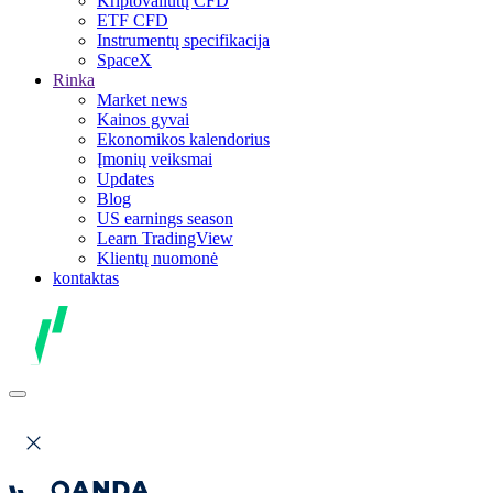
Kriptovaliutų CFD
ETF CFD
Instrumentų specifikacija
SpaceX
Rinka
Market news
Kainos gyvai
Ekonomikos kalendorius
Įmonių veiksmai
Updates
Blog
US earnings season
Learn TradingView
Klientų nuomonė
kontaktas