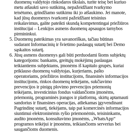
duomenų valdytojo rinkodaros tikslais, turite teisę bet kuriuo
metu atšaukti savo sutikimą, nepažeidžiant tvarkymo
teisėtumo, grindžiamo sutikimu iki jo atšaukimo. Jei manote,
kad jūsų duomenys tvarkomi pažeidžiant teisinius
reikalavimus, galite pateikti skundą kompetentingai priežiūros
institucijai – Lenkijos asmens duomenų apsaugos tarnybos
pirmininkui.
Duomenų pateikimas yra savanoriškas, tačiau būtinas
sudarant Informacinių ir švietimo paslaugų sutartį bei Demo
sąskaitos sutartį.
Jūsų asmens duomenys gali būti perduodami šioms subjektų
kategorijoms: bankams, greitųjų mokėjimų paslaugas
teikiantiems subjektams, įmonėms iš kapitalo grupės, kuriai
priklauso duomenų valdytojas, kurjeriams, pašto
operatoriams, priežiūros institucijoms, finansinės informacijos
institucijoms, rinkos duomenų teikėjams, sukčiavimo
prevencijos ir pinigų plovimo prevencijos priemonių
teikėjams, investicinius fondus valdančioms įmonėms,
priemonių, programinės įrangos ir platformų, skirtų aptarnauti
sandorius ir finansines operacijas, atliekamas įgyvendinant
Pagrindinę sutartį, tiekėjams, taip pat komercinės informacijos
siuntimui elektroninėmis ryšio priemonėmis, teisininkams,
audito įmonėms, konsultavimo įmonėms, „WhatsApp“
programos teikėjui ir įmonėms, teikiančioms serverius bei
saugančioms duomenis.