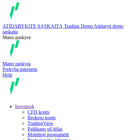
ATIDARYKITE SĄSKAITĄ
Trading
Demo
Atidaryti demo
sąskaitą
Mano paskyra
Mano paskyra
Prekyba internetu
Help
Investuok
CFD konts
Brokeru konts
TradingView
Palūkanų už lėšas
Mobilioji programėlė