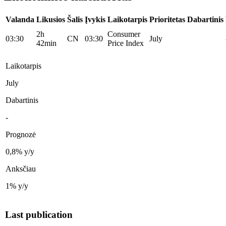
Valanda
Likusios
Šalis
Įvykis
Laikotarpis
Prioritetas
Dabartinis
2h
Consumer
03:30
CN
03:30
July
42min
Price Index
Laikotarpis
July
Dabartinis
-
Prognozė
0,8% y/y
Anksčiau
1% y/y
Last publication