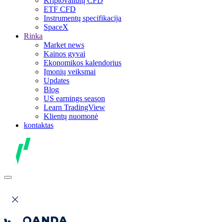
Kriptovaliutų CFD
ETF CFD
Instrumentų specifikacija
SpaceX
Rinka
Market news
Kainos gyvai
Ekonomikos kalendorius
Įmonių veiksmai
Updates
Blog
US earnings season
Learn TradingView
Klientų nuomonė
kontaktas