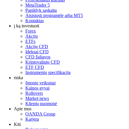
MetaTrader 5
Papildyk sąskaitą
Atsisiųsti programėlę arba MT5
Kontaktas
į ką investuoti
Forex
Akcijų
ETFs
Akcijų CFD
Ideksai CFD
CFD žaliavos
Kriptovaliutų CFD
ETF CFD
Instrumentų specifikacija
rinka
Įmonių veiksmai
Kainos gyvai
Rollovers
Market news
Klientų nuomonė
Apie mus
OANDA Group
Karjera
Kiti