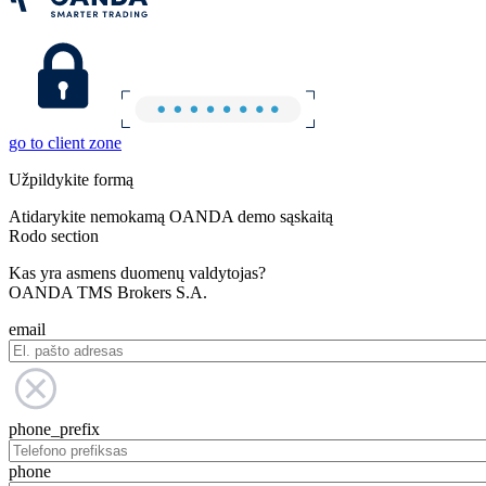
go to client zone
Užpildykite formą
Atidarykite nemokamą OANDA demo sąskaitą
Rodo section
Kas yra asmens duomenų valdytojas?
OANDA TMS Brokers S.A.
email
phone_prefix
phone