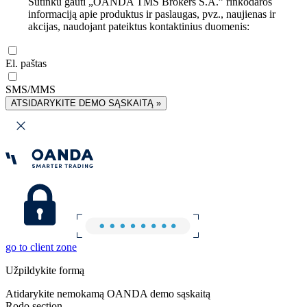
Sutinku gauti „OANDA TMS Brokers S.A.” rinkodaros
informaciją apie produktus ir paslaugas, pvz., naujienas ir
akcijas, naudojant pateiktus kontaktinius duomenis:
El. paštas
SMS/MMS
ATSIDARYKITE DEMO SĄSKAITĄ »
go to client zone
Užpildykite formą
Atidarykite nemokamą OANDA demo sąskaitą
Rodo section