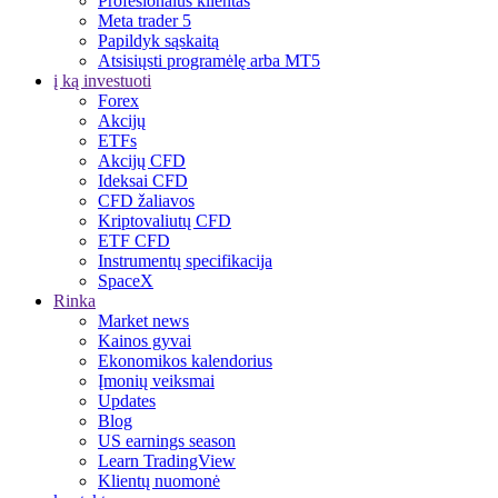
Profesionalus klientas
Meta trader 5
Papildyk sąskaitą
Atsisiųsti programėlę arba MT5
į ką investuoti
Forex
Akcijų
ETFs
Akcijų CFD
Ideksai CFD
CFD žaliavos
Kriptovaliutų CFD
ETF CFD
Instrumentų specifikacija
SpaceX
Rinka
Market news
Kainos gyvai
Ekonomikos kalendorius
Įmonių veiksmai
Updates
Blog
US earnings season
Learn TradingView
Klientų nuomonė