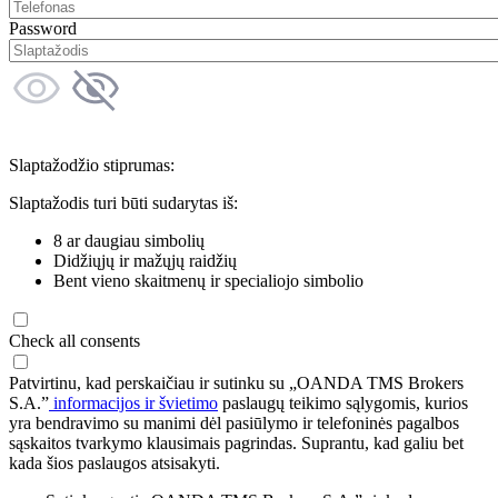
Password
Slaptažodžio stiprumas:
Slaptažodis turi būti sudarytas iš:
8 ar daugiau simbolių
Didžiųjų ir mažųjų raidžių
Bent vieno skaitmenų ir specialiojo simbolio
Check all consents
Patvirtinu, kad perskaičiau ir sutinku su „OANDA TMS Brokers
S.A.”
informacijos ir švietimo
paslaugų teikimo sąlygomis, kurios
yra bendravimo su manimi dėl pasiūlymo ir telefoninės pagalbos
sąskaitos tvarkymo klausimais pagrindas. Suprantu, kad galiu bet
kada šios paslaugos atsisakyti.