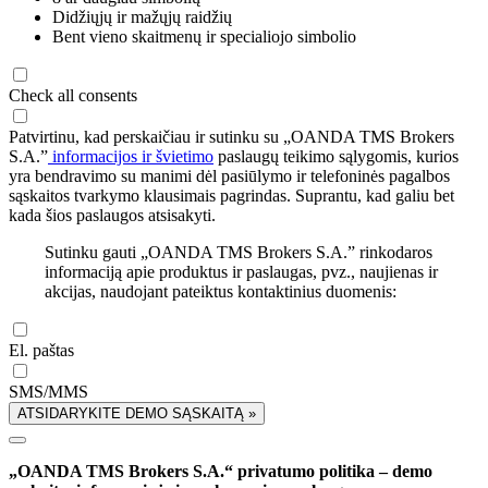
Didžiųjų ir mažųjų raidžių
Bent vieno skaitmenų ir specialiojo simbolio
Check all consents
Patvirtinu, kad perskaičiau ir sutinku su „OANDA TMS Brokers
S.A.”
informacijos ir švietimo
paslaugų teikimo sąlygomis, kurios
yra bendravimo su manimi dėl pasiūlymo ir telefoninės pagalbos
sąskaitos tvarkymo klausimais pagrindas. Suprantu, kad galiu bet
kada šios paslaugos atsisakyti.
Sutinku gauti „OANDA TMS Brokers S.A.” rinkodaros
informaciją apie produktus ir paslaugas, pvz., naujienas ir
akcijas, naudojant pateiktus kontaktinius duomenis:
El. paštas
SMS/MMS
ATSIDARYKITE DEMO SĄSKAITĄ »
„OANDA TMS Brokers S.A.“ privatumo politika – demo