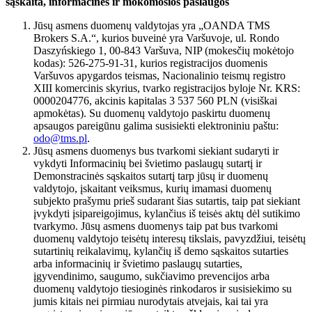
sąskaita, informacinės ir mokomosios paslaugos
Jūsų asmens duomenų valdytojas yra „OANDA TMS
Brokers S.A.“, kurios buveinė yra Varšuvoje, ul. Rondo
Daszyńskiego 1, 00-843 Varšuva, NIP (mokesčių mokėtojo
kodas): 526-275-91-31, kurios registracijos duomenis
Varšuvos apygardos teismas, Nacionalinio teismų registro
XIII komercinis skyrius, tvarko registracijos byloje Nr. KRS:
0000204776, akcinis kapitalas 3 537 560 PLN (visiškai
apmokėtas). Su duomenų valdytojo paskirtu duomenų
apsaugos pareigūnu galima susisiekti elektroniniu paštu:
odo@tms.pl
.
Jūsų asmens duomenys bus tvarkomi siekiant sudaryti ir
vykdyti Informacinių bei švietimo paslaugų sutartį ir
Demonstracinės sąskaitos sutartį tarp jūsų ir duomenų
valdytojo, įskaitant veiksmus, kurių imamasi duomenų
subjekto prašymu prieš sudarant šias sutartis, taip pat siekiant
įvykdyti įsipareigojimus, kylančius iš teisės aktų dėl sutikimo
tvarkymo. Jūsų asmens duomenys taip pat bus tvarkomi
duomenų valdytojo teisėtų interesų tikslais, pavyzdžiui, teisėtų
sutartinių reikalavimų, kylančių iš demo sąskaitos sutarties
arba informacinių ir švietimo paslaugų sutarties,
įgyvendinimo, saugumo, sukčiavimo prevencijos arba
duomenų valdytojo tiesioginės rinkodaros ir susisiekimo su
jumis kitais nei pirmiau nurodytais atvejais, kai tai yra