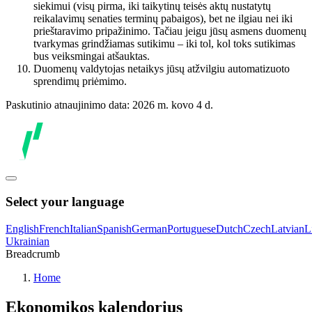
siekimui (visų pirma, iki taikytinų teisės aktų nustatytų
reikalavimų senaties terminų pabaigos), bet ne ilgiau nei iki
prieštaravimo pripažinimo. Tačiau jeigu jūsų asmens duomenų
tvarkymas grindžiamas sutikimu – iki tol, kol toks sutikimas
bus veiksmingai atšauktas.
Duomenų valdytojas netaikys jūsų atžvilgiu automatizuoto
sprendimų priėmimo.
Paskutinio atnaujinimo data: 2026 m. kovo 4 d.
Select your language
English
French
Italian
Spanish
German
Portuguese
Dutch
Czech
Latvian
L
Ukrainian
Breadcrumb
Home
Ekonomikos kalendorius