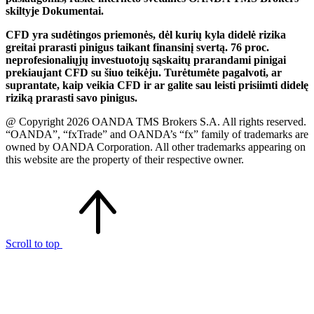
skiltyje Dokumentai.
CFD yra sudėtingos priemonės, dėl kurių kyla didelė rizika
greitai prarasti pinigus taikant finansinį svertą. 76 proc.
neprofesionaliųjų investuotojų sąskaitų prarandami pinigai
prekiaujant CFD su šiuo teikėju. Turėtumėte pagalvoti, ar
suprantate, kaip veikia CFD ir ar galite sau leisti prisiimti didelę
riziką prarasti savo pinigus.
@ Copyright 2026 OANDA TMS Brokers S.A. All rights reserved.
“OANDA”, “fxTrade” and OANDA’s “fx” family of trademarks are
owned by OANDA Corporation. All other trademarks appearing on
this website are the property of their respective owner.
Scroll to top