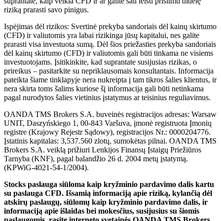
suprantate, kaip veikia CFD ir ar galite sau leisti prisiimti didelę
riziką prarasti savo pinigus.
Ispėjimas dėl rizikos: Svertinė prekyba sandoriais dėl kainų skirtumo
(CFD) ir valiutomis yra labai rizikinga jūsų kapitalui, nes galite
prarasti visa investuota sumą. Dėl šios priežasties prekyba sandoriais
dėl kainų skirtumo (CFD) ir valiutomis gali būti tinkama ne visiems
investuotojams. Įsitikinkite, kad suprantate susijusias rizikas, o
prireikus – pasitarkite su nepriklausomais konsultantais. Informacija
pateikta šiame tinklapyje nera nukreipta į tam tikros šalies klientus, ir
nera skirta toms šalims kuriose šį informacija gali būti netinkama
pagal nurodytos šalies vietinius įstatymus ar teisinius reguliavimus.
OANDA TMS Brokers S.A. buveinės registracijos adresas: Warsaw
UNIT, Daszyńskiego 1, 00-843 Varšuva, įmonė registruota Įmonių
registre (Krajowy Rejestr Sądowy), registracijos Nr.: 0000204776.
Įstatinis kapitalas: 3,537.560 zlotų, sumokėtas pilnai. OANDA TMS
Brokers S.A. veiklą prižiuri Lenkijos Finansų Įstaigų Priežiūros
Tarnyba (KNF), pagal balandžio 26 d. 2004 metų įstatymą.
(KPWiG-4021-54-1/2004).
Stocks paslauga siūloma kaip kryžminio pardavimo dalis kartu
su paslauga CFD. Išsamią informaciją apie riziką, kylančią dėl
atskirų paslaugų, siūlomų kaip kryžminio pardavimo dalis, ir
informaciją apie išlaidas bei mokesčius, susijusius su šiomis
paslaugomis, rasite interneto svetainės OANDA TMS Brokers