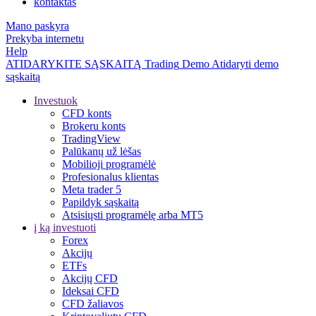
kontaktas
Mano paskyra
Prekyba internetu
Help
ATIDARYKITE SĄSKAITĄ
Trading
Demo
Atidaryti demo
sąskaitą
Investuok
CFD konts
Brokeru konts
TradingView
Palūkanų už lėšas
Mobilioji programėlė
Profesionalus klientas
Meta trader 5
Papildyk sąskaitą
Atsisiųsti programėlę arba MT5
į ką investuoti
Forex
Akcijų
ETFs
Akcijų CFD
Ideksai CFD
CFD žaliavos