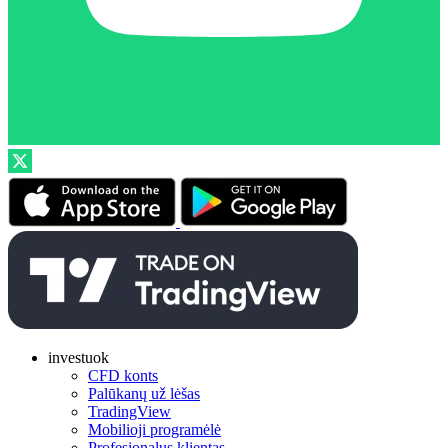
investuok
CFD konts
Palūkanų už lėšas
TradingView
Mobilioji programėlė
Profesionalus klientas