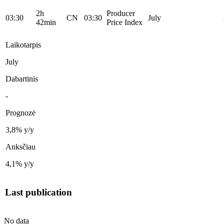
2h
Producer
03:30
CN
03:30
July
42min
Price Index
Laikotarpis
July
Dabartinis
-
Prognozė
3,8% y/y
Anksčiau
4,1% y/y
Last publication
No data