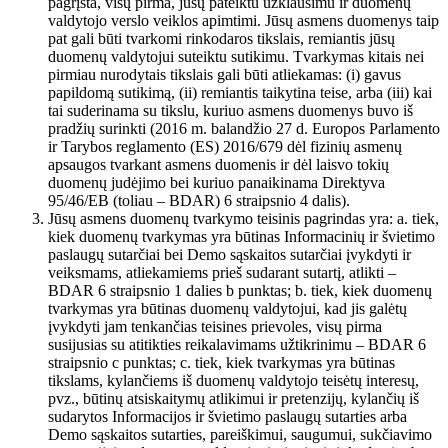
pagrįsta, visų pirma, jūsų pateiktu užklausimu ir duomenų
valdytojo verslo veiklos apimtimi. Jūsų asmens duomenys taip
pat gali būti tvarkomi rinkodaros tikslais, remiantis jūsų
duomenų valdytojui suteiktu sutikimu. Tvarkymas kitais nei
pirmiau nurodytais tikslais gali būti atliekamas: (i) gavus
papildomą sutikimą, (ii) remiantis taikytina teise, arba (iii) kai
tai suderinama su tikslu, kuriuo asmens duomenys buvo iš
pradžių surinkti (2016 m. balandžio 27 d. Europos Parlamento
ir Tarybos reglamento (ES) 2016/679 dėl fizinių asmenų
apsaugos tvarkant asmens duomenis ir dėl laisvo tokių
duomenų judėjimo bei kuriuo panaikinama Direktyva
95/46/EB (toliau – BDAR) 6 straipsnio 4 dalis).
Jūsų asmens duomenų tvarkymo teisinis pagrindas yra: a. tiek,
kiek duomenų tvarkymas yra būtinas Informacinių ir švietimo
paslaugų sutarčiai bei Demo sąskaitos sutarčiai įvykdyti ir
veiksmams, atliekamiems prieš sudarant sutartį, atlikti –
BDAR 6 straipsnio 1 dalies b punktas; b. tiek, kiek duomenų
tvarkymas yra būtinas duomenų valdytojui, kad jis galėtų
įvykdyti jam tenkančias teisines prievoles, visų pirma
susijusias su atitikties reikalavimams užtikrinimu – BDAR 6
straipsnio c punktas; c. tiek, kiek tvarkymas yra būtinas
tikslams, kylančiems iš duomenų valdytojo teisėtų interesų,
pvz., būtinų atsiskaitymų atlikimui ir pretenzijų, kylančių iš
sudarytos Informacijos ir švietimo paslaugų sutarties arba
Demo sąskaitos sutarties, pareiškimui, saugumui, sukčiavimo