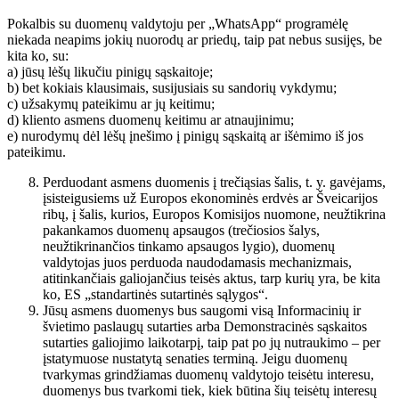
Pokalbis su duomenų valdytoju per „WhatsApp“ programėlę
niekada neapims jokių nuorodų ar priedų, taip pat nebus susijęs, be
kita ko, su:
a) jūsų lėšų likučiu pinigų sąskaitoje;
b) bet kokiais klausimais, susijusiais su sandorių vykdymu;
c) užsakymų pateikimu ar jų keitimu;
d) kliento asmens duomenų keitimu ar atnaujinimu;
e) nurodymų dėl lėšų įnešimo į pinigų sąskaitą ar išėmimo iš jos
pateikimu.
Perduodant asmens duomenis į trečiąsias šalis, t. y. gavėjams,
įsisteigusiems už Europos ekonominės erdvės ar Šveicarijos
ribų, į šalis, kurios, Europos Komisijos nuomone, neužtikrina
pakankamos duomenų apsaugos (trečiosios šalys,
neužtikrinančios tinkamo apsaugos lygio), duomenų
valdytojas juos perduoda naudodamasis mechanizmais,
atitinkančiais galiojančius teisės aktus, tarp kurių yra, be kita
ko, ES „standartinės sutartinės sąlygos“.
Jūsų asmens duomenys bus saugomi visą Informacinių ir
švietimo paslaugų sutarties arba Demonstracinės sąskaitos
sutarties galiojimo laikotarpį, taip pat po jų nutraukimo – per
įstatymuose nustatytą senaties terminą. Jeigu duomenų
tvarkymas grindžiamas duomenų valdytojo teisėtu interesu,
duomenys bus tvarkomi tiek, kiek būtina šių teisėtų interesų