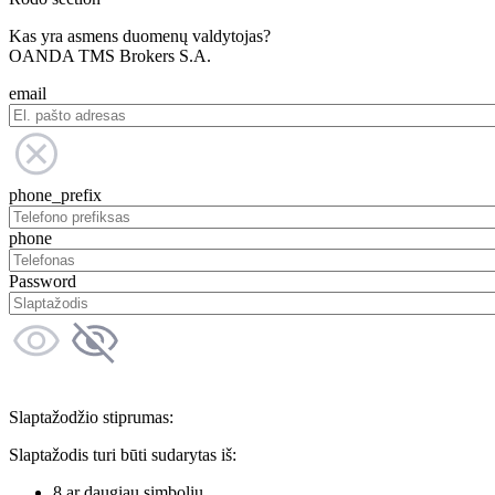
Kas yra asmens duomenų valdytojas?
OANDA TMS Brokers S.A.
email
phone_prefix
phone
Password
Slaptažodžio stiprumas:
Slaptažodis turi būti sudarytas iš:
8 ar daugiau simbolių