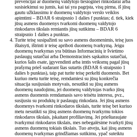
prevencijai ar duomenų valdytojo tiesioginei rinkodarai arba
susisiekimui su jumis, kai tai yra pagrįsta, visų pirma, iš jūsų
gautu užklausimu ir duomenų valdytojo verslo veiklos
apimtimi – BDAR 6 straipsnio 1 dalies f punktas; d. tiek, kiek
jūsų asmens duomenys tvarkomi duomenų valdytojo
rinkodaros tikslais remiantis jūsų sutikimu – BDAR 6
straipsnio 1 dalies a punktas.
Turite teisę susipažinti su savo asmens duomenimis, teisę juos
ištaisyti, ištrinti ir teisę apriboti duomenų tvarkymą. Jeigu
duomenų tvarkymas yra būtinas Informacinių ir švietimo
paslaugų sutarčiai arba Demonstracinės sąskaitos sutarčiai,
kurios šalis esate, įgyvendinti arba imtis veiksmų pagal jūsų
prašymą prieš sudarant šias sutartis (BDAR 6 straipsnio 1
dalies b punktas), taip pat turite teisę perkelti duomenis. Bet
kuriuo metu turite teisę, remdamiesi su jūsų konkrečia
situacija susijusiais motyvais, nesutikti su jūsų asmens
duomenų naudojimu, jei duomenų valdytojas tvarko jūsų
asmens duomenis remdamasis savo teisėtu interesu, pvz.,
susijusiu su produktų ir paslaugų rinkodara. Jei jūsų asmens
duomenys tvarkomi rinkodaros tikslais, turite teisę bet kuriuo
metu nesutikti su jūsų asmens duomenų tvarkymu tokios
rinkodaros tikslais, įskaitant profiliavimą. Jei prieštaraujate
tvarkymui rinkodaros tikslais, mes nebegalėsime tvarkyti jūsų
asmens duomenų tokiais tikslais. Tuo atveju, kai jūsų asmens
duomenų tvarkymas grindžiamas sutikimu, ypač suteiktu