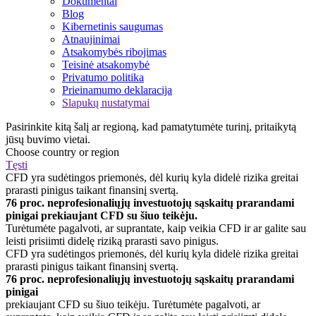
Dokumentai
Blog
Kibernetinis saugumas
Atnaujinimai
Atsakomybės ribojimas
Teisinė atsakomybė
Privatumo politika
Prieinamumo deklaracija
Slapukų nustatymai
Pasirinkite kitą šalį ar regioną, kad pamatytumėte turinį, pritaikytą
jūsų buvimo vietai.
Choose country or region
Tęsti
CFD yra sudėtingos priemonės, dėl kurių kyla didelė rizika greitai
prarasti pinigus taikant finansinį svertą.
76 proc. neprofesionaliųjų investuotojų sąskaitų prarandami
pinigai prekiaujant CFD su šiuo teikėju.
Turėtumėte pagalvoti, ar suprantate, kaip veikia CFD ir ar galite sau
leisti prisiimti didelę riziką prarasti savo pinigus.
CFD yra sudėtingos priemonės, dėl kurių kyla didelė rizika greitai
prarasti pinigus taikant finansinį svertą.
76 proc. neprofesionaliųjų investuotojų sąskaitų prarandami
pinigai
prekiaujant CFD su šiuo teikėju. Turėtumėte pagalvoti, ar