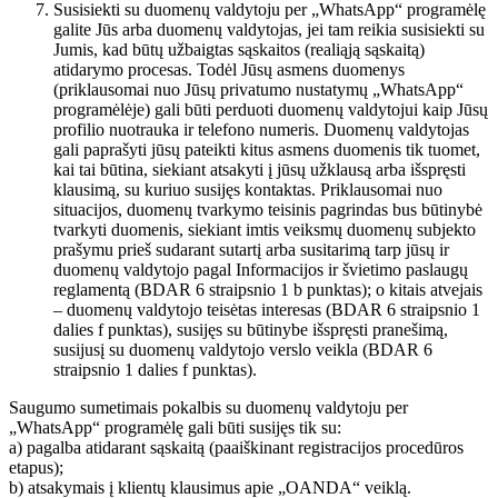
Susisiekti su duomenų valdytoju per „WhatsApp“ programėlę
galite Jūs arba duomenų valdytojas, jei tam reikia susisiekti su
Jumis, kad būtų užbaigtas sąskaitos (realiąją sąskaitą)
atidarymo procesas. Todėl Jūsų asmens duomenys
(priklausomai nuo Jūsų privatumo nustatymų „WhatsApp“
programėlėje) gali būti perduoti duomenų valdytojui kaip Jūsų
profilio nuotrauka ir telefono numeris. Duomenų valdytojas
gali paprašyti jūsų pateikti kitus asmens duomenis tik tuomet,
kai tai būtina, siekiant atsakyti į jūsų užklausą arba išspręsti
klausimą, su kuriuo susijęs kontaktas. Priklausomai nuo
situacijos, duomenų tvarkymo teisinis pagrindas bus būtinybė
tvarkyti duomenis, siekiant imtis veiksmų duomenų subjekto
prašymu prieš sudarant sutartį arba susitarimą tarp jūsų ir
duomenų valdytojo pagal Informacijos ir švietimo paslaugų
reglamentą (BDAR 6 straipsnio 1 b punktas); o kitais atvejais
– duomenų valdytojo teisėtas interesas (BDAR 6 straipsnio 1
dalies f punktas), susijęs su būtinybe išspręsti pranešimą,
susijusį su duomenų valdytojo verslo veikla (BDAR 6
straipsnio 1 dalies f punktas).
Saugumo sumetimais pokalbis su duomenų valdytoju per
„WhatsApp“ programėlę gali būti susijęs tik su:
a) pagalba atidarant sąskaitą (paaiškinant registracijos procedūros
etapus);
b) atsakymais į klientų klausimus apie „OANDA“ veiklą.