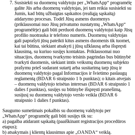
Susisiekti su duomenų valdytoju per „WhatsApp“ programėlę
galite Jūs arba duomenų valdytojas, jei tam reikia susisiekti su
Jumis, kad būtų užbaigtas sąskaitos (realiąją sąskaitą)
atidarymo procesas. Todėl Jūsų asmens duomenys
(priklausomai nuo Jūsų privatumo nustatymų „WhatsApp“
programėlėje) gali būti perduoti duomenų valdytojui kaip Jūsų
profilio nuotrauka ir telefono numeris. Duomenų valdytojas
gali paprašyti jūsų pateikti kitus asmens duomenis tik tuomet,
kai tai būtina, siekiant atsakyti į jūsų užklausą arba išspręsti
klausimą, su kuriuo susijęs kontaktas. Priklausomai nuo
situacijos, duomenų tvarkymo teisinis pagrindas bus būtinybė
tvarkyti duomenis, siekiant imtis veiksmų duomenų subjekto
prašymu prieš sudarant sutartį arba susitarimą tarp jūsų ir
duomenų valdytojo pagal Informacijos ir švietimo paslaugų
reglamentą (BDAR 6 straipsnio 1 b punktas); o kitais atvejais
– duomenų valdytojo teisėtas interesas (BDAR 6 straipsnio 1
dalies f punktas), susijęs su būtinybe išspręsti pranešimą,
susijusį su duomenų valdytojo verslo veikla (BDAR 6
straipsnio 1 dalies f punktas).
Saugumo sumetimais pokalbis su duomenų valdytoju per
„WhatsApp“ programėlę gali būti susijęs tik su:
a) pagalba atidarant sąskaitą (paaiškinant registracijos procedūros
etapus);
b) atsakymais į klientų klausimus apie „OANDA“ veiklą.