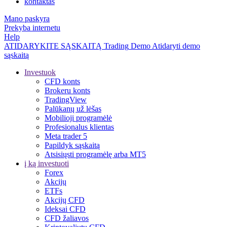
kontaktas
Mano paskyra
Prekyba internetu
Help
ATIDARYKITE SĄSKAITĄ
Trading
Demo
Atidaryti demo
sąskaitą
Investuok
CFD konts
Brokeru konts
TradingView
Palūkanų už lėšas
Mobilioji programėlė
Profesionalus klientas
Meta trader 5
Papildyk sąskaitą
Atsisiųsti programėlę arba MT5
į ką investuoti
Forex
Akcijų
ETFs
Akcijų CFD
Ideksai CFD
CFD žaliavos