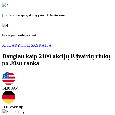
Įtraukite akcijų sąskaitą į savo Kliento zoną
Esate pasiruošę pradėti
ATIDARYKITE SĄSKAITĄ
Daugiau kaip 2100 akcijų iš įvairių rinkų
po Jūsų ranka
1430
JAV
160
Vokietija