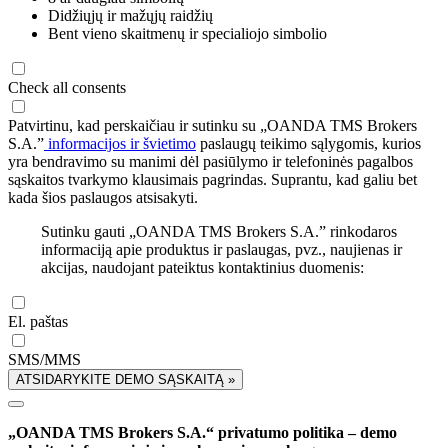
Didžiųjų ir mažųjų raidžių
Bent vieno skaitmenų ir specialiojo simbolio
Check all consents
Patvirtinu, kad perskaičiau ir sutinku su „OANDA TMS Brokers
S.A.”
informacijos ir švietimo
paslaugų teikimo sąlygomis, kurios
yra bendravimo su manimi dėl pasiūlymo ir telefoninės pagalbos
sąskaitos tvarkymo klausimais pagrindas. Suprantu, kad galiu bet
kada šios paslaugos atsisakyti.
Sutinku gauti „OANDA TMS Brokers S.A.” rinkodaros
informaciją apie produktus ir paslaugas, pvz., naujienas ir
akcijas, naudojant pateiktus kontaktinius duomenis:
El. paštas
SMS/MMS
ATSIDARYKITE DEMO SĄSKAITĄ »
„OANDA TMS Brokers S.A.“ privatumo politika – demo