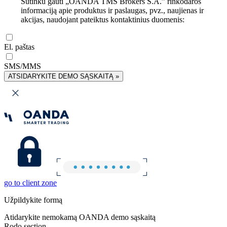
Sutinku gauti „OANDA TMS Brokers S.A.” rinkodaros
informaciją apie produktus ir paslaugas, pvz., naujienas ir
akcijas, naudojant pateiktus kontaktinius duomenis:
El. paštas
SMS/MMS
ATSIDARYKITE DEMO SĄSKAITĄ »
go to client zone
Užpildykite formą
Atidarykite nemokamą OANDA demo sąskaitą
Rodo section