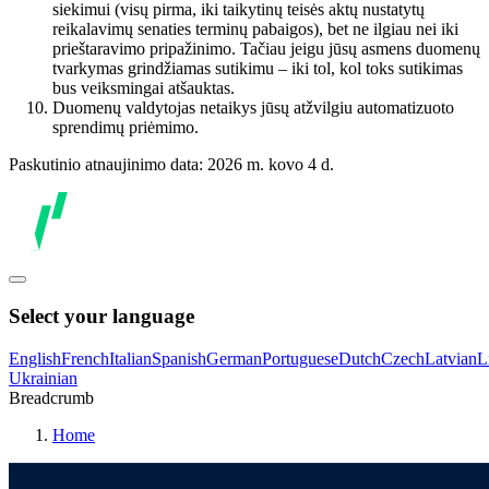
siekimui (visų pirma, iki taikytinų teisės aktų nustatytų
reikalavimų senaties terminų pabaigos), bet ne ilgiau nei iki
prieštaravimo pripažinimo. Tačiau jeigu jūsų asmens duomenų
tvarkymas grindžiamas sutikimu – iki tol, kol toks sutikimas
bus veiksmingai atšauktas.
Duomenų valdytojas netaikys jūsų atžvilgiu automatizuoto
sprendimų priėmimo.
Paskutinio atnaujinimo data: 2026 m. kovo 4 d.
Select your language
English
French
Italian
Spanish
German
Portuguese
Dutch
Czech
Latvian
L
Ukrainian
Breadcrumb
Home