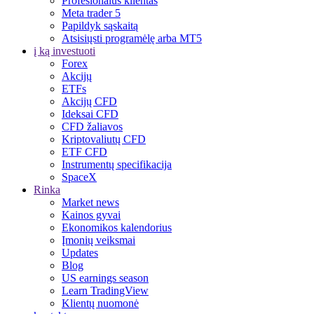
Profesionalus klientas
Meta trader 5
Papildyk sąskaitą
Atsisiųsti programėlę arba MT5
į ką investuoti
Forex
Akcijų
ETFs
Akcijų CFD
Ideksai CFD
CFD žaliavos
Kriptovaliutų CFD
ETF CFD
Instrumentų specifikacija
SpaceX
Rinka
Market news
Kainos gyvai
Ekonomikos kalendorius
Įmonių veiksmai
Updates
Blog
US earnings season
Learn TradingView
Klientų nuomonė