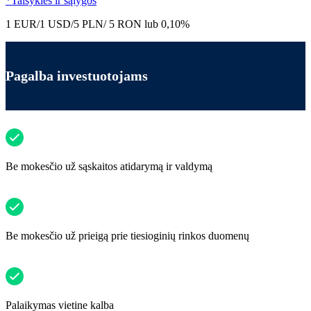
*Taisyklės ir sąlygos
1 EUR/1 USD/5 PLN/ 5 RON lub 0,10%
Pagalba investuotojams
Be mokesčio už sąskaitos atidarymą ir valdymą
Be mokesčio už prieigą prie tiesioginių rinkos duomenų
Palaikymas vietine kalba