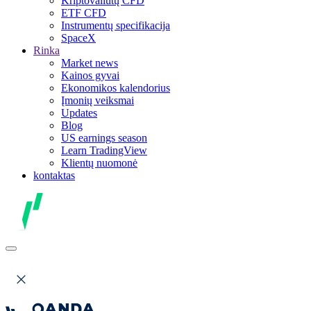
Kriptovaliutų CFD
ETF CFD
Instrumentų specifikacija
SpaceX
Rinka
Market news
Kainos gyvai
Ekonomikos kalendorius
Įmonių veiksmai
Updates
Blog
US earnings season
Learn TradingView
Klientų nuomonė
kontaktas