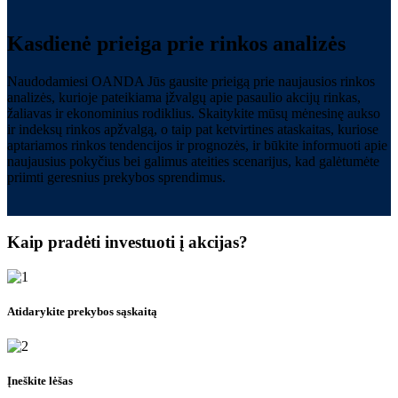
Kasdienė prieiga prie rinkos analizės
Naudodamiesi OANDA Jūs gausite prieigą prie naujausios rinkos
analizės, kurioje pateikiama įžvalgų apie pasaulio akcijų rinkas,
žaliavas ir ekonominius rodiklius. Skaitykite mūsų mėnesinę aukso
ir indeksų rinkos apžvalgą, o taip pat ketvirtines ataskaitas, kuriose
aptariamos rinkos tendencijos ir prognozės, ir būkite informuoti apie
naujausius pokyčius bei galimus ateities scenarijus, kad galėtumėte
priimti geresnius prekybos sprendimus.
Kaip pradėti investuoti į akcijas?
Atidarykite prekybos sąskaitą
Įneškite lėšas