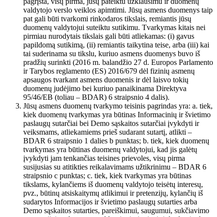
pagrįsta, visų pirma, jūsų pateiktu užklausimu ir duomenų
valdytojo verslo veiklos apimtimi. Jūsų asmens duomenys taip
pat gali būti tvarkomi rinkodaros tikslais, remiantis jūsų
duomenų valdytojui suteiktu sutikimu. Tvarkymas kitais nei
pirmiau nurodytais tikslais gali būti atliekamas: (i) gavus
papildomą sutikimą, (ii) remiantis taikytina teise, arba (iii) kai
tai suderinama su tikslu, kuriuo asmens duomenys buvo iš
pradžių surinkti (2016 m. balandžio 27 d. Europos Parlamento
ir Tarybos reglamento (ES) 2016/679 dėl fizinių asmenų
apsaugos tvarkant asmens duomenis ir dėl laisvo tokių
duomenų judėjimo bei kuriuo panaikinama Direktyva
95/46/EB (toliau – BDAR) 6 straipsnio 4 dalis).
Jūsų asmens duomenų tvarkymo teisinis pagrindas yra: a. tiek,
kiek duomenų tvarkymas yra būtinas Informacinių ir švietimo
paslaugų sutarčiai bei Demo sąskaitos sutarčiai įvykdyti ir
veiksmams, atliekamiems prieš sudarant sutartį, atlikti –
BDAR 6 straipsnio 1 dalies b punktas; b. tiek, kiek duomenų
tvarkymas yra būtinas duomenų valdytojui, kad jis galėtų
įvykdyti jam tenkančias teisines prievoles, visų pirma
susijusias su atitikties reikalavimams užtikrinimu – BDAR 6
straipsnio c punktas; c. tiek, kiek tvarkymas yra būtinas
tikslams, kylančiems iš duomenų valdytojo teisėtų interesų,
pvz., būtinų atsiskaitymų atlikimui ir pretenzijų, kylančių iš
sudarytos Informacijos ir švietimo paslaugų sutarties arba
Demo sąskaitos sutarties, pareiškimui, saugumui, sukčiavimo