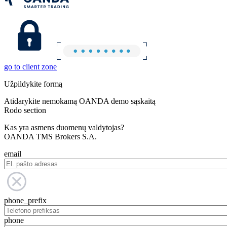
go to client zone
Užpildykite formą
Atidarykite nemokamą OANDA demo sąskaitą
Rodo section
Kas yra asmens duomenų valdytojas?
OANDA TMS Brokers S.A.
email
phone_prefix
phone