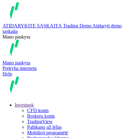
ATIDARYKITE SĄSKAITĄ
Trading
Demo
Atidaryti demo
sąskaitą
Mano paskyra
Mano paskyra
Prekyba internetu
Help
Investuok
CFD konts
Brokeru konts
TradingView
Palūkanų už lėšas
Mobilioji programėlė