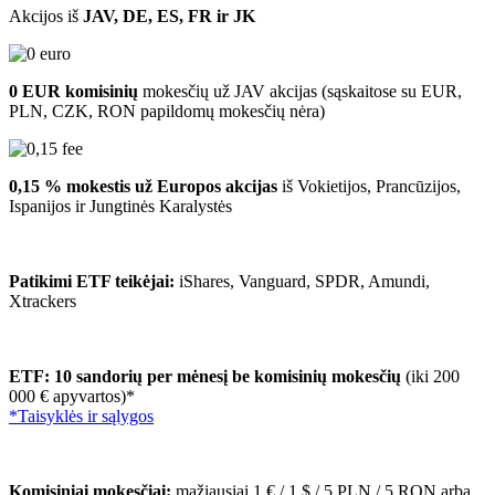
Akcijos iš
JAV, DE, ES, FR ir JK
0 EUR komisinių
mokesčių už JAV akcijas (sąskaitose su EUR,
PLN, CZK, RON papildomų mokesčių nėra)
0,15 % mokestis už Europos akcijas
iš Vokietijos, Prancūzijos,
Ispanijos ir Jungtinės Karalystės
Patikimi ETF teikėjai:
iShares, Vanguard, SPDR, Amundi,
Xtrackers
ETF: 10 sandorių per mėnesį be komisinių mokesčių
(iki 200
000 € apyvartos)*
*Taisyklės ir sąlygos
Komisiniai mokesčiai:
mažiausiai 1 € / 1 $ / 5 PLN / 5 RON arba