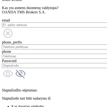
Kas yra asmens duomenų valdytojas?
OANDA TMS Brokers S.A.
email
phone_prefix
phone
Password
Slaptažodžio stiprumas:
Slaptažodis turi būti sudarytas iš:
8 ar daugiau simbolių