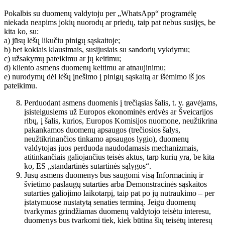
Pokalbis su duomenų valdytoju per „WhatsApp“ programėlę
niekada neapims jokių nuorodų ar priedų, taip pat nebus susijęs, be
kita ko, su:
a) jūsų lėšų likučiu pinigų sąskaitoje;
b) bet kokiais klausimais, susijusiais su sandorių vykdymu;
c) užsakymų pateikimu ar jų keitimu;
d) kliento asmens duomenų keitimu ar atnaujinimu;
e) nurodymų dėl lėšų įnešimo į pinigų sąskaitą ar išėmimo iš jos
pateikimu.
Perduodant asmens duomenis į trečiąsias šalis, t. y. gavėjams,
įsisteigusiems už Europos ekonominės erdvės ar Šveicarijos
ribų, į šalis, kurios, Europos Komisijos nuomone, neužtikrina
pakankamos duomenų apsaugos (trečiosios šalys,
neužtikrinančios tinkamo apsaugos lygio), duomenų
valdytojas juos perduoda naudodamasis mechanizmais,
atitinkančiais galiojančius teisės aktus, tarp kurių yra, be kita
ko, ES „standartinės sutartinės sąlygos“.
Jūsų asmens duomenys bus saugomi visą Informacinių ir
švietimo paslaugų sutarties arba Demonstracinės sąskaitos
sutarties galiojimo laikotarpį, taip pat po jų nutraukimo – per
įstatymuose nustatytą senaties terminą. Jeigu duomenų
tvarkymas grindžiamas duomenų valdytojo teisėtu interesu,
duomenys bus tvarkomi tiek, kiek būtina šių teisėtų interesų