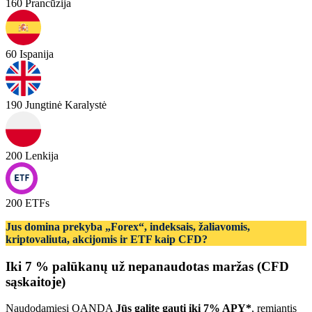
160
Prancūzija
60
Ispanija
190
Jungtinė Karalystė
200
Lenkija
200
ETFs
Jus domina prekyba „Forex“, indeksais, žaliavomis,
kriptovaliuta, akcijomis ir ETF kaip CFD?
Iki 7 % palūkanų už nepanaudotas maržas (CFD
sąskaitoje)
Naudodamiesi OANDA
Jūs galite gauti iki 7% APY*
, remiantis