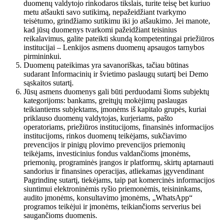
duomenų valdytojo rinkodaros tikslais, turite teisę bet kuriuo
metu atšaukti savo sutikimą, nepažeidžiant tvarkymo
teisėtumo, grindžiamo sutikimu iki jo atšaukimo. Jei manote,
kad jūsų duomenys tvarkomi pažeidžiant teisinius
reikalavimus, galite pateikti skundą kompetentingai priežiūros
institucijai – Lenkijos asmens duomenų apsaugos tarnybos
pirmininkui.
Duomenų pateikimas yra savanoriškas, tačiau būtinas
sudarant Informacinių ir švietimo paslaugų sutartį bei Demo
sąskaitos sutartį.
Jūsų asmens duomenys gali būti perduodami šioms subjektų
kategorijoms: bankams, greitųjų mokėjimų paslaugas
teikiantiems subjektams, įmonėms iš kapitalo grupės, kuriai
priklauso duomenų valdytojas, kurjeriams, pašto
operatoriams, priežiūros institucijoms, finansinės informacijos
institucijoms, rinkos duomenų teikėjams, sukčiavimo
prevencijos ir pinigų plovimo prevencijos priemonių
teikėjams, investicinius fondus valdančioms įmonėms,
priemonių, programinės įrangos ir platformų, skirtų aptarnauti
sandorius ir finansines operacijas, atliekamas įgyvendinant
Pagrindinę sutartį, tiekėjams, taip pat komercinės informacijos
siuntimui elektroninėmis ryšio priemonėmis, teisininkams,
audito įmonėms, konsultavimo įmonėms, „WhatsApp“
programos teikėjui ir įmonėms, teikiančioms serverius bei
saugančioms duomenis.