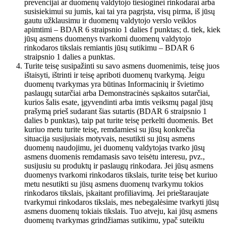
prevencijai ar duomenų valdytojo tiesioginei rinkodarai arba
susisiekimui su jumis, kai tai yra pagrįsta, visų pirma, iš jūsų
gautu užklausimu ir duomenų valdytojo verslo veiklos
apimtimi – BDAR 6 straipsnio 1 dalies f punktas; d. tiek, kiek
jūsų asmens duomenys tvarkomi duomenų valdytojo
rinkodaros tikslais remiantis jūsų sutikimu – BDAR 6
straipsnio 1 dalies a punktas.
Turite teisę susipažinti su savo asmens duomenimis, teisę juos
ištaisyti, ištrinti ir teisę apriboti duomenų tvarkymą. Jeigu
duomenų tvarkymas yra būtinas Informacinių ir švietimo
paslaugų sutarčiai arba Demonstracinės sąskaitos sutarčiai,
kurios šalis esate, įgyvendinti arba imtis veiksmų pagal jūsų
prašymą prieš sudarant šias sutartis (BDAR 6 straipsnio 1
dalies b punktas), taip pat turite teisę perkelti duomenis. Bet
kuriuo metu turite teisę, remdamiesi su jūsų konkrečia
situacija susijusiais motyvais, nesutikti su jūsų asmens
duomenų naudojimu, jei duomenų valdytojas tvarko jūsų
asmens duomenis remdamasis savo teisėtu interesu, pvz.,
susijusiu su produktų ir paslaugų rinkodara. Jei jūsų asmens
duomenys tvarkomi rinkodaros tikslais, turite teisę bet kuriuo
metu nesutikti su jūsų asmens duomenų tvarkymu tokios
rinkodaros tikslais, įskaitant profiliavimą. Jei prieštaraujate
tvarkymui rinkodaros tikslais, mes nebegalėsime tvarkyti jūsų
asmens duomenų tokiais tikslais. Tuo atveju, kai jūsų asmens
duomenų tvarkymas grindžiamas sutikimu, ypač suteiktu