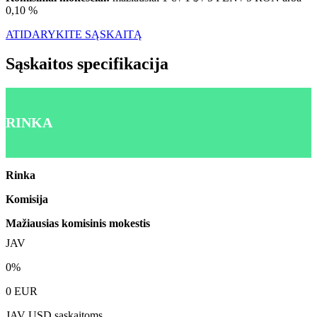
0,10 %
ATIDARYKITE SĄSKAITĄ
Sąskaitos specifikacija
RINKA
Rinka
Komisija
Mažiausias komisinis mokestis
JAV
0%
0 EUR
JAV USD sąskaitoms