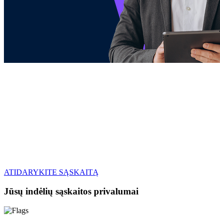
Brokerio sąskaita
Investuokite į akcijas ir ETF su patikimu ir
apdovanojimus pelniusiu brokeriu
Prieiga prie daugiau nei 2 400 akcijų iš Lenkijos, Europos ir
JAV, taip pat prie ETF
Nėra mokesčių už prieigą prie realaus laiko rinkos kotiruočių
ETF: įvairiapusiški turto krepšeliai už patrauklią kainą
ATIDARYKITE SĄSKAITĄ
Jūsų indėlių sąskaitos privalumai