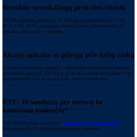
Išvenkite nereikalingų prekybos išlaidų
0 EUR komisinių mokesčių už JAV akcijas (sąskaitose su EUR,
PLN, CZK, RON papildomų mokesčių nėra). Be mokesčio už
sąskaitos atidarymą ir valdymą.
Akcijų sąskaita su prieiga prie kelių rinkų
Atsidarykite brokerio sąskaitą ir naudokitės pasaulinėmis rinkomis,
tūkstančiais akcijų iš JAV, ES ir JK po Jūsų ranka. Be mokesčio už
sąskaitos atidarymą su realaus laiko rinkos duomenimis.
ETF: 10 sandorių per mėnesį be
komisinių mokesčių*
*(iki 200 000 eurų apyvartos).
Taikomos sąlygos ir nuostatos.
Nėra mokesčių už sąskaitos atidarymą ar tvarkymą.