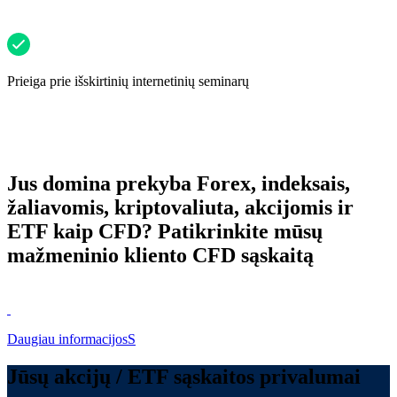
Prieiga prie išskirtinių internetinių seminarų
Jus domina prekyba Forex, indeksais,
žaliavomis, kriptovaliuta, akcijomis ir
ETF kaip CFD? Patikrinkite mūsų
mažmeninio kliento CFD sąskaitą
Daugiau informacijosS
Jūsų akcijų / ETF sąskaitos privalumai