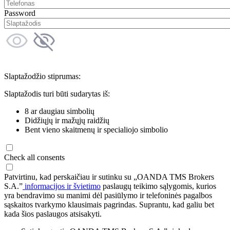
Password
Slaptažodžio stiprumas:
Slaptažodis turi būti sudarytas iš:
8 ar daugiau simbolių
Didžiųjų ir mažųjų raidžių
Bent vieno skaitmenų ir specialiojo simbolio
Check all consents
Patvirtinu, kad perskaičiau ir sutinku su „OANDA TMS Brokers
S.A.”
informacijos ir švietimo
paslaugų teikimo sąlygomis, kurios
yra bendravimo su manimi dėl pasiūlymo ir telefoninės pagalbos
sąskaitos tvarkymo klausimais pagrindas. Suprantu, kad galiu bet
kada šios paslaugos atsisakyti.