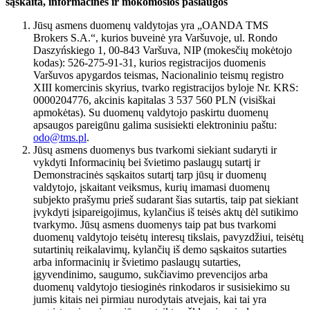
sąskaita, informacinės ir mokomosios paslaugos
Jūsų asmens duomenų valdytojas yra „OANDA TMS
Brokers S.A.“, kurios buveinė yra Varšuvoje, ul. Rondo
Daszyńskiego 1, 00-843 Varšuva, NIP (mokesčių mokėtojo
kodas): 526-275-91-31, kurios registracijos duomenis
Varšuvos apygardos teismas, Nacionalinio teismų registro
XIII komercinis skyrius, tvarko registracijos byloje Nr. KRS:
0000204776, akcinis kapitalas 3 537 560 PLN (visiškai
apmokėtas). Su duomenų valdytojo paskirtu duomenų
apsaugos pareigūnu galima susisiekti elektroniniu paštu:
odo@tms.pl
.
Jūsų asmens duomenys bus tvarkomi siekiant sudaryti ir
vykdyti Informacinių bei švietimo paslaugų sutartį ir
Demonstracinės sąskaitos sutartį tarp jūsų ir duomenų
valdytojo, įskaitant veiksmus, kurių imamasi duomenų
subjekto prašymu prieš sudarant šias sutartis, taip pat siekiant
įvykdyti įsipareigojimus, kylančius iš teisės aktų dėl sutikimo
tvarkymo. Jūsų asmens duomenys taip pat bus tvarkomi
duomenų valdytojo teisėtų interesų tikslais, pavyzdžiui, teisėtų
sutartinių reikalavimų, kylančių iš demo sąskaitos sutarties
arba informacinių ir švietimo paslaugų sutarties,
įgyvendinimo, saugumo, sukčiavimo prevencijos arba
duomenų valdytojo tiesioginės rinkodaros ir susisiekimo su
jumis kitais nei pirmiau nurodytais atvejais, kai tai yra