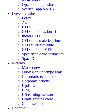
MetaTrader 5
Opzioni di deposito
Scarica l'app o MT5
Dove investire
Forex
Azioni
ETFs
CFD su titoli azionari
Indici CFD
CFD sulle materie prime
CFD su criptovalute
CFD su fondi ETF
Specifiche dello strumento
SpaceX
Mercato
Market news
Quotazioni in tempo reale
Calendario economico
Corporate actions
Updates
Blog
US earnings season
Learn TradingView
Client sentiment
Contatto