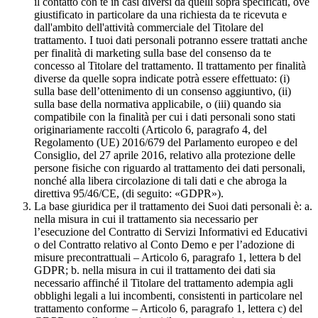
il contatto con te in casi diversi da quelli sopra specificati, ove
giustificato in particolare da una richiesta da te ricevuta e
dall'ambito dell'attività commerciale del Titolare del
trattamento. I tuoi dati personali potranno essere trattati anche
per finalità di marketing sulla base del consenso da te
concesso al Titolare del trattamento. Il trattamento per finalità
diverse da quelle sopra indicate potrà essere effettuato: (i)
sulla base dell’ottenimento di un consenso aggiuntivo, (ii)
sulla base della normativa applicabile, o (iii) quando sia
compatibile con la finalità per cui i dati personali sono stati
originariamente raccolti (Articolo 6, paragrafo 4, del
Regolamento (UE) 2016/679 del Parlamento europeo e del
Consiglio, del 27 aprile 2016, relativo alla protezione delle
persone fisiche con riguardo al trattamento dei dati personali,
nonché alla libera circolazione di tali dati e che abroga la
direttiva 95/46/CE, (di seguito: «GDPR»).
La base giuridica per il trattamento dei Suoi dati personali è: a.
nella misura in cui il trattamento sia necessario per
l’esecuzione del Contratto di Servizi Informativi ed Educativi
o del Contratto relativo al Conto Demo e per l’adozione di
misure precontrattuali – Articolo 6, paragrafo 1, lettera b del
GDPR; b. nella misura in cui il trattamento dei dati sia
necessario affinché il Titolare del trattamento adempia agli
obblighi legali a lui incombenti, consistenti in particolare nel
trattamento conforme – Articolo 6, paragrafo 1, lettera c) del