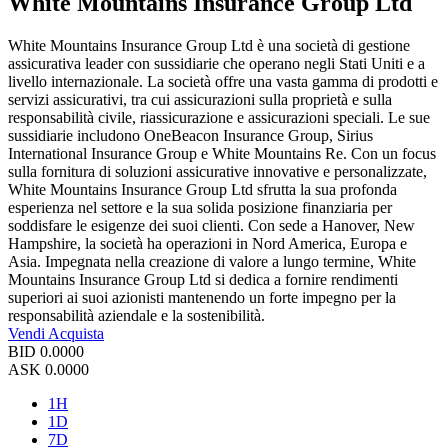
White Mountains Insurance Group Ltd
White Mountains Insurance Group Ltd è una società di gestione
assicurativa leader con sussidiarie che operano negli Stati Uniti e a
livello internazionale. La società offre una vasta gamma di prodotti e
servizi assicurativi, tra cui assicurazioni sulla proprietà e sulla
responsabilità civile, riassicurazione e assicurazioni speciali. Le sue
sussidiarie includono OneBeacon Insurance Group, Sirius
International Insurance Group e White Mountains Re. Con un focus
sulla fornitura di soluzioni assicurative innovative e personalizzate,
White Mountains Insurance Group Ltd sfrutta la sua profonda
esperienza nel settore e la sua solida posizione finanziaria per
soddisfare le esigenze dei suoi clienti. Con sede a Hanover, New
Hampshire, la società ha operazioni in Nord America, Europa e
Asia. Impegnata nella creazione di valore a lungo termine, White
Mountains Insurance Group Ltd si dedica a fornire rendimenti
superiori ai suoi azionisti mantenendo un forte impegno per la
responsabilità aziendale e la sostenibilità.
Vendi
Acquista
BID
0.0000
ASK
0.0000
1H
1D
7D