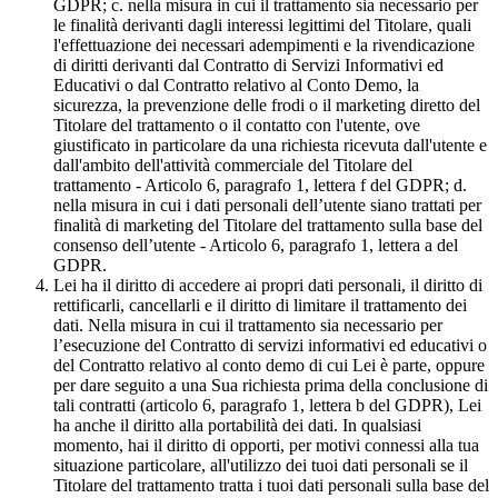
GDPR; c. nella misura in cui il trattamento sia necessario per
le finalità derivanti dagli interessi legittimi del Titolare, quali
l'effettuazione dei necessari adempimenti e la rivendicazione
di diritti derivanti dal Contratto di Servizi Informativi ed
Educativi o dal Contratto relativo al Conto Demo, la
sicurezza, la prevenzione delle frodi o il marketing diretto del
Titolare del trattamento o il contatto con l'utente, ove
giustificato in particolare da una richiesta ricevuta dall'utente e
dall'ambito dell'attività commerciale del Titolare del
trattamento - Articolo 6, paragrafo 1, lettera f del GDPR; d.
nella misura in cui i dati personali dell’utente siano trattati per
finalità di marketing del Titolare del trattamento sulla base del
consenso dell’utente - Articolo 6, paragrafo 1, lettera a del
GDPR.
Lei ha il diritto di accedere ai propri dati personali, il diritto di
rettificarli, cancellarli e il diritto di limitare il trattamento dei
dati. Nella misura in cui il trattamento sia necessario per
l’esecuzione del Contratto di servizi informativi ed educativi o
del Contratto relativo al conto demo di cui Lei è parte, oppure
per dare seguito a una Sua richiesta prima della conclusione di
tali contratti (articolo 6, paragrafo 1, lettera b del GDPR), Lei
ha anche il diritto alla portabilità dei dati. In qualsiasi
momento, hai il diritto di opporti, per motivi connessi alla tua
situazione particolare, all'utilizzo dei tuoi dati personali se il
Titolare del trattamento tratta i tuoi dati personali sulla base del