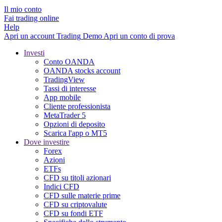
Il mio conto
Fai trading online
Help
Apri un account
Trading
Demo
Apri un conto di prova
Investi
Conto OANDA
OANDA stocks account
TradingView
Tassi di interesse
App mobile
Cliente professionista
MetaTrader 5
Opzioni di deposito
Scarica l'app o MT5
Dove investire
Forex
Azioni
ETFs
CFD su titoli azionari
Indici CFD
CFD sulle materie prime
CFD su criptovalute
CFD su fondi ETF