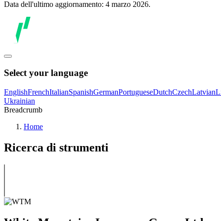
Data dell'ultimo aggiornamento: 4 marzo 2026.
Select your language
English
French
Italian
Spanish
German
Portuguese
Dutch
Czech
Latvian
L
Ukrainian
Breadcrumb
Home
Ricerca di strumenti