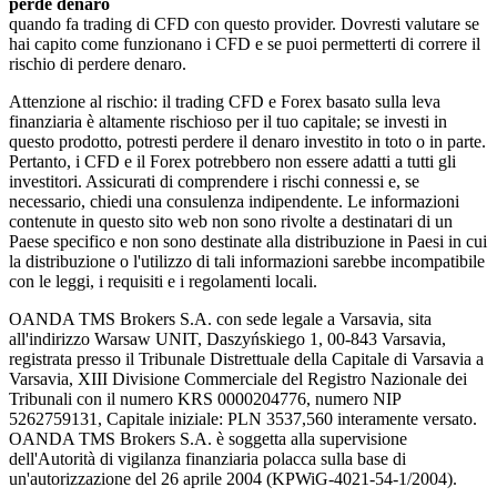
perde denaro
quando fa trading di CFD con questo provider. Dovresti valutare se
hai capito come funzionano i CFD e se puoi permetterti di correre il
rischio di perdere denaro.
Attenzione al rischio: il trading CFD e Forex basato sulla leva
finanziaria è altamente rischioso per il tuo capitale; se investi in
questo prodotto, potresti perdere il denaro investito in toto o in parte.
Pertanto, i CFD e il Forex potrebbero non essere adatti a tutti gli
investitori. Assicurati di comprendere i rischi connessi e, se
necessario, chiedi una consulenza indipendente. Le informazioni
contenute in questo sito web non sono rivolte a destinatari di un
Paese specifico e non sono destinate alla distribuzione in Paesi in cui
la distribuzione o l'utilizzo di tali informazioni sarebbe incompatibile
con le leggi, i requisiti e i regolamenti locali.
OANDA TMS Brokers S.A. con sede legale a Varsavia, sita
all'indirizzo Warsaw UNIT, Daszyńskiego 1, 00-843 Varsavia,
registrata presso il Tribunale Distrettuale della Capitale di Varsavia a
Varsavia, XIII Divisione Commerciale del Registro Nazionale dei
Tribunali con il numero KRS 0000204776, numero NIP
5262759131, Capitale iniziale: PLN 3537,560 interamente versato.
OANDA TMS Brokers S.A. è soggetta alla supervisione
dell'Autorità di vigilanza finanziaria polacca sulla base di
un'autorizzazione del 26 aprile 2004 (KPWiG-4021-54-1/2004).