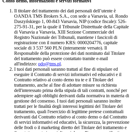
Conto demo, informazioni e servizi formativi
Il titolare del trattamento dei dati personali dell’utente è
OANDA TMS Brokers S.A., con sede a Varsavia, ul. Rondo
Daszyńskiego 1, 00-843 Varsavia, NIP (codice fiscale): 526-
275-91-31, per la quale il Tribunale Distrettuale della Capitale
di Varsavia a Varsavia, XIII Sezione Commerciale del
Registro Nazionale dei Tribunali, mantiene i fascicoli di
registrazione con il numero KRS: 0000204776, capitale
sociale di 3 537 560 PLN (interamente versato). Il
Responsabile della protezione dei dati nominato dal Titolare
del trattamento può essere contattato tramite e-mail
all'indirizzo:
odo@tms.pl
.
I tuoi dati personali saranno trattati al fine di stipulare ed
eseguire il Contratto di servizi informativi ed educativi e il
Contratto relativo al conto demo tra te e il Titolare del
trattamento, anche al fine di adottare misure su richiesta
dell'interessato prima della stipula di tali contratti, nonché per
adempiere agli obblighi derivanti dalla normativa in materia di
gestione del consenso. I tuoi dati personali saranno inoltre
trattati per le finalità degli interessi legittimi del Titolare del
trattamento, quali l'esercizio di legittime pretese contrattuali
derivanti dal Contratto relativo al conto demo o dal Contratto
di servizi informativi ed educativi, la sicurezza, la prevenzione
delle frodi o il marketing diretto del Titolare del trattamento e