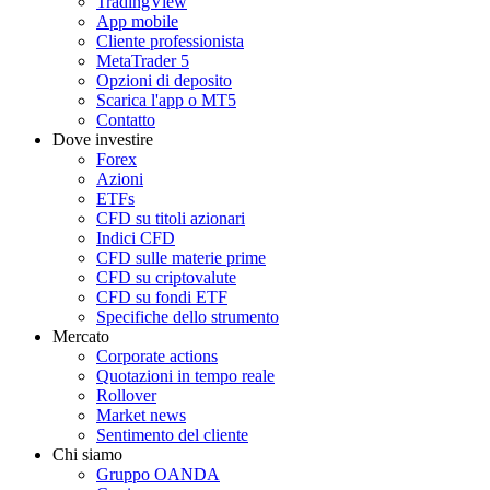
TradingView
App mobile
Cliente professionista
MetaTrader 5
Opzioni di deposito
Scarica l'app o MT5
Contatto
Dove investire
Forex
Azioni
ETFs
CFD su titoli azionari
Indici CFD
CFD sulle materie prime
CFD su criptovalute
CFD su fondi ETF
Specifiche dello strumento
Mercato
Corporate actions
Quotazioni in tempo reale
Rollover
Market news
Sentimento del cliente
Chi siamo
Gruppo OANDA