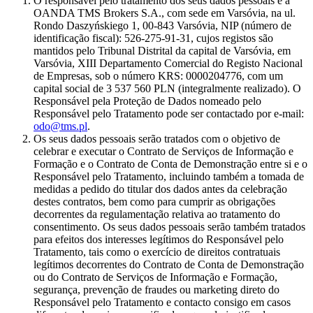
O responsável pelo tratamento dos seus dados pessoais é a
OANDA TMS Brokers S.A., com sede em Varsóvia, na ul.
Rondo Daszyńskiego 1, 00-843 Varsóvia, NIP (número de
identificação fiscal): 526-275-91-31, cujos registos são
mantidos pelo Tribunal Distrital da capital de Varsóvia, em
Varsóvia, XIII Departamento Comercial do Registo Nacional
de Empresas, sob o número KRS: 0000204776, com um
capital social de 3 537 560 PLN (integralmente realizado). O
Responsável pela Proteção de Dados nomeado pelo
Responsável pelo Tratamento pode ser contactado por e-mail:
odo@tms.pl
.
Os seus dados pessoais serão tratados com o objetivo de
celebrar e executar o Contrato de Serviços de Informação e
Formação e o Contrato de Conta de Demonstração entre si e o
Responsável pelo Tratamento, incluindo também a tomada de
medidas a pedido do titular dos dados antes da celebração
destes contratos, bem como para cumprir as obrigações
decorrentes da regulamentação relativa ao tratamento do
consentimento. Os seus dados pessoais serão também tratados
para efeitos dos interesses legítimos do Responsável pelo
Tratamento, tais como o exercício de direitos contratuais
legítimos decorrentes do Contrato de Conta de Demonstração
ou do Contrato de Serviços de Informação e Formação,
segurança, prevenção de fraudes ou marketing direto do
Responsável pelo Tratamento e contacto consigo em casos