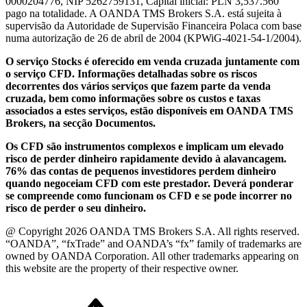
0000204776, NIP 5262759131, Capital inicial: PLN 3,537.560
pago na totalidade. A OANDA TMS Brokers S.A. está sujeita à
supervisão da Autoridade de Supervisão Financeira Polaca com base
numa autorização de 26 de abril de 2004 (KPWiG-4021-54-1/2004).
O serviço Stocks é oferecido em venda cruzada juntamente com
o serviço CFD. Informações detalhadas sobre os riscos
decorrentes dos vários serviços que fazem parte da venda
cruzada, bem como informações sobre os custos e taxas
associados a estes serviços, estão disponíveis em OANDA TMS
Brokers, na secção Documentos.
Os CFD são instrumentos complexos e implicam um elevado
risco de perder dinheiro rapidamente devido à alavancagem.
76% das contas de pequenos investidores perdem dinheiro
quando negoceiam CFD com este prestador. Deverá ponderar
se compreende como funcionam os CFD e se pode incorrer no
risco de perder o seu dinheiro.
@ Copyright 2026 OANDA TMS Brokers S.A. All rights reserved.
“OANDA”, “fxTrade” and OANDA’s “fx” family of trademarks are
owned by OANDA Corporation. All other trademarks appearing on
this website are the property of their respective owner.