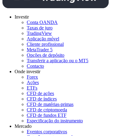
Investir
Conta OANDA
Taxas de juro
TradingView
Aplicação móvel
Cliente profissional
MetaTrader 5
Opções de depósito
Transferir a aplicação ou o MT5
Contacto
Onde investir
Forex
Ações
ETFs
CFD de ações
CFD de índices
CFD de matérias-primas
CFD de criptomoeda
CFD de fundos ETF
Especificação do instrumento
Mercado
Eventos corporativos