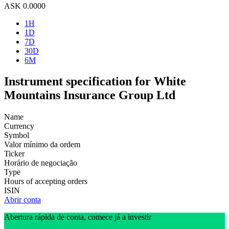
ASK
0.0000
1H
1D
7D
30D
6M
Instrument specification for White
Mountains Insurance Group Ltd
Name
Currency
Symbol
Valor mínimo da ordem
Ticker
Horário de negociação
Type
Hours of accepting orders
ISIN
Abrir conta
Abertura rápida de conta, comece já a investir