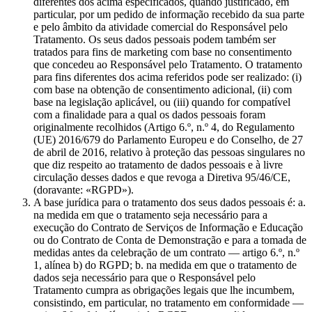
diferentes dos acima especificados, quando justificado, em
particular, por um pedido de informação recebido da sua parte
e pelo âmbito da atividade comercial do Responsável pelo
Tratamento. Os seus dados pessoais podem também ser
tratados para fins de marketing com base no consentimento
que concedeu ao Responsável pelo Tratamento. O tratamento
para fins diferentes dos acima referidos pode ser realizado: (i)
com base na obtenção de consentimento adicional, (ii) com
base na legislação aplicável, ou (iii) quando for compatível
com a finalidade para a qual os dados pessoais foram
originalmente recolhidos (Artigo 6.º, n.º 4, do Regulamento
(UE) 2016/679 do Parlamento Europeu e do Conselho, de 27
de abril de 2016, relativo à proteção das pessoas singulares no
que diz respeito ao tratamento de dados pessoais e à livre
circulação desses dados e que revoga a Diretiva 95/46/CE,
(doravante: «RGPD»).
A base jurídica para o tratamento dos seus dados pessoais é: a.
na medida em que o tratamento seja necessário para a
execução do Contrato de Serviços de Informação e Educação
ou do Contrato de Conta de Demonstração e para a tomada de
medidas antes da celebração de um contrato — artigo 6.º, n.º
1, alínea b) do RGPD; b. na medida em que o tratamento de
dados seja necessário para que o Responsável pelo
Tratamento cumpra as obrigações legais que lhe incumbem,
consistindo, em particular, no tratamento em conformidade —