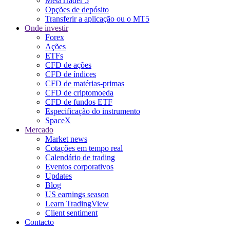
MetaTrader 5
Opções de depósito
Transferir a aplicação ou o MT5
Onde investir
Forex
Ações
ETFs
CFD de ações
CFD de índices
CFD de matérias-primas
CFD de criptomoeda
CFD de fundos ETF
Especificação do instrumento
SpaceX
Mercado
Market news
Cotações em tempo real
Calendário de trading
Eventos corporativos
Updates
Blog
US earnings season
Learn TradingView
Client sentiment
Contacto