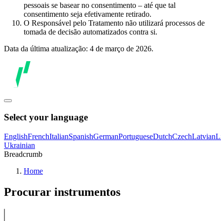
pessoais se basear no consentimento – até que tal
consentimento seja efetivamente retirado.
O Responsável pelo Tratamento não utilizará processos de
tomada de decisão automatizados contra si.
Data da última atualização: 4 de março de 2026.
Select your language
English
French
Italian
Spanish
German
Portuguese
Dutch
Czech
Latvian
L
Ukrainian
Breadcrumb
Home
Procurar instrumentos