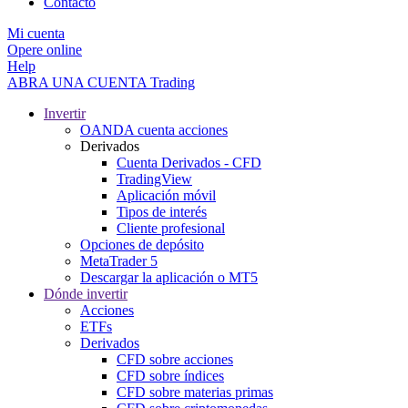
Contacto
Mi cuenta
Opere online
Help
ABRA UNA CUENTA
Trading
Invertir
OANDA cuenta acciones
Derivados
Cuenta Derivados - CFD
TradingView
Aplicación móvil
Tipos de interés
Cliente profesional
Opciones de depósito
MetaTrader 5
Descargar la aplicación o MT5
Dónde invertir
Acciones
ETFs
Derivados
CFD sobre acciones
CFD sobre índices
CFD sobre materias primas