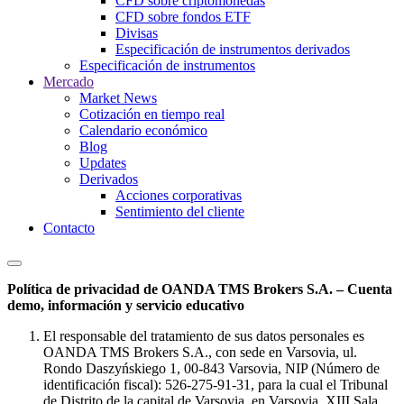
CFD sobre criptomonedas
CFD sobre fondos ETF
Divisas
Especificación de instrumentos derivados
Especificación de instrumentos
Mercado
Market News
Cotización en tiempo real
Calendario económico
Blog
Updates
Derivados
Acciones corporativas
Sentimiento del cliente
Contacto
Política de privacidad de OANDA TMS Brokers S.A. – Cuenta
demo, información y servicio educativo
El responsable del tratamiento de sus datos personales es
OANDA TMS Brokers S.A., con sede en Varsovia, ul.
Rondo Daszyńskiego 1, 00-843 Varsovia, NIP (Número de
identificación fiscal): 526-275-91-31, para la cual el Tribunal
de Distrito de la capital de Varsovia, en Varsovia, XIII Sala