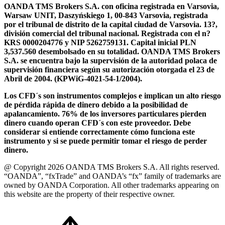
OANDA TMS Brokers S.A. con oficina registrada en Varsovia,
Warsaw UNIT, Daszyńskiego 1, 00-843 Varsovia, registrada
por el tribunal de distrito de la capital ciudad de Varsovia. 13?,
división comercial del tribunal nacional. Registrada con el n?
KRS 0000204776 y NIP 5262759131. Capital inicial PLN
3,537.560 desembolsado en su totalidad. OANDA TMS Brokers
S.A. se encuentra bajo la supervisión de la autoridad polaca de
supervisión financiera según su autorización otorgada el 23 de
Abril de 2004. (KPWiG-4021-54-1/2004).
Los CFD´s son instrumentos complejos e implican un alto riesgo
de pérdida rápida de dinero debido a la posibilidad de
apalancamiento. 76% de los inversores particulares pierden
dinero cuando operan CFD´s con este proveedor. Debe
considerar si entiende correctamente cómo funciona este
instrumento y si se puede permitir tomar el riesgo de perder
dinero.
@ Copyright 2026 OANDA TMS Brokers S.A. All rights reserved.
“OANDA”, “fxTrade” and OANDA’s “fx” family of trademarks are
owned by OANDA Corporation. All other trademarks appearing on
this website are the property of their respective owner.