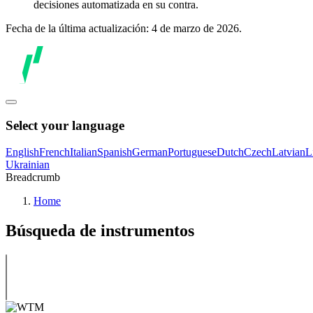
decisiones automatizada en su contra.
Fecha de la última actualización: 4 de marzo de 2026.
Select your language
English
French
Italian
Spanish
German
Portuguese
Dutch
Czech
Latvian
L
Ukrainian
Breadcrumb
Home
Búsqueda de instrumentos