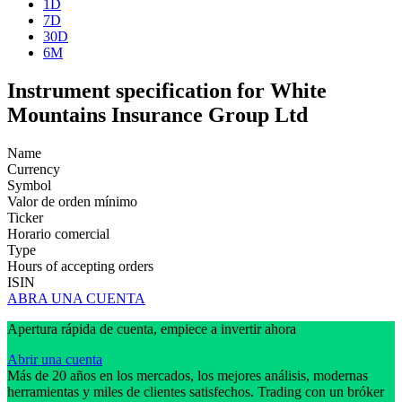
1D
7D
30D
6M
Instrument specification for White
Mountains Insurance Group Ltd
Name
Currency
Symbol
Valor de orden mínimo
Ticker
Horario comercial
Type
Hours of accepting orders
ISIN
ABRA UNA CUENTA
Apertura rápida de cuenta, empiece a invertir ahora
Abrir una cuenta
Más de 20 años en los mercados, los mejores análisis, modernas
herramientas y miles de clientes satisfechos. Trading con un bróker