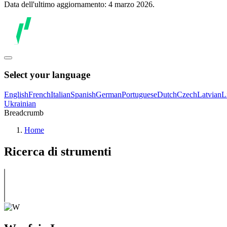
Data dell'ultimo aggiornamento: 4 marzo 2026.
Select your language
English
French
Italian
Spanish
German
Portuguese
Dutch
Czech
Latvian
L
Ukrainian
Breadcrumb
Home
Ricerca di strumenti