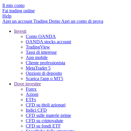
Il mio conto
Fai trading online
Help
Apri un account
Trading
Demo
Apri un conto di prova
Investi
Conto OANDA
OANDA stocks account
TradingView
Tassi di interesse
App mobile
Cliente professionista
MetaTrader 5
Opzioni di deposito
Scarica l'app o MT5
Dove investire
Forex
Azioni
ETFs
CFD su titoli azionari
Indici CFD
CFD sulle materie prime
CFD su criptovalute
CFD su fondi ETF