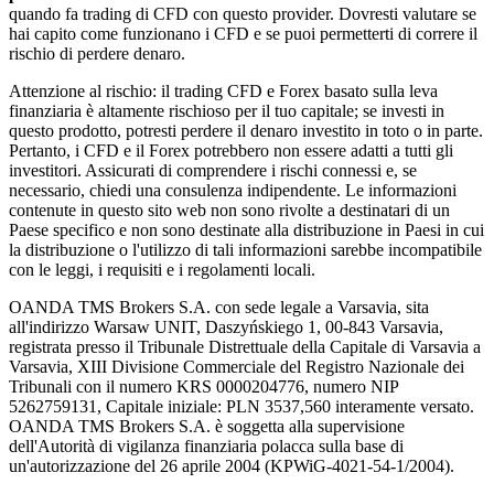
quando fa trading di CFD con questo provider. Dovresti valutare se
hai capito come funzionano i CFD e se puoi permetterti di correre il
rischio di perdere denaro.
Attenzione al rischio: il trading CFD e Forex basato sulla leva
finanziaria è altamente rischioso per il tuo capitale; se investi in
questo prodotto, potresti perdere il denaro investito in toto o in parte.
Pertanto, i CFD e il Forex potrebbero non essere adatti a tutti gli
investitori. Assicurati di comprendere i rischi connessi e, se
necessario, chiedi una consulenza indipendente. Le informazioni
contenute in questo sito web non sono rivolte a destinatari di un
Paese specifico e non sono destinate alla distribuzione in Paesi in cui
la distribuzione o l'utilizzo di tali informazioni sarebbe incompatibile
con le leggi, i requisiti e i regolamenti locali.
OANDA TMS Brokers S.A. con sede legale a Varsavia, sita
all'indirizzo Warsaw UNIT, Daszyńskiego 1, 00-843 Varsavia,
registrata presso il Tribunale Distrettuale della Capitale di Varsavia a
Varsavia, XIII Divisione Commerciale del Registro Nazionale dei
Tribunali con il numero KRS 0000204776, numero NIP
5262759131, Capitale iniziale: PLN 3537,560 interamente versato.
OANDA TMS Brokers S.A. è soggetta alla supervisione
dell'Autorità di vigilanza finanziaria polacca sulla base di
un'autorizzazione del 26 aprile 2004 (KPWiG-4021-54-1/2004).