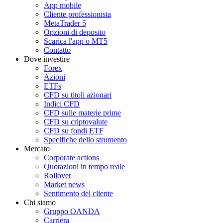
App mobile
Cliente professionista
MetaTrader 5
Opzioni di deposito
Scarica l'app o MT5
Contatto
Dove investire
Forex
Azioni
ETFs
CFD su titoli azionari
Indici CFD
CFD sulle materie prime
CFD su criptovalute
CFD su fondi ETF
Specifiche dello strumento
Mercato
Corporate actions
Quotazioni in tempo reale
Rollover
Market news
Sentimento del cliente
Chi siamo
Gruppo OANDA
Carriera