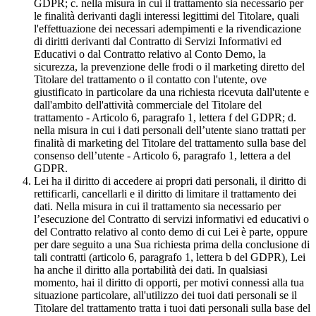
GDPR; c. nella misura in cui il trattamento sia necessario per
le finalità derivanti dagli interessi legittimi del Titolare, quali
l'effettuazione dei necessari adempimenti e la rivendicazione
di diritti derivanti dal Contratto di Servizi Informativi ed
Educativi o dal Contratto relativo al Conto Demo, la
sicurezza, la prevenzione delle frodi o il marketing diretto del
Titolare del trattamento o il contatto con l'utente, ove
giustificato in particolare da una richiesta ricevuta dall'utente e
dall'ambito dell'attività commerciale del Titolare del
trattamento - Articolo 6, paragrafo 1, lettera f del GDPR; d.
nella misura in cui i dati personali dell’utente siano trattati per
finalità di marketing del Titolare del trattamento sulla base del
consenso dell’utente - Articolo 6, paragrafo 1, lettera a del
GDPR.
Lei ha il diritto di accedere ai propri dati personali, il diritto di
rettificarli, cancellarli e il diritto di limitare il trattamento dei
dati. Nella misura in cui il trattamento sia necessario per
l’esecuzione del Contratto di servizi informativi ed educativi o
del Contratto relativo al conto demo di cui Lei è parte, oppure
per dare seguito a una Sua richiesta prima della conclusione di
tali contratti (articolo 6, paragrafo 1, lettera b del GDPR), Lei
ha anche il diritto alla portabilità dei dati. In qualsiasi
momento, hai il diritto di opporti, per motivi connessi alla tua
situazione particolare, all'utilizzo dei tuoi dati personali se il
Titolare del trattamento tratta i tuoi dati personali sulla base del