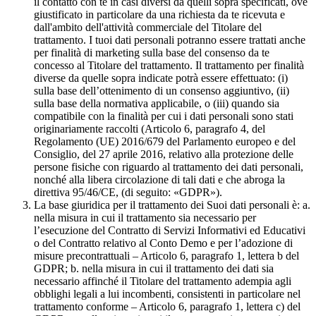
il contatto con te in casi diversi da quelli sopra specificati, ove
giustificato in particolare da una richiesta da te ricevuta e
dall'ambito dell'attività commerciale del Titolare del
trattamento. I tuoi dati personali potranno essere trattati anche
per finalità di marketing sulla base del consenso da te
concesso al Titolare del trattamento. Il trattamento per finalità
diverse da quelle sopra indicate potrà essere effettuato: (i)
sulla base dell’ottenimento di un consenso aggiuntivo, (ii)
sulla base della normativa applicabile, o (iii) quando sia
compatibile con la finalità per cui i dati personali sono stati
originariamente raccolti (Articolo 6, paragrafo 4, del
Regolamento (UE) 2016/679 del Parlamento europeo e del
Consiglio, del 27 aprile 2016, relativo alla protezione delle
persone fisiche con riguardo al trattamento dei dati personali,
nonché alla libera circolazione di tali dati e che abroga la
direttiva 95/46/CE, (di seguito: «GDPR»).
La base giuridica per il trattamento dei Suoi dati personali è: a.
nella misura in cui il trattamento sia necessario per
l’esecuzione del Contratto di Servizi Informativi ed Educativi
o del Contratto relativo al Conto Demo e per l’adozione di
misure precontrattuali – Articolo 6, paragrafo 1, lettera b del
GDPR; b. nella misura in cui il trattamento dei dati sia
necessario affinché il Titolare del trattamento adempia agli
obblighi legali a lui incombenti, consistenti in particolare nel
trattamento conforme – Articolo 6, paragrafo 1, lettera c) del