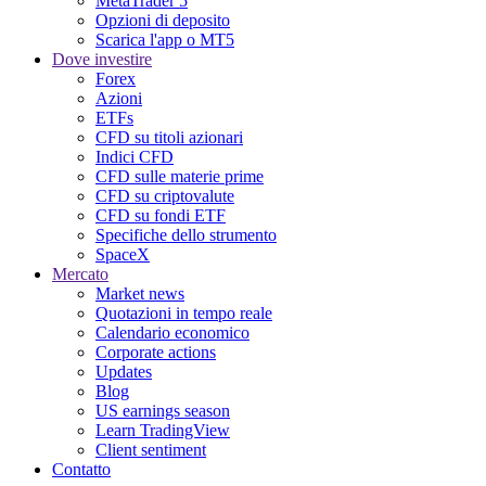
MetaTrader 5
Opzioni di deposito
Scarica l'app o MT5
Dove investire
Forex
Azioni
ETFs
CFD su titoli azionari
Indici CFD
CFD sulle materie prime
CFD su criptovalute
CFD su fondi ETF
Specifiche dello strumento
SpaceX
Mercato
Market news
Quotazioni in tempo reale
Calendario economico
Corporate actions
Updates
Blog
US earnings season
Learn TradingView
Client sentiment
Contatto