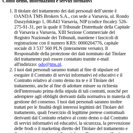
Conto demo, informazioni e servizi formativi
Il titolare del trattamento dei dati personali dell’utente è
OANDA TMS Brokers S.A., con sede a Varsavia, ul. Rondo
Daszyńskiego 1, 00-843 Varsavia, NIP (codice fiscale): 526-
275-91-31, per la quale il Tribunale Distrettuale della Capitale
di Varsavia a Varsavia, XIII Sezione Commerciale del
Registro Nazionale dei Tribunali, mantiene i fascicoli di
registrazione con il numero KRS: 0000204776, capitale
sociale di 3 537 560 PLN (interamente versato). Il
Responsabile della protezione dei dati nominato dal Titolare
del trattamento può essere contattato tramite e-mail
all'indirizzo:
odo@tms.pl
.
I tuoi dati personali saranno trattati al fine di stipulare ed
eseguire il Contratto di servizi informativi ed educativi e il
Contratto relativo al conto demo tra te e il Titolare del
trattamento, anche al fine di adottare misure su richiesta
dell'interessato prima della stipula di tali contratti, nonché per
adempiere agli obblighi derivanti dalla normativa in materia di
gestione del consenso. I tuoi dati personali saranno inoltre
trattati per le finalità degli interessi legittimi del Titolare del
trattamento, quali l'esercizio di legittime pretese contrattuali
derivanti dal Contratto relativo al conto demo o dal Contratto
di servizi informativi ed educativi, la sicurezza, la prevenzione
delle frodi o il marketing diretto del Titolare del trattamento e