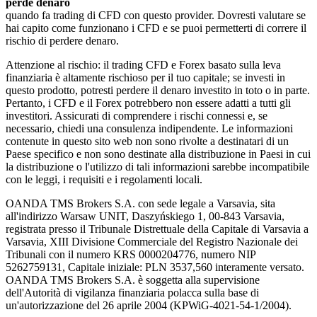
perde denaro
quando fa trading di CFD con questo provider. Dovresti valutare se
hai capito come funzionano i CFD e se puoi permetterti di correre il
rischio di perdere denaro.
Attenzione al rischio: il trading CFD e Forex basato sulla leva
finanziaria è altamente rischioso per il tuo capitale; se investi in
questo prodotto, potresti perdere il denaro investito in toto o in parte.
Pertanto, i CFD e il Forex potrebbero non essere adatti a tutti gli
investitori. Assicurati di comprendere i rischi connessi e, se
necessario, chiedi una consulenza indipendente. Le informazioni
contenute in questo sito web non sono rivolte a destinatari di un
Paese specifico e non sono destinate alla distribuzione in Paesi in cui
la distribuzione o l'utilizzo di tali informazioni sarebbe incompatibile
con le leggi, i requisiti e i regolamenti locali.
OANDA TMS Brokers S.A. con sede legale a Varsavia, sita
all'indirizzo Warsaw UNIT, Daszyńskiego 1, 00-843 Varsavia,
registrata presso il Tribunale Distrettuale della Capitale di Varsavia a
Varsavia, XIII Divisione Commerciale del Registro Nazionale dei
Tribunali con il numero KRS 0000204776, numero NIP
5262759131, Capitale iniziale: PLN 3537,560 interamente versato.
OANDA TMS Brokers S.A. è soggetta alla supervisione
dell'Autorità di vigilanza finanziaria polacca sulla base di
un'autorizzazione del 26 aprile 2004 (KPWiG-4021-54-1/2004).