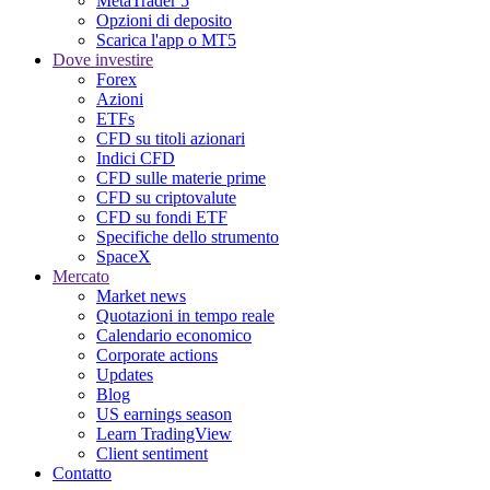
MetaTrader 5
Opzioni di deposito
Scarica l'app o MT5
Dove investire
Forex
Azioni
ETFs
CFD su titoli azionari
Indici CFD
CFD sulle materie prime
CFD su criptovalute
CFD su fondi ETF
Specifiche dello strumento
SpaceX
Mercato
Market news
Quotazioni in tempo reale
Calendario economico
Corporate actions
Updates
Blog
US earnings season
Learn TradingView
Client sentiment
Contatto