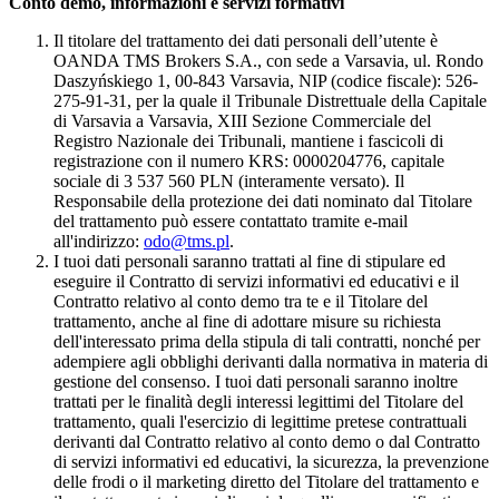
Conto demo, informazioni e servizi formativi
Il titolare del trattamento dei dati personali dell’utente è
OANDA TMS Brokers S.A., con sede a Varsavia, ul. Rondo
Daszyńskiego 1, 00-843 Varsavia, NIP (codice fiscale): 526-
275-91-31, per la quale il Tribunale Distrettuale della Capitale
di Varsavia a Varsavia, XIII Sezione Commerciale del
Registro Nazionale dei Tribunali, mantiene i fascicoli di
registrazione con il numero KRS: 0000204776, capitale
sociale di 3 537 560 PLN (interamente versato). Il
Responsabile della protezione dei dati nominato dal Titolare
del trattamento può essere contattato tramite e-mail
all'indirizzo:
odo@tms.pl
.
I tuoi dati personali saranno trattati al fine di stipulare ed
eseguire il Contratto di servizi informativi ed educativi e il
Contratto relativo al conto demo tra te e il Titolare del
trattamento, anche al fine di adottare misure su richiesta
dell'interessato prima della stipula di tali contratti, nonché per
adempiere agli obblighi derivanti dalla normativa in materia di
gestione del consenso. I tuoi dati personali saranno inoltre
trattati per le finalità degli interessi legittimi del Titolare del
trattamento, quali l'esercizio di legittime pretese contrattuali
derivanti dal Contratto relativo al conto demo o dal Contratto
di servizi informativi ed educativi, la sicurezza, la prevenzione
delle frodi o il marketing diretto del Titolare del trattamento e