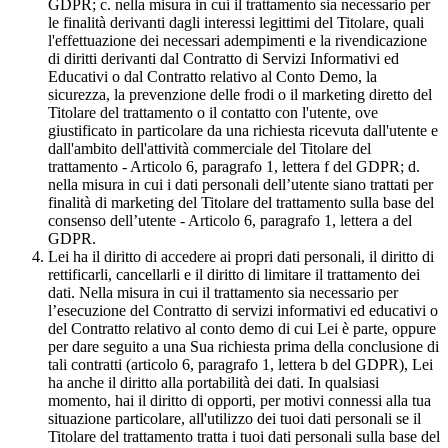
GDPR; c. nella misura in cui il trattamento sia necessario per
le finalità derivanti dagli interessi legittimi del Titolare, quali
l'effettuazione dei necessari adempimenti e la rivendicazione
di diritti derivanti dal Contratto di Servizi Informativi ed
Educativi o dal Contratto relativo al Conto Demo, la
sicurezza, la prevenzione delle frodi o il marketing diretto del
Titolare del trattamento o il contatto con l'utente, ove
giustificato in particolare da una richiesta ricevuta dall'utente e
dall'ambito dell'attività commerciale del Titolare del
trattamento - Articolo 6, paragrafo 1, lettera f del GDPR; d.
nella misura in cui i dati personali dell’utente siano trattati per
finalità di marketing del Titolare del trattamento sulla base del
consenso dell’utente - Articolo 6, paragrafo 1, lettera a del
GDPR.
Lei ha il diritto di accedere ai propri dati personali, il diritto di
rettificarli, cancellarli e il diritto di limitare il trattamento dei
dati. Nella misura in cui il trattamento sia necessario per
l’esecuzione del Contratto di servizi informativi ed educativi o
del Contratto relativo al conto demo di cui Lei è parte, oppure
per dare seguito a una Sua richiesta prima della conclusione di
tali contratti (articolo 6, paragrafo 1, lettera b del GDPR), Lei
ha anche il diritto alla portabilità dei dati. In qualsiasi
momento, hai il diritto di opporti, per motivi connessi alla tua
situazione particolare, all'utilizzo dei tuoi dati personali se il
Titolare del trattamento tratta i tuoi dati personali sulla base del