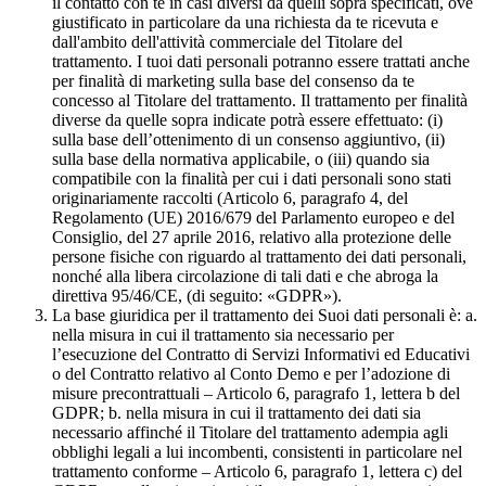
il contatto con te in casi diversi da quelli sopra specificati, ove
giustificato in particolare da una richiesta da te ricevuta e
dall'ambito dell'attività commerciale del Titolare del
trattamento. I tuoi dati personali potranno essere trattati anche
per finalità di marketing sulla base del consenso da te
concesso al Titolare del trattamento. Il trattamento per finalità
diverse da quelle sopra indicate potrà essere effettuato: (i)
sulla base dell’ottenimento di un consenso aggiuntivo, (ii)
sulla base della normativa applicabile, o (iii) quando sia
compatibile con la finalità per cui i dati personali sono stati
originariamente raccolti (Articolo 6, paragrafo 4, del
Regolamento (UE) 2016/679 del Parlamento europeo e del
Consiglio, del 27 aprile 2016, relativo alla protezione delle
persone fisiche con riguardo al trattamento dei dati personali,
nonché alla libera circolazione di tali dati e che abroga la
direttiva 95/46/CE, (di seguito: «GDPR»).
La base giuridica per il trattamento dei Suoi dati personali è: a.
nella misura in cui il trattamento sia necessario per
l’esecuzione del Contratto di Servizi Informativi ed Educativi
o del Contratto relativo al Conto Demo e per l’adozione di
misure precontrattuali – Articolo 6, paragrafo 1, lettera b del
GDPR; b. nella misura in cui il trattamento dei dati sia
necessario affinché il Titolare del trattamento adempia agli
obblighi legali a lui incombenti, consistenti in particolare nel
trattamento conforme – Articolo 6, paragrafo 1, lettera c) del