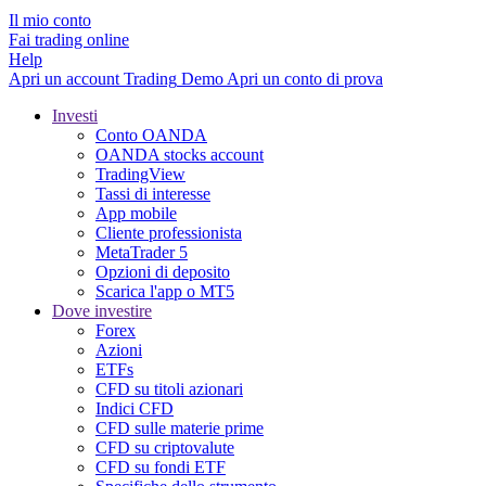
Il mio conto
Fai trading online
Help
Apri un account
Trading
Demo
Apri un conto di prova
Investi
Conto OANDA
OANDA stocks account
TradingView
Tassi di interesse
App mobile
Cliente professionista
MetaTrader 5
Opzioni di deposito
Scarica l'app o MT5
Dove investire
Forex
Azioni
ETFs
CFD su titoli azionari
Indici CFD
CFD sulle materie prime
CFD su criptovalute
CFD su fondi ETF