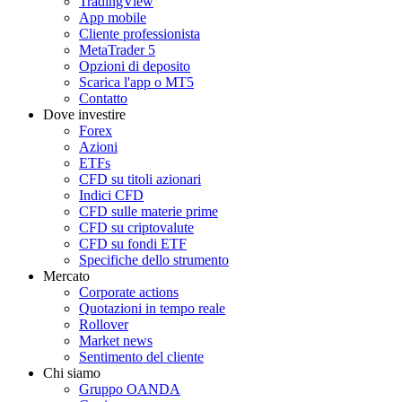
TradingView
App mobile
Cliente professionista
MetaTrader 5
Opzioni di deposito
Scarica l'app o MT5
Contatto
Dove investire
Forex
Azioni
ETFs
CFD su titoli azionari
Indici CFD
CFD sulle materie prime
CFD su criptovalute
CFD su fondi ETF
Specifiche dello strumento
Mercato
Corporate actions
Quotazioni in tempo reale
Rollover
Market news
Sentimento del cliente
Chi siamo
Gruppo OANDA