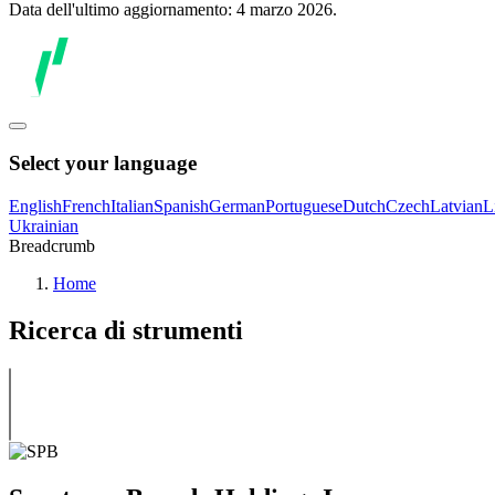
Data dell'ultimo aggiornamento: 4 marzo 2026.
Select your language
English
French
Italian
Spanish
German
Portuguese
Dutch
Czech
Latvian
L
Ukrainian
Breadcrumb
Home
Ricerca di strumenti