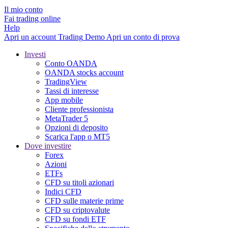
Il mio conto
Fai trading online
Help
Apri un account
Trading
Demo
Apri un conto di prova
Investi
Conto OANDA
OANDA stocks account
TradingView
Tassi di interesse
App mobile
Cliente professionista
MetaTrader 5
Opzioni di deposito
Scarica l'app o MT5
Dove investire
Forex
Azioni
ETFs
CFD su titoli azionari
Indici CFD
CFD sulle materie prime
CFD su criptovalute
CFD su fondi ETF