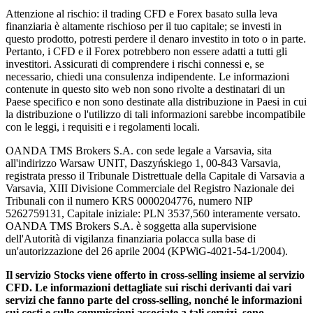
Attenzione al rischio: il trading CFD e Forex basato sulla leva
finanziaria è altamente rischioso per il tuo capitale; se investi in
questo prodotto, potresti perdere il denaro investito in toto o in parte.
Pertanto, i CFD e il Forex potrebbero non essere adatti a tutti gli
investitori. Assicurati di comprendere i rischi connessi e, se
necessario, chiedi una consulenza indipendente. Le informazioni
contenute in questo sito web non sono rivolte a destinatari di un
Paese specifico e non sono destinate alla distribuzione in Paesi in cui
la distribuzione o l'utilizzo di tali informazioni sarebbe incompatibile
con le leggi, i requisiti e i regolamenti locali.
OANDA TMS Brokers S.A. con sede legale a Varsavia, sita
all'indirizzo Warsaw UNIT, Daszyńskiego 1, 00-843 Varsavia,
registrata presso il Tribunale Distrettuale della Capitale di Varsavia a
Varsavia, XIII Divisione Commerciale del Registro Nazionale dei
Tribunali con il numero KRS 0000204776, numero NIP
5262759131, Capitale iniziale: PLN 3537,560 interamente versato.
OANDA TMS Brokers S.A. è soggetta alla supervisione
dell'Autorità di vigilanza finanziaria polacca sulla base di
un'autorizzazione del 26 aprile 2004 (KPWiG-4021-54-1/2004).
Il servizio Stocks viene offerto in cross-selling insieme al servizio
CFD. Le informazioni dettagliate sui rischi derivanti dai vari
servizi che fanno parte del cross-selling, nonché le informazioni
sui costi e sulle commissioni associate a tali servizi, sono