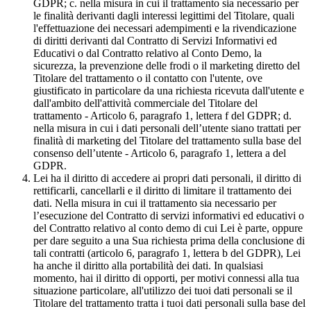
GDPR; c. nella misura in cui il trattamento sia necessario per
le finalità derivanti dagli interessi legittimi del Titolare, quali
l'effettuazione dei necessari adempimenti e la rivendicazione
di diritti derivanti dal Contratto di Servizi Informativi ed
Educativi o dal Contratto relativo al Conto Demo, la
sicurezza, la prevenzione delle frodi o il marketing diretto del
Titolare del trattamento o il contatto con l'utente, ove
giustificato in particolare da una richiesta ricevuta dall'utente e
dall'ambito dell'attività commerciale del Titolare del
trattamento - Articolo 6, paragrafo 1, lettera f del GDPR; d.
nella misura in cui i dati personali dell’utente siano trattati per
finalità di marketing del Titolare del trattamento sulla base del
consenso dell’utente - Articolo 6, paragrafo 1, lettera a del
GDPR.
Lei ha il diritto di accedere ai propri dati personali, il diritto di
rettificarli, cancellarli e il diritto di limitare il trattamento dei
dati. Nella misura in cui il trattamento sia necessario per
l’esecuzione del Contratto di servizi informativi ed educativi o
del Contratto relativo al conto demo di cui Lei è parte, oppure
per dare seguito a una Sua richiesta prima della conclusione di
tali contratti (articolo 6, paragrafo 1, lettera b del GDPR), Lei
ha anche il diritto alla portabilità dei dati. In qualsiasi
momento, hai il diritto di opporti, per motivi connessi alla tua
situazione particolare, all'utilizzo dei tuoi dati personali se il
Titolare del trattamento tratta i tuoi dati personali sulla base del