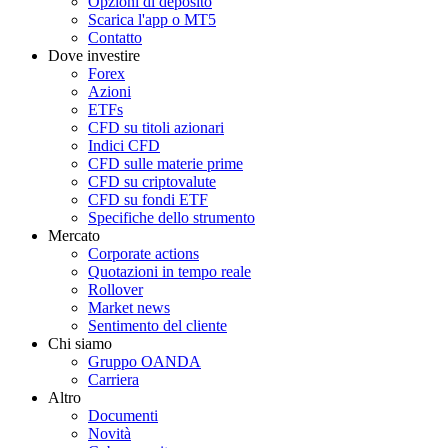
Opzioni di deposito
Scarica l'app o MT5
Contatto
Dove investire
Forex
Azioni
ETFs
CFD su titoli azionari
Indici CFD
CFD sulle materie prime
CFD su criptovalute
CFD su fondi ETF
Specifiche dello strumento
Mercato
Corporate actions
Quotazioni in tempo reale
Rollover
Market news
Sentimento del cliente
Chi siamo
Gruppo OANDA
Carriera
Altro
Documenti
Novità