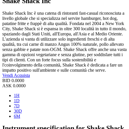
Shake Shack Inc
Shake Shack Inc è una catena di ristoranti fast-casual riconosciuta a
livello globale che si specializza nel servire hamburger, hot dog,
patatine fritte e frappè di alta qualità. Fondata nel 2004 a New York
City, Shake Shack si è espansa in oltre 300 località in tutto il mondo,
spaziando dagli Stati Uniti, all'Europa, all'Asia e al Medio Oriente.
L'azienda si vanta di utilizzare solo ingredienti freschi e di alta
qualità, tra cui carne di manzo Angus 100% naturale, pollo allevato
senza gabbie e patate non-OGM. Shake Shack offre anche una vasta
gamma di opzioni vegetariane e senza glutine, per soddisfare tutti i
tipi di clienti. Con un forte focus sulla sostenibilità e
l'coinvolgimento della comunità, Shake Shack è dedicata a fare un
impatto positivo sull'ambiente e sulle comunità che serve.
Vendi
Acquista
BID
0.0000
ASK
0.0000
1H
1D
7D
30D
6M
Instrument specification for Shake Shack