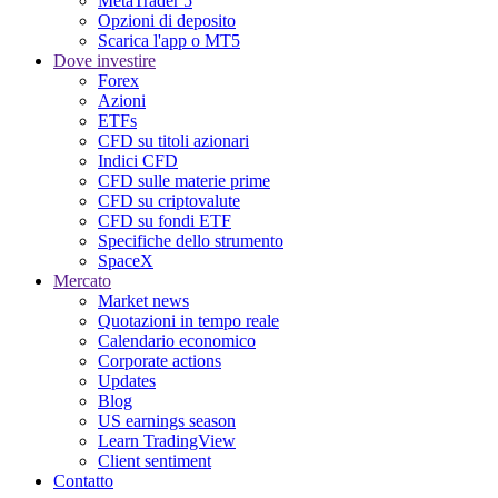
MetaTrader 5
Opzioni di deposito
Scarica l'app o MT5
Dove investire
Forex
Azioni
ETFs
CFD su titoli azionari
Indici CFD
CFD sulle materie prime
CFD su criptovalute
CFD su fondi ETF
Specifiche dello strumento
SpaceX
Mercato
Market news
Quotazioni in tempo reale
Calendario economico
Corporate actions
Updates
Blog
US earnings season
Learn TradingView
Client sentiment
Contatto