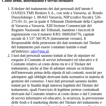
Conto demo, informazioni e servizi formativi
Il titolare del trattamento dei dati personali dell’utente è
OANDA TMS Brokers S.A., con sede a Varsavia, ul. Rondo
Daszyńskiego 1, 00-843 Varsavia, NIP (codice fiscale): 526-
275-91-31, per la quale il Tribunale Distrettuale della Capitale
di Varsavia a Varsavia, XIII Sezione Commerciale del
Registro Nazionale dei Tribunali, mantiene i fascicoli di
registrazione con il numero KRS: 0000204776, capitale
sociale di 3 537 560 PLN (interamente versato). Il
Responsabile della protezione dei dati nominato dal Titolare
del trattamento può essere contattato tramite e-mail
all'indirizzo:
odo@tms.pl
.
I tuoi dati personali saranno trattati al fine di stipulare ed
eseguire il Contratto di servizi informativi ed educativi e il
Contratto relativo al conto demo tra te e il Titolare del
trattamento, anche al fine di adottare misure su richiesta
dell'interessato prima della stipula di tali contratti, nonché per
adempiere agli obblighi derivanti dalla normativa in materia di
gestione del consenso. I tuoi dati personali saranno inoltre
trattati per le finalità degli interessi legittimi del Titolare del
trattamento, quali l'esercizio di legittime pretese contrattuali
derivanti dal Contratto relativo al conto demo o dal Contratto
di servizi informativi ed educativi, la sicurezza, la prevenzione
delle frodi o il marketing diretto del Titolare del trattamento e