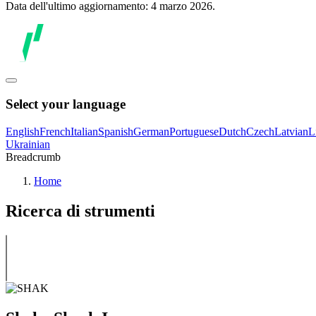
Data dell'ultimo aggiornamento: 4 marzo 2026.
Select your language
English
French
Italian
Spanish
German
Portuguese
Dutch
Czech
Latvian
L
Ukrainian
Breadcrumb
Home
Ricerca di strumenti