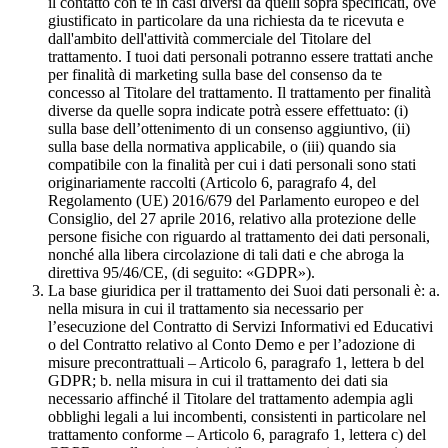
il contatto con te in casi diversi da quelli sopra specificati, ove
giustificato in particolare da una richiesta da te ricevuta e
dall'ambito dell'attività commerciale del Titolare del
trattamento. I tuoi dati personali potranno essere trattati anche
per finalità di marketing sulla base del consenso da te
concesso al Titolare del trattamento. Il trattamento per finalità
diverse da quelle sopra indicate potrà essere effettuato: (i)
sulla base dell’ottenimento di un consenso aggiuntivo, (ii)
sulla base della normativa applicabile, o (iii) quando sia
compatibile con la finalità per cui i dati personali sono stati
originariamente raccolti (Articolo 6, paragrafo 4, del
Regolamento (UE) 2016/679 del Parlamento europeo e del
Consiglio, del 27 aprile 2016, relativo alla protezione delle
persone fisiche con riguardo al trattamento dei dati personali,
nonché alla libera circolazione di tali dati e che abroga la
direttiva 95/46/CE, (di seguito: «GDPR»).
La base giuridica per il trattamento dei Suoi dati personali è: a.
nella misura in cui il trattamento sia necessario per
l’esecuzione del Contratto di Servizi Informativi ed Educativi
o del Contratto relativo al Conto Demo e per l’adozione di
misure precontrattuali – Articolo 6, paragrafo 1, lettera b del
GDPR; b. nella misura in cui il trattamento dei dati sia
necessario affinché il Titolare del trattamento adempia agli
obblighi legali a lui incombenti, consistenti in particolare nel
trattamento conforme – Articolo 6, paragrafo 1, lettera c) del