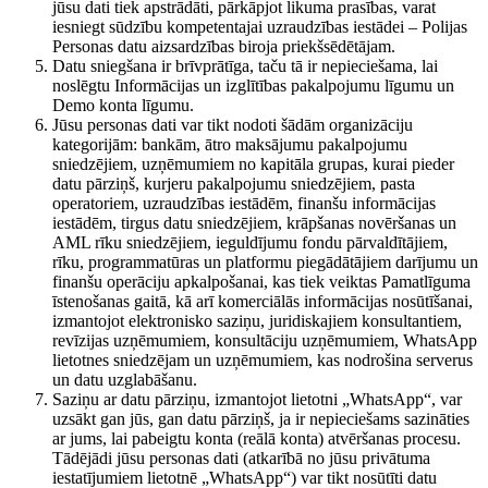
jūsu dati tiek apstrādāti, pārkāpjot likuma prasības, varat
iesniegt sūdzību kompetentajai uzraudzības iestādei – Polijas
Personas datu aizsardzības biroja priekšsēdētājam.
Datu sniegšana ir brīvprātīga, taču tā ir nepieciešama, lai
noslēgtu Informācijas un izglītības pakalpojumu līgumu un
Demo konta līgumu.
Jūsu personas dati var tikt nodoti šādām organizāciju
kategorijām: bankām, ātro maksājumu pakalpojumu
sniedzējiem, uzņēmumiem no kapitāla grupas, kurai pieder
datu pārziņš, kurjeru pakalpojumu sniedzējiem, pasta
operatoriem, uzraudzības iestādēm, finanšu informācijas
iestādēm, tirgus datu sniedzējiem, krāpšanas novēršanas un
AML rīku sniedzējiem, ieguldījumu fondu pārvaldītājiem,
rīku, programmatūras un platformu piegādātājiem darījumu un
finanšu operāciju apkalpošanai, kas tiek veiktas Pamatlīguma
īstenošanas gaitā, kā arī komerciālās informācijas nosūtīšanai,
izmantojot elektronisko saziņu, juridiskajiem konsultantiem,
revīzijas uzņēmumiem, konsultāciju uzņēmumiem, WhatsApp
lietotnes sniedzējam un uzņēmumiem, kas nodrošina serverus
un datu uzglabāšanu.
Saziņu ar datu pārziņu, izmantojot lietotni „WhatsApp“, var
uzsākt gan jūs, gan datu pārziņš, ja ir nepieciešams sazināties
ar jums, lai pabeigtu konta (reālā konta) atvēršanas procesu.
Tādējādi jūsu personas dati (atkarībā no jūsu privātuma
iestatījumiem lietotnē „WhatsApp“) var tikt nosūtīti datu