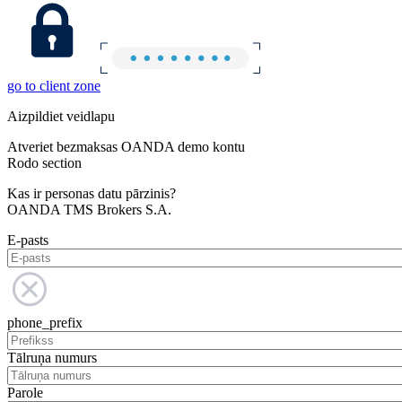
go to client zone
Aizpildiet veidlapu
Atveriet bezmaksas OANDA demo kontu
Rodo section
Kas ir personas datu pārzinis?
OANDA TMS Brokers S.A.
E-pasts
phone_prefix
Tālruņa numurs
Parole