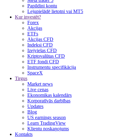
Meta trader 5
Papildini kontu
Lejupielādē lietotni vai MT5
Kur investēt?
Forex
Akcijas
ETFs
Akcijas CFD
Indeksi CFD
Izejvielas CFD
Kriptovalūtas CFD
ETF fondi CFD
Instrumentu specifikācija
SpaceX
Tirgus
Market news
Live cenas
Ekonomikas kalendārs
Korporatīvās darbības
Updates
Blog
US earnings season
Learn TradingView
Klientu noskaņojums
Kontakts