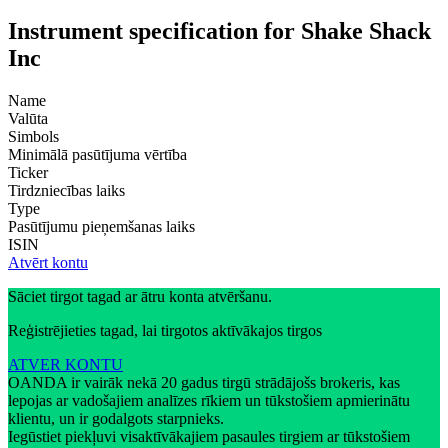
Instrument specification for Shake Shack
Inc
Name
Valūta
Simbols
Minimālā pasūtījuma vērtība
Ticker
Tirdzniecības laiks
Type
Pasūtījumu pieņemšanas laiks
ISIN
Atvērt kontu
Sāciet tirgot tagad ar ātru konta atvēršanu.
Reģistrējieties tagad, lai tirgotos aktīvākajos tirgos
ATVER KONTU
OANDA ir vairāk nekā 20 gadus tirgū strādājošs brokeris, kas
lepojas ar vadošajiem analīzes rīkiem un tūkstošiem apmierinātu
klientu, un ir godalgots starpnieks.
Iegūstiet piekļuvi visaktīvākajiem pasaules tirgiem ar tūkstošiem