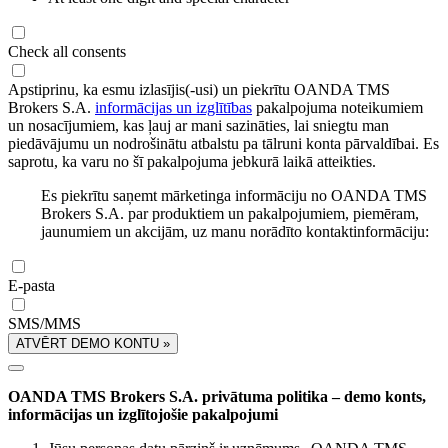
Check all consents
Apstiprinu, ka esmu izlasījis(-usi) un piekrītu OANDA TMS
Brokers S.A.
informācijas un izglītības
pakalpojuma noteikumiem
un nosacījumiem, kas ļauj ar mani sazināties, lai sniegtu man
piedāvājumu un nodrošinātu atbalstu pa tālruni konta pārvaldībai. Es
saprotu, ka varu no šī pakalpojuma jebkurā laikā atteikties.
Es piekrītu saņemt mārketinga informāciju no OANDA TMS
Brokers S.A. par produktiem un pakalpojumiem, piemēram,
jaunumiem un akcijām, uz manu norādīto kontaktinformāciju:
E-pasta
SMS/MMS
ATVĒRT DEMO KONTU »
OANDA TMS Brokers S.A. privātuma politika – demo konts,
informācijas un izglītojošie pakalpojumi