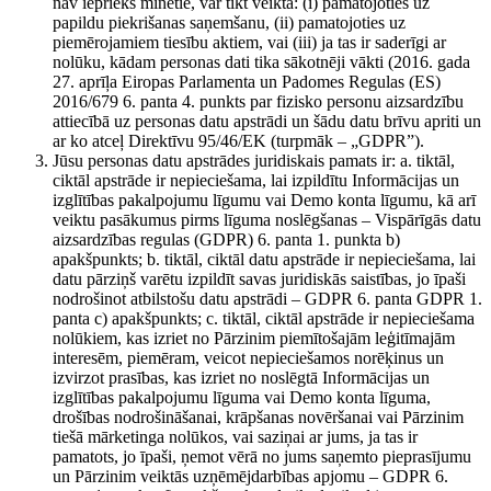
nav iepriekš minētie, var tikt veikta: (i) pamatojoties uz
papildu piekrišanas saņemšanu, (ii) pamatojoties uz
piemērojamiem tiesību aktiem, vai (iii) ja tas ir saderīgi ar
nolūku, kādam personas dati tika sākotnēji vākti (2016. gada
27. aprīļa Eiropas Parlamenta un Padomes Regulas (ES)
2016/679 6. panta 4. punkts par fizisko personu aizsardzību
attiecībā uz personas datu apstrādi un šādu datu brīvu apriti un
ar ko atceļ Direktīvu 95/46/EK (turpmāk – „GDPR”).
Jūsu personas datu apstrādes juridiskais pamats ir: a. tiktāl,
ciktāl apstrāde ir nepieciešama, lai izpildītu Informācijas un
izglītības pakalpojumu līgumu vai Demo konta līgumu, kā arī
veiktu pasākumus pirms līguma noslēgšanas – Vispārīgās datu
aizsardzības regulas (GDPR) 6. panta 1. punkta b)
apakšpunkts; b. tiktāl, ciktāl datu apstrāde ir nepieciešama, lai
datu pārziņš varētu izpildīt savas juridiskās saistības, jo īpaši
nodrošinot atbilstošu datu apstrādi – GDPR 6. panta GDPR 1.
panta c) apakšpunkts; c. tiktāl, ciktāl apstrāde ir nepieciešama
nolūkiem, kas izriet no Pārzinim piemītošajām leģitīmajām
interesēm, piemēram, veicot nepieciešamos norēķinus un
izvirzot prasības, kas izriet no noslēgtā Informācijas un
izglītības pakalpojumu līguma vai Demo konta līguma,
drošības nodrošināšanai, krāpšanas novēršanai vai Pārzinim
tiešā mārketinga nolūkos, vai saziņai ar jums, ja tas ir
pamatots, jo īpaši, ņemot vērā no jums saņemto pieprasījumu
un Pārzinim veiktās uzņēmējdarbības apjomu – GDPR 6.