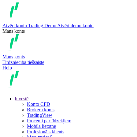
Atvērt kontu
Trading
Demo
Atvērt demo kontu
Mans konts
Mans konts
Tirdzniecība tiešsaistē
Help
Investē
Konto CFD
Brokeru konts
TradingView
Procenti par līdzekļiem
Mobilā lietotne
Profesionāls klients