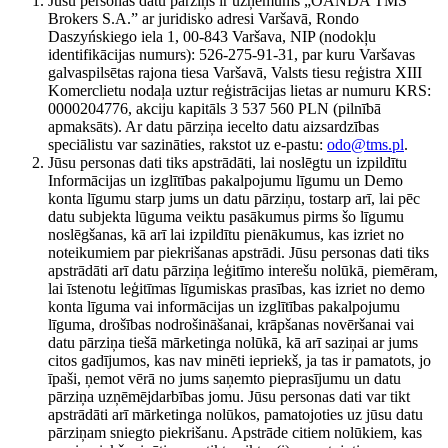
Jūsu personas datu pārziņš ir uzņēmums „OANDA TMS
Brokers S.A.” ar juridisko adresi Varšavā, Rondo
Daszyńskiego iela 1, 00-843 Varšava, NIP (nodokļu
identifikācijas numurs): 526-275-91-31, par kuru Varšavas
galvaspilsētas rajona tiesa Varšavā, Valsts tiesu reģistra XIII
Komerclietu nodaļa uztur reģistrācijas lietas ar numuru KRS:
0000204776, akciju kapitāls 3 537 560 PLN (pilnībā
apmaksāts). Ar datu pārziņa iecelto datu aizsardzības
speciālistu var sazināties, rakstot uz e-pastu:
odo@tms.pl
.
Jūsu personas dati tiks apstrādāti, lai noslēgtu un izpildītu
Informācijas un izglītības pakalpojumu līgumu un Demo
konta līgumu starp jums un datu pārziņu, tostarp arī, lai pēc
datu subjekta lūguma veiktu pasākumus pirms šo līgumu
noslēgšanas, kā arī lai izpildītu pienākumus, kas izriet no
noteikumiem par piekrišanas apstrādi. Jūsu personas dati tiks
apstrādāti arī datu pārziņa leģitīmo interešu nolūkā, piemēram,
lai īstenotu leģitīmas līgumiskas prasības, kas izriet no demo
konta līguma vai informācijas un izglītības pakalpojumu
līguma, drošības nodrošināšanai, krāpšanas novēršanai vai
datu pārziņa tiešā mārketinga nolūkā, kā arī saziņai ar jums
citos gadījumos, kas nav minēti iepriekš, ja tas ir pamatots, jo
īpaši, ņemot vērā no jums saņemto pieprasījumu un datu
pārziņa uzņēmējdarbības jomu. Jūsu personas dati var tikt
apstrādāti arī mārketinga nolūkos, pamatojoties uz jūsu datu
pārziņam sniegto piekrišanu. Apstrāde citiem nolūkiem, kas