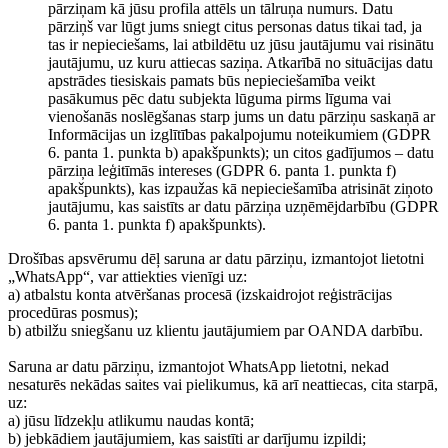
pārziņam kā jūsu profila attēls un tālruņa numurs. Datu
pārziņš var lūgt jums sniegt citus personas datus tikai tad, ja
tas ir nepieciešams, lai atbildētu uz jūsu jautājumu vai risinātu
jautājumu, uz kuru attiecas saziņa. Atkarībā no situācijas datu
apstrādes tiesiskais pamats būs nepieciešamība veikt
pasākumus pēc datu subjekta lūguma pirms līguma vai
vienošanās noslēgšanas starp jums un datu pārziņu saskaņā ar
Informācijas un izglītības pakalpojumu noteikumiem (GDPR
6. panta 1. punkta b) apakšpunkts); un citos gadījumos – datu
pārziņa leģitīmās intereses (GDPR 6. panta 1. punkta f)
apakšpunkts), kas izpaužas kā nepieciešamība atrisināt ziņoto
jautājumu, kas saistīts ar datu pārziņa uzņēmējdarbību (GDPR
6. panta 1. punkta f) apakšpunkts).
Drošības apsvērumu dēļ saruna ar datu pārziņu, izmantojot lietotni
„WhatsApp“, var attiekties vienīgi uz:
a) atbalstu konta atvēršanas procesā (izskaidrojot reģistrācijas
procedūras posmus);
b) atbilžu sniegšanu uz klientu jautājumiem par OANDA darbību.
Saruna ar datu pārziņu, izmantojot WhatsApp lietotni, nekad
nesaturēs nekādas saites vai pielikumus, kā arī neattiecas, cita starpā,
uz:
a) jūsu līdzekļu atlikumu naudas kontā;
b) jebkādiem jautājumiem, kas saistīti ar darījumu izpildi;