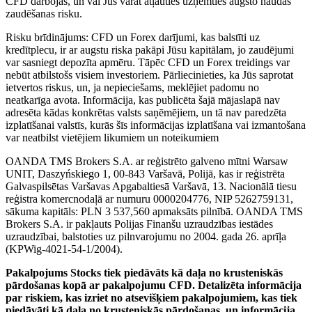
CFD darbojas, un vai Jūs varat atļauties uzņemties augsto naudas
zaudēšanas risku.
Risku brīdinājums: CFD un Forex darījumi, kas balstīti uz
kredītplecu, ir ar augstu riska pakāpi Jūsu kapitālam, jo zaudējumi
var sasniegt depozīta apmēru. Tāpēc CFD un Forex treidings var
nebūt atbilstošs visiem investoriem. Pārliecinieties, ka Jūs saprotat
ietvertos riskus, un, ja nepieciešams, meklējiet padomu no
neatkarīga avota. Informācija, kas publicēta šajā mājaslapā nav
adresēta kādas konkrētas valsts saņēmējiem, un tā nav paredzēta
izplatīšanai valstīs, kurās šīs informācijas izplatīšana vai izmantošana
var neatbilst vietējiem likumiem un noteikumiem
OANDA TMS Brokers S.A. ar reģistrēto galveno mītni Warsaw
UNIT, Daszyńskiego 1, 00-843 Varšavā, Polijā, kas ir reģistrēta
Galvaspilsētas Varšavas Apgabaltiesā Varšavā, 13. Nacionālā tiesu
reģistra komercnodaļā ar numuru 0000204776, NIP 5262759131,
sākuma kapitāls: PLN 3 537,560 apmaksāts pilnībā. OANDA TMS
Brokers S.A. ir pakļauts Polijas Finanšu uzraudzības iestādes
uzraudzībai, balstoties uz pilnvarojumu no 2004. gada 26. aprīļa
(KPWig-4021-54-1/2004).
Pakalpojums Stocks tiek piedāvāts kā daļa no krusteniskās
pārdošanas kopā ar pakalpojumu CFD. Detalizēta informācija
par riskiem, kas izriet no atsevišķiem pakalpojumiem, kas tiek
piedāvāti kā daļa no krusteniskās pārdošanas, un informācija