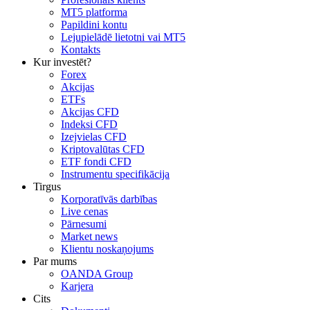
MT5 platforma
Papildini kontu
Lejupielādē lietotni vai MT5
Kontakts
Kur investēt?
Forex
Akcijas
ETFs
Akcijas CFD
Indeksi CFD
Izejvielas CFD
Kriptovalūtas CFD
ETF fondi CFD
Instrumentu specifikācija
Tirgus
Korporatīvās darbības
Live cenas
Pārnesumi
Market news
Klientu noskaņojums
Par mums
OANDA Group
Karjera
Cits