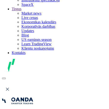
Instrumentu specifikācija
SpaceX
Tirgus
Market news
Live cenas
Ekonomikas kalendārs
Korporatīvās darbības
Updates
Blog
US earnings season
Learn TradingView
Klientu noskaņojums
Kontakts