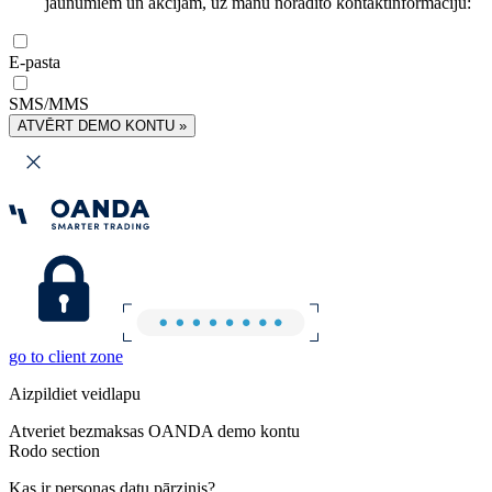
jaunumiem un akcijām, uz manu norādīto kontaktinformāciju:
E-pasta
SMS/MMS
ATVĒRT DEMO KONTU »
go to client zone
Aizpildiet veidlapu
Atveriet bezmaksas OANDA demo kontu
Rodo section
Kas ir personas datu pārzinis?