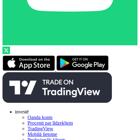
investē
Oanda konts
Procenti par līdzekļiem
TradingView
Mobilā lietotne
Profesionāls klients