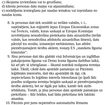
c) rīkojumu izvietošanu vai to grozīšanu;
d) klienta personas datu maiņu vai atjaunināšanu;
e) norādījumu iesniegšanu par naudas iemaksu vai izņemšanu no
naudas konta.
Ja personas dati tiek nosūtīti uz trešām valstīm, t. i.,
saņēmējiem, kas reģistrēti ārpus Eiropas Ekonomikas zonas
vai Šveices, valstīs, kuras saskaņā ar Eiropas Komisijas
novērtējumu nenodrošina pietiekamu datu aizsardzību (trešās
valstis, kas nenodrošina atbilstošu aizsardzības līmeni), datu
pārziņš tos nosūta, izmantojot mehānismus, kas atbilst
piemērojamajiem tiesību aktiem, tostarp ES „standarta līguma
klauzulas“.
Jūsu personas dati tiks glabāti visā Informācijas un izglītības
pakalpojumu līguma vai Demo konta līguma darbības laikā,
kā arī pēc tā izbeigšanas – likumā noteiktā noilguma termiņa
laikā. Tiktāl, ciktāl datu apstrāde pamatojas uz Pārzinim
leģitīmām interesēm, dati tiks apstrādāti tik ilgi, cik
nepieciešams šo leģitīmo interešu īstenošanai (jo īpaši līdz
prasību noilguma termiņa beigām saskaņā ar piemērojamajiem
tiesību aktiem), bet ne ilgāk par laiku, kamēr tiek atzīts
iebildums. Tomēr, ja jūsu personas datu apstrāde pamatojas uz
piekrišanu – līdz brīdim, kad šāda piekrišana tiek faktiski
atsaukta.
Pārzinis pret jums nepiemēros automatizētu lēmumu