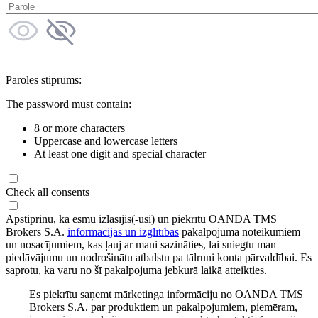
Paroles stiprums:
The password must contain:
8 or more characters
Uppercase and lowercase letters
At least one digit and special character
Check all consents
Apstiprinu, ka esmu izlasījis(-usi) un piekrītu OANDA TMS
Brokers S.A.
informācijas un izglītības
pakalpojuma noteikumiem
un nosacījumiem, kas ļauj ar mani sazināties, lai sniegtu man
piedāvājumu un nodrošinātu atbalstu pa tālruni konta pārvaldībai. Es
saprotu, ka varu no šī pakalpojuma jebkurā laikā atteikties.
Es piekrītu saņemt mārketinga informāciju no OANDA TMS
Brokers S.A. par produktiem un pakalpojumiem, piemēram,