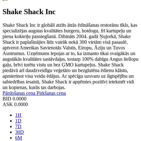
Shake Shack Inc
Shake Shack Inc ir globāli atzīts ātrās ēdināšanas restorānu tīkls, kas
specializējas augstas kvalitātes burgeru, hotdogu, frī kartupeļu un
piena kokteiļu pasniegšanā. Dibināts 2004. gadā Ņujorkā, Shake
Shack ir paplašinājies līdz vairāk nekā 300 vietām visā pasaulē,
aptverot Amerikas Savienotās Valstis, Eiropu, Āziju un Tuvos
Austrumus. Uzņēmums lepojas ar to, ka izmanto tikai svaigākās un
augstākās kvalitātes sastāvdaļas, tostarp 100% dabīgu Angus liellopu
gaļu, brīvi turētu vistu un bez ĢMO kartupeļus. Shake Shack
piedāvā arī daudzveidīgu veģetāro un bezglutēna ēdienu klāstu,
apmierinot visu veidu ēdājus. Ar spēcīgu uzsvaru uz ilgtspējību un
sabiedrības iesaisti, Shake Shack ir apņēmies pozitīvi ietekmēt vidi
un kopienas, kurās tas darbojas.
Pārdošanas cena
Pirkšanas cena
BID
0.0000
ASK
0.0000
1H
1D
7D
30D
6M