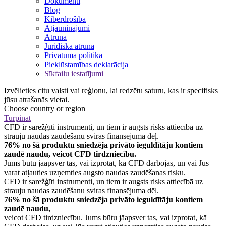
Dokumenti
Blog
Kiberdrošība
Atjauninājumi
Atruna
Juridiska atruna
Privātuma politika
Piekļūstamības deklarācija
Sīkfailu iestatījumi
Izvēlieties citu valsti vai reģionu, lai redzētu saturu, kas ir specifisks
jūsu atrašanās vietai.
Choose country or region
Turpināt
CFD ir sarežģīti instrumenti, un tiem ir augsts risks attiecībā uz
strauju naudas zaudēšanu sviras finansējuma dēļ.
76% no šā produktu sniedzēja privāto ieguldītāju kontiem
zaudē naudu, veicot CFD tirdzniecību.
Jums būtu jāapsver tas, vai izprotat, kā CFD darbojas, un vai Jūs
varat atļauties uzņemties augsto naudas zaudēšanas risku.
CFD ir sarežģīti instrumenti, un tiem ir augsts risks attiecībā uz
strauju naudas zaudēšanu sviras finansējuma dēļ.
76% no šā produktu sniedzēja privāto ieguldītāju kontiem
zaudē naudu,
veicot CFD tirdzniecību. Jums būtu jāapsver tas, vai izprotat, kā