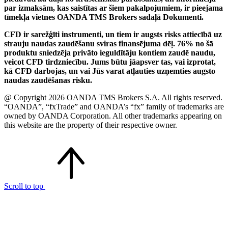
par izmaksām, kas saistītas ar šiem pakalpojumiem, ir pieejama
tīmekļa vietnes OANDA TMS Brokers sadaļā Dokumenti.
CFD ir sarežģīti instrumenti, un tiem ir augsts risks attiecībā uz
strauju naudas zaudēšanu sviras finansējuma dēļ. 76% no šā
produktu sniedzēja privāto ieguldītāju kontiem zaudē naudu,
veicot CFD tirdzniecību. Jums būtu jāapsver tas, vai izprotat,
kā CFD darbojas, un vai Jūs varat atļauties uzņemties augsto
naudas zaudēšanas risku.
@ Copyright 2026 OANDA TMS Brokers S.A. All rights reserved.
“OANDA”, “fxTrade” and OANDA’s “fx” family of trademarks are
owned by OANDA Corporation. All other trademarks appearing on
this website are the property of their respective owner.
Scroll to top