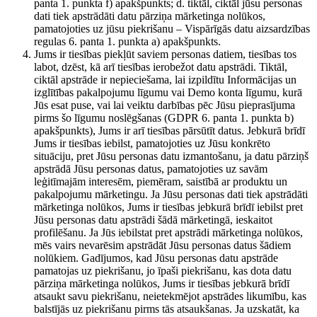
panta 1. punkta f) apakšpunkts; d. tiktāl, ciktāl jūsu personas
dati tiek apstrādāti datu pārziņa mārketinga nolūkos,
pamatojoties uz jūsu piekrišanu – Vispārīgās datu aizsardzības
regulas 6. panta 1. punkta a) apakšpunkts.
Jums ir tiesības piekļūt saviem personas datiem, tiesības tos
labot, dzēst, kā arī tiesības ierobežot datu apstrādi. Tiktāl,
ciktāl apstrāde ir nepieciešama, lai izpildītu Informācijas un
izglītības pakalpojumu līgumu vai Demo konta līgumu, kurā
Jūs esat puse, vai lai veiktu darbības pēc Jūsu pieprasījuma
pirms šo līgumu noslēgšanas (GDPR 6. panta 1. punkta b)
apakšpunkts), Jums ir arī tiesības pārsūtīt datus. Jebkurā brīdī
Jums ir tiesības iebilst, pamatojoties uz Jūsu konkrēto
situāciju, pret Jūsu personas datu izmantošanu, ja datu pārziņš
apstrādā Jūsu personas datus, pamatojoties uz savām
leģitīmajām interesēm, piemēram, saistībā ar produktu un
pakalpojumu mārketingu. Ja Jūsu personas dati tiek apstrādāti
mārketinga nolūkos, Jums ir tiesības jebkurā brīdī iebilst pret
Jūsu personas datu apstrādi šādā mārketingā, ieskaitot
profilēšanu. Ja Jūs iebilstat pret apstrādi mārketinga nolūkos,
mēs vairs nevarēsim apstrādāt Jūsu personas datus šādiem
nolūkiem. Gadījumos, kad Jūsu personas datu apstrāde
pamatojas uz piekrišanu, jo īpaši piekrišanu, kas dota datu
pārziņa mārketinga nolūkos, Jums ir tiesības jebkurā brīdī
atsaukt savu piekrišanu, neietekmējot apstrādes likumību, kas
balstījās uz piekrišanu pirms tās atsaukšanas. Ja uzskatāt, ka