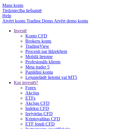
Mans konts
Tirdzniecība tiešsaistē
Help
Atvērt kontu
Trading
Demo
Atvērt demo kontu
Investē
Konto CFD
Brokeru konts
TradingView
Procenti par līdzekļiem
Mobilā lietotne
Profesionāls klients
Meta trader 5
Papildini kontu
Lejupielādē lietotni vai MT5
Kur investēt?
Forex
Akcijas
ETFs
Akcijas CFD
Indeksi CFD
Izejvielas CFD
Kriptovalūtas CFD
ETF fondi CFD