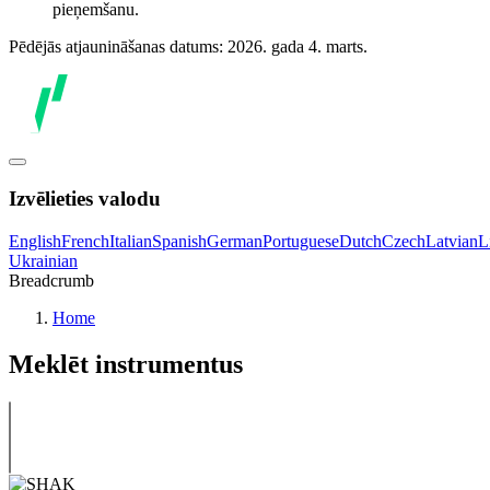
pieņemšanu.
Pēdējās atjaunināšanas datums: 2026. gada 4. marts.
Izvēlieties valodu
English
French
Italian
Spanish
German
Portuguese
Dutch
Czech
Latvian
L
Ukrainian
Breadcrumb
Home
Meklēt instrumentus