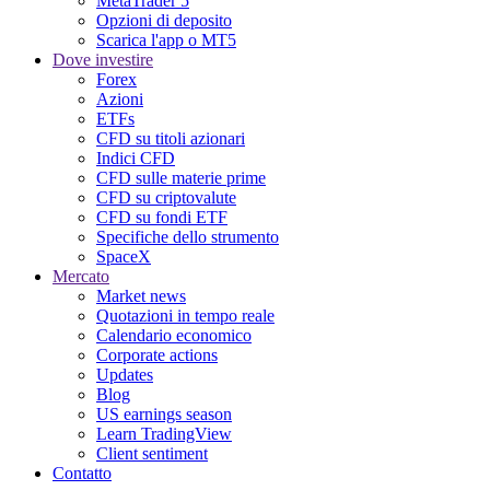
MetaTrader 5
Opzioni di deposito
Scarica l'app o MT5
Dove investire
Forex
Azioni
ETFs
CFD su titoli azionari
Indici CFD
CFD sulle materie prime
CFD su criptovalute
CFD su fondi ETF
Specifiche dello strumento
SpaceX
Mercato
Market news
Quotazioni in tempo reale
Calendario economico
Corporate actions
Updates
Blog
US earnings season
Learn TradingView
Client sentiment
Contatto