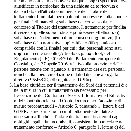
il contatto con te in casi diversi da quelli sopra specificati, ove
giustificato in particolare da una richiesta da te ricevuta e
dall'ambito dell'attività commerciale del Titolare del
trattamento. I tuoi dati personali potranno essere trattati anche
per finalità di marketing sulla base del consenso da te
concesso al Titolare del trattamento. Il trattamento per finalità
diverse da quelle sopra indicate potrà essere effettuato: (i)
sulla base dell’ottenimento di un consenso aggiuntivo, (ii)
sulla base della normativa applicabile, o (iii) quando sia
compatibile con la finalità per cui i dati personali sono stati
originariamente raccolti (Articolo 6, paragrafo 4, del
Regolamento (UE) 2016/679 del Parlamento europeo e del
Consiglio, del 27 aprile 2016, relativo alla protezione delle
persone fisiche con riguardo al trattamento dei dati personali,
nonché alla libera circolazione di tali dati e che abroga la
direttiva 95/46/CE, (di seguito: «GDPR»).
La base giuridica per il trattamento dei Suoi dati personali è: a.
nella misura in cui il trattamento sia necessario per
l’esecuzione del Contratto di Servizi Informativi ed Educativi
o del Contratto relativo al Conto Demo e per l’adozione di
misure precontrattuali – Articolo 6, paragrafo 1, lettera b del
GDPR; b. nella misura in cui il trattamento dei dati sia
necessario affinché il Titolare del trattamento adempia agli
obblighi legali a lui incombenti, consistenti in particolare nel
trattamento conforme – Articolo 6, paragrafo 1, lettera c) del