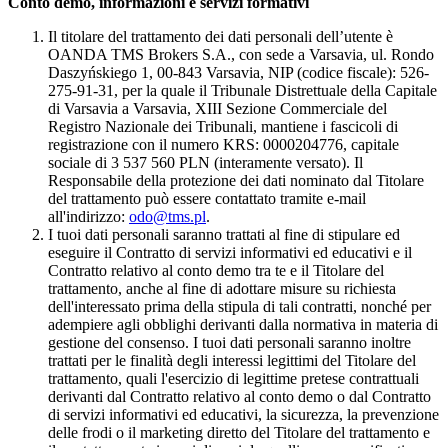
Conto demo, informazioni e servizi formativi
Il titolare del trattamento dei dati personali dell’utente è
OANDA TMS Brokers S.A., con sede a Varsavia, ul. Rondo
Daszyńskiego 1, 00-843 Varsavia, NIP (codice fiscale): 526-
275-91-31, per la quale il Tribunale Distrettuale della Capitale
di Varsavia a Varsavia, XIII Sezione Commerciale del
Registro Nazionale dei Tribunali, mantiene i fascicoli di
registrazione con il numero KRS: 0000204776, capitale
sociale di 3 537 560 PLN (interamente versato). Il
Responsabile della protezione dei dati nominato dal Titolare
del trattamento può essere contattato tramite e-mail
all'indirizzo:
odo@tms.pl
.
I tuoi dati personali saranno trattati al fine di stipulare ed
eseguire il Contratto di servizi informativi ed educativi e il
Contratto relativo al conto demo tra te e il Titolare del
trattamento, anche al fine di adottare misure su richiesta
dell'interessato prima della stipula di tali contratti, nonché per
adempiere agli obblighi derivanti dalla normativa in materia di
gestione del consenso. I tuoi dati personali saranno inoltre
trattati per le finalità degli interessi legittimi del Titolare del
trattamento, quali l'esercizio di legittime pretese contrattuali
derivanti dal Contratto relativo al conto demo o dal Contratto
di servizi informativi ed educativi, la sicurezza, la prevenzione
delle frodi o il marketing diretto del Titolare del trattamento e