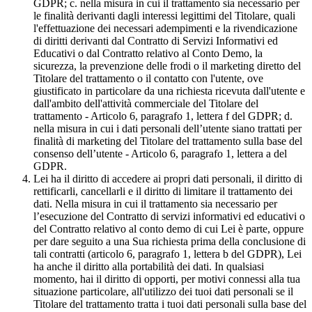
GDPR; c. nella misura in cui il trattamento sia necessario per
le finalità derivanti dagli interessi legittimi del Titolare, quali
l'effettuazione dei necessari adempimenti e la rivendicazione
di diritti derivanti dal Contratto di Servizi Informativi ed
Educativi o dal Contratto relativo al Conto Demo, la
sicurezza, la prevenzione delle frodi o il marketing diretto del
Titolare del trattamento o il contatto con l'utente, ove
giustificato in particolare da una richiesta ricevuta dall'utente e
dall'ambito dell'attività commerciale del Titolare del
trattamento - Articolo 6, paragrafo 1, lettera f del GDPR; d.
nella misura in cui i dati personali dell’utente siano trattati per
finalità di marketing del Titolare del trattamento sulla base del
consenso dell’utente - Articolo 6, paragrafo 1, lettera a del
GDPR.
Lei ha il diritto di accedere ai propri dati personali, il diritto di
rettificarli, cancellarli e il diritto di limitare il trattamento dei
dati. Nella misura in cui il trattamento sia necessario per
l’esecuzione del Contratto di servizi informativi ed educativi o
del Contratto relativo al conto demo di cui Lei è parte, oppure
per dare seguito a una Sua richiesta prima della conclusione di
tali contratti (articolo 6, paragrafo 1, lettera b del GDPR), Lei
ha anche il diritto alla portabilità dei dati. In qualsiasi
momento, hai il diritto di opporti, per motivi connessi alla tua
situazione particolare, all'utilizzo dei tuoi dati personali se il
Titolare del trattamento tratta i tuoi dati personali sulla base del