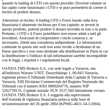
quando fa trading di CFD con questo provider. Dovresti valutare se
hai capito come funzionano i CFD e se puoi permetterti di correre il
rischio di perdere denaro.
Attenzione al rischio: il trading CFD e Forex basato sulla leva
finanziaria è altamente rischioso per il tuo capitale; se investi in
questo prodotto, potresti perdere il denaro investito in toto o in parte.
Pertanto, i CFD e il Forex potrebbero non essere adatti a tutti gli
investitori. Assicurati di comprendere i rischi connessi e, se
necessario, chiedi una consulenza indipendente. Le informazioni
contenute in questo sito web non sono rivolte a destinatari di un
Paese specifico e non sono destinate alla distribuzione in Paesi in cui
la distribuzione o l'utilizzo di tali informazioni sarebbe incompatibile
con le leggi, i requisiti e i regolamenti locali.
OANDA TMS Brokers S.A. con sede legale a Varsavia, sita
all'indirizzo Warsaw UNIT, Daszyńskiego 1, 00-843 Varsavia,
registrata presso il Tribunale Distrettuale della Capitale di Varsavia a
Varsavia, XIII Divisione Commerciale del Registro Nazionale dei
Tribunali con il numero KRS 0000204776, numero NIP
5262759131, Capitale iniziale: PLN 3537,560 interamente versato.
OANDA TMS Brokers S.A. è soggetta alla supervisione
dell'Autorità di vigilanza finanziaria polacca sulla base di
un'autorizzazione del 26 aprile 2004 (KPWiG-4021-54-1/2004).