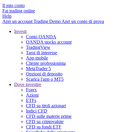
Il mio conto
Fai trading online
Help
Apri un account
Trading
Demo
Apri un conto di prova
Investi
Conto OANDA
OANDA stocks account
TradingView
Tassi di interesse
App mobile
Cliente professionista
MetaTrader 5
Opzioni di deposito
Scarica l'app o MT5
Dove investire
Forex
Azioni
ETFs
CFD su titoli azionari
Indici CFD
CFD sulle materie prime
CFD su criptovalute
CFD su fondi ETF