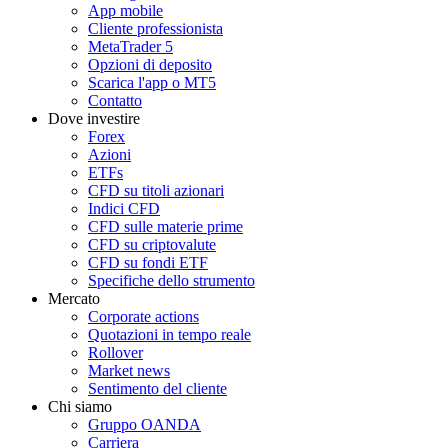
App mobile
Cliente professionista
MetaTrader 5
Opzioni di deposito
Scarica l'app o MT5
Contatto
Dove investire
Forex
Azioni
ETFs
CFD su titoli azionari
Indici CFD
CFD sulle materie prime
CFD su criptovalute
CFD su fondi ETF
Specifiche dello strumento
Mercato
Corporate actions
Quotazioni in tempo reale
Rollover
Market news
Sentimento del cliente
Chi siamo
Gruppo OANDA
Carriera