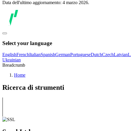
Data dell'ultimo aggiornamento: 4 marzo 2026.
Select your language
English
French
Italian
Spanish
German
Portuguese
Dutch
Czech
Latvian
L
Ukrainian
Breadcrumb
Home
Ricerca di strumenti