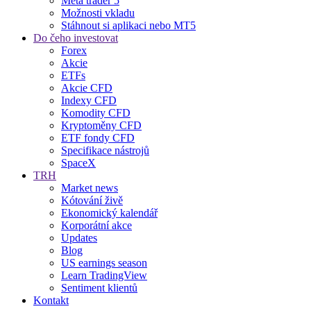
Meta trader 5
Možnosti vkladu
Stáhnout si aplikaci nebo MT5
Do čeho investovat
Forex
Akcie
ETFs
Akcie CFD
Indexy CFD
Komodity CFD
Kryptoměny CFD
ETF fondy CFD
Specifikace nástrojů
SpaceX
TRH
Market news
Kótování živě
Ekonomický kalendář
Korporátní akce
Updates
Blog
US earnings season
Learn TradingView
Sentiment klientů
Kontakt