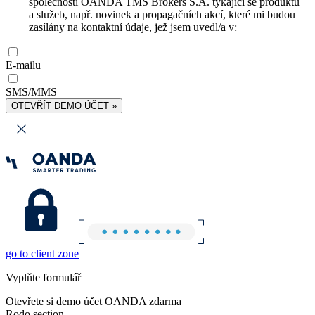
společnosti OANDA TMS Brokers S.A. týkající se produktů
a služeb, např. novinek a propagačních akcí, které mi budou
zasílány na kontaktní údaje, jež jsem uvedl/a v:
E-mailu
SMS/MMS
OTEVŘÍT DEMO ÚČET »
go to client zone
Vyplňte formulář
Otevřete si demo účet OANDA zdarma
Rodo section