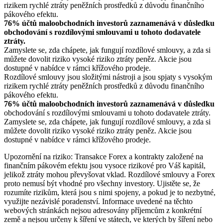
rizikem rychlé ztráty peněžních prostředků z důvodu finančního
pákového efektu.
76% účtů maloobchodních investorů zaznamenává v důsledku
obchodování s rozdílovými smlouvami u tohoto dodavatele
ztráty.
Zamyslete se, zda chápete, jak fungují rozdílové smlouvy, a zda si
můžete dovolit riziko vysoké riziko ztráty peněz. Akcie jsou
dostupné v nabídce v rámci křížového prodeje.
Rozdílové smlouvy jsou složitými nástroji a jsou spjaty s vysokým
rizikem rychlé ztráty peněžních prostředků z důvodu finančního
pákového efektu.
76% účtů maloobchodních investorů zaznamenává v důsledku
obchodování s rozdílovými smlouvami u tohoto dodavatele ztráty.
Zamyslete se, zda chápete, jak fungují rozdílové smlouvy, a zda si
můžete dovolit riziko vysoké riziko ztráty peněz. Akcie jsou
dostupné v nabídce v rámci křížového prodeje.
Upozornění na riziko: Transakce Forex a kontrakty založené na
finančním pákovém efektu jsou vysoce rizikové pro Váš kapitál,
jelikož ztráty mohou převyšovat vklad. Rozdílové smlouvy a Forex
proto nemusí být vhodné pro všechny investory. Ujistěte se, že
rozumíte rizikům, která jsou s nimi spojeny, a pokud je to nezbytné,
využijte nezávislé poradenství. Informace uvedené na těchto
webových stránkách nejsou adresovány příjemcům z konkrétní
země a nejsou určeny k šíření ve státech, ve kterých by šíření nebo