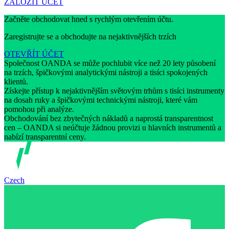
ZALOŽIT ÚČET
Začněte obchodovat hned s rychlým otevřením účtu.
Zaregistrujte se a obchodujte na nejaktivnějších trzích
OTEVŘÍT ÚČET
Společnost OANDA se může pochlubit více než 20 lety působení
na trzích, špičkovými analytickými nástroji a tisíci spokojených
klientů.
Získejte přístup k nejaktivnějším světovým trhům s tisíci instrumenty
na dosah ruky a špičkovými technickými nástroji, které vám
pomohou při analýze.
Obchodování bez zbytečných nákladů a naprostá transparentnost
cen – OANDA si neúčtuje žádnou provizi u hlavních instrumentů a
nabízí transparentní ceny.
Czech