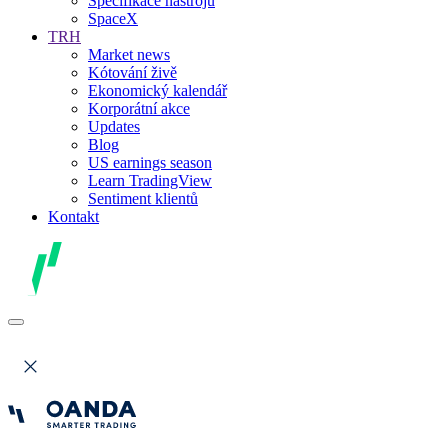
Specifikace nástrojů
SpaceX
TRH
Market news
Kótování živě
Ekonomický kalendář
Korporátní akce
Updates
Blog
US earnings season
Learn TradingView
Sentiment klientů
Kontakt