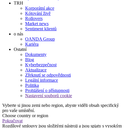
TRH
Korporátní akce
Kótování živě
Rollovers
Market news
Sentiment klientů
o nás
OANDA Group
Kariéra
Ostatní
Dokumenty
Blog
Kyberbezpečnost
Aktualizace
Zřeknutí se odpovědnosti
Legální informace
Politika
Prohlášení o přístupnosti
Nastavení souborů cookie
Vyberte si jinou zemi nebo region, abyste viděli obsah specifický
pro vaše umístění.
Choose country or region
Pokračovat
Rozdílové smlouvy jsou složitými nástroji a jsou spjaty s vysokým