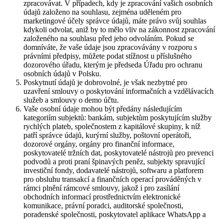
zpracovávat. V případech, kdy je zpracování vašich osobních
údajů založeno na souhlasu, zejména uděleném pro
marketingové účely správce údajů, máte právo svůj souhlas
kdykoli odvolat, aniž by to mělo vliv na zákonnost zpracování
založeného na souhlasu před jeho odvoláním. Pokud se
domníváte, že vaše údaje jsou zpracovávány v rozporu s
právními předpisy, můžete podat stížnost u příslušného
dozorového úřadu, kterým je předseda Úřadu pro ochranu
osobních údajů v Polsku.
Poskytnutí údajů je dobrovolné, je však nezbytné pro
uzavření smlouvy o poskytování informačních a vzdělávacích
služeb a smlouvy o demo účtu.
Vaše osobní údaje mohou být předány následujícím
kategoriím subjektů: bankám, subjektům poskytujícím služby
rychlých plateb, společnostem z kapitálové skupiny, k níž
patří správce údajů, kurýrní služby, poštovní operátoři,
dozorové orgány, orgány pro finanční informace,
poskytovatelé tržních dat, poskytovatelé nástrojů pro prevenci
podvodů a proti praní špinavých peněz, subjekty spravující
investiční fondy, dodavatelé nástrojů, softwaru a platforem
pro obsluhu transakcí a finančních operací prováděných v
rámci plnění rámcové smlouvy, jakož i pro zasílání
obchodních informací prostřednictvím elektronické
komunikace, právní poradci, auditorské společnosti,
poradenské společnosti, poskytovatel aplikace WhatsApp a