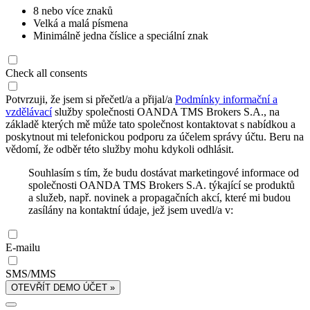
8 nebo více znaků
Velká a malá písmena
Minimálně jedna číslice a speciální znak
Check all consents
Potvrzuji, že jsem si přečetl/a a přijal/a
Podmínky informační a
vzdělávací
služby společnosti OANDA TMS Brokers S.A., na
základě kterých mě může tato společnost kontaktovat s nabídkou a
poskytnout mi telefonickou podporu za účelem správy účtu. Beru na
vědomí, že odběr této služby mohu kdykoli odhlásit.
Souhlasím s tím, že budu dostávat marketingové informace od
společnosti OANDA TMS Brokers S.A. týkající se produktů
a služeb, např. novinek a propagačních akcí, které mi budou
zasílány na kontaktní údaje, jež jsem uvedl/a v:
E-mailu
SMS/MMS
OTEVŘÍT DEMO ÚČET »