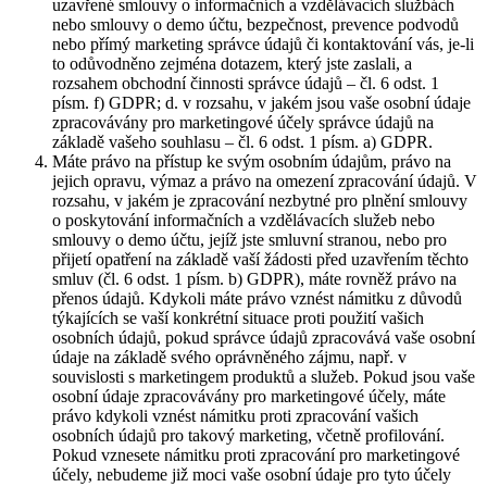
uzavřené smlouvy o informačních a vzdělávacích službách
nebo smlouvy o demo účtu, bezpečnost, prevence podvodů
nebo přímý marketing správce údajů či kontaktování vás, je-li
to odůvodněno zejména dotazem, který jste zaslali, a
rozsahem obchodní činnosti správce údajů – čl. 6 odst. 1
písm. f) GDPR; d. v rozsahu, v jakém jsou vaše osobní údaje
zpracovávány pro marketingové účely správce údajů na
základě vašeho souhlasu – čl. 6 odst. 1 písm. a) GDPR.
Máte právo na přístup ke svým osobním údajům, právo na
jejich opravu, výmaz a právo na omezení zpracování údajů. V
rozsahu, v jakém je zpracování nezbytné pro plnění smlouvy
o poskytování informačních a vzdělávacích služeb nebo
smlouvy o demo účtu, jejíž jste smluvní stranou, nebo pro
přijetí opatření na základě vaší žádosti před uzavřením těchto
smluv (čl. 6 odst. 1 písm. b) GDPR), máte rovněž právo na
přenos údajů. Kdykoli máte právo vznést námitku z důvodů
týkajících se vaší konkrétní situace proti použití vašich
osobních údajů, pokud správce údajů zpracovává vaše osobní
údaje na základě svého oprávněného zájmu, např. v
souvislosti s marketingem produktů a služeb. Pokud jsou vaše
osobní údaje zpracovávány pro marketingové účely, máte
právo kdykoli vznést námitku proti zpracování vašich
osobních údajů pro takový marketing, včetně profilování.
Pokud vznesete námitku proti zpracování pro marketingové
účely, nebudeme již moci vaše osobní údaje pro tyto účely