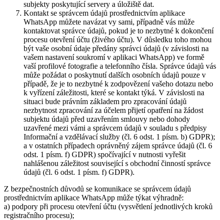
subjekty poskytující servery a úložiště dat.
Kontakt se správcem údajů prostřednictvím aplikace
WhatsApp můžete navázat vy sami, případně vás může
kontaktovat správce údajů, pokud je to nezbytné k dokončení
procesu otevření účtu (živého účtu). V důsledku toho mohou
být vaše osobní údaje předány správci údajů (v závislosti na
vašem nastavení soukromí v aplikaci WhatsApp) ve formě
vaší profilové fotografie a telefonního čísla. Správce údajů vás
může požádat o poskytnutí dalších osobních údajů pouze v
případě, že je to nezbytné k zodpovězení vašeho dotazu nebo
k vyřízení záležitosti, které se kontakt týká. V závislosti na
situaci bude právním základem pro zpracování údajů
nezbytnost zpracování za účelem přijetí opatření na žádost
subjektu údajů před uzavřením smlouvy nebo dohody
uzavřené mezi vámi a správcem údajů v souladu s předpisy
Informační a vzdělávací služby (čl. 6 odst. 1 písm. b) GDPR);
a v ostatních případech oprávněný zájem správce údajů (čl. 6
odst. 1 písm. f) GDPR) spočívající v nutnosti vyřešit
nahlášenou záležitost související s obchodní činností správce
údajů (čl. 6 odst. 1 písm. f) GDPR).
Z bezpečnostních důvodů se komunikace se správcem údajů
prostřednictvím aplikace WhatsApp může týkat výhradně:
a) podpory při procesu otevření účtu (vysvětlení jednotlivých kroků
registračního procesu);