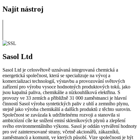
Najít nástroj
Sasol Ltd
Sasol Ltd je celosvětově uznávaná integrovaná chemická a
energetická společnost, která se specializuje na vývoj a
komercializaci technologií, výstavbu a provozování světových
zařízení pro výrobu vysoce hodnotných produktových toků, jako
jsou kapalná paliva, chemikálie a nízkouhlíková elektřina. S
provozy ve 33 zemích a přibližně 31 000 zaměstnanci je hlavní
činností Sasol výroba syntetických paliv z uhlí a zemního plynu,
stejně jako výroba chemikálií a dalších produktů z těchto surovin.
Společnost se zavázala k udržitelnému rozvoji a stanovila si
ambiciózní cíle ke snížení emisí skleníkových plynů a zlepšení
svého environmentálního výkonu. Sasol je oddán vytváření hodnoty
pro své zainteresované strany, včetně akcionářů, zákazníků,
zaměstnanců a komunit, ve kterých působí. Vize společnosti je být