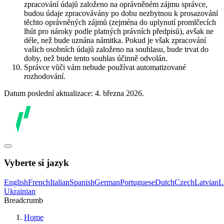
zpracování údajů založeno na oprávněném zájmu správce,
budou údaje zpracovávány po dobu nezbytnou k prosazování
těchto oprávněných zájmů (zejména do uplynutí promlčecích
lhůt pro nároky podle platných právních předpisů), avšak ne
déle, než bude uznána námitka. Pokud je však zpracování
vašich osobních údajů založeno na souhlasu, bude trvat do
doby, než bude tento souhlas účinně odvolán.
Správce vůči vám nebude používat automatizované
rozhodování.
Datum poslední aktualizace: 4. března 2026.
Vyberte si jazyk
English
French
Italian
Spanish
German
Portuguese
Dutch
Czech
Latvian
L
Ukrainian
Breadcrumb
Home