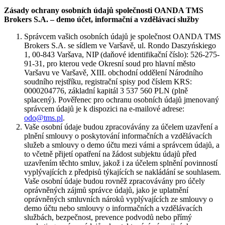
Zásady ochrany osobních údajů společnosti OANDA TMS
Brokers S.A. – demo účet, informační a vzdělávací služby
Správcem vašich osobních údajů je společnost OANDA TMS
Brokers S.A. se sídlem ve Varšavě, ul. Rondo Daszyńskiego
1, 00-843 Varšava, NIP (daňové identifikační číslo): 526-275-
91-31, pro kterou vede Okresní soud pro hlavní město
Varšavu ve Varšavě, XIII. obchodní oddělení Národního
soudního rejstříku, registrační spisy pod číslem KRS:
0000204776, základní kapitál 3 537 560 PLN (plně
splacený). Pověřenec pro ochranu osobních údajů jmenovaný
správcem údajů je k dispozici na e-mailové adrese:
odo@tms.pl
.
Vaše osobní údaje budou zpracovávány za účelem uzavření a
plnění smlouvy o poskytování informačních a vzdělávacích
služeb a smlouvy o demo účtu mezi vámi a správcem údajů, a
to včetně přijetí opatření na žádost subjektu údajů před
uzavřením těchto smluv, jakož i za účelem splnění povinností
vyplývajících z předpisů týkajících se nakládání se souhlasem.
Vaše osobní údaje budou rovněž zpracovávány pro účely
oprávněných zájmů správce údajů, jako je uplatnění
oprávněných smluvních nároků vyplývajících ze smlouvy o
demo účtu nebo smlouvy o informačních a vzdělávacích
službách, bezpečnost, prevence podvodů nebo přímý