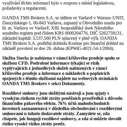
využívání těchto informací bylo v rozporu s místní legislativou,
požadavky a regulacemi.
OANDA TMS Brokers S.A. se sídlem ve Varšavě v Warsaw UNIT,
Daszyńskiego 1, 00-843 Varšava, zapsaný u Obvodního soudu pro
hl. m. Varšavu ve Varšavě, XIII. hospodářský úsek Národního
soudního registru pod číslem KRS 0000204776, DIČ 5262759131,
základní kapitál: 3,537,560 PLN splacený v plné výši. OANDA
TMS Brokers S.A. podléhá dohledu Komise pro finanční dohled na
základě povolení ze dne 26. dubna (KPWiG-4021-54-1/2004).
Služba Stocks je nabízena v rámci křížového prodeje spolu se
službou CFD. Podrobné informace týkající se rizik
vyplývajících z jednotlivých služeb nabízených v rámci
křížového prodeje a informace o nákladech a poplatcích
spojených s těmito službami najdete na webových stránkách
OANDA TMS Brokers v sekci Dokumenty.
Rozdílové smlouvy jsou složitými nástroji a jsou spjaty s
vysokým rizikem rychlé ztráty peněžních prostředků z důvodu
finančního pákového efektu. 76% účtů maloobchodních
investorů zaznamenává v důsledku obchodování s rozdílovými
smlouvami u tohoto dodavatele ztráty. Zamyslete se, zda
chápete, jak fungují rozdílové smlouvy, a zda si můžete dovolit
riziko vysoké riziko ztráty peněz.