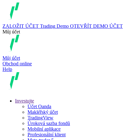
ZALOŽIT ÚČET
Trading
Demo
OTEVŘÍT DEMO ÚČET
Můj účet
Můj účet
Obchod online
Help
Investujte
Účet Oanda
Makléřský účet
TradingView
Úroková sazba fondů
Mobilní aplikace
Profesionální klient