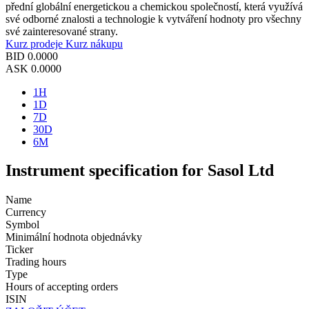
přední globální energetickou a chemickou společností, která využívá
své odborné znalosti a technologie k vytváření hodnoty pro všechny
své zainteresované strany.
Kurz prodeje
Kurz nákupu
BID
0.0000
ASK
0.0000
1H
1D
7D
30D
6M
Instrument specification for Sasol Ltd
Name
Currency
Symbol
Minimální hodnota objednávky
Ticker
Trading hours
Type
Hours of accepting orders
ISIN