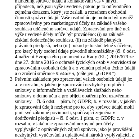
marketing správce údajů a kontaktování vás v jiných
případech, než jsou výše uvedené, pokud je to odůvodněno
zejména dotazem, který jste zaslali, a rozsahem obchodní
činnosti správce údajů. Vaše osobní údaje mohou být rovněž
zpracovávány pro marketingové účely na základě vašeho
souhlasu uděleného správci údajů. Zpracování pro jiné než
výše uvedené účely může být prováděno: (i) na základě
získání dodatečného souhlasu, (ii) na základě platných
právních předpisů, nebo (iii) pokud je to slučitelné s účelem,
pro který byly osobní údaje původně shromážděny (čl. 6 odst.
4 nařízení Evropského parlamentu a Rady (EU) 2016/679 ze
dne 27. dubna 2016 o ochraně fyzických osob v souvislosti se
zpracováním osobních údajů a o volném pohybu těchto údajů
a o zrušení směrnice 95/46/ES, (dále jen: „GDPR“).
Právním základem pro zpracování vašich osobních údajů je:
a. v rozsahu, v jakém je zpracování nezbytné pro plnění
smlouvy o informačních a vzdělávacích službách nebo
smlouvy o demo účtu a pro přijetí opatření před uzavřením
smlouvy – čl. 6 odst. 1 písm. b) GDPR; b. v rozsahu, v jakém
je zpracování údajů nezbytné pro to, aby správce údajů mohl
plnit své zákonné povinnosti, spočívající zejména v
dodržování předpisů – čl. 6 odst. 1 písm. c) GDPR; c. v
rozsahu, v jakém je zpracování nezbytné pro účely
vyplývající z oprávněných zájmů správce, jako je provádění
nezbytných vyúčtování a uplatňování nároků vyplývajících z