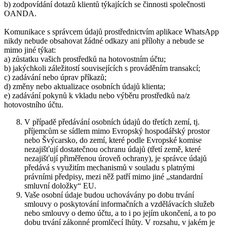
b) zodpovídání dotazů klientů týkajících se činnosti společnosti
OANDA.
Komunikace s správcem údajů prostřednictvím aplikace WhatsApp
nikdy nebude obsahovat žádné odkazy ani přílohy a nebude se
mimo jiné týkat:
a) zůstatku vašich prostředků na hotovostním účtu;
b) jakýchkoli záležitostí souvisejících s prováděním transakcí;
c) zadávání nebo úprav příkazů;
d) změny nebo aktualizace osobních údajů klienta;
e) zadávání pokynů k vkladu nebo výběru prostředků na/z
hotovostního účtu.
V případě předávání osobních údajů do třetích zemí, tj.
příjemcům se sídlem mimo Evropský hospodářský prostor
nebo Švýcarsko, do zemí, které podle Evropské komise
nezajišťují dostatečnou ochranu údajů (třetí země, které
nezajišťují přiměřenou úroveň ochrany), je správce údajů
předává s využitím mechanismů v souladu s platnými
právními předpisy, mezi něž patří mimo jiné „standardní
smluvní doložky“ EU.
Vaše osobní údaje budou uchovávány po dobu trvání
smlouvy o poskytování informačních a vzdělávacích služeb
nebo smlouvy o demo účtu, a to i po jejím ukončení, a to po
dobu trvání zákonné promlčecí lhůty. V rozsahu, v jakém je