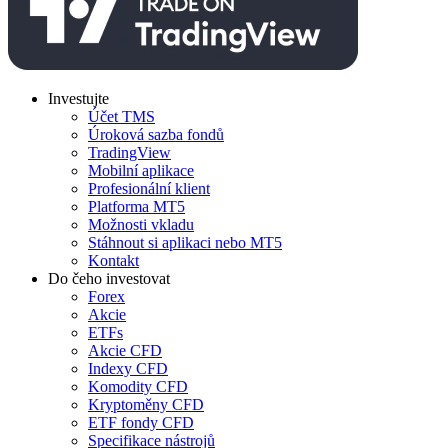
Investujte
Účet TMS
Úroková sazba fondů
TradingView
Mobilní aplikace
Profesionální klient
Platforma MT5
Možnosti vkladu
Stáhnout si aplikaci nebo MT5
Kontakt
Do čeho investovat
Forex
Akcie
ETFs
Akcie CFD
Indexy CFD
Komodity CFD
Kryptoměny CFD
ETF fondy CFD
Specifikace nástrojů