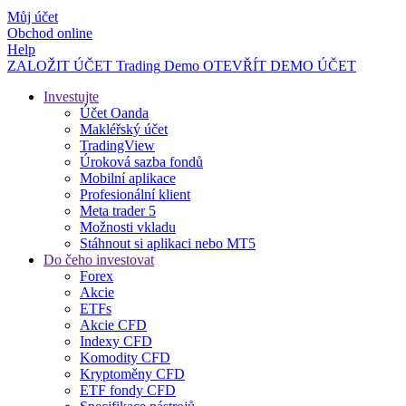
Můj účet
Obchod online
Help
ZALOŽIT ÚČET
Trading
Demo
OTEVŘÍT DEMO ÚČET
Investujte
Účet Oanda
Makléřský účet
TradingView
Úroková sazba fondů
Mobilní aplikace
Profesionální klient
Meta trader 5
Možnosti vkladu
Stáhnout si aplikaci nebo MT5
Do čeho investovat
Forex
Akcie
ETFs
Akcie CFD
Indexy CFD
Komodity CFD
Kryptoměny CFD
ETF fondy CFD