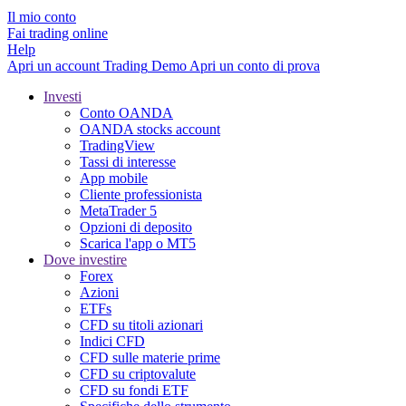
Il mio conto
Fai trading online
Help
Apri un account
Trading
Demo
Apri un conto di prova
Investi
Conto OANDA
OANDA stocks account
TradingView
Tassi di interesse
App mobile
Cliente professionista
MetaTrader 5
Opzioni di deposito
Scarica l'app o MT5
Dove investire
Forex
Azioni
ETFs
CFD su titoli azionari
Indici CFD
CFD sulle materie prime
CFD su criptovalute
CFD su fondi ETF