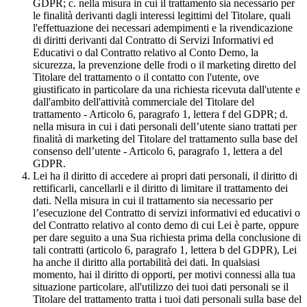
GDPR; c. nella misura in cui il trattamento sia necessario per
le finalità derivanti dagli interessi legittimi del Titolare, quali
l'effettuazione dei necessari adempimenti e la rivendicazione
di diritti derivanti dal Contratto di Servizi Informativi ed
Educativi o dal Contratto relativo al Conto Demo, la
sicurezza, la prevenzione delle frodi o il marketing diretto del
Titolare del trattamento o il contatto con l'utente, ove
giustificato in particolare da una richiesta ricevuta dall'utente e
dall'ambito dell'attività commerciale del Titolare del
trattamento - Articolo 6, paragrafo 1, lettera f del GDPR; d.
nella misura in cui i dati personali dell’utente siano trattati per
finalità di marketing del Titolare del trattamento sulla base del
consenso dell’utente - Articolo 6, paragrafo 1, lettera a del
GDPR.
Lei ha il diritto di accedere ai propri dati personali, il diritto di
rettificarli, cancellarli e il diritto di limitare il trattamento dei
dati. Nella misura in cui il trattamento sia necessario per
l’esecuzione del Contratto di servizi informativi ed educativi o
del Contratto relativo al conto demo di cui Lei è parte, oppure
per dare seguito a una Sua richiesta prima della conclusione di
tali contratti (articolo 6, paragrafo 1, lettera b del GDPR), Lei
ha anche il diritto alla portabilità dei dati. In qualsiasi
momento, hai il diritto di opporti, per motivi connessi alla tua
situazione particolare, all'utilizzo dei tuoi dati personali se il
Titolare del trattamento tratta i tuoi dati personali sulla base del