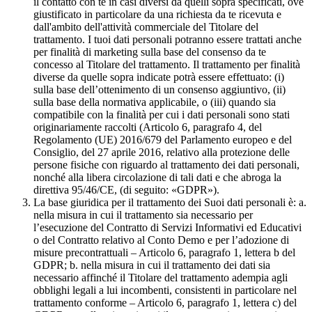
il contatto con te in casi diversi da quelli sopra specificati, ove
giustificato in particolare da una richiesta da te ricevuta e
dall'ambito dell'attività commerciale del Titolare del
trattamento. I tuoi dati personali potranno essere trattati anche
per finalità di marketing sulla base del consenso da te
concesso al Titolare del trattamento. Il trattamento per finalità
diverse da quelle sopra indicate potrà essere effettuato: (i)
sulla base dell’ottenimento di un consenso aggiuntivo, (ii)
sulla base della normativa applicabile, o (iii) quando sia
compatibile con la finalità per cui i dati personali sono stati
originariamente raccolti (Articolo 6, paragrafo 4, del
Regolamento (UE) 2016/679 del Parlamento europeo e del
Consiglio, del 27 aprile 2016, relativo alla protezione delle
persone fisiche con riguardo al trattamento dei dati personali,
nonché alla libera circolazione di tali dati e che abroga la
direttiva 95/46/CE, (di seguito: «GDPR»).
La base giuridica per il trattamento dei Suoi dati personali è: a.
nella misura in cui il trattamento sia necessario per
l’esecuzione del Contratto di Servizi Informativi ed Educativi
o del Contratto relativo al Conto Demo e per l’adozione di
misure precontrattuali – Articolo 6, paragrafo 1, lettera b del
GDPR; b. nella misura in cui il trattamento dei dati sia
necessario affinché il Titolare del trattamento adempia agli
obblighi legali a lui incombenti, consistenti in particolare nel
trattamento conforme – Articolo 6, paragrafo 1, lettera c) del