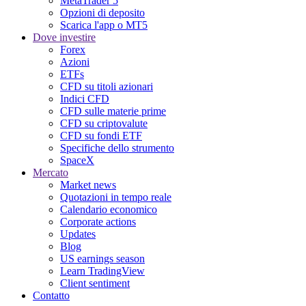
MetaTrader 5
Opzioni di deposito
Scarica l'app o MT5
Dove investire
Forex
Azioni
ETFs
CFD su titoli azionari
Indici CFD
CFD sulle materie prime
CFD su criptovalute
CFD su fondi ETF
Specifiche dello strumento
SpaceX
Mercato
Market news
Quotazioni in tempo reale
Calendario economico
Corporate actions
Updates
Blog
US earnings season
Learn TradingView
Client sentiment
Contatto