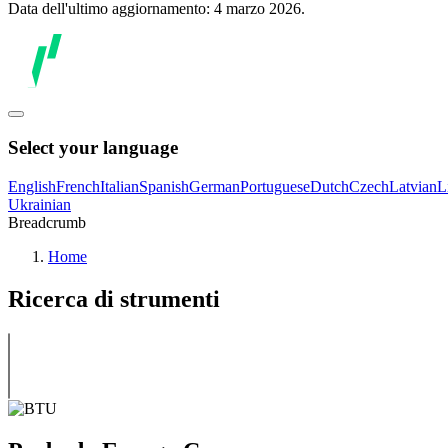
Data dell'ultimo aggiornamento: 4 marzo 2026.
Select your language
English
French
Italian
Spanish
German
Portuguese
Dutch
Czech
Latvian
L
Ukrainian
Breadcrumb
Home
Ricerca di strumenti