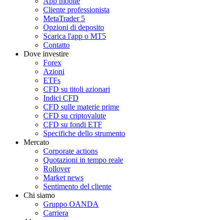
App mobile
Cliente professionista
MetaTrader 5
Opzioni di deposito
Scarica l'app o MT5
Contatto
Dove investire
Forex
Azioni
ETFs
CFD su titoli azionari
Indici CFD
CFD sulle materie prime
CFD su criptovalute
CFD su fondi ETF
Specifiche dello strumento
Mercato
Corporate actions
Quotazioni in tempo reale
Rollover
Market news
Sentimento del cliente
Chi siamo
Gruppo OANDA
Carriera