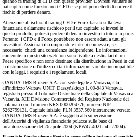
quando fa trading di CFD con questo provider. Dovresti valutare se
hai capito come funzionano i CFD e se puoi permetterti di correre il
rischio di perdere denaro.
Attenzione al rischio: il trading CFD e Forex basato sulla leva
finanziaria è altamente rischioso per il tuo capitale; se investi in
questo prodotto, potresti perdere il denaro investito in toto o in parte.
Pertanto, i CFD e il Forex potrebbero non essere adatti a tutti gli
investitori. Assicurati di comprendere i rischi connessi e, se
necessario, chiedi una consulenza indipendente. Le informazioni
contenute in questo sito web non sono rivolte a destinatari di un
Paese specifico e non sono destinate alla distribuzione in Paesi in cui
la distribuzione o l'utilizzo di tali informazioni sarebbe incompatibile
con le leggi, i requisiti e i regolamenti locali.
OANDA TMS Brokers S.A. con sede legale a Varsavia, sita
all'indirizzo Warsaw UNIT, Daszyńskiego 1, 00-843 Varsavia,
registrata presso il Tribunale Distrettuale della Capitale di Varsavia a
Varsavia, XIII Divisione Commerciale del Registro Nazionale dei
Tribunali con il numero KRS 0000204776, numero NIP
5262759131, Capitale iniziale: PLN 3537,560 interamente versato.
OANDA TMS Brokers S.A. è soggetta alla supervisione
dell'Autorità di vigilanza finanziaria polacca sulla base di
un'autorizzazione del 26 aprile 2004 (KPWiG-4021-54-1/2004).
Il servizio Stocks viene offerto in cross-selling insieme al servizio