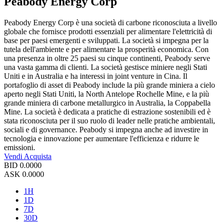
Peabody Energy Corp
Peabody Energy Corp è una società di carbone riconosciuta a livello
globale che fornisce prodotti essenziali per alimentare l'elettricità di
base per paesi emergenti e sviluppati. La società si impegna per la
tutela dell'ambiente e per alimentare la prosperità economica. Con
una presenza in oltre 25 paesi su cinque continenti, Peabody serve
una vasta gamma di clienti. La società gestisce miniere negli Stati
Uniti e in Australia e ha interessi in joint venture in Cina. Il
portafoglio di asset di Peabody include la più grande miniera a cielo
aperto negli Stati Uniti, la North Antelope Rochelle Mine, e la più
grande miniera di carbone metallurgico in Australia, la Coppabella
Mine. La società è dedicata a pratiche di estrazione sostenibili ed è
stata riconosciuta per il suo ruolo di leader nelle pratiche ambientali,
sociali e di governance. Peabody si impegna anche ad investire in
tecnologia e innovazione per aumentare l'efficienza e ridurre le
emissioni.
Vendi
Acquista
BID
0.0000
ASK
0.0000
1H
1D
7D
30D