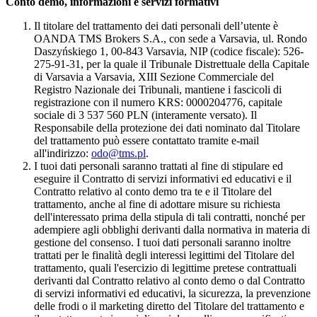
Conto demo, informazioni e servizi formativi
Il titolare del trattamento dei dati personali dell’utente è
OANDA TMS Brokers S.A., con sede a Varsavia, ul. Rondo
Daszyńskiego 1, 00-843 Varsavia, NIP (codice fiscale): 526-
275-91-31, per la quale il Tribunale Distrettuale della Capitale
di Varsavia a Varsavia, XIII Sezione Commerciale del
Registro Nazionale dei Tribunali, mantiene i fascicoli di
registrazione con il numero KRS: 0000204776, capitale
sociale di 3 537 560 PLN (interamente versato). Il
Responsabile della protezione dei dati nominato dal Titolare
del trattamento può essere contattato tramite e-mail
all'indirizzo:
odo@tms.pl
.
I tuoi dati personali saranno trattati al fine di stipulare ed
eseguire il Contratto di servizi informativi ed educativi e il
Contratto relativo al conto demo tra te e il Titolare del
trattamento, anche al fine di adottare misure su richiesta
dell'interessato prima della stipula di tali contratti, nonché per
adempiere agli obblighi derivanti dalla normativa in materia di
gestione del consenso. I tuoi dati personali saranno inoltre
trattati per le finalità degli interessi legittimi del Titolare del
trattamento, quali l'esercizio di legittime pretese contrattuali
derivanti dal Contratto relativo al conto demo o dal Contratto
di servizi informativi ed educativi, la sicurezza, la prevenzione
delle frodi o il marketing diretto del Titolare del trattamento e