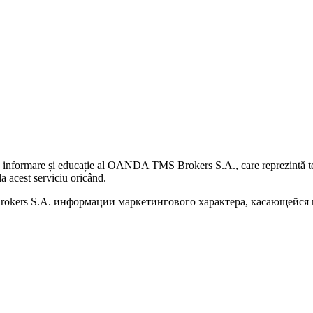
 informare și educație al OANDA TMS Brokers S.A., care reprezintă teme
a acest serviciu oricând.
kers S.A. информации маркетингового характера, касающейся п