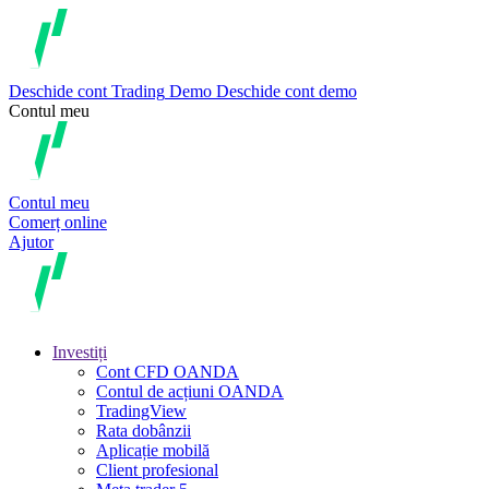
Deschide cont
Trading
Demo
Deschide cont demo
Contul meu
Contul meu
Comerț online
Ajutor
Investiți
Cont CFD OANDA
Contul de acțiuni OANDA
TradingView
Rata dobânzii
Aplicație mobilă
Client profesional