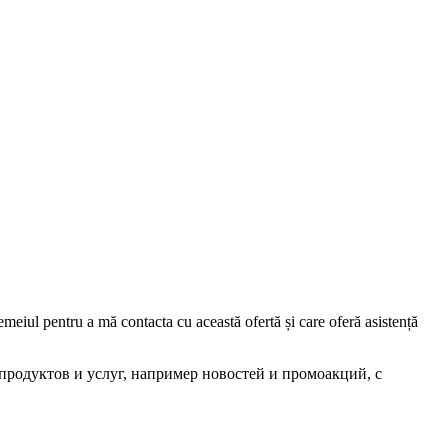
iul pentru a mă contacta cu această ofertă și care oferă asistență
родуктов и услуг, например новостей и промоакций, с