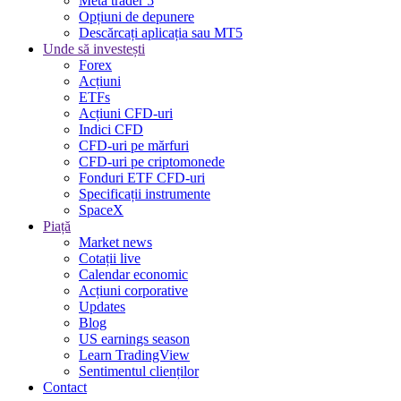
Meta trader 5
Opțiuni de depunere
Descărcați aplicația sau MT5
Unde să investești
Forex
Acțiuni
ETFs
Acțiuni CFD-uri
Indici CFD
CFD-uri pe mărfuri
CFD-uri pe criptomonede
Fonduri ETF CFD-uri
Specificații instrumente
SpaceX
Piață
Market news
Cotații live
Calendar economic
Acțiuni corporative
Updates
Blog
US earnings season
Learn TradingView
Sentimentul clienților
Contact