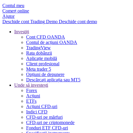
Contul meu
Comerț online
Ajutor
Deschide cont
Trading
Demo
Deschide cont demo
Investiți
Cont CFD OANDA
Contul de acțiuni OANDA
TradingView
Rata dobânzii
Aplicație mobilă
Client profesional
Meta trader 5
Opțiuni de depunere
Descărcați aplicația sau MT5
Unde să investești
Forex
Acțiuni
ETFs
Acțiuni CFD-uri
Indici CFD
CFD-uri pe mărfuri
CFD-uri pe criptomonede
Fonduri ETF CFD-uri