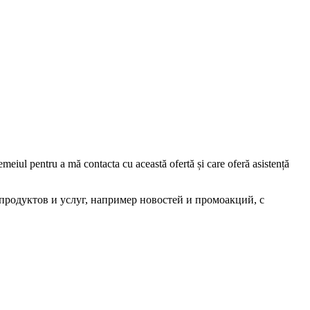
iul pentru a mă contacta cu această ofertă și care oferă asistență
родуктов и услуг, например новостей и промоакций, с