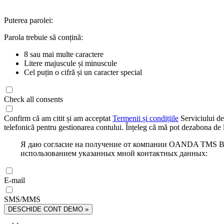
Puterea parolei:
Parola trebuie să conțină:
8 sau mai multe caractere
Litere majuscule și minuscule
Cel puțin o cifră și un caracter special
Check all consents
Confirm că am citit și am acceptat
Termenii și condițiile
Serviciului de
telefonică pentru gestionarea contului. Înțeleg că mă pot dezabona de l
Я даю согласие на получение от компании OANDA TMS Bro
использованием указанных мной контактных данных:
E-mail
SMS/MMS
DESCHIDE CONT DEMO »