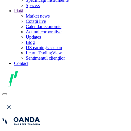
Specificații instrumente
SpaceX
Piață
Market news
Cotații live
Calendar economic
Acțiuni corporative
Updates
Blog
US earnings season
Learn TradingView
Sentimentul clienților
Contact