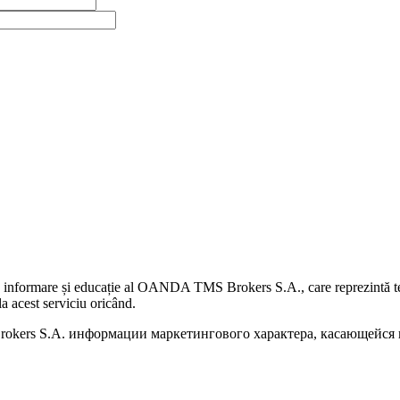
 informare și educație al OANDA TMS Brokers S.A., care reprezintă teme
a acest serviciu oricând.
kers S.A. информации маркетингового характера, касающейся п