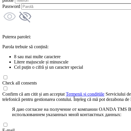
phone
Password
Puterea parolei:
Parola trebuie să conțină:
8 sau mai multe caractere
Litere majuscule și minuscule
Cel puțin o cifră și un caracter special
Check all consents
Confirm că am citit și am acceptat
Termenii și condițiile
Serviciului de
telefonică pentru gestionarea contului. Înțeleg că mă pot dezabona de l
Я даю согласие на получение от компании OANDA TMS Bro
использованием указанных мной контактных данных:
E-mail